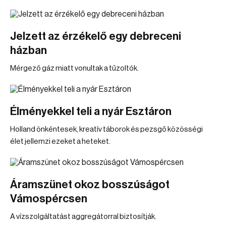
Jelzett az érzékelő egy debreceni
házban
Mérgező gáz miatt vonultak a tűzoltók.
Élményekkel teli a nyár Esztáron
Holland önkéntesek, kreatív táborok és pezsgő közösségi
élet jellemzi ezeket a heteket.
Áramszünet okoz bosszúságot
Vámospércsen
A vízszolgáltatást aggregátorral biztosítják.