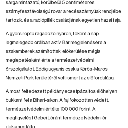
sárga mintázatú, körülbelül 5 centiméteres
szárnyfesztávolságú rovar a recésszárnyúak rendjébe
tartozik, és a rablópillék családjának egyetlen hazai faja.
A gyors röptű ragadozó nyáron, főként a nap
legmelegebb óráiban aktív. Bár megjelenésére a
szakemberek számítottak, előkerülése mégis
meglepetésként érte a természetvédelmi
őrszolgálatot. Eddig ugyanis csak a Körös-Maros
Nemzeti Park területéről volt ismert az előfordulása.
A most felfedezett példány ecsetpázsitos élőhelyen
bukkant fel a Bihari-síkon. A faj fokozottan védett,
természetvédelmi értéke 100 000 forint. A
megfigyelést Gebei Lóránt természetvédelmi őr
dokumentálta.