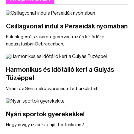
Csillagvonat indul a Perseidák nyomában
Különleges éjszakai program várja az érdeklődőket
augusztusban Debrecenben.
Harmonikus és időtálló kert a Gulyás
Tüzéppel
Válaszd a Semmelrock prémium térburkolatait!
Nyári sportok gyerekekkel
Hogyan vigyázzunk a saját testünkre is?