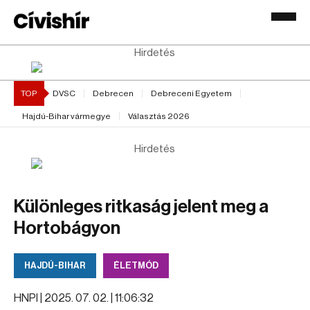
Hirdetés
TOP
DVSC
Debrecen
Debreceni Egyetem
Hajdú-Bihar vármegye
Választás 2026
Hirdetés
Különleges ritkaság jelent meg a
Hortobágyon
HAJDÚ-BIHAR
ÉLETMÓD
HNPI |
2025. 07. 02. | 11:06:32