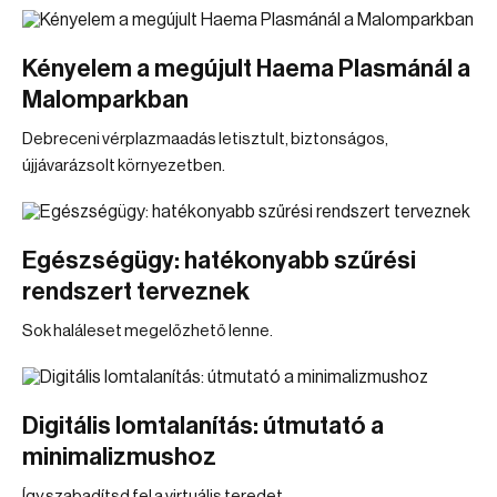
Kényelem a megújult Haema Plasmánál a
Malomparkban
Debreceni vérplazmaadás letisztult, biztonságos,
újjávarázsolt környezetben.
Egészségügy: hatékonyabb szűrési
rendszert terveznek
Sok haláleset megelőzhető lenne.
Digitális lomtalanítás: útmutató a
minimalizmushoz
Így szabadítsd fel a virtuális teredet.