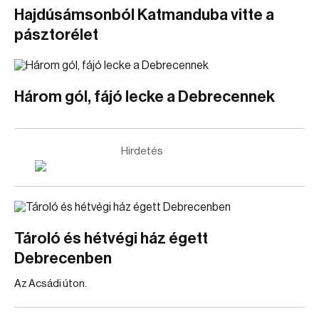
Hajdúsámsonból Katmanduba vitte a
pásztorélet
Három gól, fájó lecke a Debrecennek
Hirdetés
Tároló és hétvégi ház égett
Debrecenben
Az Acsádi úton.