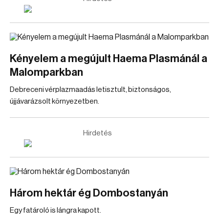
Kényelem a megújult Haema Plasmánál a
Malomparkban
Debreceni vérplazmaadás letisztult, biztonságos,
újjávarázsolt környezetben.
Hirdetés
Három hektár ég Dombostanyán
Egy fatároló is lángra kapott.