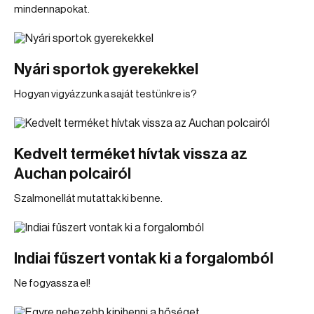
mindennapokat.
Nyári sportok gyerekekkel
Hogyan vigyázzunk a saját testünkre is?
Kedvelt terméket hívtak vissza az
Auchan polcairól
Szalmonellát mutattak ki benne.
Indiai fűszert vontak ki a forgalomból
Ne fogyassza el!