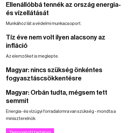
Ellenállóbbá tennék az ország energia-
és vízellátását
Munkához lát a védelmi munkacsoport.
Tíz éve nem volt ilyen alacsony az
infláció
Az elemzőket is meglepte.
Magyar: nincs szükség önkéntes
fogyasztáscsökkentésre
Magyar: Orbán tudta, mégsem tett
semmit
Energia- és vízügyi forradalomra van szükség - mondta a
miniszterelnök.
Támogatott tartalom