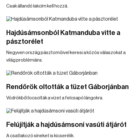
Csak állandó lakcím kell hozzá.
Hajdúsámsonból Katmanduba vitte a
pásztorélet
Negyven ország pásztornőivel keresi a közös válaszokat a
világ problémáira.
Rendőrök oltották a tüzet Gáborjánban
Vödrökből locsolták a vizet a felcsapó lángokra.
Felújítják a hajdúsámsoni vasúti átjárót
A csatlakozó síneket is kicserélik.