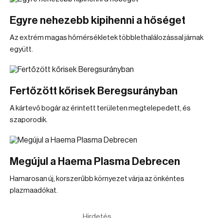
Egyre nehezebb kipihenni a hőséget
Az extrém magas hőmérsékletek többlethalálozással járnak
együtt.
Fertőzött kőrisek Beregsurányban
A kártevő bogár az érintett területen megtelepedett, és
szaporodik.
Megújul a Haema Plasma Debrecen
Hamarosan új, korszerűbb környezet várja az önkéntes
plazmaadókat.
Hirdetés