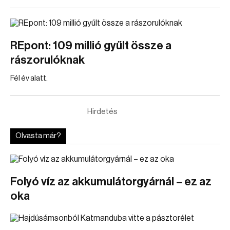
REpont: 109 millió gyűlt össze a
rászorulóknak
Fél év alatt.
Hirdetés
Olvasta már?
Folyó víz az akkumulátorgyárnál – ez az
oka