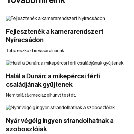
További híreink
Fejlesztenék a kamerarendszert
Nyíracsádon
Több eszközt is vásárolnának.
Halál a Dunán: a mikepércsi férfi
családjának gyűjtenek
Nem találták meg az elhunyt testét.
Nyár végéig ingyen strandolhatnak a
szoboszlóiak