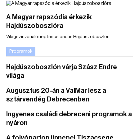
A Magyar rapszódia érkezik
Hajdúszoboszlóra
Világszínvonalú néptáncelőadás Hajdúszoboszlón.
Programok
Hajdúszoboszlón várja Szász Endre
világa
Augusztus 20-án a ValMar lesz a
sztárvendég Debrecenben
Ingyenes családi debreceni programok a
nyáron
A folyóparton ünnepel Tiszacsege