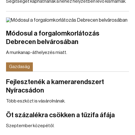
Segítséget kaphatnának a nehéz helyzetben lévő kismamák.
Módosul a forgalomkorlátozás
Debrecen belvárosában
A munkanap-áthelyezés miatt.
Gazdaság
Fejlesztenék a kamerarendszert
Nyíracsádon
Több eszközt is vásárolnának.
Öt százalékra csökken a tűzifa áfája
Szeptember közepétől.