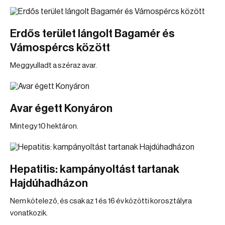
Erdős terület lángolt Bagamér és
Vámospércs között
Meggyulladt a széraz avar.
Avar égett Konyáron
Mintegy 10 hektáron.
Hepatitis: kampányoltást tartanak
Hajdúhadházon
Nem kötelező, és csak az 1 és 16 év közötti korosztályra
vonatkozik.