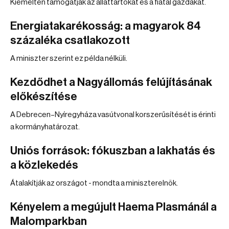
Kiemelten támogatják az állattartókat és a fiatal gazdákat.
Energiatakarékosság: a magyarok 84
százaléka csatlakozott
A miniszter szerint ez példa nélküli.
Kezdődhet a Nagyállomás felújításának
előkészítése
A Debrecen–Nyíregyháza vasútvonal korszerűsítését is érinti
a kormányhatározat.
Uniós források: fókuszban a lakhatás és
a közlekedés
Átalakítják az országot - mondta a miniszterelnök.
Kényelem a megújult Haema Plasmánál a
Malomparkban