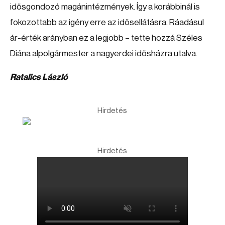
idősgondozó magánintézmények. Így a korábbinál is
fokozottabb az igény erre az idősellátásra. Ráadásul
ár-érték arányban ez a legjobb – tette hozzá Széles
Diána alpolgármester a nagyerdei idősházra utalva.
Ratalics László
Hirdetés
Hirdetés