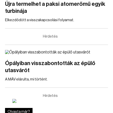
Újra termelhet a paksi atomerőmű egyik
turbinája
Elkezdődött a visszakapcsolási folyamat.
Hirdetés
Ópályiban visszabontották az épülő
utasvárót
A MÁV elárulta, mi történt.
Hirdetés
Olvasta már?