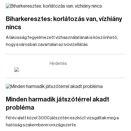
Biharkeresztes: korlátozás van, vízhiány
nincs
A lakosság fegyelmezett vízhasználatának is köszönhető,
hogy a városban zavartalan az ivóvízellátás.
Hirdetés
Minden harmadik játszótérrel akadt
probléma
Fél év alatt közel 3000 játszótéri eszközt vizsgáltak meg a
hatóság szakemberei országszerte.