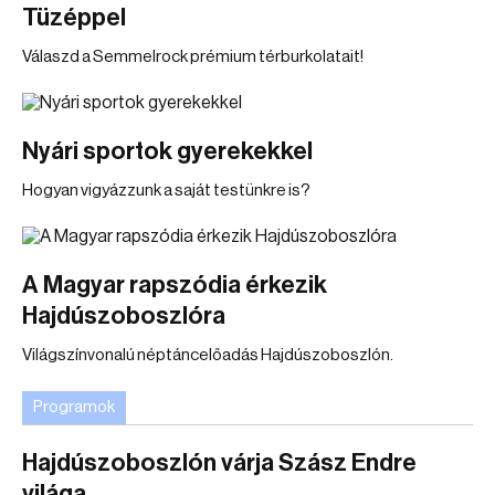
Tüzéppel
Válaszd a Semmelrock prémium térburkolatait!
Nyári sportok gyerekekkel
Hogyan vigyázzunk a saját testünkre is?
A Magyar rapszódia érkezik
Hajdúszoboszlóra
Világszínvonalú néptáncelőadás Hajdúszoboszlón.
Programok
Hajdúszoboszlón várja Szász Endre
világa