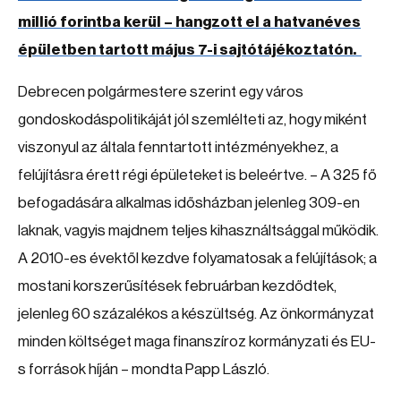
millió forintba kerül – hangzott el a hatvanéves
épületben tartott május 7-i sajtótájékoztatón.
Debrecen polgármestere szerint egy város
gondoskodáspolitikáját jól szemlélteti az, hogy miként
viszonyul az általa fenntartott intézményekhez, a
felújításra érett régi épületeket is beleértve. – A 325 fő
befogadására alkalmas idősházban jelenleg 309-en
laknak, vagyis majdnem teljes kihasználtsággal működik.
A 2010-es évektől kezdve folyamatosak a felújítások; a
mostani korszerűsítések februárban kezdődtek,
jelenleg 60 százalékos a készültség. Az önkormányzat
minden költséget maga finanszíroz kormányzati és EU-
s források híján – mondta Papp László.