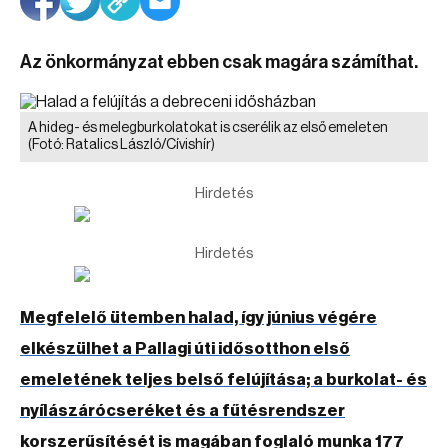
Az önkormányzat ebben csak magára számíthat.
A hideg- és melegburkolatokat is cserélik az első emeleten
(Fotó: Ratalics László/Cívishír)
Hirdetés
Hirdetés
Megfelelő ütemben halad, így június végére
elkészülhet a Pallagi úti idősotthon első
emeletének teljes belső felújítása; a burkolat- és
nyílászárócseréket és a fűtésrendszer
korszerűsítését is magában foglaló munka 177