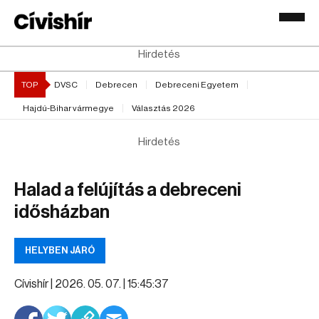
Hirdetés
TOP
DVSC
Debrecen
Debreceni Egyetem
Hajdú-Bihar vármegye
Választás 2026
Hirdetés
Halad a felújítás a debreceni
idősházban
HELYBEN JÁRÓ
Cívishír |
2026. 05. 07. | 15:45:37