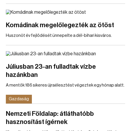
Komádinak megelőlegezték az ötöst
Huszonöt év fejlődését ünnepelte a dél-bihari kisváros.
Júliusban 23-an fulladtak vízbe
hazánkban
A mentők 186 sikeres újraélesztést végeztek egy hónap alatt.
Gazdaság
Nemzeti Földalap: átláthatóbb
hasznosítást ígérnek