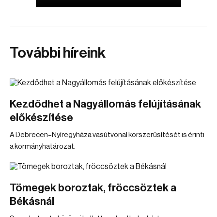
További híreink
Kezdődhet a Nagyállomás felújításának
előkészítése
A Debrecen–Nyíregyháza vasútvonal korszerűsítését is érinti
a kormányhatározat.
Tömegek boroztak, fröccsöztek a
Békásnál