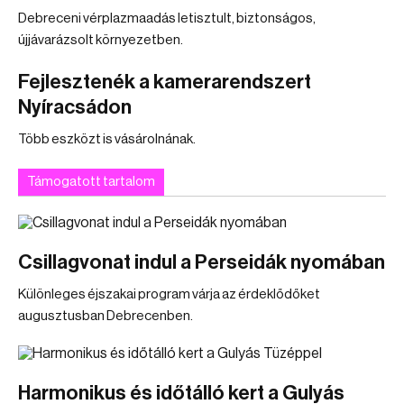
Debreceni vérplazmaadás letisztult, biztonságos,
újjávarázsolt környezetben.
Fejlesztenék a kamerarendszert
Nyíracsádon
Több eszközt is vásárolnának.
Támogatott tartalom
Csillagvonat indul a Perseidák nyomában
Különleges éjszakai program várja az érdeklődőket
augusztusban Debrecenben.
Harmonikus és időtálló kert a Gulyás