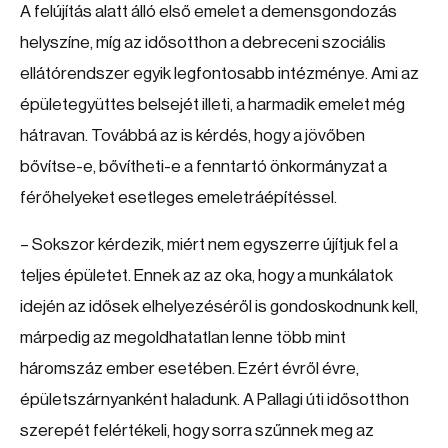
A felújítás alatt álló első emelet a demensgondozás
helyszíne, míg az idősotthon a debreceni szociális
ellátórendszer egyik legfontosabb intézménye. Ami az
épületegyüttes belsejét illeti, a harmadik emelet még
hátravan. Továbbá az is kérdés, hogy a jövőben
bővítse-e, bővítheti-e a fenntartó önkormányzat a
férőhelyeket esetleges emeletráépítéssel.
– Sokszor kérdezik, miért nem egyszerre újítjuk fel a
teljes épületet. Ennek az az oka, hogy a munkálatok
idején az idősek elhelyezéséről is gondoskodnunk kell,
márpedig az megoldhatatlan lenne több mint
háromszáz ember esetében. Ezért évről évre,
épületszárnyanként haladunk. A Pallagi úti idősotthon
szerepét felértékeli, hogy sorra szűnnek meg az