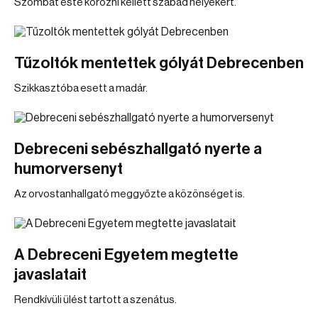
Szombat este körözni kellett szabad helyekért.
Tűzoltók mentettek gólyát Debrecenben
Szikkasztóba esett a madár.
Debreceni sebészhallgató nyerte a
humorversenyt
Az orvostanhallgató meggyőzte a közönséget is.
A Debreceni Egyetem megtette
javaslatait
Rendkívüli ülést tartott a szenátus.