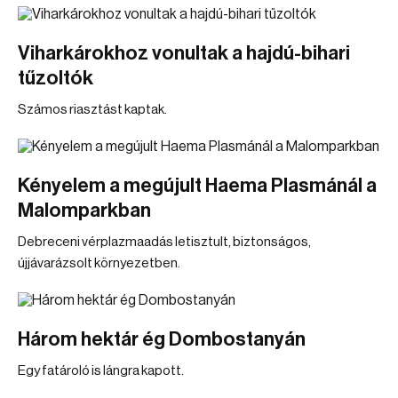
Viharkárokhoz vonultak a hajdú-bihari
tűzoltók
Számos riasztást kaptak.
Kényelem a megújult Haema Plasmánál a
Malomparkban
Debreceni vérplazmaadás letisztult, biztonságos,
újjávarázsolt környezetben.
Három hektár ég Dombostanyán
Egy fatároló is lángra kapott.