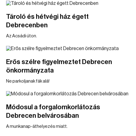
Tároló és hétvégi ház égett
Debrecenben
Az Acsádi úton.
Erős szélre figyelmeztet Debrecen
önkormányzata
Ne parkoljanak fák alá!
Módosul a forgalomkorlátozás
Debrecen belvárosában
A munkanap-áthelyezés miatt.