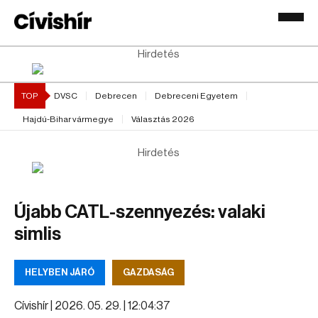
Hirdetés
TOP
DVSC
Debrecen
Debreceni Egyetem
Hajdú-Bihar vármegye
Választás 2026
Hirdetés
Újabb CATL-szennyezés: valaki
simlis
HELYBEN JÁRÓ
GAZDASÁG
Cívishír |
2026. 05. 29. | 12:04:37