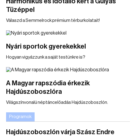
Harmonikus és időtálló kert a Gulyás
Tüzéppel
Válaszd a Semmelrock prémium térburkolatait!
Nyári sportok gyerekekkel
Hogyan vigyázzunk a saját testünkre is?
A Magyar rapszódia érkezik
Hajdúszoboszlóra
Világszínvonalú néptáncelőadás Hajdúszoboszlón.
Programok
Hajdúszoboszlón várja Szász Endre