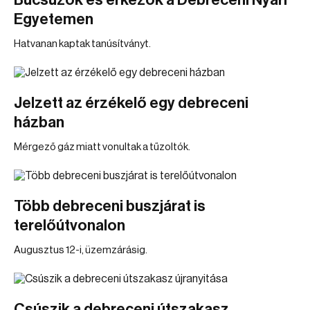
Búcsúzók és érkezők a Debreceni Nyári
Egyetemen
Hatvanan kaptak tanúsítványt.
Jelzett az érzékelő egy debreceni
házban
Mérgező gáz miatt vonultak a tűzoltók.
Több debreceni buszjárat is
terelőútvonalon
Augusztus 12-i, üzemzárásig.
Csúszik a debreceni útszakasz