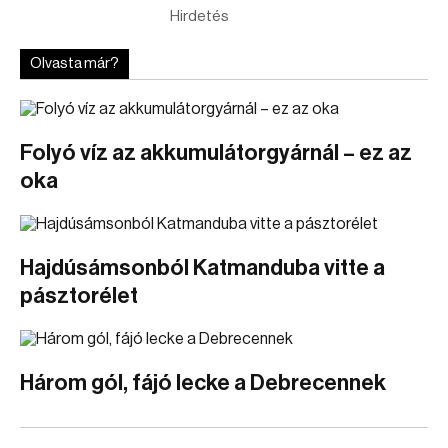
Hirdetés
Olvasta már?
Folyó víz az akkumulátorgyárnál – ez az
oka
Hajdúsámsonból Katmanduba vitte a
pásztorélet
Három gól, fájó lecke a Debrecennek