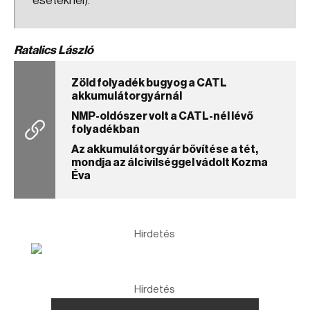
eseteknél).
Ratalics László
Zöld folyadék bugyog a CATL
akkumulátorgyárnál
NMP-oldószer volt a CATL-nél lévő
folyadékban
Az akkumulátorgyár bővítése a tét,
mondja az álcivilséggel vádolt Kozma
Éva
Hirdetés
Hirdetés