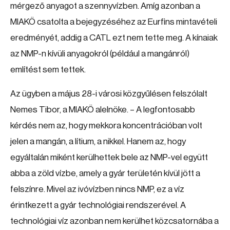
mérgező anyagot a szennyvízben. Amíg azonban a
MIAKÖ csatolta a bejegyzéséhez az Eurfins mintavételi
eredményét, addig a CATL ezt nem tette meg. A kínaiak
az NMP-n kívüli anyagokról (például a mangánról)
említést sem tettek.
Az ügyben a május 28-i városi közgyűlésen felszólalt
Nemes Tibor, a MIAKÖ alelnöke. – A legfontosabb
kérdés nem az, hogy mekkora koncentrációban volt
jelen a mangán, a lítium, a nikkel. Hanem az, hogy
egyáltalán miként kerülhettek bele az NMP-vel együtt
abba a zöld vízbe, amely a gyár területén kívül jött a
felszínre. Mivel az ivóvízben nincs NMP, ez a víz
érintkezett a gyár technológiai rendszerével. A
technológiai víz azonban nem kerülhet közcsatornába a