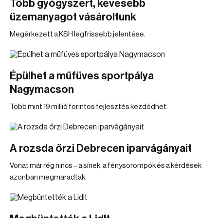
Több gyógyszert, kevesebb
üzemanyagot vásároltunk
Megérkezett a KSH legfrissebb jelentése.
Épülhet a műfüves sportpálya
Nagymacson
Több mint 19 millió forintos fejlesztés kezdődhet.
A rozsda őrzi Debrecen iparvágányait
Vonat már rég nincs – a sínek, a fénysorompók és a kérdések
azonban megmaradtak.