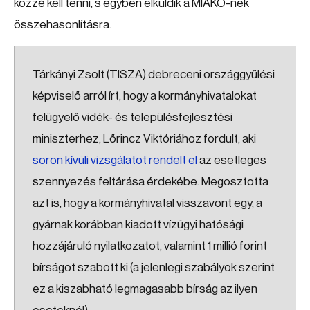
közzé kell tenni, s egyben elküldik a MIAKÖ-nek
összehasonlításra.
Tárkányi Zsolt (TISZA) debreceni országgyűlési
képviselő arról írt, hogy a kormányhivatalokat
felügyelő vidék- és településfejlesztési
miniszterhez, Lőrincz Viktóriához fordult, aki
soron kívüli vizsgálatot rendelt el
az esetleges
szennyezés feltárása érdekébe. Megosztotta
azt is, hogy a kormányhivatal visszavont egy, a
gyárnak korábban kiadott vízügyi hatósági
hozzájáruló nyilatkozatot, valamint 1 millió forint
bírságot szabott ki (a jelenlegi szabályok szerint
ez a kiszabható legmagasabb bírság az ilyen