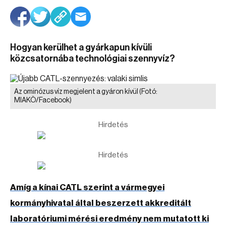
Hogyan kerülhet a gyárkapun kívüli
közcsatornába technológiai szennyvíz?
Az ominózus víz megjelent a gyáron kívül
(Fotó:
MIAKÖ/Facebook)
Hirdetés
Hirdetés
Amíg a kínai CATL szerint a vármegyei
kormányhivatal által beszerzett akkreditált
laboratóriumi mérési eredmény nem mutatott ki