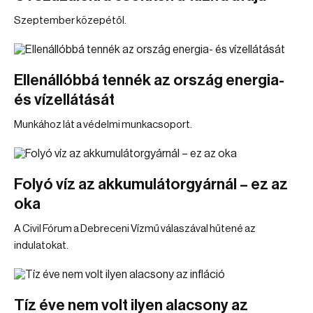
Szeptember közepétől.
Ellenállóbbá tennék az ország energia-
és vízellátását
Munkához lát a védelmi munkacsoport.
Folyó víz az akkumulátorgyárnál – ez az
oka
A Civil Fórum a Debreceni Vízmű válaszával hűtené az
indulatokat.
Tíz éve nem volt ilyen alacsony az