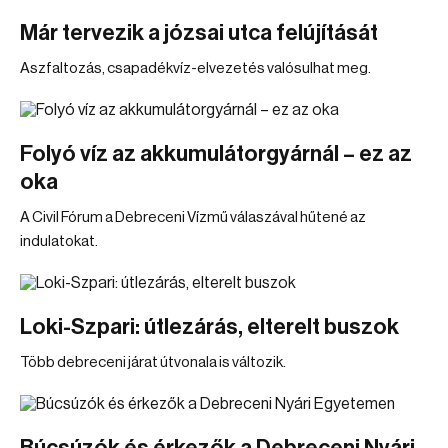
Már tervezik a józsai utca felújítását
Aszfaltozás, csapadékvíz-elvezetés valósulhat meg.
Folyó víz az akkumulátorgyárnál – ez az
oka
A Civil Fórum a Debreceni Vízmű válaszával hűtené az
indulatokat.
Loki-Szpari: útlezárás, elterelt buszok
Több debreceni járat útvonala is változik.