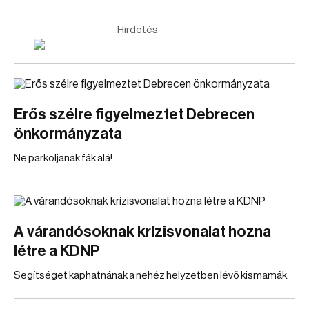
Hirdetés
Erős szélre figyelmeztet Debrecen
önkormányzata
Ne parkoljanak fák alá!
A várandósoknak krízisvonalat hozna
létre a KDNP
Segítséget kaphatnának a nehéz helyzetben lévő kismamák.