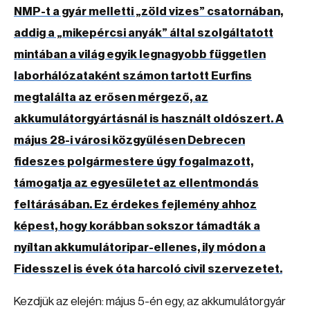
NMP-t a gyár melletti „zöld vizes” csatornában,
addig a „mikepércsi anyák” által szolgáltatott
mintában a világ egyik legnagyobb független
laborhálózataként számon tartott Eurfins
megtalálta az erősen mérgező, az
akkumulátorgyártásnál is használt oldószert. A
május 28-i városi közgyűlésen Debrecen
fideszes polgármestere úgy fogalmazott,
támogatja az egyesületet az ellentmondás
feltárásában. Ez érdekes fejlemény ahhoz
képest, hogy korábban sokszor támadták a
nyíltan akkumulátoripar-ellenes, ily módon a
Fidesszel is évek óta harcoló civil szervezetet.
Kezdjük az elején: május 5-én egy, az akkumulátorgyár