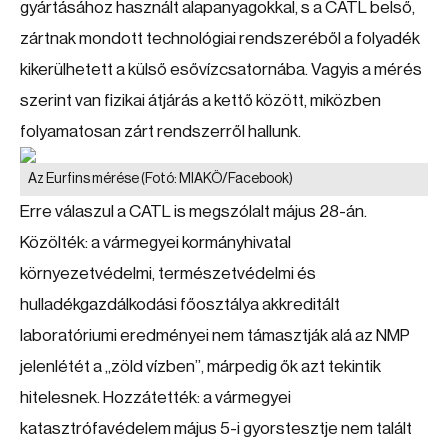
gyártásához használt alapanyagokkal, s a CATL belső,
zártnak mondott technológiai rendszeréből a folyadék
kikerülhetett a külső esővízcsatornába. Vagyis a mérés
szerint van fizikai átjárás a kettő között, miközben
folyamatosan zárt rendszerről hallunk.
Az Eurfins mérése
(Fotó: MIAKÖ/Facebook)
Erre válaszul a CATL is megszólalt május 28-án.
Közölték: a vármegyei kormányhivatal
környezetvédelmi, természetvédelmi és
hulladékgazdálkodási főosztálya akkreditált
laboratóriumi eredményei nem támasztják alá az NMP
jelenlétét a „zöld vízben”, márpedig ők azt tekintik
hitelesnek. Hozzátették: a vármegyei
katasztrófavédelem május 5-i gyorstesztje nem talált