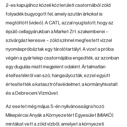
2-es kapujához közeli közterületi csatornából zöld
folyadék bugyogott fel, amely azután árkokat is
megtöltött (videó). A CATL azzal nyugtatott, hogy az
épülő cellagyárukban a Market Zrt. szakemberei –
szivárgást keresve – zöld színnel megfestett vízzel
nyomáspróbáztak egy tárolótartályt. A vizet a próba
végén a gyártelep csatornájába engedték, az azonban
egy dugulás miatt megjelent odakint. Ártalmatlan
ételfestékről van szó, hangsúlyozták, ezzel együtt
értesítették a katasztrófavédelmet, a kormányhivatalt
és a Debreceni Vízművet.
Az esetet még május 5-én nyilvánosságra hozó
Mikepércsi Anyák a Környezetért Egyesület (MIAKÖ)
mintákat vett a zöld vízből, amelyet a környezeti