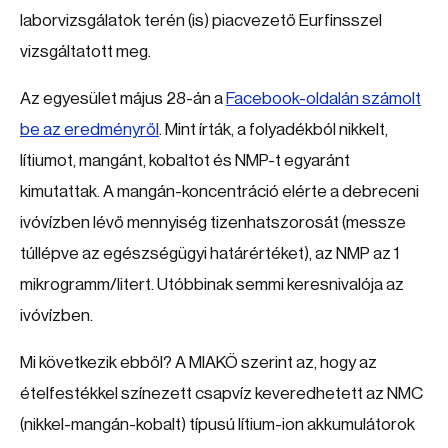
laborvizsgálatok terén (is) piacvezető Eurfinsszel
vizsgáltatott meg.
Az egyesület május 28-án a
Facebook-oldalán számolt
be az eredményről
. Mint írták, a folyadékból nikkelt,
lítiumot, mangánt, kobaltot és NMP-t egyaránt
kimutattak. A mangán-koncentráció elérte a debreceni
ivóvízben lévő mennyiség tizenhatszorosát (messze
túllépve az egészségügyi határértéket), az NMP az 1
mikrogramm/litert. Utóbbinak semmi keresnivalója az
ivóvízben.
Mi következik ebből? A MIAKÖ szerint az, hogy az
ételfestékkel színezett csapvíz keveredhetett az NMC
(nikkel-mangán-kobalt) típusú lítium-ion akkumulátorok