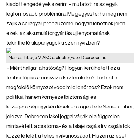
kiadott engedélyek szerint – mutatott rá az egyik
legfontosabb problémára. Megjegyezte: ha még nem
zajlik a cellagyár próbaüzeme, hogyan lehetnek jelen
ezek, az akkumulátorgyártás ujjlenyomatának
tekinthető alapanyagok a szennyvízben?
Nemes Tibor, a MIAKÖ alelnöke
(Fotó: Debrecen.hu)
– Miért hallgat a hatóság? Hogyan kerülhetett ez a
technológiai szennyvíz a közterületre? Történt-e
megfelelő környezetvédelmi ellenőrzés? Ezek nem
politikai, hanem környezetbiztonsági és
közegészségügyi kérdések – szögezte le Nemes Tibor,
jelezve, Debrecen lakói joggal várják el a független
mintavételt, a csatorna- és a talajvizsgálati vizsgálatok
közzétételét, a teljes nyilvánosságot. Hiszen az eset