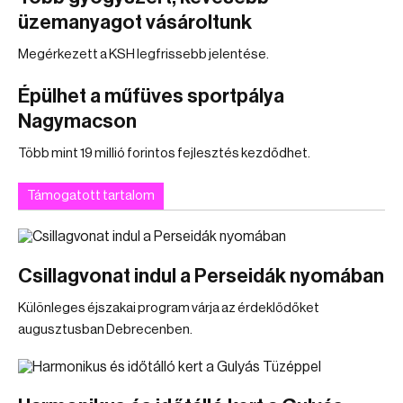
üzemanyagot vásároltunk
Megérkezett a KSH legfrissebb jelentése.
Épülhet a műfüves sportpálya
Nagymacson
Több mint 19 millió forintos fejlesztés kezdődhet.
Támogatott tartalom
Csillagvonat indul a Perseidák nyomában
Különleges éjszakai program várja az érdeklődőket
augusztusban Debrecenben.