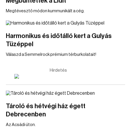
Megbüntették a Lidlt
Megtévesztő módon kummunikált a cég.
Harmonikus és időtálló kert a Gulyás
Tüzéppel
Válaszd a Semmelrock prémium térburkolatait!
Hirdetés
Tároló és hétvégi ház égett
Debrecenben
Az Acsádi úton.