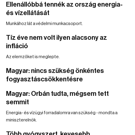
Ellenállóbbá tennék az ország energia-
és vízellátását
Munkához lát a védelmi munkacsoport.
Tíz éve nem volt ilyen alacsony az
infláció
Az elemzőket is meglepte.
Magyar: nincs szükség önkéntes
fogyasztáscsökkentésre
Magyar: Orbán tudta, mégsem tett
semmit
Energia- és vízügyi forradalomra van szükség - mondta a
miniszterelnök.
Több gyógyszert, kevesebb