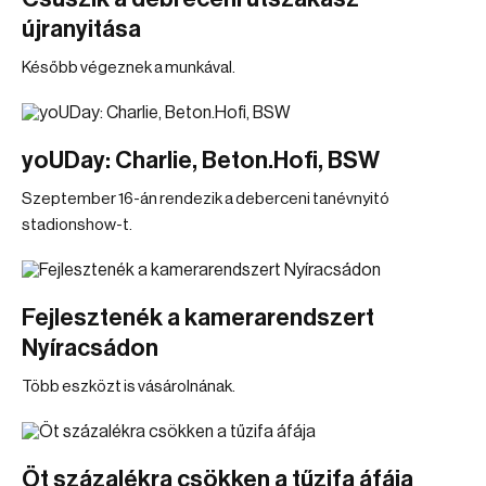
újranyitása
Később végeznek a munkával.
yoUDay: Charlie, Beton.Hofi, BSW
Szeptember 16-án rendezik a deberceni tanévnyitó
stadionshow-t.
Fejlesztenék a kamerarendszert
Nyíracsádon
Több eszközt is vásárolnának.
Öt százalékra csökken a tűzifa áfája