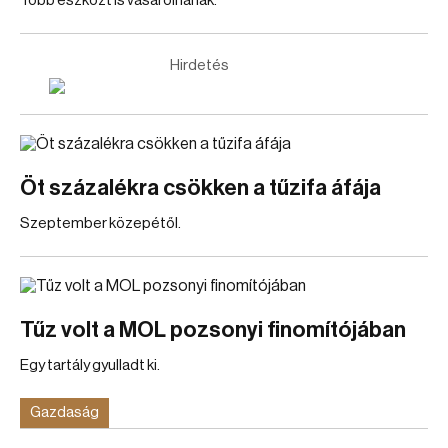
Több eszközt is vásárolnának.
Hirdetés
Öt százalékra csökken a tűzifa áfája
Szeptember közepétől.
Tűz volt a MOL pozsonyi finomítójában
Egy tartály gyulladt ki.
Gazdaság