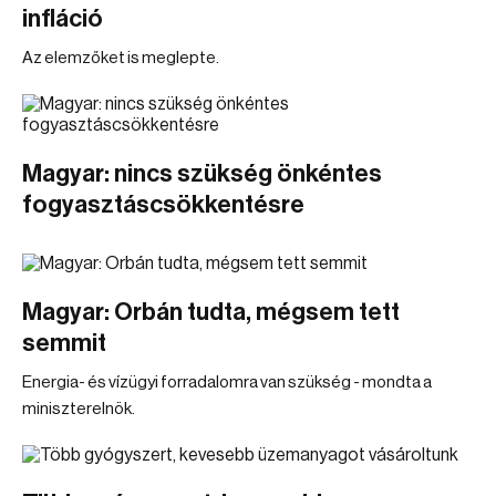
infláció
Az elemzőket is meglepte.
Magyar: nincs szükség önkéntes
fogyasztáscsökkentésre
Magyar: Orbán tudta, mégsem tett
semmit
Energia- és vízügyi forradalomra van szükség - mondta a
miniszterelnök.