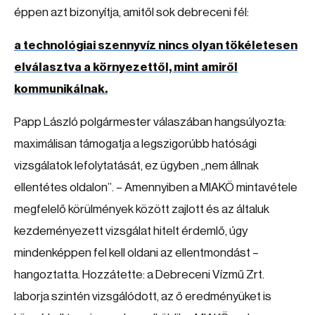
éppen azt bizonyítja, amitől sok debreceni fél:
a technológiai szennyvíz nincs olyan tökéletesen
elválasztva a környezettől, mint amiről
kommunikálnak.
Papp László polgármester válaszában hangsúlyozta:
maximálisan támogatja a legszigorúbb hatósági
vizsgálatok lefolytatását, ez ügyben „nem állnak
ellentétes oldalon”. – Amennyiben a MIAKÖ mintavétele
megfelelő körülmények között zajlott és az általuk
kezdeményezett vizsgálat hitelt érdemlő, úgy
mindenképpen fel kell oldani az ellentmondást –
hangoztatta. Hozzátette: a Debreceni Vízmű Zrt.
laborja szintén vizsgálódott, az ő eredményüket is