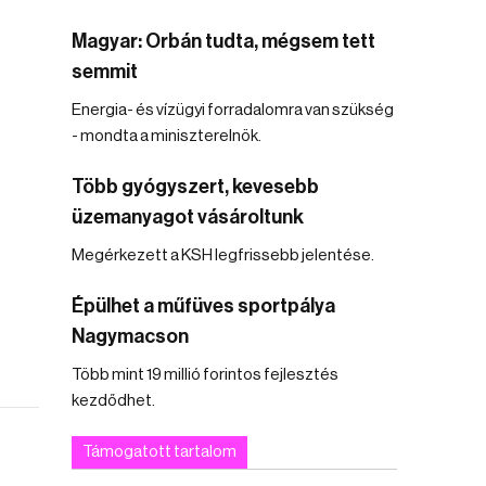
Magyar: Orbán tudta, mégsem tett
semmit
Energia- és vízügyi forradalomra van szükség
- mondta a miniszterelnök.
Több gyógyszert, kevesebb
üzemanyagot vásároltunk
Megérkezett a KSH legfrissebb jelentése.
Épülhet a műfüves sportpálya
Nagymacson
Több mint 19 millió forintos fejlesztés
kezdődhet.
Támogatott tartalom