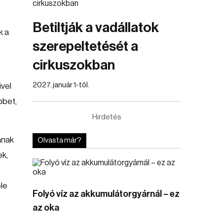
Betiltják a vadállatok
k a
szerepeltetését a
cirkuszokban
2027. január 1-től.
ivel
bbet,
Hirdetés
ának
Olvasta már?
ek,
ele
Folyó víz az akkumulátorgyárnál – ez
az oka