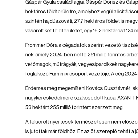
Gáspár Gyula családtagjai, Gáspár Dorisz és Gásp
hektáros földterületre, amelyhez végül a licitáláso
szintén hajdúszováti, 27,7 hektáros földet is megv
vásárolt két földterületet, egy 16,2 hektárost 124 mi
Frommer Dóra a cégadatok szerint vezető tiszts
nek, amely 2024-ben nettó 251 millió forintos árb
vetőmagok, műtrágyák, vegyesiparcikkek nagyke
foglalkozó Farmmix csoport vezetője. A cég 2024-be
Érdemes még megemlíteni Kovács Gusztávnét, aki 
nagykereskedelmére szakosodott kabai AXANIT Kf
53 hektárt 255 millió forintért szerzett meg.
A felsorolt nyertesek természetesen nem először p
is jutottak már földhöz. Ez az öt szereplő tehát a j