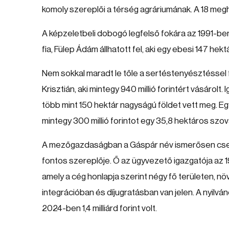
komoly szereplői a térség agráriumának. A 18 meghir
A képzeletbeli dobogó legfelső fokára az 1991-be
fia, Fülep Ádám állhatott fel, aki egy ebesi 147 hektá
Nem sokkal maradt le tőle a sertéstenyésztéssel 
Krisztián, aki mintegy 940 millió forintért vásárol
több mint 150 hektár nagyságú földet vett meg. E
mintegy 300 millió forintot egy 35,8 hektáros szová
A mezőgazdaságban a Gáspár név ismerősen cseng
fontos szereplője. Ő az ügyvezető igazgatója az 
amely a cég honlapja szerint négy fő területen, n
integrációban és díjugratásban van jelen. A nyilv
2024-ben 1,4 milliárd forint volt.