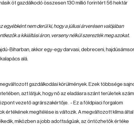
t másik öt gazdálkodó összesen 130 millió forintért 56 hektár
z egyébként nem derül ki, hogy a júliusi árverésen valójában
jelentkezők a kikiáltási áron, verseny nélkül szerezték meg azokat.
dú-Biharban, akkor egy-egy darvasi, debreceni, hajdúsámson
 kalapács alá.
megváltozott gazdálkodási körülmények. Ezek többsége sajn
intetében, azt látjuk, hogy nő az eladásra szánt területek szám
 Központ vezető agrárszakértője. - Ez a földpiaci forgalom
ok értékének megítélése is változik. A megváltozott klíma által
lkedik, miközben a jobb adottságúak, az öntözhetők értéke