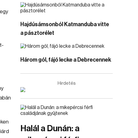
 egy
Hajdúsámsonból Katmanduba vitte
a pásztorélet
t-
Három gól, fájó lecke a Debrecennek
Hirdetés
ny
Kabán
eken
Halál a Dunán: a
liárd