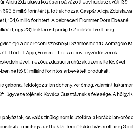
ár Alicja Zdzislawa közösen pályázott egy hajdúszováti 139
n 693,5 millió forintért jutottak hozzá. Gáspár Alicja Zdzislawa
ett, 154,6 millió forintért. A debreceni Frommer Dóra Ebesnél
llióért, egy 23,1 hektárost pedig 172 millióért vett meg.
égviselője a debreceni székhelyű Szamosmenti Csomagoló Kf
evételt ért el. Apja, Frommer Lajos a növényvédőszerek,
reskedelmével, mezőgazdasági áruházak üzemeltetésével
n nettó 8,1 milliárd forintos árbevételt produkált.
a gabona, feldolgozatlan dohány, vetőmag, valamint takarmá
t. ügyvezetőjének, Kovács Gusztávnak a felesége. A hölgy 
ályáztak, és valószínűleg nem is utoljára, a korábbi árverés
úliusi liciten mintegy 556 hektár termőföldet vásárolt meg 3 mil