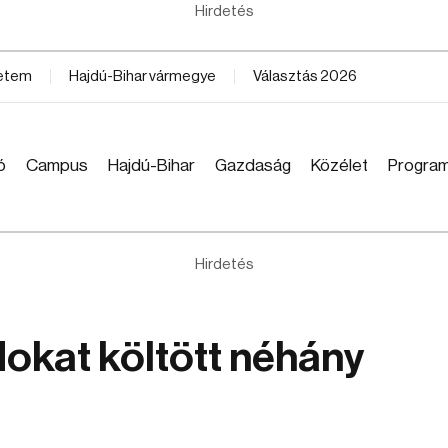
Hirdetés
yetem
Hajdú-Bihar vármegye
Választás 2026
ó
Campus
Hajdú-Bihar
Gazdaság
Közélet
Progra
Hirdetés
dokat költött néhány