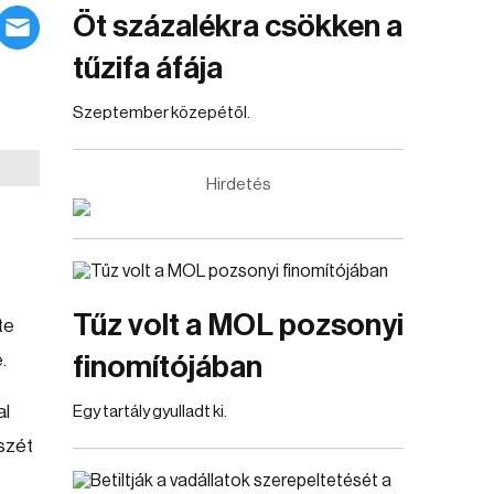
Öt százalékra csökken a
tűzifa áfája
Szeptember közepétől.
Hirdetés
Tűz volt a MOL pozsonyi
te
.
finomítójában
al
Egy tartály gyulladt ki.
észét