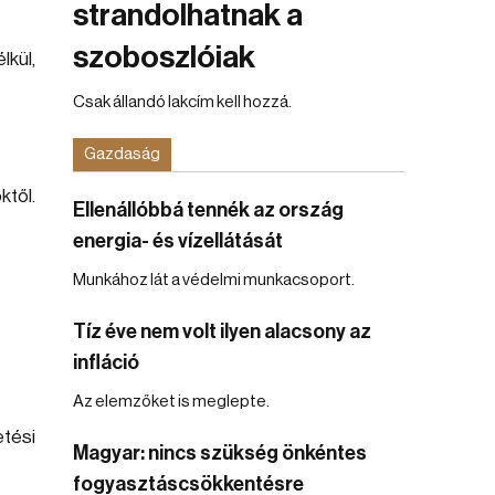
strandolhatnak a
szoboszlóiak
lkül,
Csak állandó lakcím kell hozzá.
Gazdaság
ktől.
Ellenállóbbá tennék az ország
energia- és vízellátását
Munkához lát a védelmi munkacsoport.
Tíz éve nem volt ilyen alacsony az
infláció
Az elemzőket is meglepte.
etési
Magyar: nincs szükség önkéntes
fogyasztáscsökkentésre