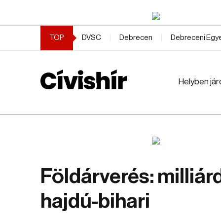
TOP
DVSC
Debrecen
Debreceni Eg
Helyben jár
Földárverés: milliár
hajdú-bihari