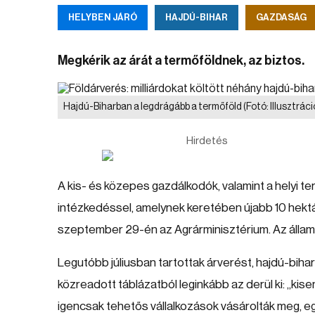
HELYBEN JÁRÓ
HAJDÚ-BIHAR
GAZDASÁG
Megkérik az árát a termőföldnek, az biztos.
Hajdú-Biharban a legdrágább a termőföld
(Fotó: Illusztrá
Hirdetés
A kis- és közepes gazdálkodók, valamint a helyi t
intézkedéssel, amelynek keretében újabb 10 hekt
szeptember 29-én az Agrárminisztérium. Az állam 
Legutóbb júliusban tartottak árverést, hajdú-bihari f
közreadott táblázatból leginkább az derül ki: „ki
igencsak tehetős vállalkozások vásárolták meg, egy