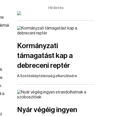
Hirdetés
nne
akmai
Kormányzati
támagatást kap a
debreceni reptér
ek
A fizetésképtelenség elkerülésére.
-e
b.
i a
Nyár végéig ingyen
ez