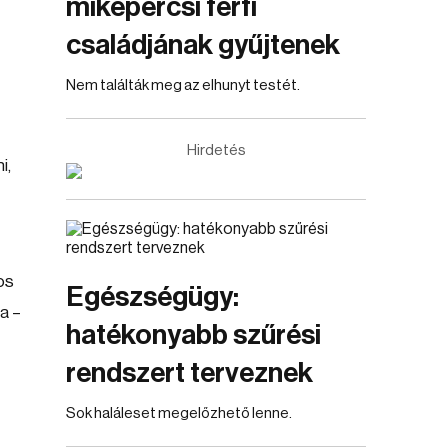
mikepércsi férfi
családjának gyűjtenek
Nem találták meg az elhunyt testét.
Hirdetés
i,
os
Egészségügy:
a –
hatékonyabb szűrési
rendszert terveznek
Sok haláleset megelőzhető lenne.