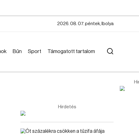
2026. 08. 07. péntek, Ibolya
mok
Bűn
Sport
Támogatott tartalom
Hi
Hirdetés