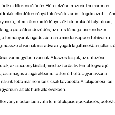
ősödik a differenciálódás. Előrejelzésem szerint hamarosan
ti akár ellentétes irányú földárváltozás is - fogalmazott. - Ané
ásoló, jellemzően romló tényezők felsorolását folytatnám,
ttság, a piaci átrendeződés, az eu-s támogatási rendszer
k, a terményárak ingadozása, arra mindenképpen felhívom a
g messze el vannak maradva a nyugati tagállamokban jellemző
ihar vármegyében vannak. A löszös talajok, az öntözési
, az alacsony kínálat, mind ezt erősítik. Ennél fogva a jó
s, és a magas átlagárakban is tetten érhető. Ugyanakkor a
 nálunk több már nem lesz, csak kevesebb. A tulajdonosi -és
 gyorsulni az előttünk álló években.
földtörvény módosításaival a termőföldpiac spekulációs, befekt