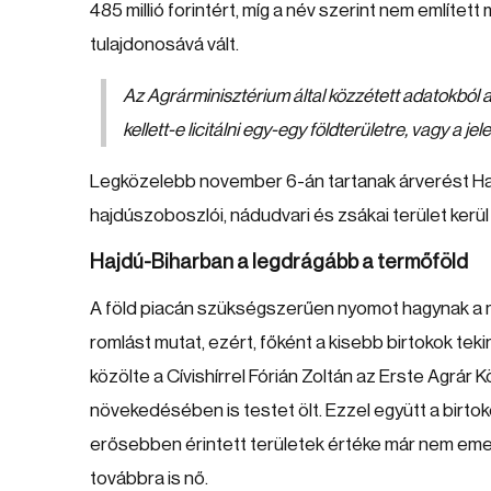
485 millió forintért, míg a név szerint nem említet
tulajdonosává vált.
Az Agrárminisztérium által közzétett adatokból a
kellett-e licitálni egy-egy földterületre, vagy a 
Legközelebb november 6-án tartanak árverést Haj
hajdúszoboszlói, nádudvari és zsákai terület kerül
Hajdú-Biharban a legdrágább a termőföld
A föld piacán szükségszerűen nyomot hagynak a 
romlást mutat, ezért, főként a kisebb birtokok tek
közölte a Cívishírrel Fórián Zoltán az Erste Agrár
növekedésében is testet ölt. Ezzel együtt a birtok
erősebben érintett területek értéke már nem eme
továbbra is nő.