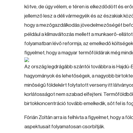
kötve, de úgy vélem, e téren is elkezdődött és er
jellemző lesz a déli vármegyék és az északiak közöt
hogy a mezőgazdálkodás jövedelmezőségét befoly
például a klímaváltozás mellett a munkaerő-elláto
folyamatban lévő reformja, az emelkedő költsége
figyelmet, hogy a magyar termőföldárak még mindi
Az ország legdrágább szántói továbbra is Hajdú-B
hagyományok és lehetőségek, a nagyobb birtoktestek
minőségű földekért folytatott verseny itt látványo
korlátosságot nem szabad elfejteni. Termőföldből
birtokkoncentráció tovább emelkedik, sőt fel is fog
Fórián Zoltán arra is felhívta a figyelmet, hogy a 
aspektusait folyamatosan csorbítják.