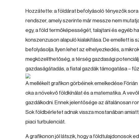
Hozzátette: a földárat befolyásoló tényezők sora
rendszer, amely szerinte már messze nem mutatja a
egy, a föld termőképességét, talajtani és egyéb h
konszenzuson alapuló kialakítása. De emellett is 
befolyásolja. Ilyen lehet az elhelyezkedés, a mikro
megközelíthetőség, a térség gazdasági potenciálja
gazdaságátadás, a fiatal gazdák támogatása – fű
A mellékelt grafikon görbéinek emelkedése Fórián
oka a növekvő földkínálat és a matematika. A vevők 
gazdálkodni. Ennek jelentősége az általánosan 
Sok földbérletet adnak vissza mostanában amiatt, m
piaci turbulenciát.
A grafikonon jól látszik, hogy a földtulajdonosok e