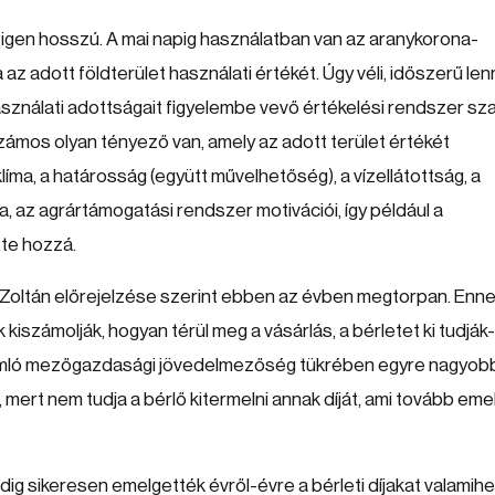
 igen hosszú. A mai napig használatban van az aranykorona-
z adott földterület használati értékét. Úgy véli, időszerű le
asználati adottságait figyelembe vevő értékelési rendszer sz
számos olyan tényező van, amely az adott terület értékét
klíma, a határosság (együtt művelhetőség), a vízellátottság, a
, az agrártámogatási rendszer motivációi, így például a
zte hozzá.
 Zoltán előrejelzése szerint ebben az évben megtorpan. Enn
kiszámolják, hogyan térül meg a vásárlás, a bérletet ki tudják
romló mezőgazdasági jövedelmezőség tükrében egyre nagyob
ert nem tudja a bérlő kitermelni annak díját, ami tovább emel
ddig sikeresen emelgették évről-évre a bérleti díjakat valamih