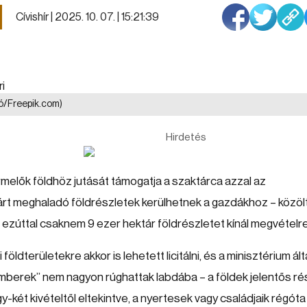
Cívishír |
2025. 10. 07. | 15:21:39
ció/Freepik.com)
Hirdetés
ermelők földhöz jutását támogatja a szaktárca azzal az
árt meghaladó földrészletek kerülhetnek a gazdákhoz – közöl
ezúttal csaknem 9 ezer hektár földrészletet kínál megvételre
öldterületekre akkor is lehetett licitálni, és a minisztérium ált
semberek” nem nagyon rúghattak labdába – a földek jelentős r
-két kivételtől eltekintve, a nyertesek vagy családjaik régóta