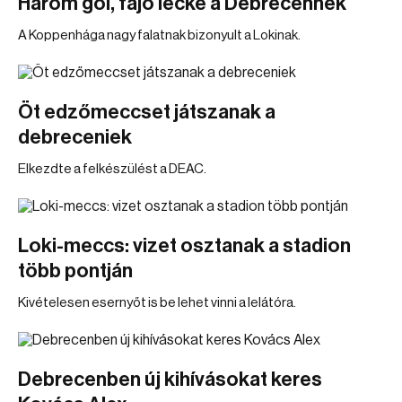
Három gól, fájó lecke a Debrecennek
A Koppenhága nagy falatnak bizonyult a Lokinak.
Öt edzőmeccset játszanak a
debreceniek
Elkezdte a felkészülést a DEAC.
Loki-meccs: vizet osztanak a stadion
több pontján
Kivételesen esernyőt is be lehet vinni a lelátóra.
Debrecenben új kihívásokat keres