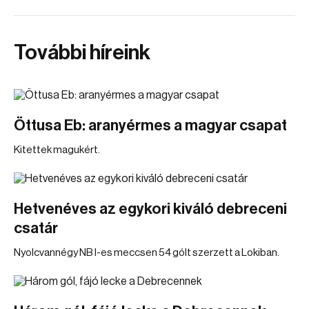
További híreink
Öttusa Eb: aranyérmes a magyar csapat
Kitettek magukért.
Hetvenéves az egykori kiváló debreceni
csatár
Nyolcvannégy NB I-es meccsen 54 gólt szerzett a Lokiban.