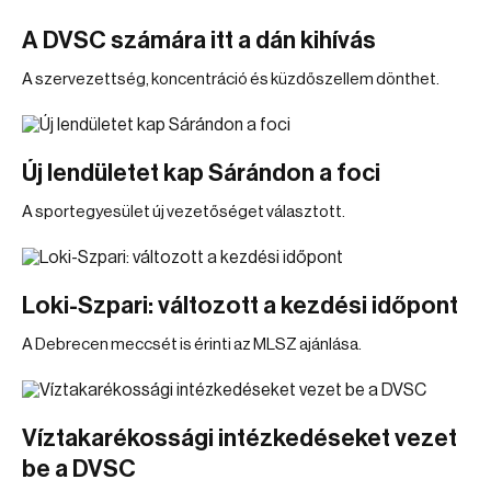
A DVSC számára itt a dán kihívás
A szervezettség, koncentráció és küzdőszellem dönthet.
Új lendületet kap Sárándon a foci
A sportegyesület új vezetőséget választott.
Loki-Szpari: változott a kezdési időpont
A Debrecen meccsét is érinti az MLSZ ajánlása.
Víztakarékossági intézkedéseket vezet
be a DVSC