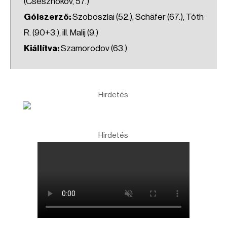
(Csesznokov, 57.)
Gólszerző:
Szoboszlai (52.), Schäfer (67.), Tóth
R. (90+3.), ill. Malij (9.)
Kiállítva:
Szamorodov (63.)
Hirdetés
Hirdetés