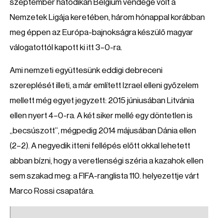
szeptember hatodikán Belgium vendége volt a
Nemzetek Ligája keretében, három hónappal korábban
meg éppen az Európa-bajnokságra készülő magyar
válogatottól kapott ki itt 3–0-ra.
Ami nemzeti együttesünk eddigi debreceni
szereplését illeti, a már említett Izrael elleni győzelem
mellett még egyet jegyzett: 2015 júniusában Litvánia
ellen nyert 4–0-ra. A két siker mellé egy döntetlen is
„becsúszott”, mégpedig 2014 májusában Dánia ellen
(2–2). A negyedik itteni fellépés előtt okkal lehetett
abban bízni, hogy a veretlenségi széria a kazahok ellen
sem szakad meg: a FIFA-ranglista 110. helyezettje várt
Marco Rossi csapatára.