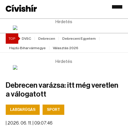
Hirdetés
TOP
DVSC
Debrecen
Debreceni Egyetem
Hajdú-Bihar vármegye
Választás 2026
Hirdetés
Debrecen varázsa: itt még veretlen
a válogatott
LABDARÚGÁS
SPORT
|
2026. 06. 11. | 09:07:46