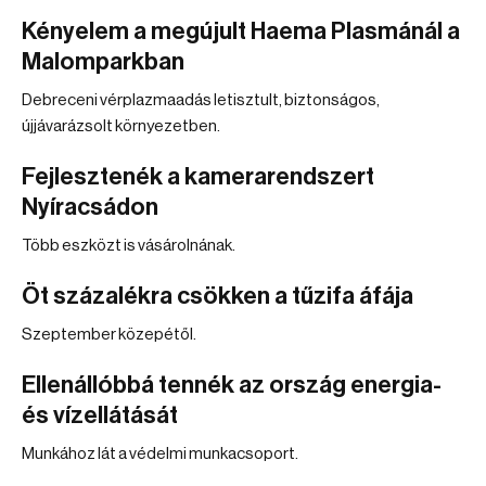
Kényelem a megújult Haema Plasmánál a
Malomparkban
Debreceni vérplazmaadás letisztult, biztonságos,
újjávarázsolt környezetben.
Fejlesztenék a kamerarendszert
Nyíracsádon
Több eszközt is vásárolnának.
Öt százalékra csökken a tűzifa áfája
Szeptember közepétől.
Ellenállóbbá tennék az ország energia-
és vízellátását
Munkához lát a védelmi munkacsoport.