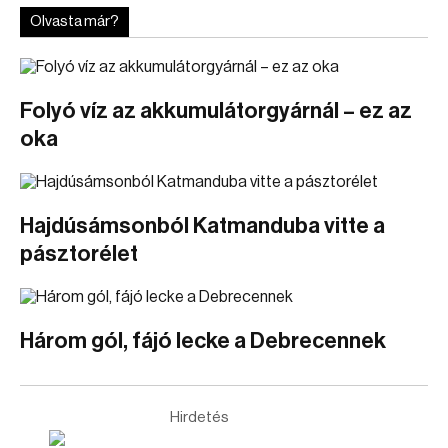
Olvasta már?
Folyó víz az akkumulátorgyárnál – ez az
oka
Hajdúsámsonból Katmanduba vitte a
pásztorélet
Három gól, fájó lecke a Debrecennek
Hirdetés