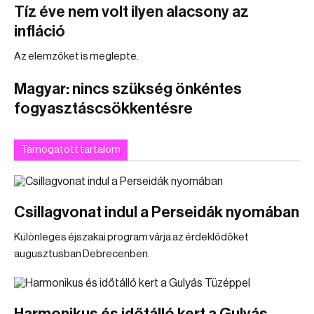
Tíz éve nem volt ilyen alacsony az
infláció
Az elemzőket is meglepte.
Magyar: nincs szükség önkéntes
fogyasztáscsökkentésre
Támogatott tartalom
Csillagvonat indul a Perseidák nyomában
Különleges éjszakai program várja az érdeklődőket
augusztusban Debrecenben.