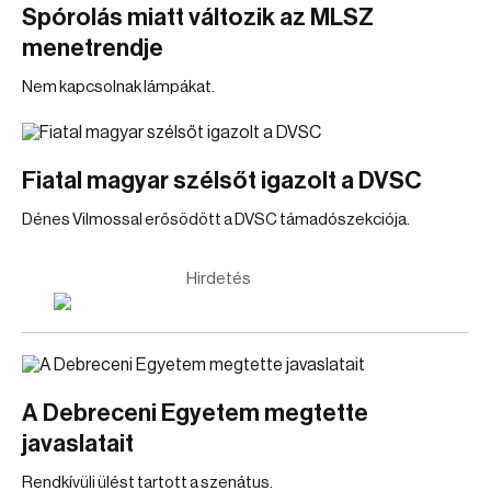
Spórolás miatt változik az MLSZ
menetrendje
Nem kapcsolnak lámpákat.
Fiatal magyar szélsőt igazolt a DVSC
Dénes Vilmossal erősödött a DVSC támadószekciója.
Hirdetés
A Debreceni Egyetem megtette
javaslatait
Rendkívüli ülést tartott a szenátus.