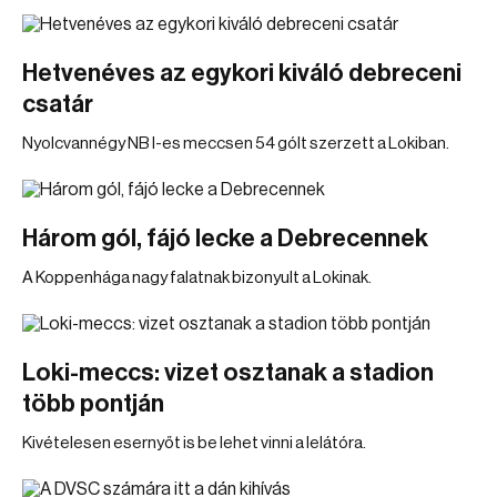
Hetvenéves az egykori kiváló debreceni
csatár
Nyolcvannégy NB I-es meccsen 54 gólt szerzett a Lokiban.
Három gól, fájó lecke a Debrecennek
A Koppenhága nagy falatnak bizonyult a Lokinak.
Loki-meccs: vizet osztanak a stadion
több pontján
Kivételesen esernyőt is be lehet vinni a lelátóra.