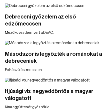
Debreceni győzelem az első
edzőmeccsen
Mezőkövesden nyert a DEAC.
Másodszor is legyőzték a románokat a
debreceniek
Felkészülési meccsen.
Ifjúsági vb: negyeddöntős a magyar
válogatott
Kína együttesét győzték le.