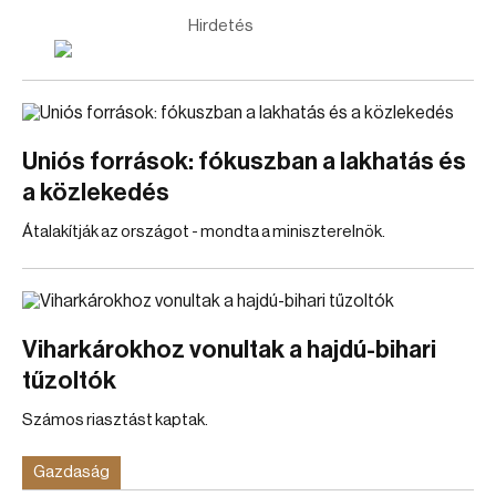
Hirdetés
Uniós források: fókuszban a lakhatás és
a közlekedés
Átalakítják az országot - mondta a miniszterelnök.
Viharkárokhoz vonultak a hajdú-bihari
tűzoltók
Számos riasztást kaptak.
Gazdaság