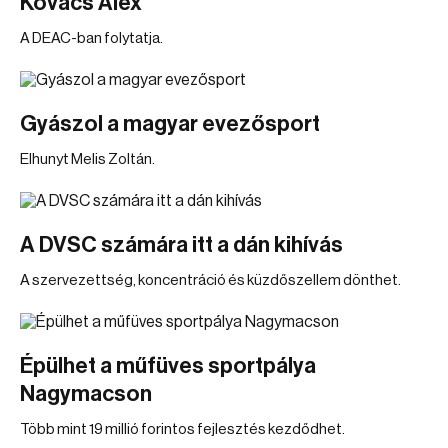
Kovács Alex
A DEAC-ban folytatja.
Gyászol a magyar evezősport
Elhunyt Melis Zoltán.
A DVSC számára itt a dán kihívás
A szervezettség, koncentráció és küzdőszellem dönthet.
Épülhet a műfüves sportpálya
Nagymacson
Több mint 19 millió forintos fejlesztés kezdődhet.