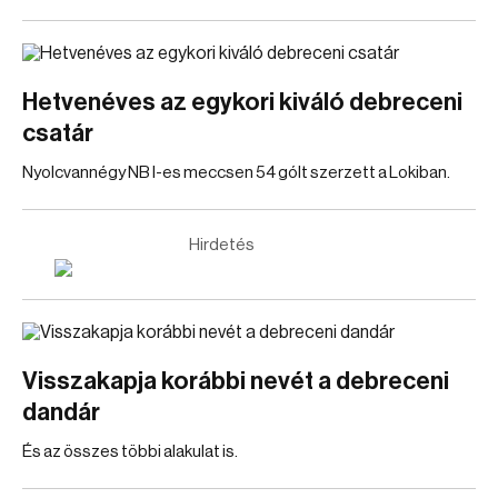
Hetvenéves az egykori kiváló debreceni
csatár
Nyolcvannégy NB I-es meccsen 54 gólt szerzett a Lokiban.
Hirdetés
Visszakapja korábbi nevét a debreceni
dandár
És az összes többi alakulat is.