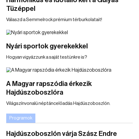
Harmonikus és időtálló kert a Gulyás
Tüzéppel
Válaszd a Semmelrock prémium térburkolatait!
Nyári sportok gyerekekkel
Hogyan vigyázzunk a saját testünkre is?
A Magyar rapszódia érkezik
Hajdúszoboszlóra
Világszínvonalú néptáncelőadás Hajdúszoboszlón.
Programok
Hajdúszoboszlón várja Szász Endre