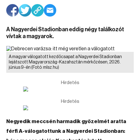
A Nagyerdei Stadionban eddig négy találkozót
vívtak a magyarok.
A magyar válogatott kezdőcsapat a Nagyerdei Stadionban
lejátszott Magyarország-Kazahsztán mérkőzésen, 2026.
június 9-én
(Fotó: mlsz.hu)
Hirdetés
Hirdetés
Negyedik meccsén harmadik győzelmét aratta
férfi A-válogatottunk a Nagyerdei Stadionban: