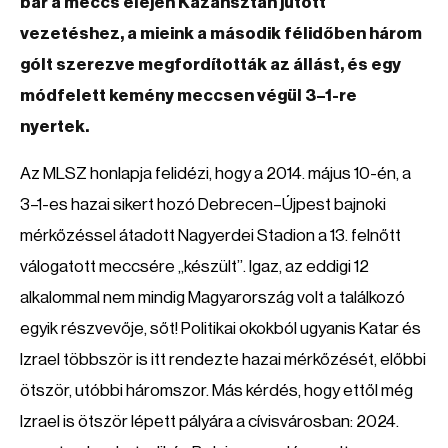
bár a meccs elején Kazahsztán jutott
vezetéshez, a mieink a második félidőben három
gólt szerezve megfordították az állást, és egy
módfelett kemény meccsen végül 3–1-re
nyertek.
Az MLSZ honlapja felidézi, hogy a 2014. május 10-én, a
3–1-es hazai sikert hozó Debrecen–Újpest bajnoki
mérkőzéssel átadott Nagyerdei Stadion a 13. felnőtt
válogatott meccsére „készült”. Igaz, az eddigi 12
alkalommal nem mindig Magyarország volt a találkozó
egyik részvevője, sőt! Politikai okokból ugyanis Katar és
Izrael többször is itt rendezte hazai mérkőzését, előbbi
ötször, utóbbi háromszor. Más kérdés, hogy ettől még
Izrael is ötször lépett pályára a cívisvárosban: 2024.