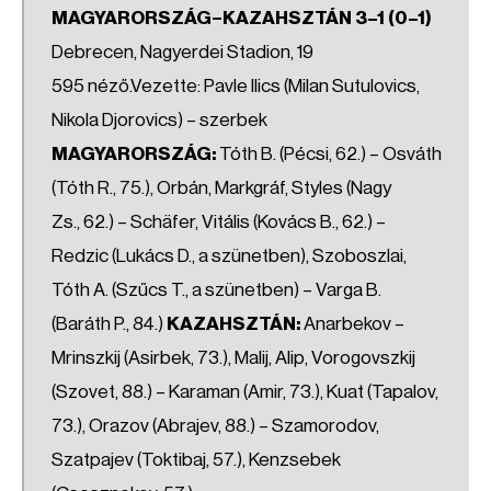
MAGYARORSZÁG–KAZAHSZTÁN 3–1 (0–1)
Debrecen, Nagyerdei Stadion, 19
595 néző.Vezette: Pavle Ilics (Milan Sutulovics,
Nikola Djorovics) – szerbek
MAGYARORSZÁG:
Tóth B. (Pécsi, 62.) – Osváth
(Tóth R., 75.), Orbán, Markgráf, Styles (Nagy
Zs., 62.) – Schäfer, Vitális (Kovács B., 62.) –
Redzic (Lukács D., a szünetben), Szoboszlai,
Tóth A. (Szűcs T., a szünetben) – Varga B.
(Baráth P., 84.)
KAZAHSZTÁN:
Anarbekov –
Mrinszkij (Asirbek, 73.), Malij, Alip, Vorogovszkij
(Szovet, 88.) – Karaman (Amir, 73.), Kuat (Tapalov,
73.), Orazov (Abrajev, 88.) – Szamorodov,
Szatpajev (Toktibaj, 57.), Kenzsebek