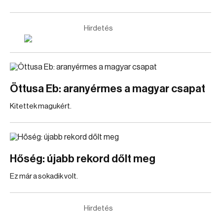
Hirdetés
Öttusa Eb: aranyérmes a magyar csapat
Kitettek magukért.
Hőség: újabb rekord dőlt meg
Ez már a sokadik volt.
Hirdetés