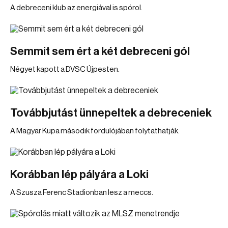
A debreceni klub az energiával is spórol.
Semmit sem ért a két debreceni gól
Négyet kapott a DVSC Újpesten.
Továbbjutást ünnepeltek a debreceniek
A Magyar Kupa második fordulójában folytathatják.
Korábban lép pályára a Loki
A Szusza Ferenc Stadionban lesz a meccs.