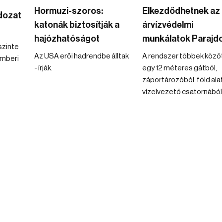
Hormuzi-szoros:
Elkezdődhetnek az
ldozat
katonák biztosítják a
árvízvédelmi
hajózhatóságot
munkálatok Parajd
szinte
Az USA erői hadrendbe álltak
A rendszer többek közö
emberi
- írják.
egy 12 méteres gátból,
záportározóból, föld alat
vízelvezető csatornából á