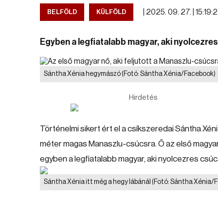
|
2025. 09. 27. | 15:19:
BELFÖLD
KÜLFÖLD
Egyben a legfiatalabb magyar, aki nyolcezres
Sántha Xénia hegymászó
(Fotó: Sántha Xénia/Facebook)
Hirdetés
Történelmi sikert ért el a csíkszeredai Sántha Xén
méter magas Manaszlu-csúcsra. Ő az első magyar n
egyben a legfiatalabb magyar, aki nyolcezres csúcs
Sántha Xénia itt még a hegy lábánál
(Fotó: Sántha Xénia/