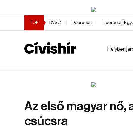
TOP
DVSC
Debrecen
Debreceni Eg
Helyben jár
Az első magyar nő, a
csúcsra