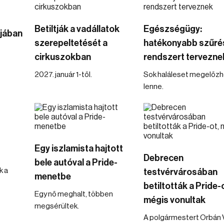
Betiltják a vadállatok
Egészségügy:
ójában
szerepeltetését a
hatékonyabb szűré
cirkuszokban
rendszert tervezne
2027. január 1-től.
Sok haláleset megelőz
lenne.
t
Egy iszlamista hajtott
Debrecen
bele autóval a Pride-
k a
testvérvárosában
menetbe
betiltották a Pride-
Egy nő meghalt, többen
mégis vonultak
megsérültek.
A polgármestert Orbán V