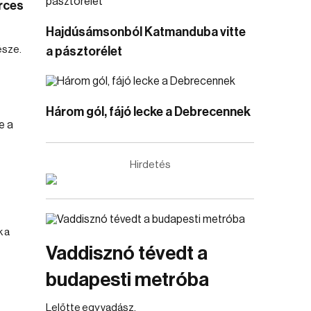
rces
Hajdúsámsonból Katmanduba vitte
észe.
a pásztorélet
Három gól, fájó lecke a Debrecennek
Hirdetés
 a
Vaddisznó tévedt a
budapesti metróba
Lelőtte egy vadász.