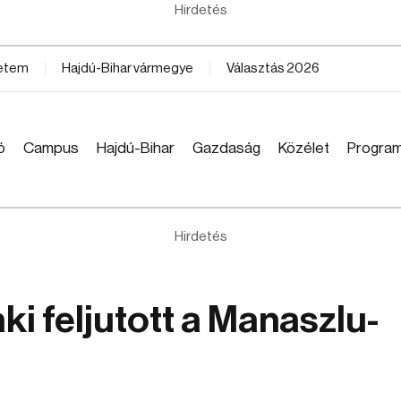
Hirdetés
yetem
Hajdú-Bihar vármegye
Választás 2026
ó
Campus
Hajdú-Bihar
Gazdaság
Közélet
Progra
Hirdetés
ki feljutott a Manaszlu-