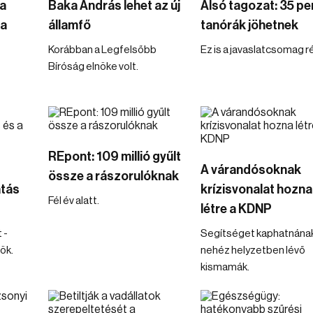
a
Baka András lehet az új
Alsó tagozat: 35 pe
ba
államfő
tanórák jöhetnek
Korábban a Legfelsőbb
Ez is a javaslatcsomag r
Bíróság elnöke volt.
REpont: 109 millió gyűlt
A várandósoknak
össze a rászorulóknak
atás
krízisvonalat hozna
Fél év alatt.
létre a KDNP
 -
Segítséget kaphatnának
ök.
nehéz helyzetben lévő
kismamák.