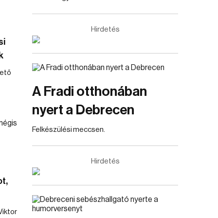
Hirdetés
si
k
hető
A Fradi otthonában
nyert a Debrecen
Felkészülési meccsen.
Hirdetés
ot,
iktor