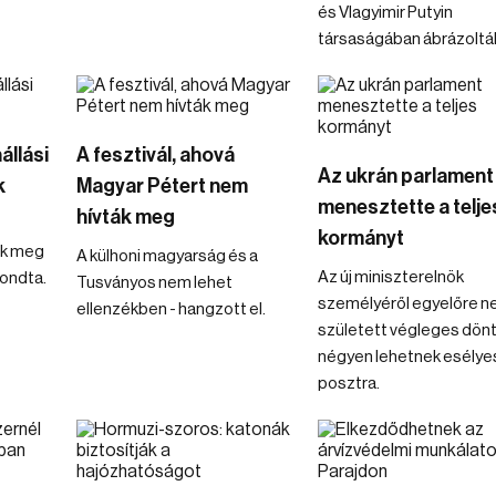
és Vlagyimir Putyin
társaságában ábrázoltá
állási
A fesztivál, ahová
Az ukrán parlament
k
Magyar Pétert nem
menesztette a telje
hívták meg
kormányt
ek meg
A külhoni magyarság és a
Az új miniszterelnök
mondta.
Tusványos nem lehet
személyéről egyelőre 
ellenzékben - hangzott el.
született végleges dönt
négyen lehetnek esélye
posztra.