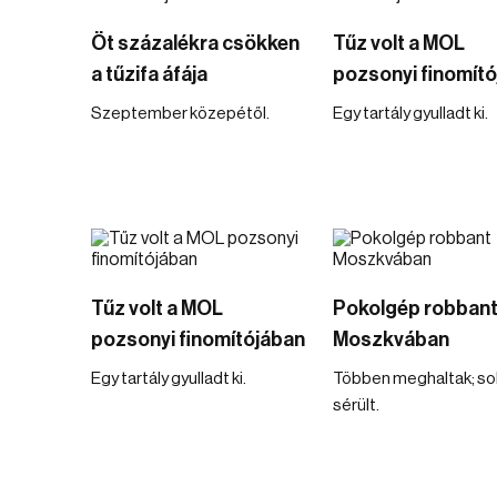
Öt százalékra csökken
Tűz volt a MOL
a tűzifa áfája
pozsonyi finomít
Szeptember közepétől.
Egy tartály gyulladt ki.
Tűz volt a MOL
Pokolgép robban
pozsonyi finomítójában
Moszkvában
Egy tartály gyulladt ki.
Többen meghaltak; so
sérült.