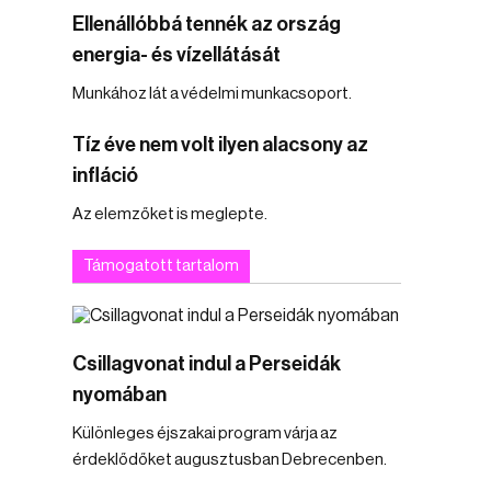
Ellenállóbbá tennék az ország
energia- és vízellátását
Munkához lát a védelmi munkacsoport.
Tíz éve nem volt ilyen alacsony az
infláció
Az elemzőket is meglepte.
Támogatott tartalom
Csillagvonat indul a Perseidák
nyomában
Különleges éjszakai program várja az
érdeklődőket augusztusban Debrecenben.