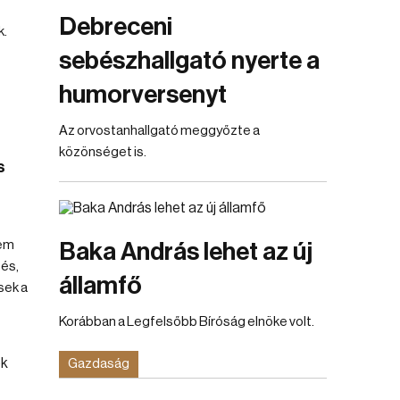
Debreceni
k.
sebészhallgató nyerte a
humorversenyt
Az orvostanhallgató meggyőzte a
közönséget is.
s
nem
Baka András lehet az új
és,
államfő
sek a
Korábban a Legfelsőbb Bíróság elnöke volt.
Gazdaság