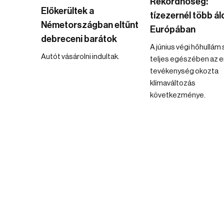
Rekordhőség:
Előkerültek a
tízezernél több á
Németországban eltűnt
Európában
debreceni barátok
A június végi hőhullám 
Autót vásárolni indultak.
teljes egészében az 
tevékenység okozta
klímaváltozás
következménye.