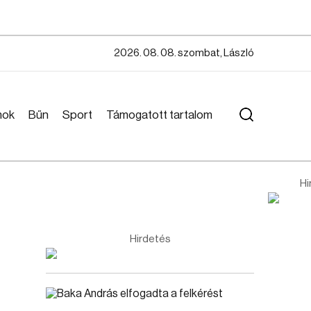
2026. 08. 08. szombat, László
mok
Bűn
Sport
Támogatott tartalom
Hi
Hirdetés