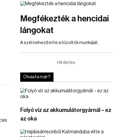
Megfékezték a hencidai
lángokat
A szél nehezítette a tűzoltók munkáját.
Hirdetés
Olvasta már?
Folyó víz az akkumulátorgyárnál – ez
az oka