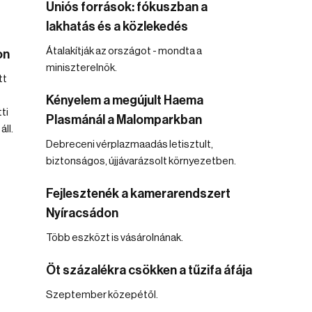
Uniós források: fókuszban a
lakhatás és a közlekedés
Átalakítják az országot - mondta a
on
miniszterelnök.
tt
Kényelem a megújult Haema
ti
Plasmánál a Malomparkban
ll.
Debreceni vérplazmaadás letisztult,
biztonságos, újjávarázsolt környezetben.
Fejlesztenék a kamerarendszert
Nyíracsádon
Több eszközt is vásárolnának.
Öt százalékra csökken a tűzifa áfája
Szeptember közepétől.