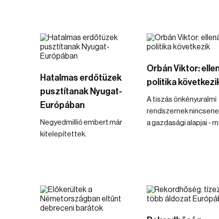
Orbán Viktor: ellen
Hatalmas erdőtüzek
politika következi
pusztítanak Nyugat-
A tiszás önkényuralmi
Európában
rendszernek nincsen
Negyedmillió embert már
a gazdasági alapjai - 
kitelepítettek.