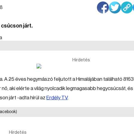
28
 csúcson járt.
Hirdetés
ia. A 25 éves hegymászó feljutott a Himalájában található 8163
ő, aki elérte a világ nyolcadik legmagasabb hegycsúcsát, és
on járt -adta hírül az
Erdély TV
.
Facebook)
Hirdetés