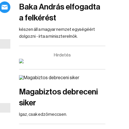
Baka András elfogadta
a felkérést
készen áll a magyar nemzet egységéért
dolgozni - írta a miniszterelnök.
Hirdetés
Magabiztos debreceni
siker
Igaz, csak edzőmeccsen.