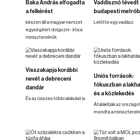
Baka András elfogadta
Vaddisznó tévedt 
a felkérést
budapesti metró
készen áll a magyar nemzet
Lelőtte egy vadász.
egységéért dolgozni - írta a
miniszterelnök.
Visszakapja korábbi
Uniós források:
nevét a debreceni
fókuszban a lakh
dandár
és a közlekedés
És az összes többi alakulat is.
Átalakítják az országot
mondta a minisztereln