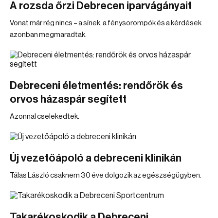
A rozsda őrzi Debrecen iparvágányait
Vonat már rég nincs – a sínek, a fénysorompók és a kérdések
azonban megmaradtak.
Debreceni életmentés: rendőrök és
orvos házaspár segített
Azonnal cselekedtek.
Új vezetőápoló a debreceni klinikán
Tálas László csaknem 30 éve dolgozik az egészségügyben.
Takarékoskodik a Debreceni