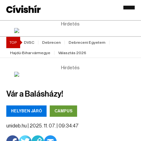
Hirdetés
TOP
DVSC
Debrecen
Debreceni Egyetem
Hajdú-Bihar vármegye
Választás 2026
Hirdetés
Vár a Balásházy!
HELYBEN JÁRÓ
CAMPUS
unideb.hu |
2025. 11. 07. | 09:34:47