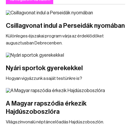
Csillagvonat indul a Perseidák nyomában
Különleges éjszakai program várja az érdeklődőket
augusztusban Debrecenben.
Nyári sportok gyerekekkel
Hogyan vigyázzunk a saját testünkre is?
A Magyar rapszódia érkezik
Hajdúszoboszlóra
Világszínvonalú néptáncelőadás Hajdúszoboszlón.