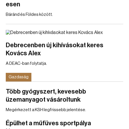
esen
Báránd és Földes között.
Debrecenben új kihívásokat keres
Kovács Alex
A DEAC-ban folytatja.
Gazdaság
Több gyógyszert, kevesebb
üzemanyagot vásároltunk
Megérkezett a KSH legfrissebb jelentése.
Épülhet a műfüves sportpálya