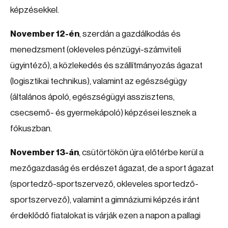
képzésekkel.
November 12-én
, szerdán a gazdálkodás és
menedzsment (okleveles pénzügyi-számviteli
ügyintéző), a közlekedés és szállítmányozás ágazat
(logisztikai technikus), valamint az egészségügy
(általános ápoló, egészségügyi asszisztens,
csecsemő- és gyermekápoló) képzései lesznek a
fókuszban.
November 13-án
, csütörtökön újra előtérbe kerül a
mezőgazdaság és erdészet ágazat, de a sport ágazat
(sportedző-sportszervező, okleveles sportedző-
sportszervező), valamint a gimnáziumi képzés iránt
érdeklődő fiatalokat is várják ezen a napon a pallagi