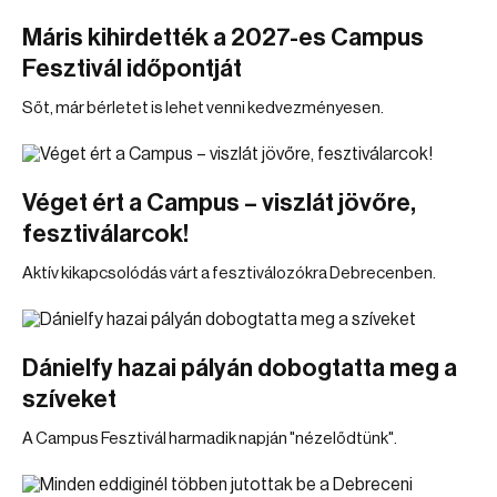
Máris kihirdették a 2027-es Campus
Fesztivál időpontját
Sőt, már bérletet is lehet venni kedvezményesen.
Véget ért a Campus – viszlát jövőre,
fesztiválarcok!
Aktív kikapcsolódás várt a fesztiválozókra Debrecenben.
Dánielfy hazai pályán dobogtatta meg a
szíveket
A Campus Fesztivál harmadik napján "nézelődtünk".