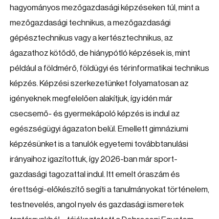
hagyományos mezőgazdasági képzéseken túl, mint a
mezőgazdasági technikus, a mezőgazdasági
gépésztechnikus vagy a kertésztechnikus, az
ágazathoz kötődő, de hiánypótló képzések is, mint
például a földmérő, földügyi és térinformatikai technikus
képzés. Képzési szerkezetünket folyamatosan az
igényeknek megfelelően alakítjuk, így idén már
csecsemő- és gyermekápoló képzés is indul az
egészségügyi ágazaton belül. Emellett gimnáziumi
képzésünket is a tanulók egyetemi továbbtanulási
irányaihoz igazítottuk, így 2026-ban már sport-
gazdasági tagozattal indul. Itt emelt óraszám és
érettségi-előkészítő segíti a tanulmányokat történelem,
testnevelés, angol nyelv és gazdasági ismeretek