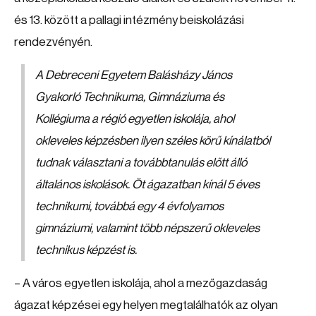
és 13. között a pallagi intézmény beiskolázási
rendezvényén.
A Debreceni Egyetem Balásházy János
Gyakorló Technikuma, Gimnáziuma és
Kollégiuma a régió egyetlen iskolája, ahol
okleveles képzésben ilyen széles körű kínálatból
tudnak választani a továbbtanulás előtt álló
általános iskolások. Öt ágazatban kínál 5 éves
technikumi, továbbá egy 4 évfolyamos
gimnáziumi, valamint több népszerű okleveles
technikus képzést is.
– A város egyetlen iskolája, ahol a mezőgazdaság
ágazat képzései egy helyen megtalálhatók az olyan