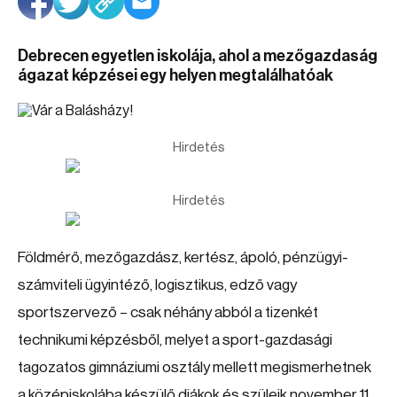
Debrecen egyetlen iskolája, ahol a mezőgazdaság
ágazat képzései egy helyen megtalálhatóak
Hirdetés
Hirdetés
Földmérő, mezőgazdász, kertész, ápoló, pénzügyi-
számviteli ügyintéző, logisztikus, edző vagy
sportszervező – csak néhány abból a tizenkét
technikumi képzésből, melyet a sport-gazdasági
tagozatos gimnáziumi osztály mellett megismerhetnek
a középiskolába készülő diákok és szüleik november 11.