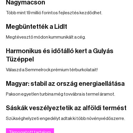
Nagymacson
Több mint 19 millió forintos fejlesztés kezdődhet.
Megbüntették a Lidlt
Megtévesztő módon kummunikált a cég.
Harmonikus és időtálló kert a Gulyás
Tüzéppel
Válaszd a Semmelrock prémium térburkolatait!
Magyar: stabil az ország energiaellátása
Pakson egyetlen turbina még tovvábra is termel áramot.
Sáskák veszélyeztetik az alföldi termést
Szükséghelyzeti engedélyt adtak ki több növényvédőszerre.
Támogatott tartalom