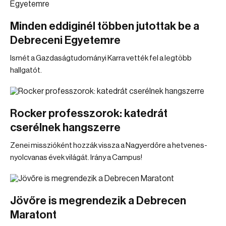
Minden eddiginél többen jutottak be a
Debreceni Egyetemre
Ismét a Gazdaságtudományi Karra vették fel a legtöbb
hallgatót.
Rocker professzorok: katedrát
cserélnek hangszerre
Zenei misszióként hozzák vissza a Nagyerdőre a hetvenes-
nyolcvanas évek világát. Irány a Campus!
Jövőre is megrendezik a Debrecen
Maratont