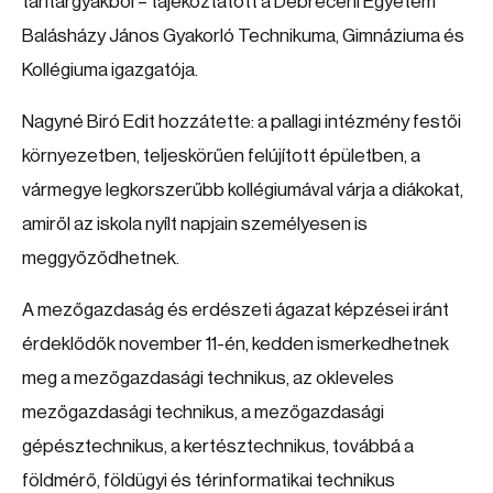
tantárgyakból – tájékoztatott a Debreceni Egyetem
Balásházy János Gyakorló Technikuma, Gimnáziuma és
Kollégiuma igazgatója.
Nagyné Biró Edit hozzátette: a pallagi intézmény festői
környezetben, teljeskörűen felújított épületben, a
vármegye legkorszerűbb kollégiumával várja a diákokat,
amiről az iskola nyílt napjain személyesen is
meggyőződhetnek.
A mezőgazdaság és erdészeti ágazat képzései iránt
érdeklődők november 11-én, kedden ismerkedhetnek
meg a mezőgazdasági technikus, az okleveles
mezőgazdasági technikus, a mezőgazdasági
gépésztechnikus, a kertésztechnikus, továbbá a
földmérő, földügyi és térinformatikai technikus