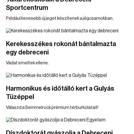
Sportcentrum
Például kevesebb új jeget készítenek a jégcsarnokban.
Kerekesszékes rokonát bántalmazta
egy debreceni
Vádat emeltek ellene.
Harmonikus és időtálló kert a Gulyás
Tüzéppel
Válaszd a Semmelrock prémium térburkolatait!
Díszdoktorát gyászolja a Debreceni