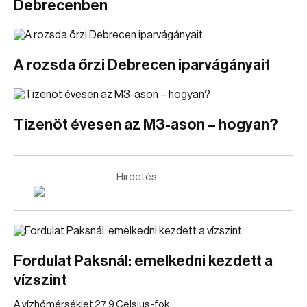
Debrecenben
A rozsda őrzi Debrecen iparvágányait
Tizenöt évesen az M3-ason – hogyan?
Hirdetés
Fordulat Paksnál: emelkedni kezdett a
vízszint
A vízhőmérséklet 27,9 Celsius-fok.