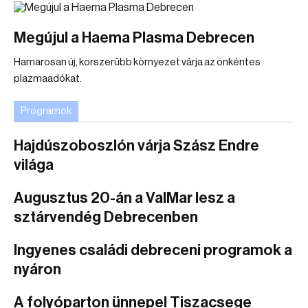
Megújul a Haema Plasma Debrecen
Hamarosan új, korszerűbb környezet várja az önkéntes
plazmaadókat.
Programok
Hajdúszoboszlón várja Szász Endre
világa
Augusztus 20-án a ValMar lesz a
sztárvendég Debrecenben
Ingyenes családi debreceni programok a
nyáron
A folyóparton ünnepel Tiszacsege