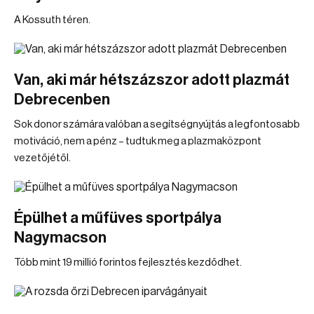
A Kossuth téren.
Van, aki már hétszázszor adott plazmát
Debrecenben
Sok donor számára valóban a segítségnyújtás a legfontosabb
motiváció, nem a pénz – tudtuk meg a plazmaközpont
vezetőjétől.
Épülhet a műfüves sportpálya
Nagymacson
Több mint 19 millió forintos fejlesztés kezdődhet.