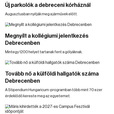
Új parkolók a debreceni kórháznál
Augusztusban nyitják meg a járművek előtt.
Megnyílt a kollégiumi jelentkezés
Debrecenben
Mintegy 1200 helyet tartanak fent a gólyáknak.
Tovább nő a külföldi hallgatók száma
Debrecenben
A Stipendium Hungaricum-programban több mint 70 ezer
érdeklődő kereste meg az egyetemet.