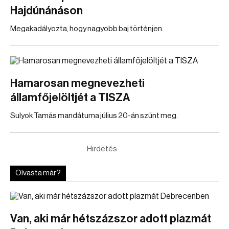
Hajdúnánáson
Megakadályozta, hogy nagyobb baj történjen.
Hamarosan megnevezheti
államfőjelöltjét a TISZA
Sulyok Tamás mandátuma július 20-án szűnt meg.
Hirdetés
Olvasta már?
Van, aki már hétszázszor adott plazmát