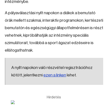
intézménybe.
A pályaválasztási nyílt napokon a diákok a bemutató
órák mellett szakmai, interaktív programokon, kertészeti
bemutatón és egészségügyi állapotfelmérésen is részt
vehetnek, kipróbálhatják az intézmény speciális
szimulátorait, továbbá a sport ágazat edzéseire is
ellátogathatnak.
A nyílt napokon való részvétel regisztrációhoz
kötött, jelentkezni
ezen a linken
lehet.
Hirdetés