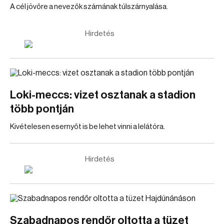
A cél jövőre a nevezők számának túlszárnyalása.
Hirdetés
Loki-meccs: vizet osztanak a stadion
több pontján
Kivételesen esernyőt is be lehet vinni a lelátóra.
Hirdetés
Szabadnapos rendőr oltotta a tüzet