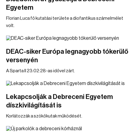
Egyetem
Florian Luca fő kutatási területe a diofantikus számelmélet
volt.
DEAC-siker Európa legnagyobb tókerülő
versenyén
A Sparta II 23:02:28-as idővel zárt.
Lekapcsolják a Debreceni Egyetem
díszkivilágítását is
Korlátozzák a szökőkutak működését.