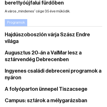
berettyóújfalui fürdőben
A város „mindenes” cége 35 éve működik.
Programok
Hajdúszoboszlón várja Szász Endre
világa
Augusztus 20-án a ValMar lesz a
sztárvendég Debrecenben
Ingyenes családi debreceni programok a
nyáron
A folyóparton ünnepel Tiszacsege
Campus: sztárok a mélygarázsban