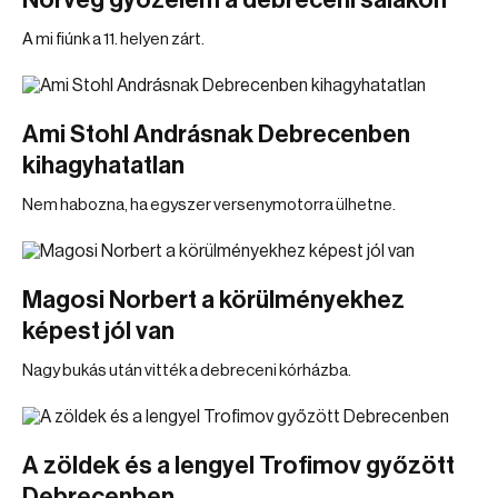
Norvég győzelem a debreceni salakon
A mi fiúnk a 11. helyen zárt.
Ami Stohl Andrásnak Debrecenben
kihagyhatatlan
Nem habozna, ha egyszer versenymotorra ülhetne.
Magosi Norbert a körülményekhez
képest jól van
Nagy bukás után vitték a debreceni kórházba.
A zöldek és a lengyel Trofimov győzött
Debrecenben