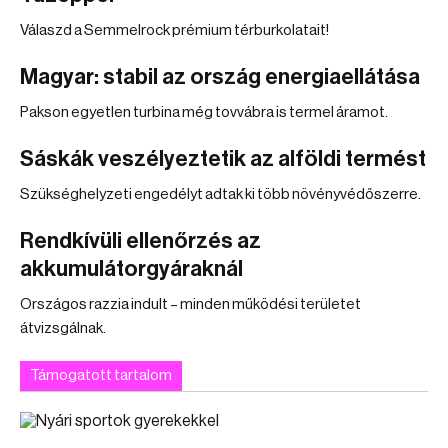
Válaszd a Semmelrock prémium térburkolatait!
Magyar: stabil az ország energiaellátása
Pakson egyetlen turbina még tovvábra is termel áramot.
Sáskák veszélyeztetik az alföldi termést
Szükséghelyzeti engedélyt adtak ki több növényvédőszerre.
Rendkívüli ellenőrzés az
akkumulátorgyáraknál
Országos razzia indult – minden működési területet
átvizsgálnak.
Támogatott tartalom