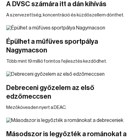
A DVSC számára itt a dán kihívás
A szervezettség, koncentráció és küzdőszellem dönthet.
Épülhet a műfüves sportpálya
Nagymacson
Több mint 19 millió forintos fejlesztés kezdődhet.
Debreceni győzelem az első
edzőmeccsen
Mezőkövesden nyert a DEAC.
Másodszor is legyőzték a románokat a