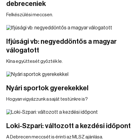
debreceniek
Felkészülési meccsen.
Ifjúsági vb: negyeddöntős a magyar
válogatott
Kína együttesét győzték le.
Nyári sportok gyerekekkel
Hogyan vigyázzunk a saját testünkre is?
Loki-Szpari: változott a kezdési időpont
A Debrecen meccsét is érinti az MLSZ ajánlása.