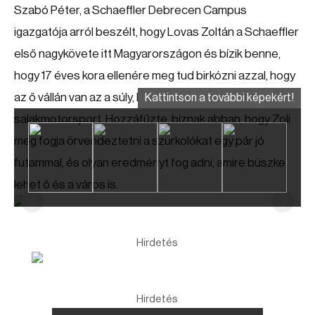
Szabó Péter, a Schaeffler Debrecen Campus
igazgatója arról beszélt, hogy Lovas Zoltán a Schaeffler
első nagykövete itt Magyarországon és bízik benne,
hogy 17 éves kora ellenére meg tud birkózni azzal, hogy
az ő vállán van az a súly, hogy Magyarországon lesz-e
Kattintson a további képekért!
salakmotorsport. Hozzáfűzte, bíznak abban, hogy Zoli
meg fogja örvendeztetni a szurkolókat egy pár jó
futammal, és olyan eredményt fog adni, amire büszke
lehet ő és a város is.
Hirdetés
Hirdetés