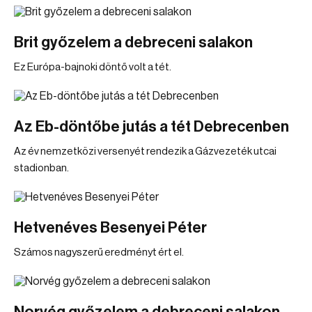
Brit győzelem a debreceni salakon
Ez Európa-bajnoki döntő volt a tét.
Az Eb-döntőbe jutás a tét Debrecenben
Az év nemzetközi versenyét rendezik a Gázvezeték utcai
stadionban.
Hetvenéves Besenyei Péter
Számos nagyszerű eredményt ért el.