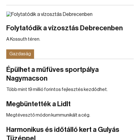
Folytatódik a vízosztás Debrecenben
A Kossuth téren.
Gazdaság
Épülhet a műfüves sportpálya
Nagymacson
Több mint 19 millió forintos fejlesztés kezdődhet.
Megbüntették a Lidlt
Megtévesztő módon kummunikált a cég.
Harmonikus és időtálló kert a Gulyás
Tüzéppel