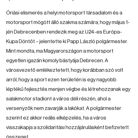
Óriási elismerés a helyi motorsport társadalom és a
motorsport mögött álló szakma számára, hogy május 1-
jén Debrecenben rendezik meg az U24-es Európa-
Kupa Döntőt – jelentette ki Papp László polgármester.
Mint mondta, ma Magyarországon a motorsport
egyetlen igazán komoly bástyája Debrecen. A
városvezető emlékeztetett, hogy korábban szó volt
arról, hogy a sport ezen területén is egy nagyobb
léptékű fejlesztés menjen végbe és létrehozzanak egy
salakmotor stadiont a város déli részén, ahol a
versenyzők nem zavarják a lakókat. A polgármester
szerint ez akkor reális elképzelés, ha a város
visszakapja a szolidaritási hozzájárulásként befizetett
összeget.