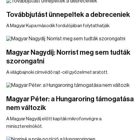
Továbbjutást ünnepeltek a debreceniek
A Magyar Kupa második fordulójában folytathatják.
Magyar Nagydíj: Norrist meg sem tudták
szorongatni
A világbajnoki címvédő rajt-cél győzelmet aratott.
Magyar Péter: a Hungaroring támogatása
nem változik
A Magyar Nagydíj előtt kapták mikrofonvégre a
miniszterelnököt.