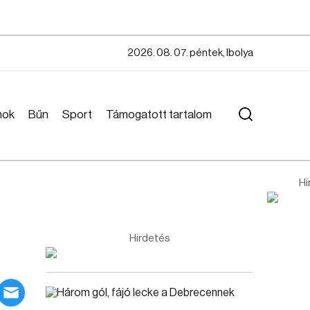
2026. 08. 07. péntek, Ibolya
mok
Bűn
Sport
Támogatott tartalom
Hi
Hirdetés