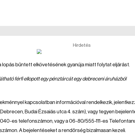
Hirdetés
opás bűntett elkövetésének gyanúja miatt folytat eljárást.
 látható férfi ellopott egy pénztárcát egy debreceni áruházból
selekménnyel kapcsolatban információval rendelkezik, jelentke
ebrecen, Budai Ézsaiás utca 4. szám), vagy tegyen bejelent
-040-es telefonszámon, vagy a 06-80/555-111-es Telefontan
ó számon. A bejelentéseket a rendőrség bizalmasan kezeli.