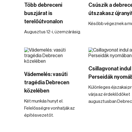
Több debreceni
Csúszik a debrec
buszjárat is
útszakasz újranyi
terelőútvonalon
Később végeznek a mu
Augusztus 12-i, üzemzárásig.
Csillagvonat indul
Vádemelés: vasúti
Perseidák nyomá
tragédia Debrecen
Különleges éjszakai 
közelében
várja az érdeklődőket
Két munkás hunyt el.
augusztusban Debrec
Felelősségre vonhatják az
építésvezetőt.