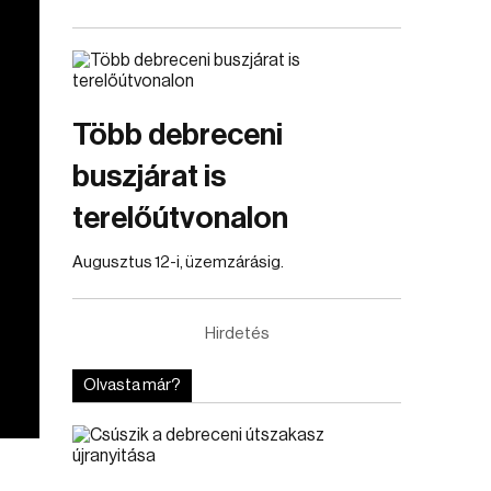
Több debreceni
buszjárat is
terelőútvonalon
Augusztus 12-i, üzemzárásig.
Hirdetés
Olvasta már?