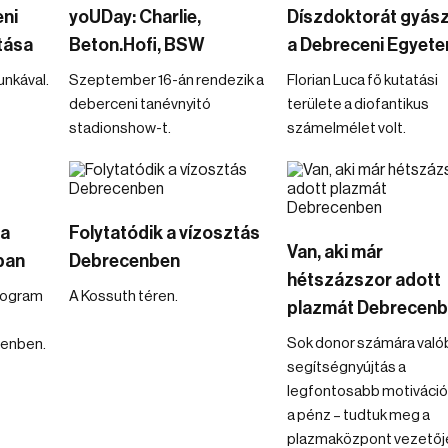
eni
yoUDay: Charlie,
Díszdoktorát gyász
tása
Beton.Hofi, BSW
a Debreceni Egyet
nkával.
Szeptember 16-án rendezik a
Florian Luca fő kutatási
deberceni tanévnyitó
területe a diofantikus
stadionshow-t.
számelmélet volt.
 a
Folytatódik a vízosztás
Van, aki már
ban
Debrecenben
hétszázszor adott
program
A Kossuth téren.
plazmát Debrecen
Sok donor számára való
enben.
segítségnyújtás a
legfontosabb motiváció
a pénz – tudtuk meg a
plazmaközpont vezetőjé