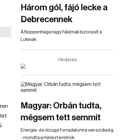
Három gól, fájó lecke a
Debrecennek
A Koppenhága nagy falatnak bizonyult a
Lokinak.
Hirdetés
Magyar: Orbán tudta,
zzen
ést
mégsem tett semmit
ú
Energia- és vízügyi forradalomra van szükség
- mondta a miniszterelnök.