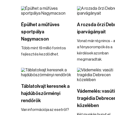
Épülhet a műfüves
A rozsda őrzi Deb
sportpálya
iparvágányait
Nagymacson
Vonat már rég nincs – a
a fénysorompók és a
Több mint 19 millió forintos
kérdések azonban
fejlesztés kezdődhet.
megmaradtak.
Táblatolvajt keresnek a
Vádemelés: vasúti
hajdúböszörményi
tragédia Debrece
rendőrök
közelében
Van információja az esetről?
Két munkás hunyt el.