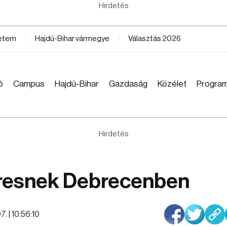
Hirdetés
yetem
Hajdú-Bihar vármegye
Választás 2026
ó
Campus
Hajdú-Bihar
Gazdaság
Közélet
Progra
Hirdetés
eresnek Debrecenben
. | 10:56:10