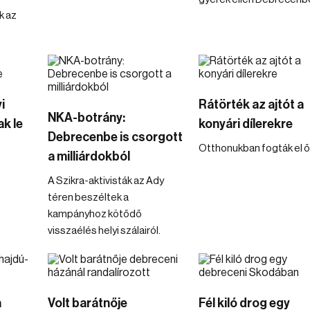
k az
i
Rátörték az ajtót a
NKA-botrány:
k le
konyári dílerekre
Debrecenbe is csorgott
Otthonukban fogták el ő
a milliárdokból
A Szikra-aktivisták az Ady
téren beszéltek a
kampányhoz kötődő
visszaélés helyi szálairól.
a
Volt barátnője
Fél kiló drog egy