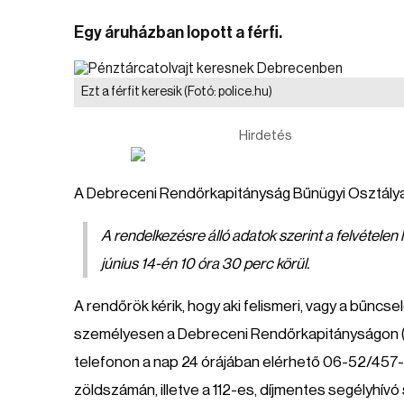
Egy áruházban lopott a férfi.
Ezt a férfit keresik
(Fotó: police.hu)
Hirdetés
A Debreceni Rendőrkapitányság Bűnügyi Osztálya l
A rendelkezésre álló adatok szerint a felvételen
június 14-én 10 óra 30 perc körül.
A rendőrök kérik, hogy aki felismeri, vagy a bűnc
személyesen a Debreceni Rendőrkapitányságon (D
telefonon a nap 24 órájában elérhető 06-52/457
zöldszámán, illetve a 112-es, díjmentes segélyhív