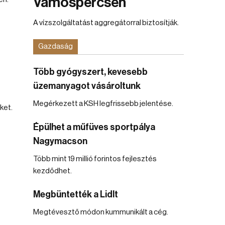
Vámospércsen
A vízszolgáltatást aggregátorral biztosítják.
Gazdaság
Több gyógyszert, kevesebb
üzemanyagot vásároltunk
Megérkezett a KSH legfrissebb jelentése.
ket.
Épülhet a műfüves sportpálya
Nagymacson
Több mint 19 millió forintos fejlesztés
kezdődhet.
Megbüntették a Lidlt
Megtévesztő módon kummunikált a cég.