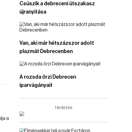
Csúszik a debreceni útszakasz
újranyitása
Van, aki már hétszázszor adott
plazmát Debrecenben
A rozsda őrzi Debrecen
iparvágányait
Hirdetés