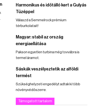
n
Harmonikus és időtálló kert a Gulyás
Tüzéppel
k
.
Válaszd a Semmelrock prémium
térburkolatait!
Magyar: stabil az ország
energiaellátása
Pakson egyetlen turbina még tovvábra is
termel áramot.
Sáskák veszélyeztetik az alföldi
termést
Szükséghelyzeti engedélyt adtak ki több
növényvédőszerre.
Támogatott tartalom