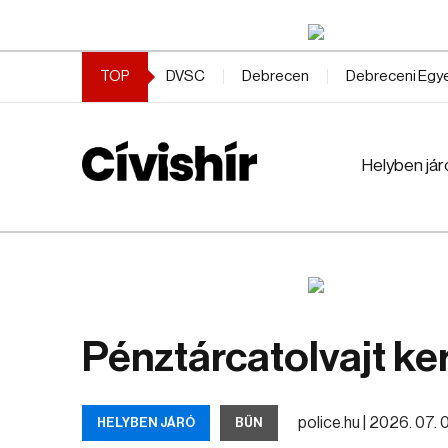
TOP
DVSC
Debrecen
Debreceni Eg
Helyben jár
Pénztárcatolvajt k
police.hu |
2026. 07. 07
HELYBEN JÁRÓ
BŰN