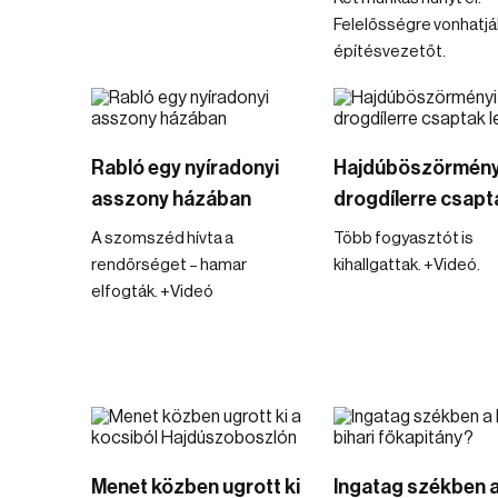
Felelősségre vonhatjá
építésvezetőt.
Rabló egy nyíradonyi
Hajdúböszörmény
asszony házában
drogdílerre csapta
A szomszéd hívta a
Több fogyasztót is
rendőrséget – hamar
kihallgattak. +Videó.
elfogták. +Videó
Menet közben ugrott ki
Ingatag székben 