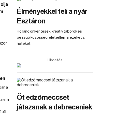
olja
Élményekkel teli a nyár
em
Esztáron
Holland önkéntesek, kreatív táborok és
pezsgő közösségi élet jellemzi ezeket a
heteket.
Hirdetés
ben
ban a
Öt edzőmeccset
, nem
játszanak a debreceniek
től.