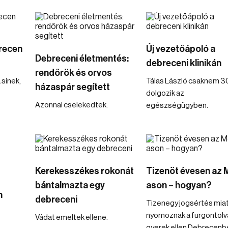
recen
Új vezetőápoló a
Debreceni életmentés:
debreceni klinikán
rendőrök és orvos
 sínek,
Tálas László csaknem 3
házaspár segített
dolgozik az
Azonnal cselekedtek.
egészségügyben.
Kerekesszékes rokonát
Tizenöt évesen az 
bántalmazta egy
ason – hogyan?
n
debreceni
Tizenegy jogsértés mia
nyomoznak a furgontolv
Vádat emeltek ellene.
gyerek ellen Debrecenb