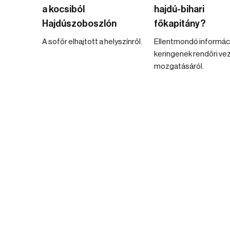
a kocsiból
hajdú-bihari
Hajdúszoboszlón
főkapitány?
A sofőr elhajtott a helyszínről.
Ellentmondó informác
keringenek rendőri ve
mozgatásáról.