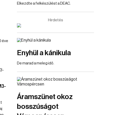
Elkezdte a felkészülést a DEAC.
Hirdetés
0 éve
Enyhül a kánikula
De marad a meleg idő.
M3-
Áramszünet okoz
tt
bosszúságot
aj
en.