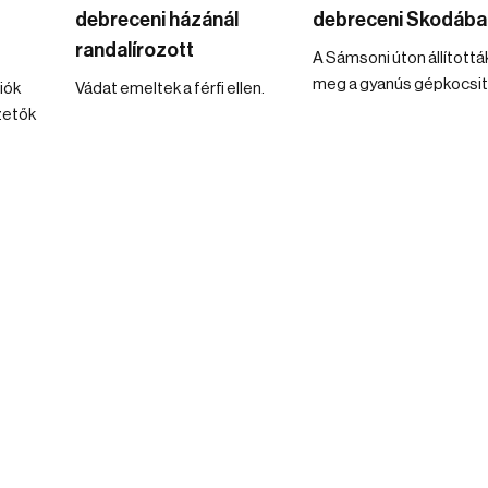
debreceni házánál
debreceni Skodába
randalírozott
A Sámsoni úton állítottá
meg a gyanús gépkocsit
iók
Vádat emeltek a férfi ellen.
zetők