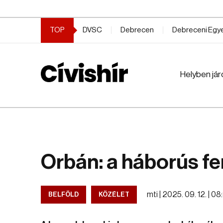
TOP
DVSC
Debrecen
Debreceni Eg
Helyben jár
Orbán: a háborús f
mti |
2025. 09. 12. | 0
BELFÖLD
KÖZÉLET