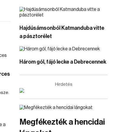
Hajdúsámsonból Katmanduba vitte
a pásztorélet
Három gól, fájó lecke a Debrecennek
rces
Hirdetés
észe.
Megfékezték a hencidai