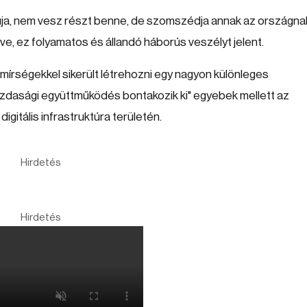
úja, nem vesz részt benne, de szomszédja annak az országna
éve, ez folyamatos és állandó háborús veszélyt jelent.
 Emírségekkel sikerült létrehozni egy nagyon különleges
azdasági együttműködés bontakozik ki" egyebek mellett az
igitális infrastruktúra területén.
Hirdetés
Hirdetés