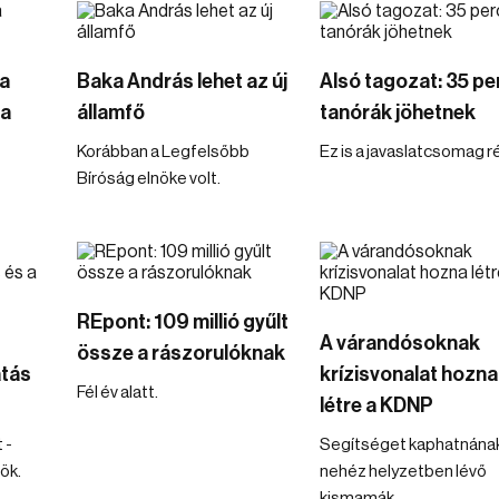
a
Baka András lehet az új
Alsó tagozat: 35 pe
ba
államfő
tanórák jöhetnek
Korábban a Legfelsőbb
Ez is a javaslatcsomag r
Bíróság elnöke volt.
REpont: 109 millió gyűlt
A várandósoknak
össze a rászorulóknak
atás
krízisvonalat hozna
Fél év alatt.
létre a KDNP
 -
Segítséget kaphatnának
ök.
nehéz helyzetben lévő
kismamák.