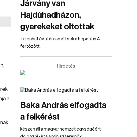
Járvány van
Hajdúhadházon,
gyerekeket oltottak
Tizenhat év után ismét sok a hepatitis A
fertőzött.
n,
Hirdetés
erek
pja a
Baka András elfogadta
a felkérést
nnak
készen áll a magyar nemzet egységéért
dolgozni - írta a miniszterelnök.