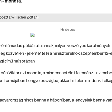
n - mondta.
őosztály/Fischer Zoltán)
Hirdetés
dróntámadás példázata annak, milyen veszélyes körülmények
ég közvetlen - jelentette ki a miniszterelnök szeptember 12-é
ág! című műsorában.
án Viktor azt mondta, a mindennapi élet felemészti az emb
rón formájában Lengyelországba, akkor hirtelen mindenki felka
agyarország nincs benne a háborúban, a lengyelek benne va