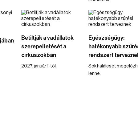
Betiltják a vadállatok
Egészségügy:
ójában
szerepeltetését a
hatékonyabb szűré
cirkuszokban
rendszert tervezne
2027. január 1-től.
Sok haláleset megelőz
lenne.