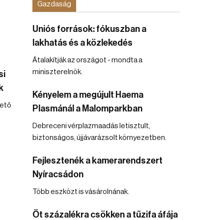
Gazdaság
Uniós források: fókuszban a
lakhatás és a közlekedés
Átalakítják az országot - mondta a
miniszterelnök.
si
k
Kényelem a megújult Haema
hető
Plasmánál a Malomparkban
Debreceni vérplazmaadás letisztult,
biztonságos, újjávarázsolt környezetben.
Fejlesztenék a kamerarendszert
Nyíracsádon
Több eszközt is vásárolnának.
Öt százalékra csökken a tűzifa áfája