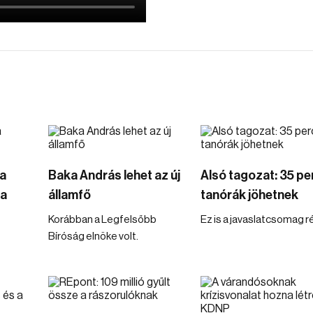
a
Baka András lehet az új
Alsó tagozat: 35 pe
ba
államfő
tanórák jöhetnek
Korábban a Legfelsőbb
Ez is a javaslatcsomag r
Bíróság elnöke volt.