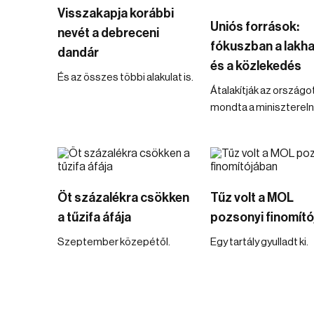
Visszakapja korábbi
Uniós források:
nevét a debreceni
fókuszban a lakh
dandár
és a közlekedés
És az összes többi alakulat is.
Átalakítják az országot
mondta a minisztereln
Öt százalékra csökken
Tűz volt a MOL
a tűzifa áfája
pozsonyi finomít
Szeptember közepétől.
Egy tartály gyulladt ki.