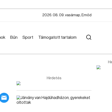
2026. 08. 09. vasárnap, Emőd
mok
Bűn
Sport
Támogatott tartalom
Hi
Hirdetés