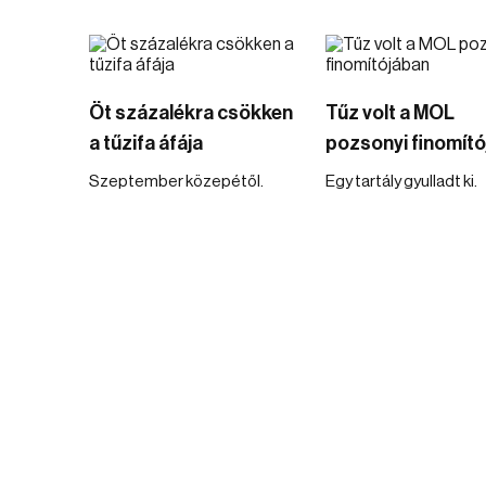
Öt százalékra csökken
Tűz volt a MOL
a tűzifa áfája
pozsonyi finomít
Szeptember közepétől.
Egy tartály gyulladt ki.