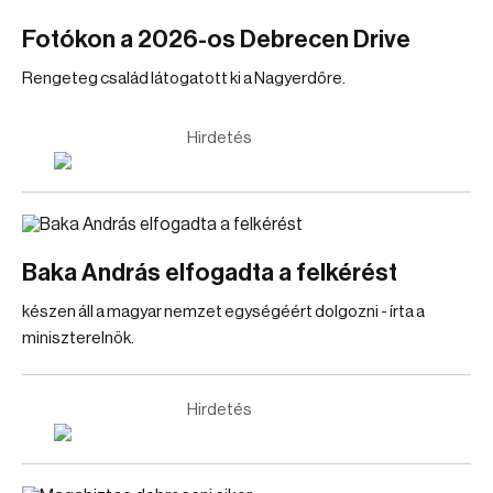
Fotókon a 2026-os Debrecen Drive
Rengeteg család látogatott ki a Nagyerdőre.
Hirdetés
Baka András elfogadta a felkérést
készen áll a magyar nemzet egységéért dolgozni - írta a
miniszterelnök.
Hirdetés