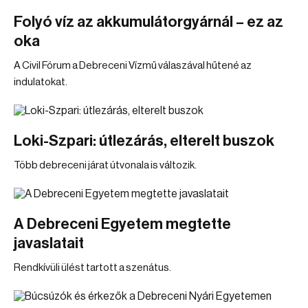
Folyó víz az akkumulátorgyárnál – ez az
oka
A Civil Fórum a Debreceni Vízmű válaszával hűtené az
indulatokat.
Loki-Szpari: útlezárás, elterelt buszok
Több debreceni járat útvonala is változik.
A Debreceni Egyetem megtette
javaslatait
Rendkívüli ülést tartott a szenátus.