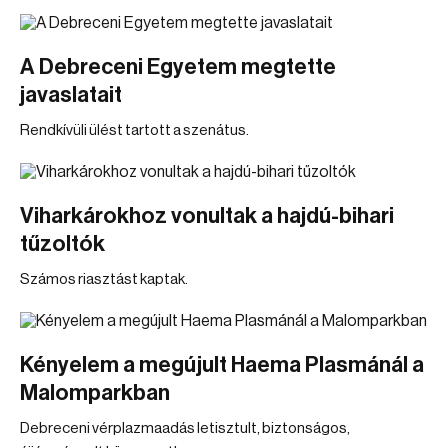
A Debreceni Egyetem megtette
javaslatait
Rendkívüli ülést tartott a szenátus.
Viharkárokhoz vonultak a hajdú-bihari
tűzoltók
Számos riasztást kaptak.
Kényelem a megújult Haema Plasmánál a
Malomparkban
Debreceni vérplazmaadás letisztult, biztonságos,