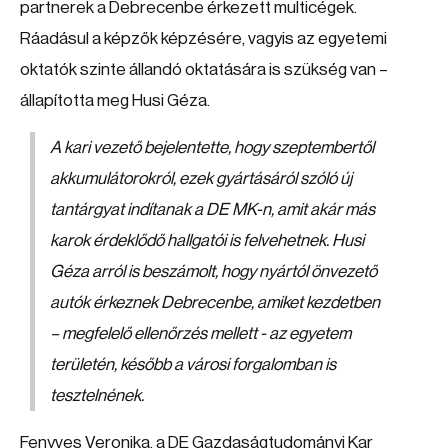
partnerek a Debrecenbe érkezett multicégek.
Ráadásul a képzők képzésére, vagyis az egyetemi
oktatók szinte állandó oktatására is szükség van –
állapította meg Husi Géza.
A kari vezető bejelentette, hogy szeptembertől
akkumulátorokról, ezek gyártásáról szóló új
tantárgyat indítanak a DE MK-n, amit akár más
karok érdeklődő hallgatói is felvehetnek. Husi
Géza arról is beszámolt, hogy nyártól önvezető
autók érkeznek Debrecenbe, amiket kezdetben
– megfelelő ellenőrzés mellett - az egyetem
területén, később a városi forgalomban is
tesztelnének.
Fenyves Veronika, a DE Gazdaságtudományi Kar