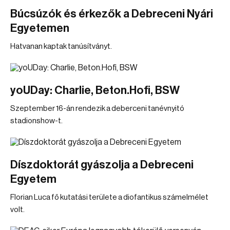
Búcsúzók és érkezők a Debreceni Nyári
Egyetemen
Hatvanan kaptak tanúsítványt.
yoUDay: Charlie, Beton.Hofi, BSW
Szeptember 16-án rendezik a deberceni tanévnyitó
stadionshow-t.
Díszdoktorát gyászolja a Debreceni
Egyetem
Florian Luca fő kutatási területe a diofantikus számelmélet
volt.