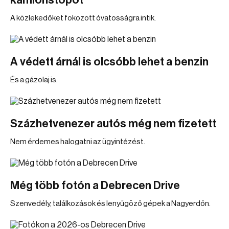
kamionstopot
A közlekedőket fokozott óvatosságra intik.
A védett árnál is olcsóbb lehet a benzin
És a gázolaj is.
Százhetvenezer autós még nem fizetett
Nem érdemes halogatni az ügyintézést.
Még több fotón a Debrecen Drive
Szenvedély, találkozások és lenyűgöző gépek a Nagyerdőn.