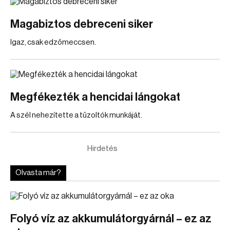
Magabiztos debreceni siker
Igaz, csak edzőmeccsen.
Megfékezték a hencidai lángokat
A szél nehezítette a tűzoltók munkáját.
Hirdetés
Olvasta már?
Folyó víz az akkumulátorgyárnál – ez az