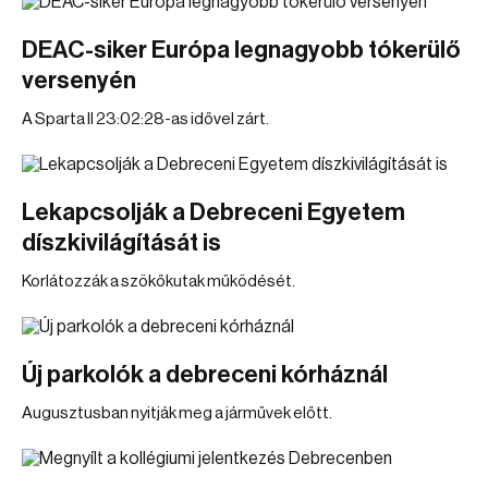
DEAC-siker Európa legnagyobb tókerülő
versenyén
A Sparta II 23:02:28-as idővel zárt.
Lekapcsolják a Debreceni Egyetem
díszkivilágítását is
Korlátozzák a szökőkutak működését.
Új parkolók a debreceni kórháznál
Augusztusban nyitják meg a járművek előtt.