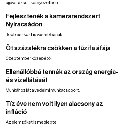
újjávarázsolt környezetben.
Fejlesztenék a kamerarendszert
Nyíracsádon
Több eszközt is vásárolnának.
Öt százalékra csökken a tűzifa áfája
Szeptember közepétől.
Ellenállóbbá tennék az ország energia-
és vízellátását
Munkához lát a védelmi munkacsoport.
Tíz éve nem volt ilyen alacsony az
infláció
Az elemzőket is meglepte.