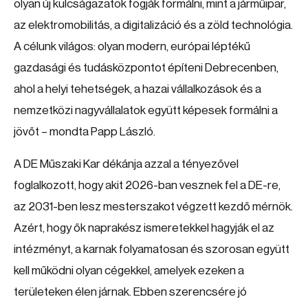
olyan új kulcságazatok fogják formálni, mint a járműipar,
az elektromobilitás, a digitalizáció és a zöld technológia.
A célunk világos: olyan modern, európai léptékű
gazdasági és tudásközpontot építeni Debrecenben,
ahol a helyi tehetségek, a hazai vállalkozások és a
nemzetközi nagyvállalatok együtt képesek formálni a
jövőt – mondta Papp László.
A DE Műszaki Kar dékánja azzal a tényezővel
foglalkozott, hogy akit 2026-ban vesznek fel a DE-re,
az 2031-ben lesz mesterszakot végzett kezdő mérnök.
Azért, hogy ők naprakész ismeretekkel hagyják el az
intézményt, a karnak folyamatosan és szorosan együtt
kell működni olyan cégekkel, amelyek ezeken a
területeken élen járnak. Ebben szerencsére jó