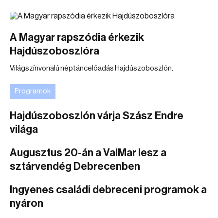
A Magyar rapszódia érkezik
Hajdúszoboszlóra
Világszínvonalú néptáncelőadás Hajdúszoboszlón.
Programok
Hajdúszoboszlón várja Szász Endre
világa
Augusztus 20-án a ValMar lesz a
sztárvendég Debrecenben
Ingyenes családi debreceni programok a
nyáron