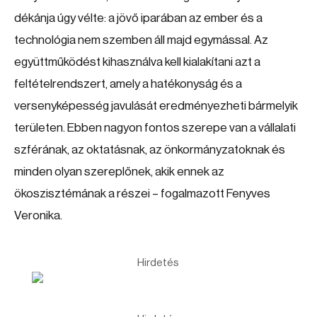
dékánja úgy vélte: a jövő iparában az ember és a
technológia nem szemben áll majd egymással. Az
együttműködést kihasználva kell kialakítani azt a
feltételrendszert, amely a hatékonyság és a
versenyképesség javulását eredményezheti bármelyik
területen. Ebben nagyon fontos szerepe van a vállalati
szférának, az oktatásnak, az önkormányzatoknak és
minden olyan szereplőnek, akik ennek az
ökoszisztémának a részei – fogalmazott Fenyves
Veronika.
Hirdetés