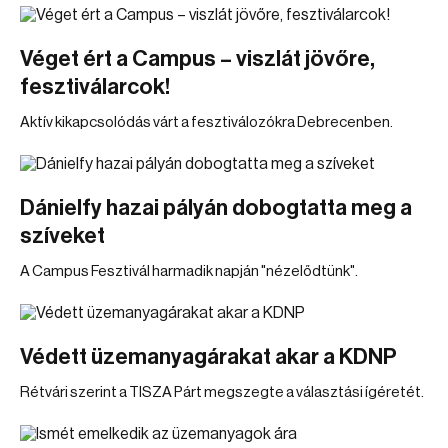
Véget ért a Campus – viszlát jövőre,
fesztiválarcok!
Aktív kikapcsolódás várt a fesztiválozókra Debrecenben.
Dánielfy hazai pályán dobogtatta meg a
szíveket
A Campus Fesztivál harmadik napján "nézelődtünk".
Védett üzemanyagárakat akar a KDNP
Rétvári szerint a TISZA Párt megszegte a választási ígéretét.