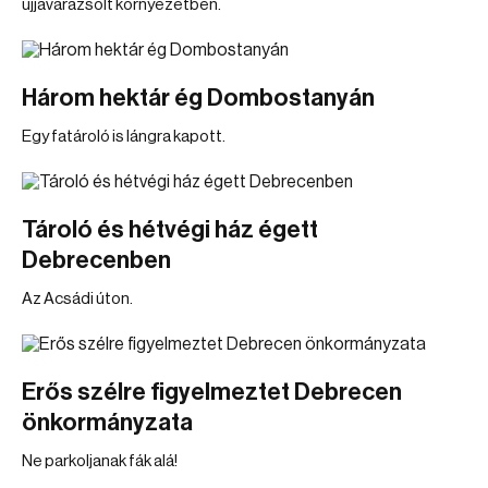
újjávarázsolt környezetben.
Három hektár ég Dombostanyán
Egy fatároló is lángra kapott.
Tároló és hétvégi ház égett
Debrecenben
Az Acsádi úton.
Erős szélre figyelmeztet Debrecen
önkormányzata
Ne parkoljanak fák alá!