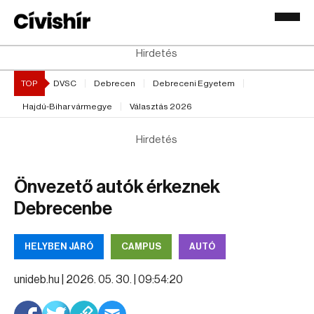
Hirdetés
TOP
DVSC
Debrecen
Debreceni Egyetem
Hajdú-Bihar vármegye
Választás 2026
Hirdetés
Önvezető autók érkeznek
Debrecenbe
HELYBEN JÁRÓ
CAMPUS
AUTÓ
unideb.hu |
2026. 05. 30. | 09:54:20