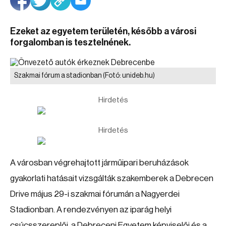
Ezeket az egyetem területén, később a városi
forgalomban is tesztelnének.
Szakmai fórum a stadionban
(Fotó: unideb.hu)
Hirdetés
Hirdetés
A városban végrehajtott járműipari beruházások
gyakorlati hatásait vizsgálták szakemberek a Debrecen
Drive május 29-i szakmai fórumán a Nagyerdei
Stadionban. A rendezvényen az iparág helyi
csúcsszereplői, a Debreceni Egyetem képviselői és a