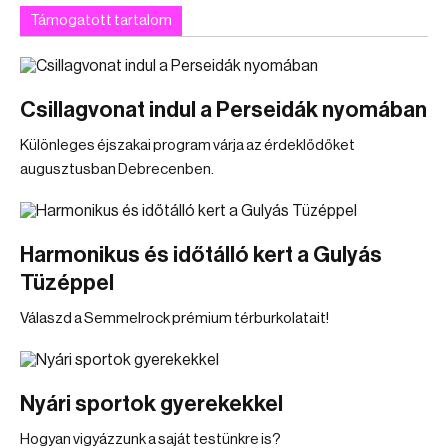
Támogatott tartalom
Csillagvonat indul a Perseidák nyomában
Különleges éjszakai program várja az érdeklődőket
augusztusban Debrecenben.
Harmonikus és időtálló kert a Gulyás
Tüzéppel
Válaszd a Semmelrock prémium térburkolatait!
Nyári sportok gyerekekkel
Hogyan vigyázzunk a saját testünkre is?