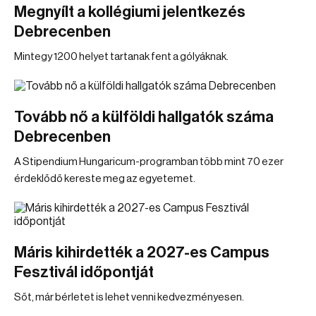
Megnyílt a kollégiumi jelentkezés
Debrecenben
Mintegy 1200 helyet tartanak fent a gólyáknak.
Tovább nő a külföldi hallgatók száma
Debrecenben
A Stipendium Hungaricum-programban több mint 70 ezer
érdeklődő kereste meg az egyetemet.
Máris kihirdették a 2027-es Campus
Fesztivál időpontját
Sőt, már bérletet is lehet venni kedvezményesen.