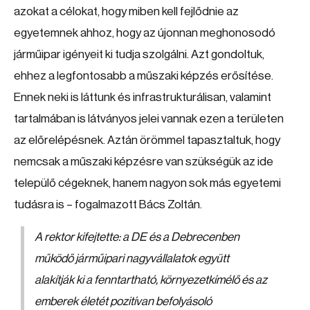
azokat a célokat, hogy miben kell fejlődnie az
egyetemnek ahhoz, hogy az újonnan meghonosodó
járműipar igényeit ki tudja szolgálni. Azt gondoltuk,
ehhez a legfontosabb a műszaki képzés erősítése.
Ennek neki is láttunk és infrastrukturálisan, valamint
tartalmában is látványos jelei vannak ezen a területen
az előrelépésnek. Aztán örömmel tapasztaltuk, hogy
nemcsak a műszaki képzésre van szükségük az ide
települő cégeknek, hanem nagyon sok más egyetemi
tudásra is – fogalmazott Bács Zoltán.
A rektor kifejtette: a DE és a Debrecenben
működő járműipari nagyvállalatok együtt
alakítják ki a fenntartható, környezetkímélő és az
emberek életét pozitívan befolyásoló