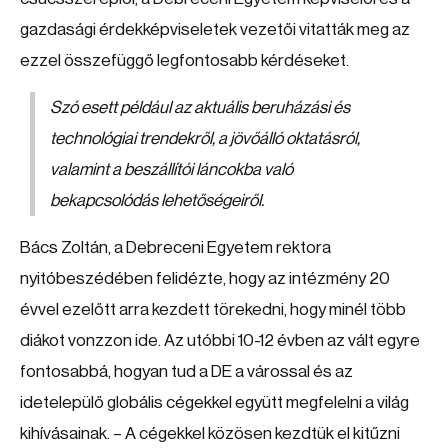
gazdasági érdekképviseletek vezetői vitatták meg az
ezzel összefüggő legfontosabb kérdéseket.
Szó esett például az aktuális beruházási és
technológiai trendekről, a jövőálló oktatásról,
valamint a beszállítói láncokba való
bekapcsolódás lehetőségeiről.
Bács Zoltán, a Debreceni Egyetem rektora
nyitóbeszédében felidézte, hogy az intézmény 20
évvel ezelőtt arra kezdett törekedni, hogy minél több
diákot vonzzon ide. Az utóbbi 10-12 évben az vált egyre
fontosabbá, hogyan tud a DE a várossal és az
idetelepülő globális cégekkel együtt megfelelni a világ
kihívásainak. – A cégekkel közösen kezdtük el kitűzni