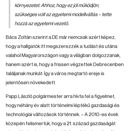
környezetet. Ahhoz, hogy ez jól működjön,
szükséges volt az egyetemi modellváltás – tette
hozzá az egyetemi vezető.
Bács Zoltán szerint a DE már nemcsak azért képez,
hogy a hallgatók itt megszerezzék a tudást és utána
valahol Magyarországon vagy a világban dolgozzanak,
hanem azért is, hogy a frissen végzettek Debrecenben
találjanak munkát. Így a város megtartó ereje is
jelentősen növekedett.
Papp László polgármester arra hívta fel a figyelmet,
hogy néhány év alatt történelmi léptékű gazdasági és
technológiai változások történnek. – A 2010-es évek
közepén felismertük, hogy a 21. század gazdaságát