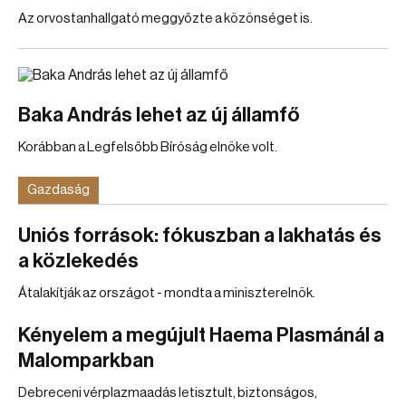
Az orvostanhallgató meggyőzte a közönséget is.
Baka András lehet az új államfő
Korábban a Legfelsőbb Bíróság elnöke volt.
Gazdaság
Uniós források: fókuszban a lakhatás és
a közlekedés
Átalakítják az országot - mondta a miniszterelnök.
Kényelem a megújult Haema Plasmánál a
Malomparkban
Debreceni vérplazmaadás letisztult, biztonságos,