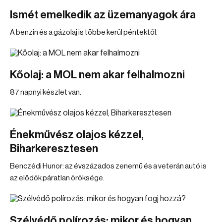
Ismét emelkedik az üzemanyagok ára
A benzin és a gázolaj is többe kerül péntektől.
Kőolaj: a MOL nem akar felhalmozni
87 napnyi készlet van.
Énekművész olajos kézzel,
Biharkeresztesen
Benczédi Hunor: az évszázados zenemű és a veterán autó is
az elődök páratlan öröksége.
Szélvédő polírozás: mikor és hogyan