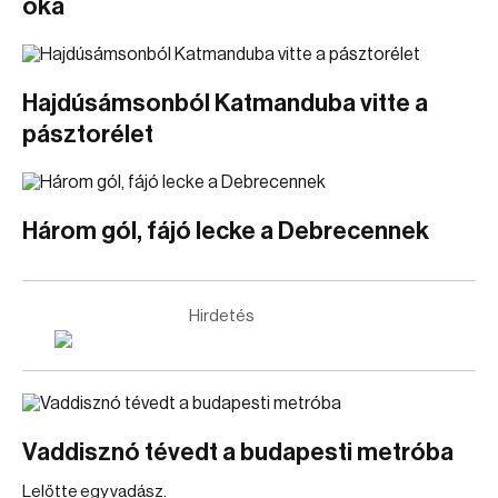
oka
Hajdúsámsonból Katmanduba vitte a
pásztorélet
Három gól, fájó lecke a Debrecennek
Hirdetés
Vaddisznó tévedt a budapesti metróba
Lelőtte egy vadász.