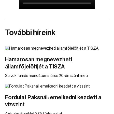
További híreink
Hamarosan megnevezheti
államfőjelöltjét a TISZA
Sulyok Tamás mandátuma július 20-án szűnt meg.
Fordulat Paksnál: emelkedni kezdett a
vízszint
A vízhőmérséklet 27,9 Celsius-fok.