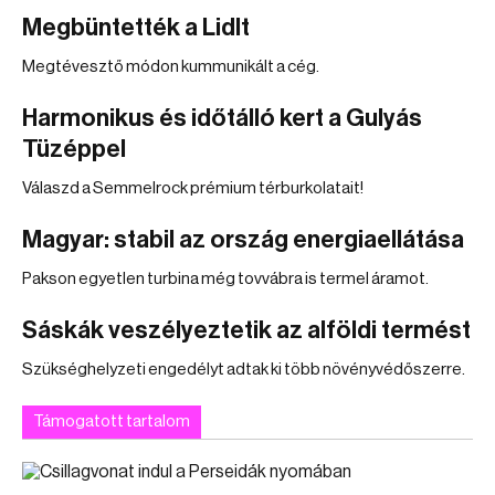
Megbüntették a Lidlt
Megtévesztő módon kummunikált a cég.
Harmonikus és időtálló kert a Gulyás
Tüzéppel
Válaszd a Semmelrock prémium térburkolatait!
Magyar: stabil az ország energiaellátása
Pakson egyetlen turbina még tovvábra is termel áramot.
Sáskák veszélyeztetik az alföldi termést
Szükséghelyzeti engedélyt adtak ki több növényvédőszerre.
Támogatott tartalom