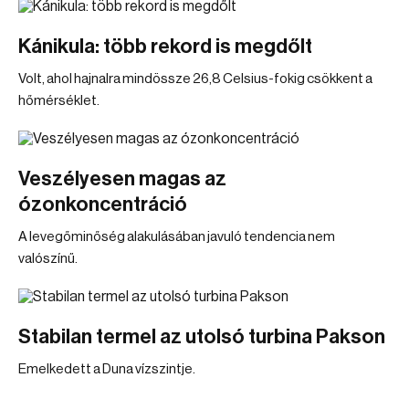
Kánikula: több rekord is megdőlt
Volt, ahol hajnalra mindössze 26,8 Celsius-fokig csökkent a
hőmérséklet.
Veszélyesen magas az
ózonkoncentráció
A levegőminőség alakulásában javuló tendencia nem
valószínű.
Stabilan termel az utolsó turbina Pakson
Emelkedett a Duna vízszintje.