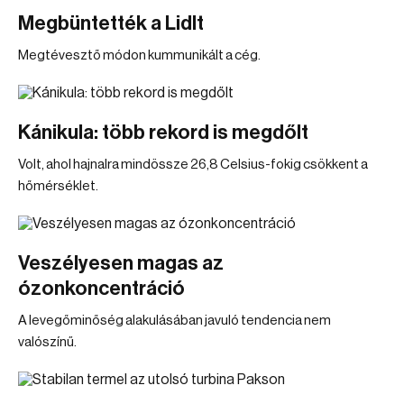
Megbüntették a Lidlt
Megtévesztő módon kummunikált a cég.
Kánikula: több rekord is megdőlt
Volt, ahol hajnalra mindössze 26,8 Celsius-fokig csökkent a
hőmérséklet.
Veszélyesen magas az
ózonkoncentráció
A levegőminőség alakulásában javuló tendencia nem
valószínű.