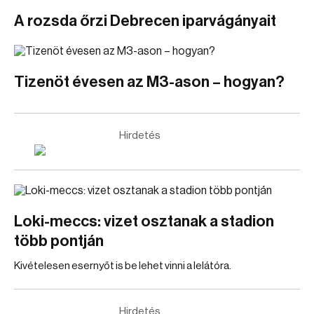
A rozsda őrzi Debrecen iparvágányait
Tizenöt évesen az M3-ason – hogyan?
Hirdetés
Loki-meccs: vizet osztanak a stadion
több pontján
Kivételesen esernyőt is be lehet vinni a lelátóra.
Hirdetés