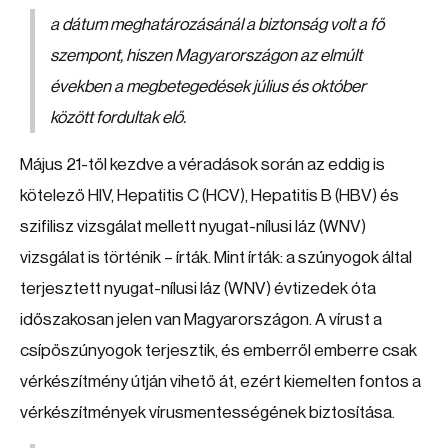
a dátum meghatározásánál a biztonság volt a fő
szempont, hiszen Magyarországon az elmúlt
években a megbetegedések július és október
között fordultak elő.
Május 21-től kezdve a véradások során az eddig is
kötelező HIV, Hepatitis C (HCV), Hepatitis B (HBV) és
szifilisz vizsgálat mellett nyugat-nílusi láz (WNV)
vizsgálat is történik – írták. Mint írták: a szúnyogok által
terjesztett nyugat-nílusi láz (WNV) évtizedek óta
időszakosan jelen van Magyarországon. A vírust a
csípőszúnyogok terjesztik, és emberről emberre csak
vérkészítmény útján vihető át, ezért kiemelten fontos a
vérkészítmények vírusmentességének biztosítása.