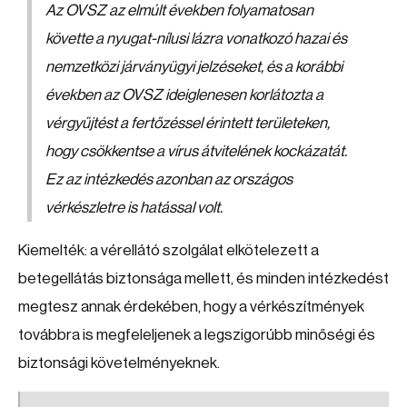
Az OVSZ az elmúlt években folyamatosan
követte a nyugat-nílusi lázra vonatkozó hazai és
nemzetközi járványügyi jelzéseket, és a korábbi
években az OVSZ ideiglenesen korlátozta a
vérgyűjtést a fertőzéssel érintett területeken,
hogy csökkentse a vírus átvitelének kockázatát.
Ez az intézkedés azonban az országos
vérkészletre is hatással volt.
Kiemelték: a vérellátó szolgálat elkötelezett a
betegellátás biztonsága mellett, és minden intézkedést
megtesz annak érdekében, hogy a vérkészítmények
továbbra is megfeleljenek a legszigorúbb minőségi és
biztonsági követelményeknek.