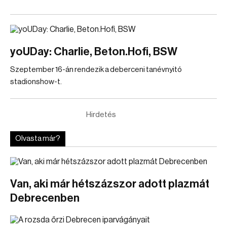
yoUDay: Charlie, Beton.Hofi, BSW
Szeptember 16-án rendezik a deberceni tanévnyitó
stadionshow-t.
Hirdetés
Olvasta már?
Van, aki már hétszázszor adott plazmát
Debrecenben