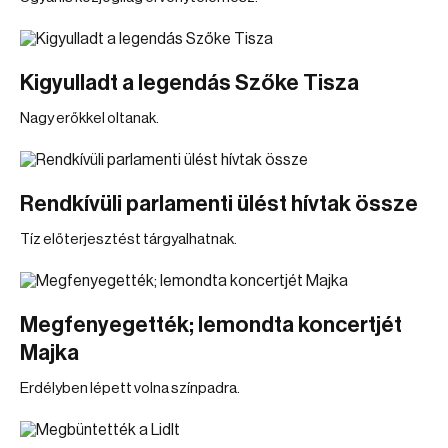
Kigyulladt a legendás Szőke Tisza
Nagy erőkkel oltanak.
Rendkívüli parlamenti ülést hívtak össze
Tíz előterjesztést tárgyalhatnak.
Megfenyegették; lemondta koncertjét
Majka
Erdélyben lépett volna színpadra.