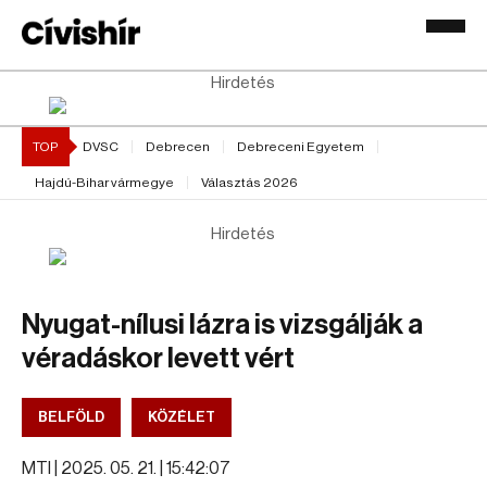
Hirdetés
TOP
DVSC
Debrecen
Debreceni Egyetem
Hajdú-Bihar vármegye
Választás 2026
Hirdetés
Nyugat-nílusi lázra is vizsgálják a
véradáskor levett vért
BELFÖLD
KÖZÉLET
MTI |
2025. 05. 21. | 15:42:07