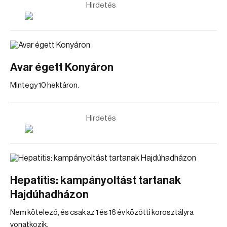
Hirdetés
Avar égett Konyáron
Mintegy 10 hektáron.
Hirdetés
Hepatitis: kampányoltást tartanak
Hajdúhadházon
Nem kötelező, és csak az 1 és 16 év közötti korosztályra
vonatkozik.