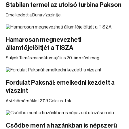
Stabilan termel az utolsó turbina Pakson
Emelkedett a Duna vízszintje.
Hamarosan megnevezheti
államfőjelöltjét a TISZA
Sulyok Tamás mandátuma július 20-án szűnt meg.
Fordulat Paksnál: emelkedni kezdett a
vízszint
A vízhőmérséklet 27,9 Celsius-fok.
Csődbe ment a hazánkban is népszerű