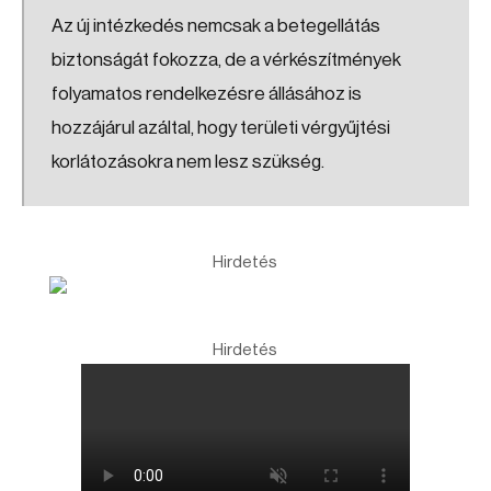
Az új intézkedés nemcsak a betegellátás
biztonságát fokozza, de a vérkészítmények
folyamatos rendelkezésre állásához is
hozzájárul azáltal, hogy területi vérgyűjtési
korlátozásokra nem lesz szükség.
Hirdetés
Hirdetés