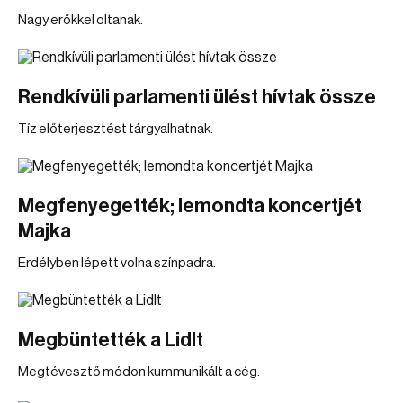
Nagy erőkkel oltanak.
Rendkívüli parlamenti ülést hívtak össze
Tíz előterjesztést tárgyalhatnak.
Megfenyegették; lemondta koncertjét
Majka
Erdélyben lépett volna színpadra.
Megbüntették a Lidlt
Megtévesztő módon kummunikált a cég.