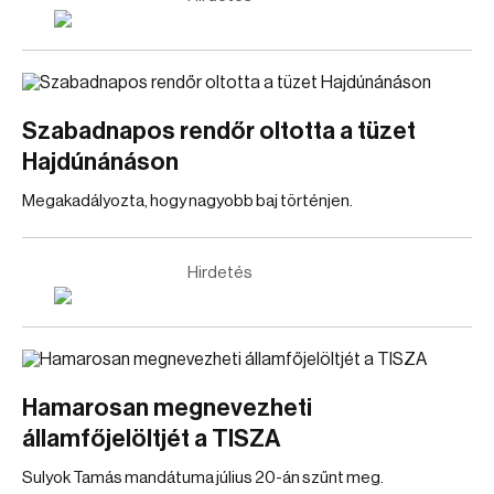
Szabadnapos rendőr oltotta a tüzet
Hajdúnánáson
Megakadályozta, hogy nagyobb baj történjen.
Hirdetés
Hamarosan megnevezheti
államfőjelöltjét a TISZA
Sulyok Tamás mandátuma július 20-án szűnt meg.