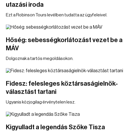
utazási iroda
Ezt a Robinson Tours levélben tudatta az ügyfeleivel.
Hőség: sebességkorlátozást vezet be a
MÁV
Dolgoznak a tartós megoldásokon.
Fidesz: felesleges köztársaságielnök-
választást tartani
Ugyanis közjogilag érvénytelen lesz.
Kigyulladt a legendás Szőke Tisza