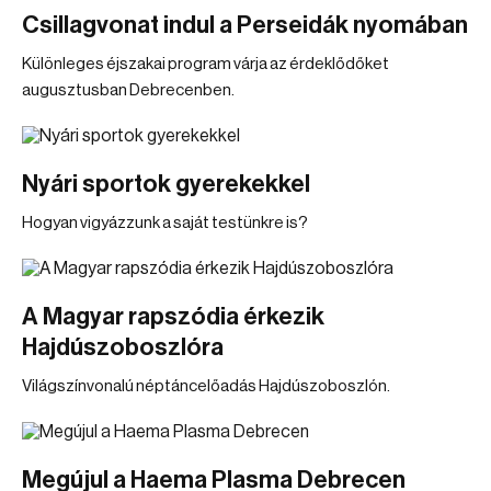
Csillagvonat indul a Perseidák nyomában
Különleges éjszakai program várja az érdeklődőket
augusztusban Debrecenben.
Nyári sportok gyerekekkel
Hogyan vigyázzunk a saját testünkre is?
A Magyar rapszódia érkezik
Hajdúszoboszlóra
Világszínvonalú néptáncelőadás Hajdúszoboszlón.
Megújul a Haema Plasma Debrecen