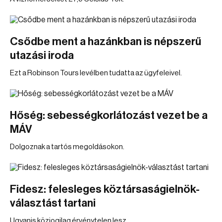
Csődbe ment a hazánkban is népszerű
utazási iroda
Ezt a Robinson Tours levélben tudatta az ügyfeleivel.
Hőség: sebességkorlátozást vezet be a
MÁV
Dolgoznak a tartós megoldásokon.
Fidesz: felesleges köztársaságielnök-
választást tartani
Ugyanis közjogilag érvénytelen lesz.