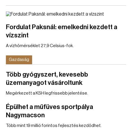
Fordulat Paksnál: emelkedni kezdett a
vízszint
A vízhőmérséklet 27,9 Celsius-fok.
Gazdaság
Több gyógyszert, kevesebb
üzemanyagot vásároltunk
Megérkezett a KSH legfrissebb jelentése.
Épülhet a műfüves sportpálya
Nagymacson
Több mint 19 millió forintos fejlesztés kezdődhet.