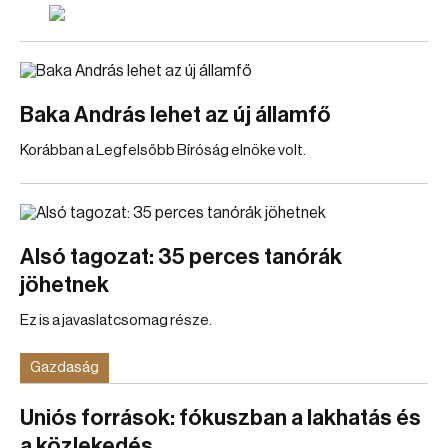
Baka András lehet az új államfő
Korábban a Legfelsőbb Bíróság elnöke volt.
Alsó tagozat: 35 perces tanórák
jöhetnek
Ez is a javaslatcsomag része.
Gazdaság
Uniós források: fókuszban a lakhatás és
a közlekedés