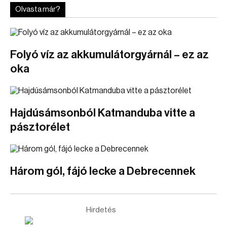
Olvasta már?
Folyó víz az akkumulátorgyárnál – ez az
oka
Hajdúsámsonból Katmanduba vitte a
pásztorélet
Három gól, fájó lecke a Debrecennek
Hirdetés