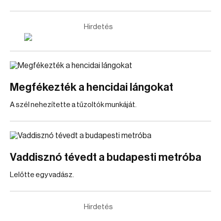
Hirdetés
Megfékezték a hencidai lángokat
A szél nehezítette a tűzoltók munkáját.
Vaddisznó tévedt a budapesti metróba
Lelőtte egy vadász.
Hirdetés