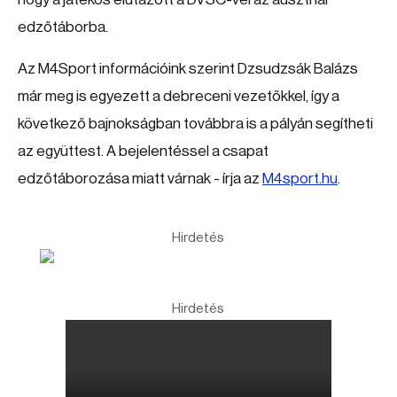
edzőtáborba.
Az M4Sport információink szerint Dzsudzsák Balázs
már meg is egyezett a debreceni vezetőkkel, így a
következő bajnokságban továbbra is a pályán segítheti
az együttest. A bejelentéssel a csapat
edzőtáborozása miatt várnak - írja az
M4sport.hu
.
Hirdetés
Hirdetés