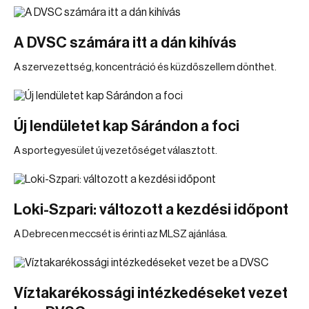
A DVSC számára itt a dán kihívás
A szervezettség, koncentráció és küzdőszellem dönthet.
Új lendületet kap Sárándon a foci
A sportegyesület új vezetőséget választott.
Loki-Szpari: változott a kezdési időpont
A Debrecen meccsét is érinti az MLSZ ajánlása.
Víztakarékossági intézkedéseket vezet