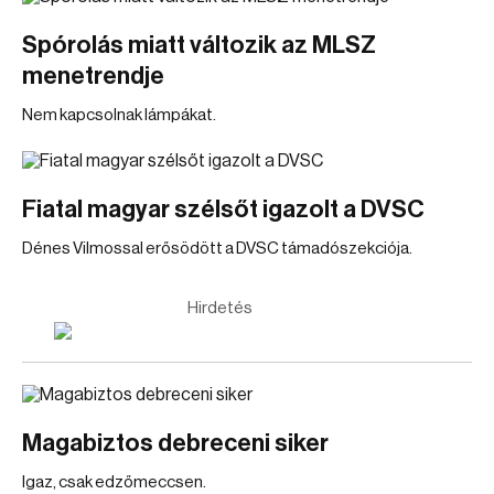
Spórolás miatt változik az MLSZ
menetrendje
Nem kapcsolnak lámpákat.
Fiatal magyar szélsőt igazolt a DVSC
Dénes Vilmossal erősödött a DVSC támadószekciója.
Hirdetés
Magabiztos debreceni siker
Igaz, csak edzőmeccsen.