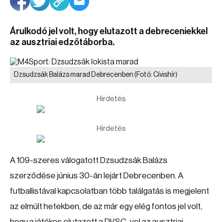
Árulkodó jel volt, hogy elutazott a debreceniekkel
az ausztriai edzőtáborba.
Dzsudzsák Balázs marad Debrecenben
(Fotó: Cívishír)
Hirdetés
Hirdetés
A 109-szeres válogatott Dzsudzsák Balázs
szerződése június 30-án lejárt Debrecenben. A
futballistával kapcsolatban több találgatás is megjelent
az elmúlt hetekben, de az már egy elég fontos jel volt,
hogy a játékos elutazott a DVSC-vel az ausztriai