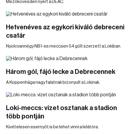
Mezőkövesden nyert a DEAC.
Hetvenéves az egykori kiváló debreceni
csatár
Nyolcvannégy NB I-es meccsen 54 gólt szerzett a Lokiban.
Három gól, fájó lecke a Debrecennek
A Koppenhága nagy falatnak bizonyult a Lokinak.
Loki-meccs: vizet osztanak a stadion
több pontján
Kivételesen esernyőt is be lehet vinni a lelátóra.