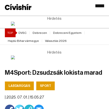
Hirdetés
TOP
DVSC
Debrecen
Debreceni Egyetem
Hajdú-Bihar vármegye
Választás 2026
Hirdetés
M4Sport: Dzsudzsák lokista marad
LABDARÚGÁS
SPORT
|
2025. 07. 01. | 15:05:27