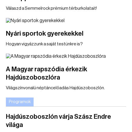
Válaszd a Semmelrock prémium térburkolatait!
Nyári sportok gyerekekkel
Hogyan vigyázzunk a saját testünkre is?
A Magyar rapszódia érkezik
Hajdúszoboszlóra
Világszínvonalú néptáncelőadás Hajdúszoboszlón.
Programok
Hajdúszoboszlón várja Szász Endre
világa