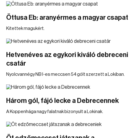
Öttusa Eb: aranyérmes a magyar csapat
Kitettek magukért.
Hetvenéves az egykori kiváló debreceni
csatár
Nyolcvannégy NB I-es meccsen 54 gólt szerzett a Lokiban.
Három gól, fájó lecke a Debrecennek
A Koppenhága nagy falatnak bizonyult a Lokinak.