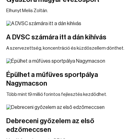
Elhunyt Melis Zoltán.
A DVSC számára itt a dán kihívás
A szervezettség, koncentráció és küzdőszellem dönthet.
Épülhet a műfüves sportpálya
Nagymacson
Több mint 19 millió forintos fejlesztés kezdődhet.
Debreceni győzelem az első
edzőmeccsen