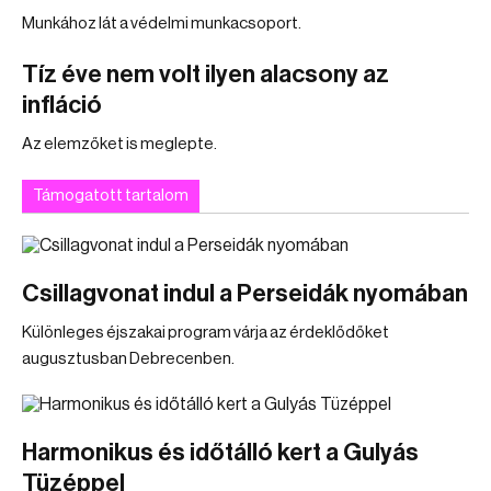
Munkához lát a védelmi munkacsoport.
Tíz éve nem volt ilyen alacsony az
infláció
Az elemzőket is meglepte.
Támogatott tartalom
Csillagvonat indul a Perseidák nyomában
Különleges éjszakai program várja az érdeklődőket
augusztusban Debrecenben.
Harmonikus és időtálló kert a Gulyás
Tüzéppel