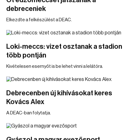
Öt edzőmeccset játszanak a
debreceniek
Elkezdte a felkészülést a DEAC.
Loki-meccs: vizet osztanak a stadion
több pontján
Kivételesen esernyőt is be lehet vinni a lelátóra.
Debrecenben új kihívásokat keres
Kovács Alex
A DEAC-ban folytatja.
Gyászol a magyar evezősport