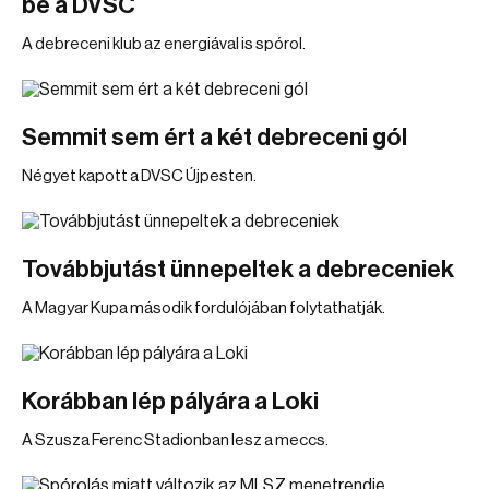
be a DVSC
A debreceni klub az energiával is spórol.
Semmit sem ért a két debreceni gól
Négyet kapott a DVSC Újpesten.
Továbbjutást ünnepeltek a debreceniek
A Magyar Kupa második fordulójában folytathatják.
Korábban lép pályára a Loki
A Szusza Ferenc Stadionban lesz a meccs.