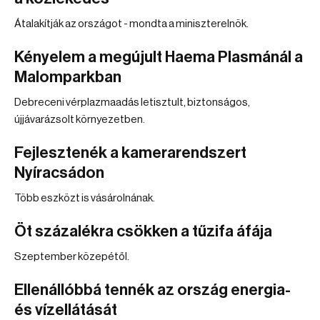
Átalakítják az országot - mondta a miniszterelnök.
Kényelem a megújult Haema Plasmánál a
Malomparkban
Debreceni vérplazmaadás letisztult, biztonságos,
újjávarázsolt környezetben.
Fejlesztenék a kamerarendszert
Nyíracsádon
Több eszközt is vásárolnának.
Öt százalékra csökken a tűzifa áfája
Szeptember közepétől.
Ellenállóbbá tennék az ország energia-
és vízellátását