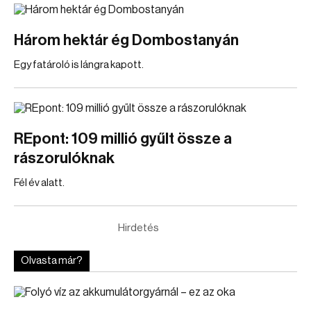
Három hektár ég Dombostanyán
Egy fatároló is lángra kapott.
REpont: 109 millió gyűlt össze a
rászorulóknak
Fél év alatt.
Hirdetés
Olvasta már?