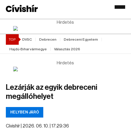
Hirdetés
TOP
DVSC
Debrecen
Debreceni Egyetem
Hajdú-Bihar vármegye
Választás 2026
Hirdetés
Lezárják az egyik debreceni
megállóhelyet
HELYBEN JÁRÓ
Cívishír |
2026. 06. 10. | 17:29:36