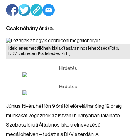
Csak néhány órára.
Ideiglenes megállóhely kialakítására nincs lehetőség
(Fotó:
DKV Debreceni Közlekedési Zrt. )
Hirdetés
Hirdetés
Június 15-én, hétfőn 9 órától előreláthatólag 12 óráig
munkákat végeznek az István út irányában található
Szoboszlói úti Általános Iskola elnevezésű
megállóhelyen – tudatta a DKV szerdán. A