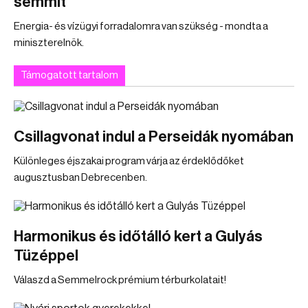
semmit
Energia- és vízügyi forradalomra van szükség - mondta a
miniszterelnök.
Támogatott tartalom
Csillagvonat indul a Perseidák nyomában
Különleges éjszakai program várja az érdeklődőket
augusztusban Debrecenben.
Harmonikus és időtálló kert a Gulyás
Tüzéppel
Válaszd a Semmelrock prémium térburkolatait!