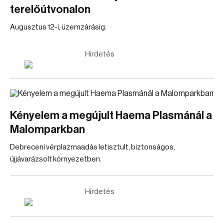
terelőútvonalon
Augusztus 12-i, üzemzárásig.
Hirdetés
Kényelem a megújult Haema Plasmánál a
Malomparkban
Debreceni vérplazmaadás letisztult, biztonságos,
újjávarázsolt környezetben.
Hirdetés