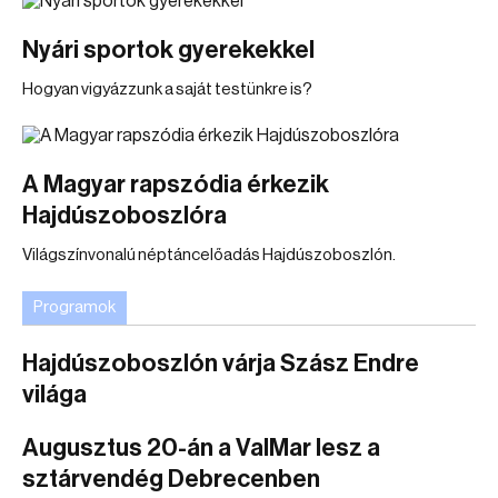
Nyári sportok gyerekekkel
Hogyan vigyázzunk a saját testünkre is?
A Magyar rapszódia érkezik
Hajdúszoboszlóra
Világszínvonalú néptáncelőadás Hajdúszoboszlón.
Programok
Hajdúszoboszlón várja Szász Endre
világa
Augusztus 20-án a ValMar lesz a
sztárvendég Debrecenben