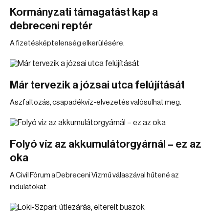
Kormányzati támagatást kap a
debreceni reptér
A fizetésképtelenség elkerülésére.
Már tervezik a józsai utca felújítását
Aszfaltozás, csapadékvíz-elvezetés valósulhat meg.
Folyó víz az akkumulátorgyárnál – ez az
oka
A Civil Fórum a Debreceni Vízmű válaszával hűtené az
indulatokat.