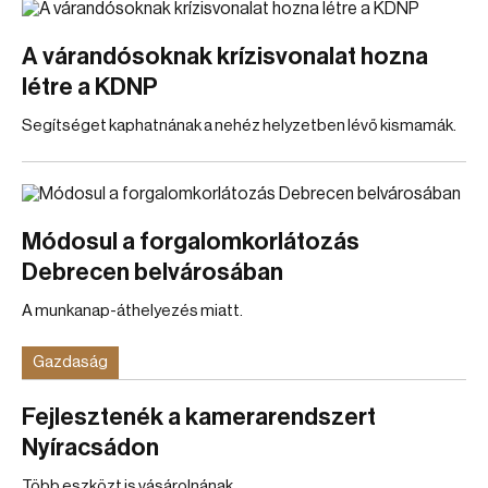
A várandósoknak krízisvonalat hozna
létre a KDNP
Segítséget kaphatnának a nehéz helyzetben lévő kismamák.
Módosul a forgalomkorlátozás
Debrecen belvárosában
A munkanap-áthelyezés miatt.
Gazdaság
Fejlesztenék a kamerarendszert
Nyíracsádon
Több eszközt is vásárolnának.