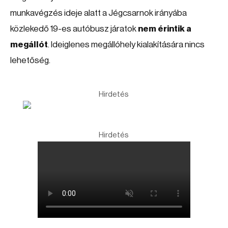
munkavégzés ideje alatt a Jégcsarnok irányába
közlekedő 19-es autóbusz járatok
nem érintik a
megállót
. Ideiglenes megállóhely kialakítására nincs
lehetőség.
Hirdetés
Hirdetés