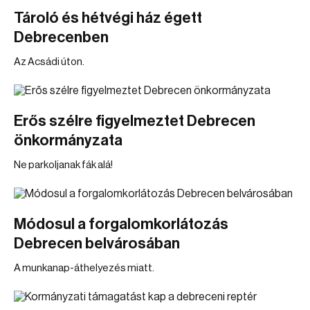
Tároló és hétvégi ház égett
Debrecenben
Az Acsádi úton.
Erős szélre figyelmeztet Debrecen
önkormányzata
Ne parkoljanak fák alá!
Módosul a forgalomkorlátozás
Debrecen belvárosában
A munkanap-áthelyezés miatt.