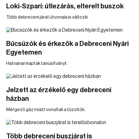
Loki-Szpari: útlezárás, elterelt buszok
Több debreceni járat útvonala is változik.
Búcsúzók és érkezők a Debreceni Nyári
Egyetemen
Hatvanan kaptak tanúsítványt.
Jelzett az érzékelő egy debreceni
házban
Mérgező gáz miatt vonultak a tűzoltók.
Több debreceni buszjárat is