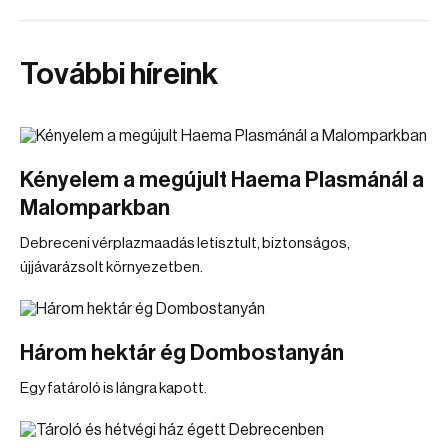
További híreink
Kényelem a megújult Haema Plasmánál a
Malomparkban
Debreceni vérplazmaadás letisztult, biztonságos,
újjávarázsolt környezetben.
Három hektár ég Dombostanyán
Egy fatároló is lángra kapott.