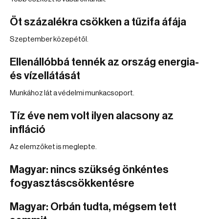
Öt százalékra csökken a tűzifa áfája
Szeptember közepétől.
Ellenállóbbá tennék az ország energia-
és vízellátását
Munkához lát a védelmi munkacsoport.
Tíz éve nem volt ilyen alacsony az
infláció
Az elemzőket is meglepte.
Magyar: nincs szükség önkéntes
fogyasztáscsökkentésre
Magyar: Orbán tudta, mégsem tett