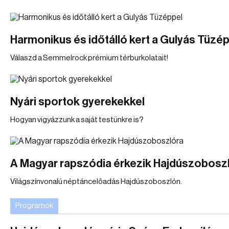
Harmonikus és időtálló kert a Gulyás Tüzé
Válaszd a Semmelrock prémium térburkolatait!
Nyári sportok gyerekekkel
Hogyan vigyázzunk a saját testünkre is?
A Magyar rapszódia érkezik Hajdúszobosz
Világszínvonalú néptáncelőadás Hajdúszoboszlón.
Programok