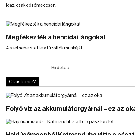
Igaz, csak edzőmeccsen.
Megfékezték a hencidai lángokat
A szél nehezítette a tűzoltók munkáját.
Hirdetés
Olvasta már?
Folyó víz az akkumulátorgyárnál – ez az ok