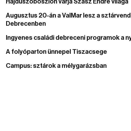
Hajdúszoboszlón várja Szász Endre világa
Augusztus 20-án a ValMar lesz a sztárven
Debrecenben
Ingyenes családi debreceni programok a n
A folyóparton ünnepel Tiszacsege
Campus: sztárok a mélygarázsban