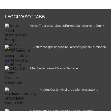
LEGOLVASOTTABB
Veres Tibor pusztakezes Európa-bajnok a vendégünk
Születésnapot ünnepeltek a berettyóújfalui fürdőben
Megújul a Haema Plasma Debrecen
Hajdúböszörményi drogdílerre csaptak le
Harmonikus és időtálló kert a Gulyás Tüzéppel