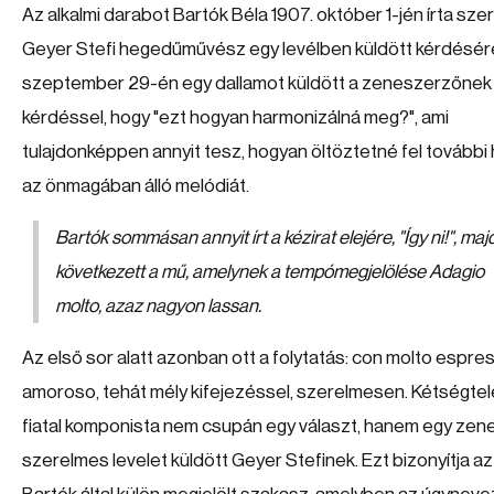
Az alkalmi darabot Bartók Béla 1907. október 1-jén írta sze
Geyer Stefi hegedűművész egy levélben küldött kérdésér
szeptember 29-én egy dallamot küldött a zeneszerzőnek 
kérdéssel, hogy "ezt hogyan harmonizálná meg?", ami
tulajdonképpen annyit tesz, hogyan öltöztetné fel további
az önmagában álló melódiát.
Bartók sommásan annyit írt a kézirat elejére, "Így ni!", maj
következett a mű, amelynek a tempómegjelölése Adagio
molto, azaz nagyon lassan.
Az első sor alatt azonban ott a folytatás: con molto espre
amoroso, tehát mély kifejezéssel, szerelmesen. Kétségtel
fiatal komponista nem csupán egy választ, hanem egy zene
szerelmes levelet küldött Geyer Stefinek. Ezt bizonyítja az