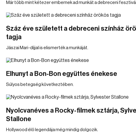
Már több mint kétezer embernek ad munkát a debreceni fesztivál
Száz éve született a debreceni színház ör
tagja
Jászai Mari-díjjal is elismerték a munkáját.
Elhunyt a Bon-Bon együttes énekese
Súlyos betegség következtében.
Nyolcvanéves a Rocky-filmek sztárja, Sylv
Stallone
Hollywood élő legendája még mindig dolgozik.