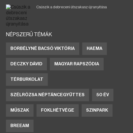
Csúszik a debreceni útszakasz újranyitása
NÉPSZERŰ TÉMÁK
BORBÉLYNÉ BACSÓ VIKTÓRIA
HAEMA
DECZKY DÁVID
MAGYAR RAPSZÓDIA
TÉRBURKOLAT
SZÉLRÓZSA NÉPTÁNCEGYÜTTES
50 ÉV
MŰSZAK
FOKLHÉTVÉGE
SZINPARK
BREEAM