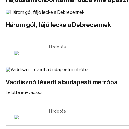
Hajdúsámsonból Katmanduba vitte a pászt
Három gól, fájó lecke a Debrecennek
Hirdetés
Vaddisznó tévedt a budapesti metróba
Lelőtte egy vadász.
Hirdetés