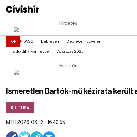
Hirdetés
TOP
DVSC
Debrecen
Debreceni Egyetem
Hajdú-Bihar vármegye
Választás 2026
Hirdetés
Ismeretlen Bartók-mű kézirata került 
KULTÚRA
MTI |
2026. 06. 16. | 16:40:55