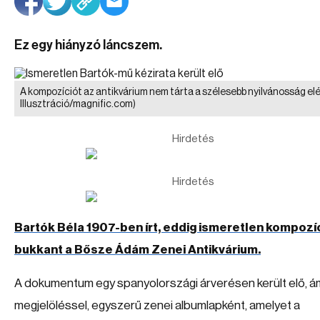
Ez egy hiányzó láncszem.
A kompozíciót az antikvárium nem tárta a szélesebb nyilvánosság el
Illusztráció/magnific.com)
Hirdetés
Hirdetés
Bartók Béla 1907-ben írt, eddig ismeretlen kompozí
bukkant a Bősze Ádám Zenei Antikvárium.
A dokumentum egy spanyolországi árverésen került elő, á
megjelöléssel, egyszerű zenei albumlapként, amelyet a