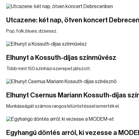
Utcazene: két nap, ötven koncert Debrece
Pop, folk, blues, dzsessz.
Elhunyt a Kossuth-díjas színművész
Több mint 150 színházi szerepet játszott.
Elhunyt Csernus Mariann Kossuth-díjas sz
Munkásságát számos rangos kitüntetéssel ismerték el.
Egyhangú döntés arról, ki vezesse a MOD