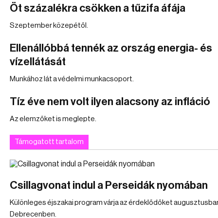
Öt százalékra csökken a tűzifa áfája
Szeptember közepétől.
Ellenállóbbá tennék az ország energia- és
vízellátását
Munkához lát a védelmi munkacsoport.
Tíz éve nem volt ilyen alacsony az infláció
Az elemzőket is meglepte.
Támogatott tartalom
Csillagvonat indul a Perseidák nyomában
Különleges éjszakai program várja az érdeklődőket augusztusba
Debrecenben.