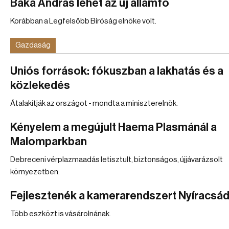
Baka András lehet az új államfő
Korábban a Legfelsőbb Bíróság elnöke volt.
Gazdaság
Uniós források: fókuszban a lakhatás és a
közlekedés
Átalakítják az országot - mondta a miniszterelnök.
Kényelem a megújult Haema Plasmánál a
Malomparkban
Debreceni vérplazmaadás letisztult, biztonságos, újjávarázsolt
környezetben.
Fejlesztenék a kamerarendszert Nyíracsá
Több eszközt is vásárolnának.