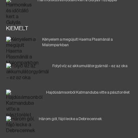
KIEMELT
Kényelem a megújult Haema Plasmánál a
Malomparkban
Folyó víz az akkumulátorgyárnál – ez az oka
Hajdúsámsonból Katmanduba vitte a pásztorélet
Három gól, fájó lecke a Debrecennek