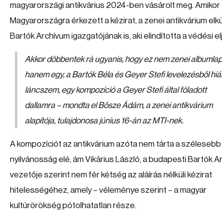
magyarországi antikvárius 2024-ben vásárolt meg. Amikor
Magyarországra érkezett a kézirat, a zenei antikvárium elkü
Bartók Archívum igazgatójának is, aki elindította a védési el
Akkor döbbentek rá ugyanis, hogy ez nem zenei albumlap
hanem egy, a Bartók Béla és Geyer Stefi levelezésből hi
láncszem, egy kompozíció a Geyer Stefi által föladott
dallamra – mondta el Bősze Ádám, a zenei antikvárium
alapítója, tulajdonosa június 16-án az MTI-nek.
A kompozíciót az antikvárium azóta nem tárta a szélesebb
nyilvánosság elé, ám Vikárius László, a budapesti Bartók 
vezetője szerint nem fér kétség az aláírás nélküli kézirat
hitelességéhez, amely – véleménye szerint – a magyar
kultúrörökség pótolhatatlan része.