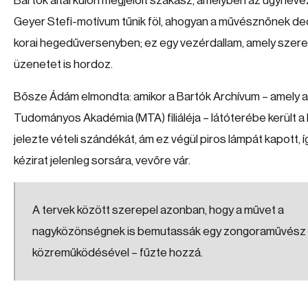
Bartók által külön megjelölt szakasz, amelyben az úgyneve
Geyer Stefi-motívum tűnik föl, ahogyan a művésznőnek ded
korai hegedűversenyben; ez egy vezérdallam, amely szere
üzenetet is hordoz.
Bősze Ádám elmondta: amikor a Bartók Archívum – amely 
Tudományos Akadémia (MTA) filiáléja – látóterébe került a 
jelezte vételi szándékát, ám ez végül piros lámpát kapott, í
kézirat jelenleg sorsára, vevőre vár.
A tervek között szerepel azonban, hogy a művet a
nagyközönségnek is bemutassák egy zongoraművész
közreműködésével – fűzte hozzá.