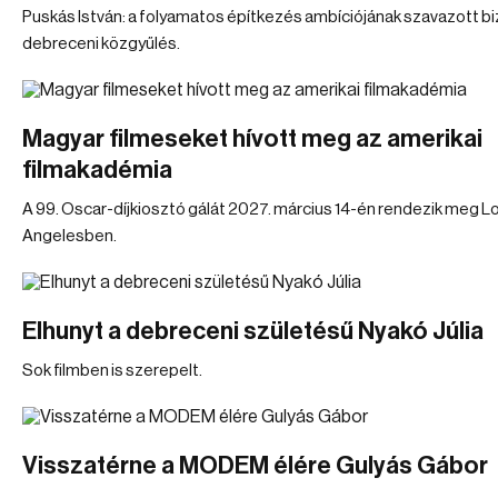
Puskás István: a folyamatos építkezés ambíciójának szavazott b
debreceni közgyűlés.
Magyar filmeseket hívott meg az amerikai
filmakadémia
A 99. Oscar-díjkiosztó gálát 2027. március 14-én rendezik meg L
Angelesben.
Elhunyt a debreceni születésű Nyakó Júlia
Sok filmben is szerepelt.
Visszatérne a MODEM élére Gulyás Gábor