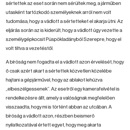
sértettek az eset során nem sérültek meg, a járműben
utasként tartózkodó személyeknek arról nem volt
tudomása, hogy a vádlott a sértetteket el akarja ütni. Az
eljárás során az is kiderült, hogy a vádlott úgy vezette a
személygépkocsit Püspökladányból Szerepre, hogy el
volt tiltva a vezetéstől.
A bíróság nem fogadta el a vádlott azon érvelését, hogy
ő csak azért akart a sértettek közvetlen közelébe
hajtani a gépjárművel, hogy az ablakot lehúzva
„elbeszélgessenek”. Az esetről egy kamerafelvétel is
rendelkezésre állt, amely a valóságnak megfelelően
visszaadta, hogy mi is történt abban az utcában. A
bíróság a vádlott azon, részben beismerő
nyilatkozatával értett egyet, hogy meg akarta