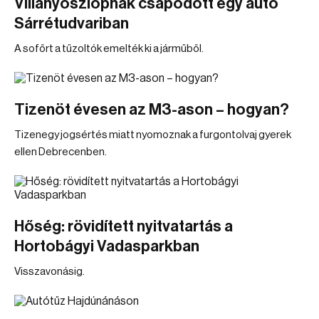
Villanyoszlopnak csapódott egy autó
Sárrétudvariban
A sofőrt a tűzoltók emelték ki a járműből.
Tizenöt évesen az M3-ason – hogyan?
Tizenegy jogsértés miatt nyomoznak a furgontolvaj gyerek
ellen Debrecenben.
Hőség: rövidített nyitvatartás a
Hortobágyi Vadasparkban
Visszavonásig.