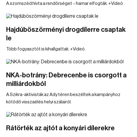
A szomszéd hívta a rendőrséget – hamar elfogták. +Videó
Hajdúböszörményi drogdílerre csaptak
le
Több fogyasztót is kihallgattak. +Videó.
NKA-botrány: Debrecenbe is csorgott a
milliárdokból
A Szikra-aktivisták az Ady téren beszéltek a kampányhoz
kötődő visszaélés helyi szálairól.
Rátörték az ajtót a konyári dílerekre