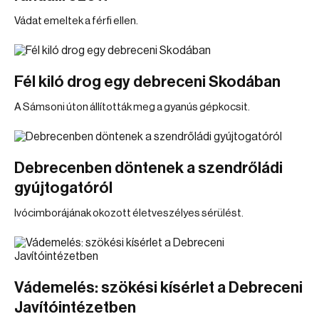
Vádat emeltek a férfi ellen.
Fél kiló drog egy debreceni Skodában
A Sámsoni úton állították meg a gyanús gépkocsit.
Debrecenben döntenek a szendrőládi
gyújtogatóról
Ivócimborájának okozott életveszélyes sérülést.
Vádemelés: szökési kísérlet a Debreceni
Javítóintézetben