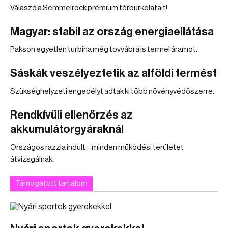
Válaszd a Semmelrock prémium térburkolatait!
Magyar: stabil az ország energiaellátása
Pakson egyetlen turbina még tovvábra is termel áramot.
Sáskák veszélyeztetik az alföldi termést
Szükséghelyzeti engedélyt adtak ki több növényvédőszerre.
Rendkívüli ellenőrzés az
akkumulátorgyáraknál
Országos razzia indult – minden működési területet
átvizsgálnak.
Támogatott tartalom