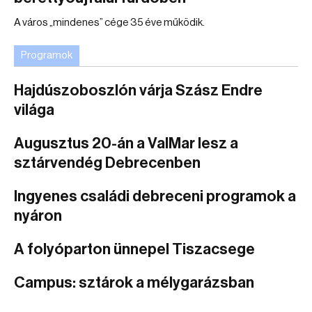
A város „mindenes” cége 35 éve működik.
Programok
Hajdúszoboszlón várja Szász Endre
világa
Augusztus 20-án a ValMar lesz a
sztárvendég Debrecenben
Ingyenes családi debreceni programok a
nyáron
A folyóparton ünnepel Tiszacsege
Campus: sztárok a mélygarázsban