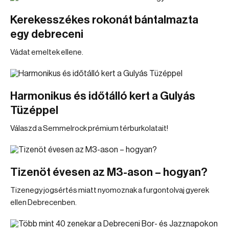
Kerekesszékes rokonát bántalmazta
egy debreceni
Vádat emeltek ellene.
Harmonikus és időtálló kert a Gulyás
Tüzéppel
Válaszd a Semmelrock prémium térburkolatait!
Tizenöt évesen az M3-ason – hogyan?
Tizenegy jogsértés miatt nyomoznak a furgontolvaj gyerek
ellen Debrecenben.