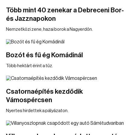
Több mint 40 zenekar a Debreceni Bor-
és Jazznapokon
Nemzetközi zene, hazai borok a Nagyerdőn.
Bozót és fű ég Komádinál
Több hektárt érint a tűz.
Csatornaépítés kezdődik
Vámospércsen
Nyertes hirdettek a pályázaton.