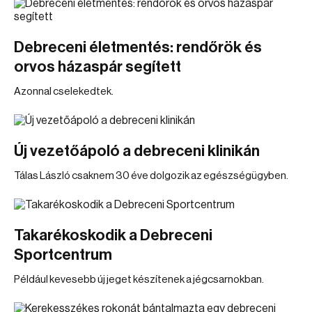
Debreceni életmentés: rendőrök és
orvos házaspár segített
Azonnal cselekedtek.
Új vezetőápoló a debreceni klinikán
Tálas László csaknem 30 éve dolgozik az egészségügyben.
Takarékoskodik a Debreceni
Sportcentrum
Például kevesebb új jeget készítenek a jégcsarnokban.