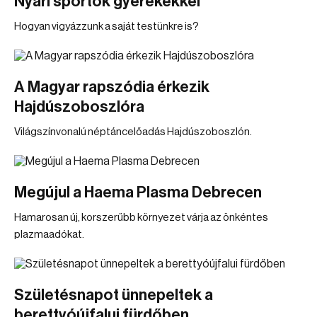
Nyári sportok gyerekekkel
Hogyan vigyázzunk a saját testünkre is?
A Magyar rapszódia érkezik
Hajdúszoboszlóra
Világszínvonalú néptáncelőadás Hajdúszoboszlón.
Megújul a Haema Plasma Debrecen
Hamarosan új, korszerűbb környezet várja az önkéntes
plazmaadókat.
Születésnapot ünnepeltek a
berettyóújfalui fürdőben