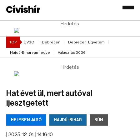
Hirdetés
TOP
DVSC
Debrecen
Debreceni Egyetem
Hajdú-Bihar vármegye
Választás 2026
Hirdetés
Hat évet ül, mert autóval
ijesztgetett
HELYBEN JÁRÓ
HAJDÚ-BIHAR
BŰN
|
2025. 12. 01. | 14:16:10