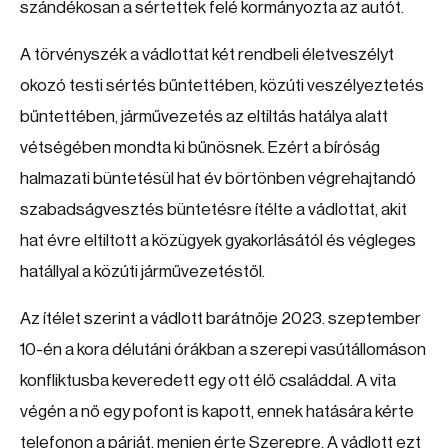
szándékosan a sértettek felé kormányozta az autót.
A törvényszék a vádlottat két rendbeli életveszélyt
okozó testi sértés bűntettében, közúti veszélyeztetés
bűntettében, járművezetés az eltiltás hatálya alatt
vétségében mondta ki bűnösnek. Ezért a bíróság
halmazati büntetésül hat év börtönben végrehajtandó
szabadságvesztés büntetésre ítélte a vádlottat, akit
hat évre eltiltott a közügyek gyakorlásától és végleges
hatállyal a közúti járművezetéstől.
Az ítélet szerint a vádlott barátnője 2023. szeptember
10-én a kora délutáni órákban a szerepi vasútállomáson
konfliktusba keveredett egy ott élő családdal. A vita
végén a nő egy pofont is kapott, ennek hatására kérte
telefonon a párját, menjen érte Szerepre. A vádlott ezt