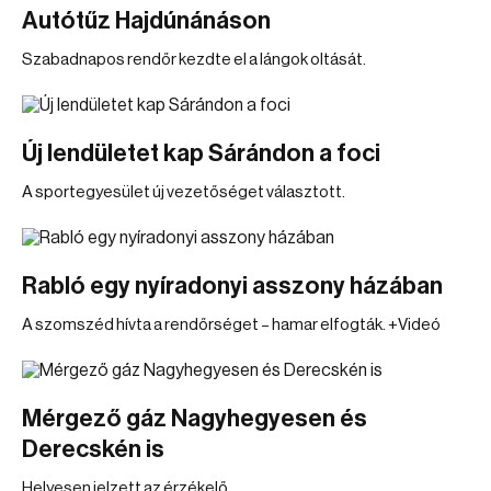
Autótűz Hajdúnánáson
Szabadnapos rendőr kezdte el a lángok oltását.
Új lendületet kap Sárándon a foci
A sportegyesület új vezetőséget választott.
Rabló egy nyíradonyi asszony házában
A szomszéd hívta a rendőrséget – hamar elfogták. +Videó
Mérgező gáz Nagyhegyesen és
Derecskén is
Helyesen jelzett az érzékelő.