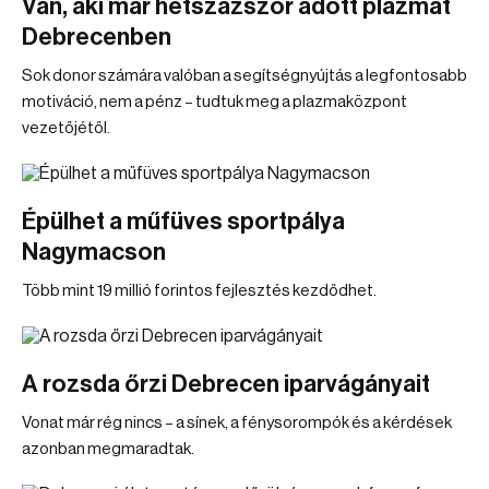
Van, aki már hétszázszor adott plazmát
Debrecenben
Sok donor számára valóban a segítségnyújtás a legfontosabb
motiváció, nem a pénz – tudtuk meg a plazmaközpont
vezetőjétől.
Épülhet a műfüves sportpálya
Nagymacson
Több mint 19 millió forintos fejlesztés kezdődhet.
A rozsda őrzi Debrecen iparvágányait
Vonat már rég nincs – a sínek, a fénysorompók és a kérdések
azonban megmaradtak.