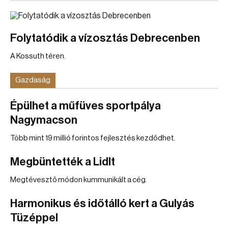
Folytatódik a vízosztás Debrecenben
A Kossuth téren.
Gazdaság
Épülhet a műfüves sportpálya
Nagymacson
Több mint 19 millió forintos fejlesztés kezdődhet.
Megbüntették a Lidlt
Megtévesztő módon kummunikált a cég.
Harmonikus és időtálló kert a Gulyás
Tüzéppel