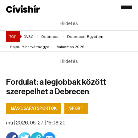
Hirdetés
TOP
DVSC
Debrecen
Debreceni Egyetem
Hajdú-Bihar vármegye
Választás 2026
Hirdetés
Fordulat: a legjobbak között
szerepelhet a Debrecen
MÁS CSAPATSPORTOK
SPORT
mti |
2026. 05. 27. | 15:08:20