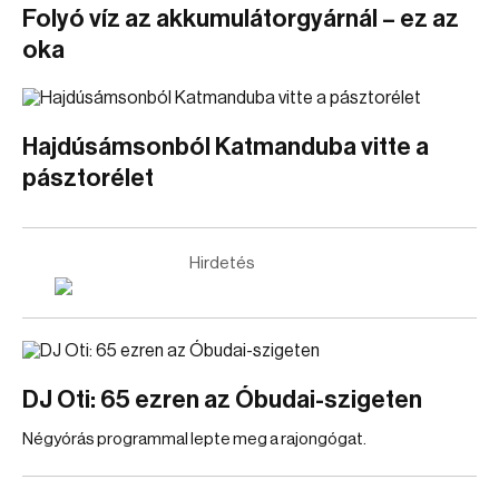
Folyó víz az akkumulátorgyárnál – ez az
oka
Hajdúsámsonból Katmanduba vitte a
pásztorélet
Hirdetés
DJ Oti: 65 ezren az Óbudai-szigeten
Négyórás programmal lepte meg a rajongógat.