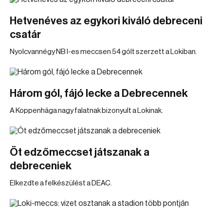
Hetvenéves az egykori kiváló debreceni
csatár
Nyolcvannégy NB I-es meccsen 54 gólt szerzett a Lokiban.
Három gól, fájó lecke a Debrecennek
A Koppenhága nagy falatnak bizonyult a Lokinak.
Öt edzőmeccset játszanak a
debreceniek
Elkezdte a felkészülést a DEAC.