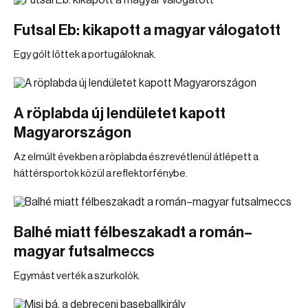
Futsal Eb: kikapott a magyar válogatott
Egy gólt lőttek a portugáloknak.
A röplabda új lendületet kapott
Magyarországon
Az elmúlt években a röplabda észrevétlenül átlépett a
háttérsportok közül a reflektorfénybe.
Balhé miatt félbeszakadt a román–
magyar futsalmeccs
Egymást verték a szurkolók.