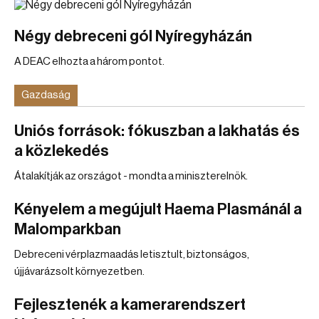
Négy debreceni gól Nyíregyházán
A DEAC elhozta a három pontot.
Gazdaság
Uniós források: fókuszban a lakhatás és
a közlekedés
Átalakítják az országot - mondta a miniszterelnök.
Kényelem a megújult Haema Plasmánál a
Malomparkban
Debreceni vérplazmaadás letisztult, biztonságos,
újjávarázsolt környezetben.
Fejlesztenék a kamerarendszert