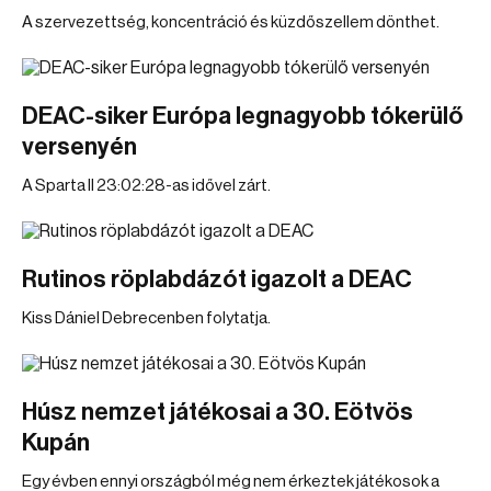
A szervezettség, koncentráció és küzdőszellem dönthet.
DEAC-siker Európa legnagyobb tókerülő
versenyén
A Sparta II 23:02:28-as idővel zárt.
Rutinos röplabdázót igazolt a DEAC
Kiss Dániel Debrecenben folytatja.
Húsz nemzet játékosai a 30. Eötvös
Kupán
Egy évben ennyi országból még nem érkeztek játékosok a