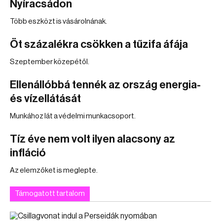
Nyíracsádon
Több eszközt is vásárolnának.
Öt százalékra csökken a tűzifa áfája
Szeptember közepétől.
Ellenállóbbá tennék az ország energia-
és vízellátását
Munkához lát a védelmi munkacsoport.
Tíz éve nem volt ilyen alacsony az
infláció
Az elemzőket is meglepte.
Támogatott tartalom