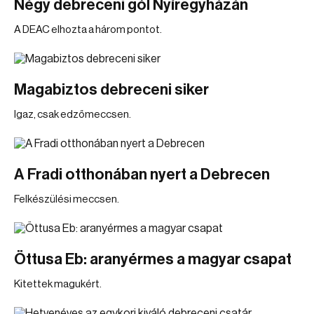
Négy debreceni gól Nyíregyházán
A DEAC elhozta a három pontot.
Magabiztos debreceni siker
Igaz, csak edzőmeccsen.
A Fradi otthonában nyert a Debrecen
Felkészülési meccsen.
Öttusa Eb: aranyérmes a magyar csapat
Kitettek magukért.