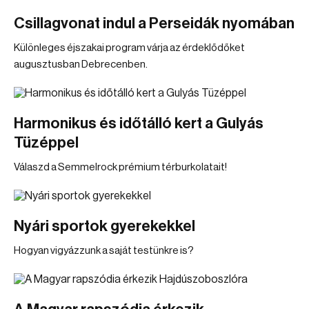
Csillagvonat indul a Perseidák nyomában
Különleges éjszakai program várja az érdeklődőket
augusztusban Debrecenben.
Harmonikus és időtálló kert a Gulyás
Tüzéppel
Válaszd a Semmelrock prémium térburkolatait!
Nyári sportok gyerekekkel
Hogyan vigyázzunk a saját testünkre is?