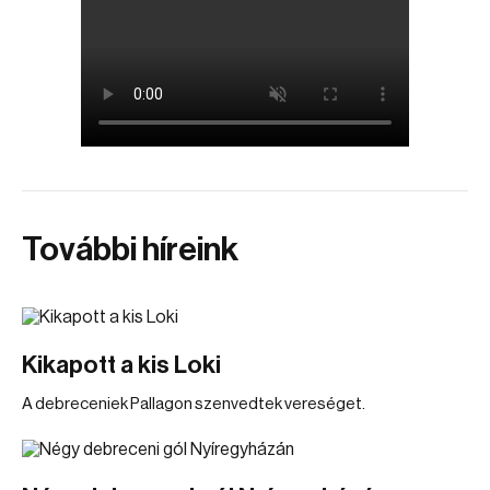
További híreink
Kikapott a kis Loki
A debreceniek Pallagon szenvedtek vereséget.