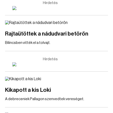
Hirdetés
Rajtaütöttek a nádudvari betörőn
Bilincsben vitték el a tolvajt.
Hirdetés
Kikapott a kis Loki
A debreceniek Pallagon szenvedtek vereséget.