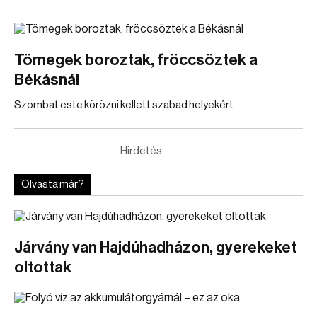
Tömegek boroztak, fröccsöztek a
Békásnál
Szombat este körözni kellett szabad helyekért.
Hirdetés
Olvasta már?
Járvány van Hajdúhadházon, gyerekeket
oltottak