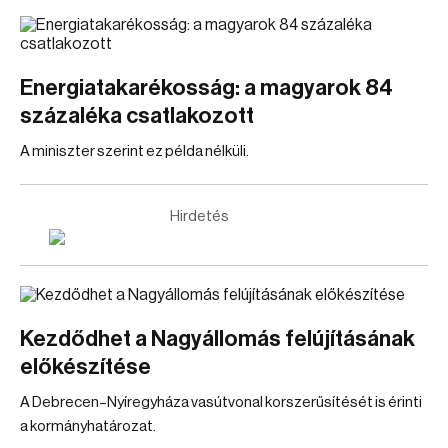
Energiatakarékosság: a magyarok 84
százaléka csatlakozott
A miniszter szerint ez példa nélküli.
Hirdetés
Kezdődhet a Nagyállomás felújításának
előkészítése
A Debrecen–Nyíregyháza vasútvonal korszerűsítését is érinti
a kormányhatározat.