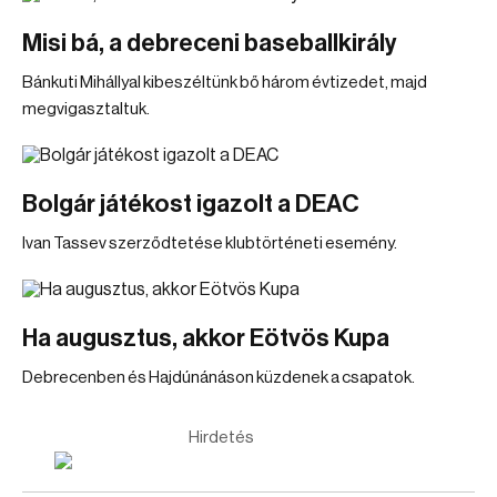
Misi bá, a debreceni baseballkirály
Bánkuti Mihállyal kibeszéltünk bő három évtizedet, majd
megvigasztaltuk.
Bolgár játékost igazolt a DEAC
Ivan Tassev szerződtetése klubtörténeti esemény.
Ha augusztus, akkor Eötvös Kupa
Debrecenben és Hajdúnánáson küzdenek a csapatok.
Hirdetés