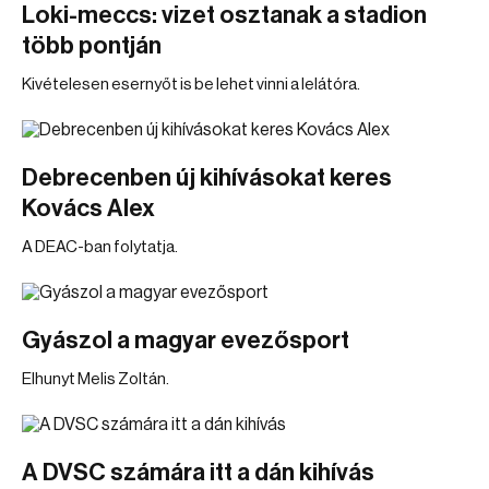
Loki-meccs: vizet osztanak a stadion
több pontján
Kivételesen esernyőt is be lehet vinni a lelátóra.
Debrecenben új kihívásokat keres
Kovács Alex
A DEAC-ban folytatja.
Gyászol a magyar evezősport
Elhunyt Melis Zoltán.
A DVSC számára itt a dán kihívás