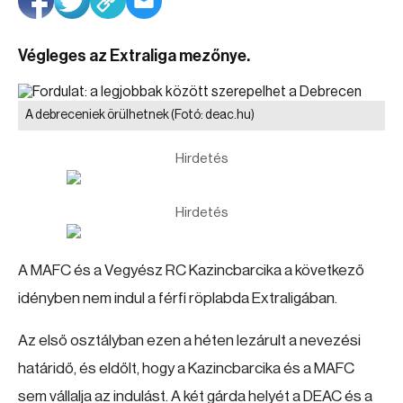
Végleges az Extraliga mezőnye.
A debreceniek örülhetnek
(Fotó: deac.hu)
Hirdetés
Hirdetés
A MAFC és a Vegyész RC Kazincbarcika a következő
idényben nem indul a férfi röplabda Extraligában.
Az első osztályban ezen a héten lezárult a nevezési
határidő, és eldőlt, hogy a Kazincbarcika és a MAFC
sem vállalja az indulást. A két gárda helyét a DEAC és a