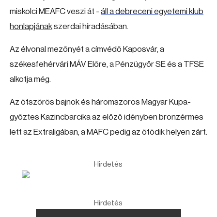
miskolci MEAFC veszi át -
áll a debreceni egyetemi klub
honlapjának
szerdai híradásában.
Az élvonal mezőnyét a címvédő Kaposvár, a
székesfehérvári MÁV Előre, a Pénzügyőr SE és a TFSE
alkotja még.
Az ötszörös bajnok és háromszoros Magyar Kupa-
győztes Kazincbarcika az előző idényben bronzérmes
lett az Extraligában, a MAFC pedig az ötödik helyen zárt.
Hirdetés
Hirdetés