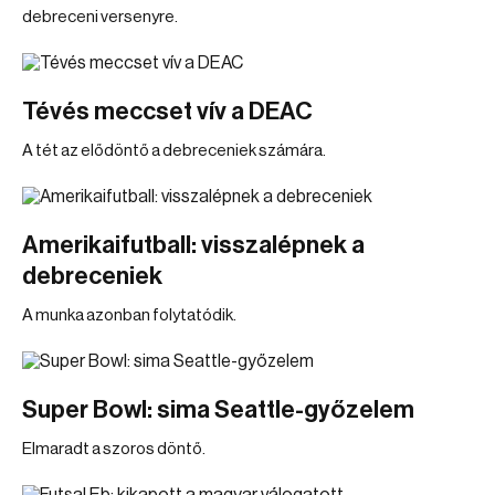
debreceni versenyre.
Tévés meccset vív a DEAC
A tét az elődöntő a debreceniek számára.
Amerikaifutball: visszalépnek a
debreceniek
A munka azonban folytatódik.
Super Bowl: sima Seattle-győzelem
Elmaradt a szoros döntő.