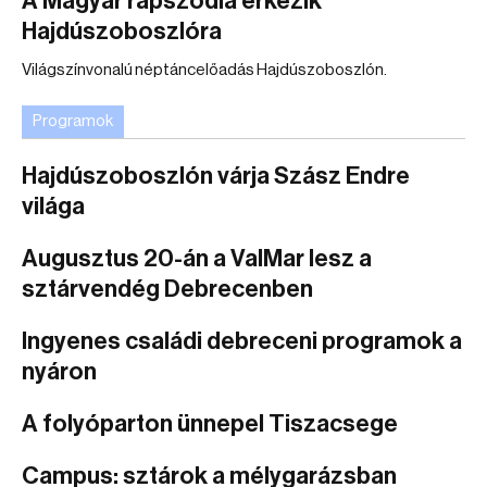
A Magyar rapszódia érkezik
Hajdúszoboszlóra
Világszínvonalú néptáncelőadás Hajdúszoboszlón.
Programok
Hajdúszoboszlón várja Szász Endre
világa
Augusztus 20-án a ValMar lesz a
sztárvendég Debrecenben
Ingyenes családi debreceni programok a
nyáron
A folyóparton ünnepel Tiszacsege
Campus: sztárok a mélygarázsban