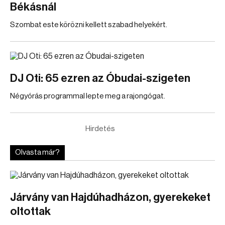
Békásnál
Szombat este körözni kellett szabad helyekért.
DJ Oti: 65 ezren az Óbudai-szigeten
Négyórás programmal lepte meg a rajongógat.
Hirdetés
Olvasta már?
Járvány van Hajdúhadházon, gyerekeket
oltottak