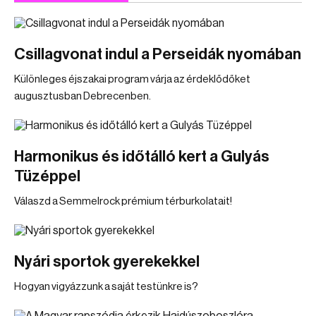
Csillagvonat indul a Perseidák nyomában
Különleges éjszakai program várja az érdeklődőket
augusztusban Debrecenben.
Harmonikus és időtálló kert a Gulyás
Tüzéppel
Válaszd a Semmelrock prémium térburkolatait!
Nyári sportok gyerekekkel
Hogyan vigyázzunk a saját testünkre is?