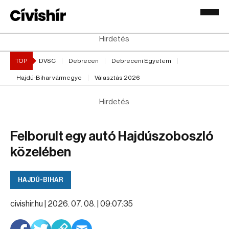
Hirdetés
TOP
DVSC
Debrecen
Debreceni Egyetem
Hajdú-Bihar vármegye
Választás 2026
Hirdetés
Felborult egy autó Hajdúszoboszló
közelében
HAJDÚ-BIHAR
civishir.hu |
2026. 07. 08. | 09:07:35