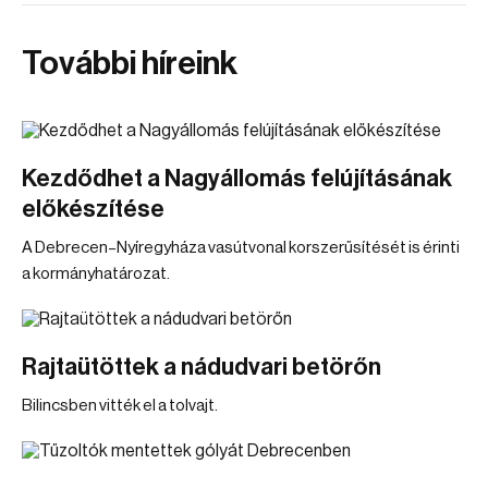
További híreink
Kezdődhet a Nagyállomás felújításának
előkészítése
A Debrecen–Nyíregyháza vasútvonal korszerűsítését is érinti
a kormányhatározat.
Rajtaütöttek a nádudvari betörőn
Bilincsben vitték el a tolvajt.