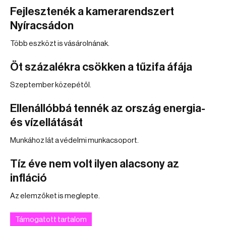
Fejlesztenék a kamerarendszert
Nyíracsádon
Több eszközt is vásárolnának.
Öt százalékra csökken a tűzifa áfája
Szeptember közepétől.
Ellenállóbbá tennék az ország energia-
és vízellátását
Munkához lát a védelmi munkacsoport.
Tíz éve nem volt ilyen alacsony az
infláció
Az elemzőket is meglepte.
Támogatott tartalom