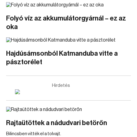
Folyó víz az akkumulátorgyárnál – ez az
oka
Hajdúsámsonból Katmanduba vitte a
pásztorélet
Hirdetés
Rajtaütöttek a nádudvari betörőn
Bilincsben vitték el a tolvajt.