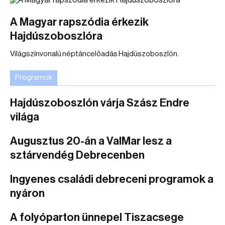
A Magyar rapszódia érkezik
Hajdúszoboszlóra
Világszínvonalú néptáncelőadás Hajdúszoboszlón.
Programok
Hajdúszoboszlón várja Szász Endre
világa
Augusztus 20-án a ValMar lesz a
sztárvendég Debrecenben
Ingyenes családi debreceni programok a
nyáron
A folyóparton ünnepel Tiszacsege