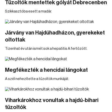
Tűzoltók mentettek gólyát Debrecenben
Szikkasztóba esett a madár.
Járvány van Hajdúhadházon, gyerekeket
oltottak
Tizenhat év után ismét sok a hepatitis A fertőzött.
Megfékezték a hencidai lángokat
A szél nehezítette a tűzoltók munkáját.
Viharkárokhoz vonultak a hajdú-bihari
tűzoltók