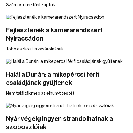
Számos riasztást kaptak.
Fejlesztenék a kamerarendszert
Nyíracsádon
Több eszközt is vásárolnának.
Halál a Dunán: a mikepércsi férfi
családjának gyűjtenek
Nem találták meg az elhunyt testét.
Nyár végéig ingyen strandolhatnak a
szoboszlóiak