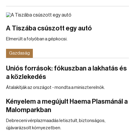
A Tiszába csúszott egy autó
Elmerült a folyóban a gépkocsi.
Gazdaság
Uniós források: fókuszban a lakhatás és
a közlekedés
Átalakítják az országot - mondta a miniszterelnök.
Kényelem a megújult Haema Plasmánál a
Malomparkban
Debreceni vérplazmaadás letisztult, biztonságos,
újjávarázsolt környezetben.