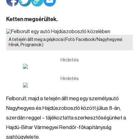
Ketten megsérültek.
A tetején állt meg a gépkocsi
(Fotó: Facebook/Nagyhegyesi
Hírek, Programok )
Hirdetés
Hirdetés
Felborult, majd a tetején állt meg egy személyautó
Nagyhegyes és Hajdúszoboszló között július 8-án,
szerdán reggel – tájékoztatta szerkesztőségünket a
Hajdú-Bihar Vármegyei Rendőr-főkapitányság
sajtóügylelete.