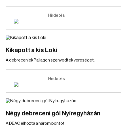
Hirdetés
Kikapott a kis Loki
A debreceniek Pallagon szenvedtek vereséget.
Hirdetés
Négy debreceni gól Nyíregyházán
A DEAC elhozta a három pontot.