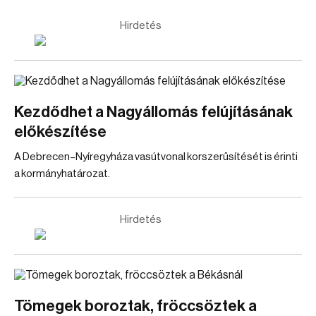
Hirdetés
Kezdődhet a Nagyállomás felújításának
előkészítése
A Debrecen–Nyíregyháza vasútvonal korszerűsítését is érinti
a kormányhatározat.
Hirdetés
Tömegek boroztak, fröccsöztek a