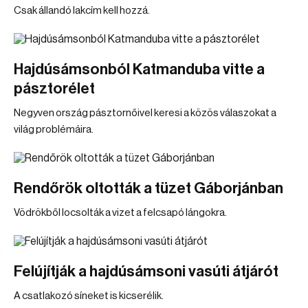
Csak állandó lakcím kell hozzá.
Hajdúsámsonból Katmanduba vitte a
pásztorélet
Negyven ország pásztornőivel keresi a közös válaszokat a
világ problémáira.
Rendőrök oltották a tüzet Gáborjánban
Vödrökből locsolták a vizet a felcsapó lángokra.
Felújítják a hajdúsámsoni vasúti átjárót
A csatlakozó síneket is kicserélik.