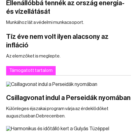
Ellenállóbbá tennék az ország energia-
és vízellátását
Munkához lát a védelmi munkacsoport.
Tíz éve nem volt ilyen alacsony az
infláció
Az elemzőket is meglepte.
Támogatott tartalom
Csillagvonat indul a Perseidák nyomában
Különleges éjszakai program várja az érdeklődőket
augusztusban Debrecenben.