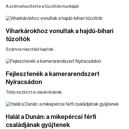
A szél nehezítette a tűzoltók munkáját.
Viharkárokhoz vonultak a hajdú-bihari
tűzoltók
Számos riasztást kaptak.
Fejlesztenék a kamerarendszert
Nyíracsádon
Több eszközt is vásárolnának.
Halál a Dunán: a mikepércsi férfi
családjának gyűjtenek