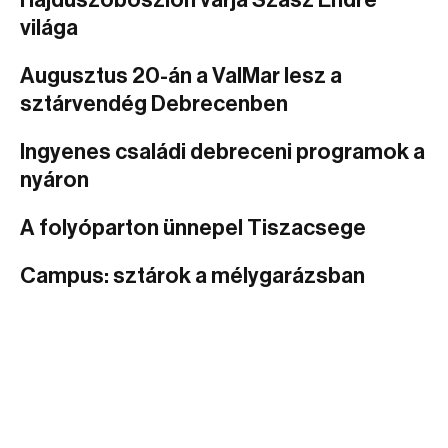
Hajdúszoboszlón várja Szász Endre
világa
Augusztus 20-án a ValMar lesz a
sztárvendég Debrecenben
Ingyenes családi debreceni programok a
nyáron
A folyóparton ünnepel Tiszacsege
Campus: sztárok a mélygarázsban