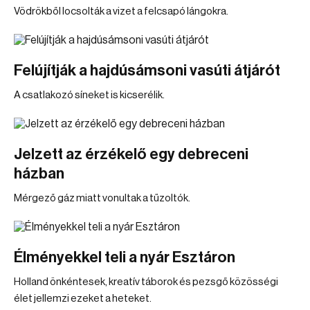
Vödrökből locsolták a vizet a felcsapó lángokra.
Felújítják a hajdúsámsoni vasúti átjárót
A csatlakozó síneket is kicserélik.
Jelzett az érzékelő egy debreceni
házban
Mérgező gáz miatt vonultak a tűzoltók.
Élményekkel teli a nyár Esztáron
Holland önkéntesek, kreatív táborok és pezsgő közösségi
élet jellemzi ezeket a heteket.