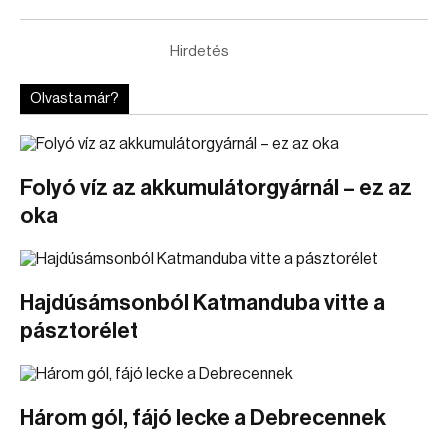
Hirdetés
Olvasta már?
Folyó víz az akkumulátorgyárnál – ez az
oka
Hajdúsámsonból Katmanduba vitte a
pásztorélet
Három gól, fájó lecke a Debrecennek