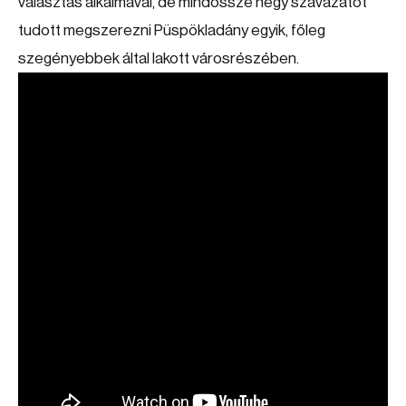
választás alkalmával, de mindössze négy szavazatot
tudott megszerezni Püspökladány egyik, főleg
szegényebbek által lakott városrészében.