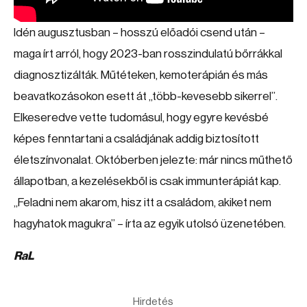
Idén augusztusban – hosszú előadói csend után –
maga írt arról, hogy 2023-ban rosszindulatú bőrrákkal
diagnosztizálták. Műtéteken, kemoterápián és más
beavatkozásokon esett át „több-kevesebb sikerrel”.
Elkeseredve vette tudomásul, hogy egyre kevésbé
képes fenntartani a családjának addig biztosított
életszínvonalat. Októberben jelezte: már nincs műthető
állapotban, a kezelésekből is csak immunterápiát kap.
„Feladni nem akarom, hisz itt a családom, akiket nem
hagyhatok magukra” – írta az egyik utolsó üzenetében.
RaL
Hirdetés