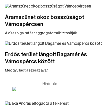
Áramszünet okoz bosszúságot
Vámospércsen
A vízszolgáltatást aggregátorral biztosítják.
Erdős terület lángolt Bagamér és
Vámospércs között
Meggyulladt a széraz avar.
Hirdetés