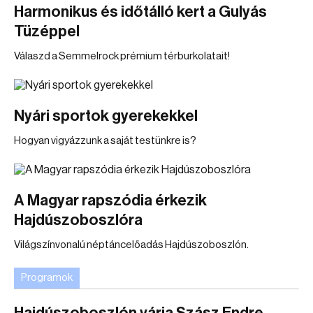
Harmonikus és időtálló kert a Gulyás
Tüzéppel
Válaszd a Semmelrock prémium térburkolatait!
Nyári sportok gyerekekkel
Hogyan vigyázzunk a saját testünkre is?
A Magyar rapszódia érkezik
Hajdúszoboszlóra
Világszínvonalú néptáncelőadás Hajdúszoboszlón.
Programok