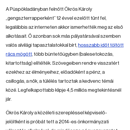
A Püspökladányban felnőtt Ökrös Károly
„gengszterrapperként” 12 évvel ezelőtt tűnt fel,
legalábbis az interneten akkor ismerhették meg az első
alkotásait. Ő azonban sok más pályatársával szemben
valós alvilági tapasztalatokkal bírt,
hosszabb időt töltött
rács mögött
, több büntetőügyben (balesetokozás,
kitartottság) elítélték. Szövegeiben rendre visszatért
ezekhez az élményeihez, előadóként a pénz, a
csillogás, a nők, a túlélés tartoztak a kedvenc témái
közé. Legfelkapottabb klipje 4,5 milliós megtekintésnél
jár.
Ökrös Károly a közéleti szerepléssel képviselő-
jelöltként is próbát tett a 2014-es önkormányzati