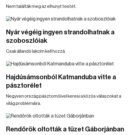
Nem találták meg az elhunyt testét.
Nyár végéig ingyen strandolhatnak a
szoboszlóiak
Csak állandó lakcím kell hozzá.
Hajdúsámsonból Katmanduba vitte a
pásztorélet
Negyven ország pásztornőivel keresi a közös válaszokat a
világ problémáira.
Rendőrök oltották a tüzet Gáborjánban