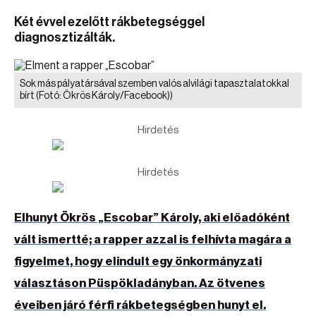
Két évvel ezelőtt rákbetegséggel
diagnosztizálták.
Sok más pályatársával szemben valós alvilági tapasztalatokkal
bírt
(Fotó: Ökrös Károly/Facebook))
Hirdetés
Hirdetés
Elhunyt Ökrös „Escobar” Károly, aki előadóként
vált ismertté; a rapper azzal is felhívta magára a
figyelmet, hogy elindult egy önkormányzati
választáson Püspökladányban. Az ötvenes
éveiben járó férfi rákbetegségben hunyt el.