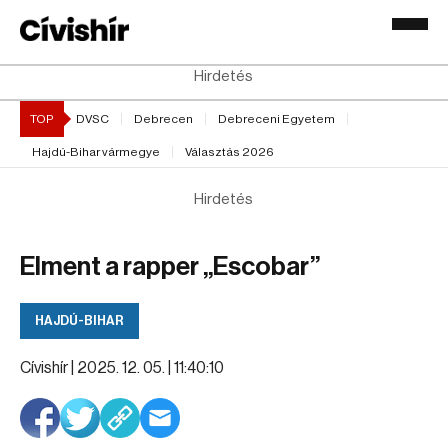
Hirdetés
TOP
DVSC
Debrecen
Debreceni Egyetem
Hajdú-Bihar vármegye
Választás 2026
Hirdetés
Elment a rapper „Escobar”
HAJDÚ-BIHAR
Cívishír |
2025. 12. 05. | 11:40:10