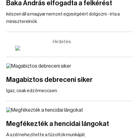
Baka András elfogadta a felkérést
készen áll a magyar nemzet egységéért dolgozni - írta a
miniszterelnök.
Hirdetés
Magabiztos debreceni siker
Igaz, csak edzőmeccsen.
Megfékezték a hencidai lángokat
A szél nehezítette a tűzoltók munkáját.