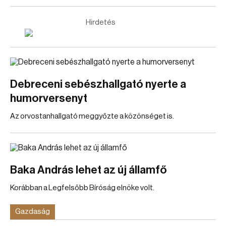
Hirdetés
Debreceni sebészhallgató nyerte a
humorversenyt
Az orvostanhallgató meggyőzte a közönséget is.
Baka András lehet az új államfő
Korábban a Legfelsőbb Bíróság elnöke volt.
Gazdaság