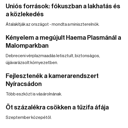
Uniós források: fókuszban a lakhatás és
a közlekedés
Átalakítják az országot - mondta a miniszterelnök.
Kényelem a megújult Haema Plasmánál a
Malomparkban
Debreceni vérplazmaadás letisztult, biztonságos,
újjávarázsolt környezetben.
Fejlesztenék a kamerarendszert
Nyíracsádon
Több eszközt is vásárolnának.
Öt százalékra csökken a tűzifa áfája
Szeptember közepétől.