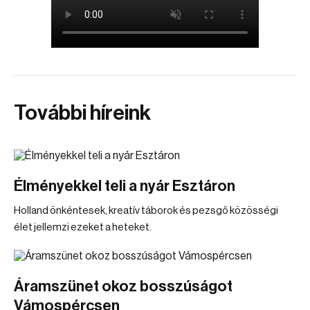
További híreink
Élményekkel teli a nyár Esztáron
Holland önkéntesek, kreatív táborok és pezsgő közösségi
élet jellemzi ezeket a heteket.
Áramszünet okoz bosszúságot
Vámospércsen