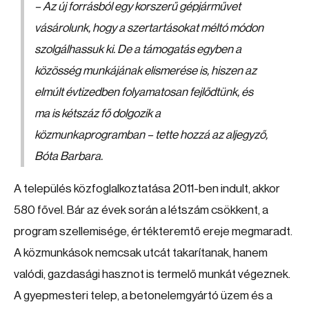
– Az új forrásból egy korszerű gépjárművet
vásárolunk, hogy a szertartásokat méltó módon
szolgálhassuk ki. De a támogatás egyben a
közösség munkájának elismerése is, hiszen az
elmúlt évtizedben folyamatosan fejlődtünk, és
ma is kétszáz fő dolgozik a
közmunkaprogramban – tette hozzá az aljegyző,
Bóta Barbara.
A település közfoglalkoztatása 2011-ben indult, akkor
580 fővel. Bár az évek során a létszám csökkent, a
program szellemisége, értékteremtő ereje megmaradt.
A közmunkások nemcsak utcát takarítanak, hanem
valódi, gazdasági hasznot is termelő munkát végeznek.
A gyepmesteri telep, a betonelemgyártó üzem és a