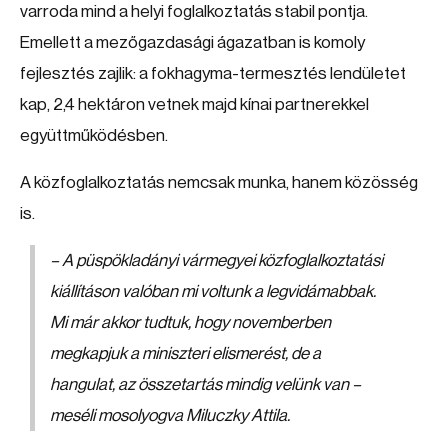
varroda mind a helyi foglalkoztatás stabil pontja.
Emellett a mezőgazdasági ágazatban is komoly
fejlesztés zajlik: a fokhagyma-termesztés lendületet
kap, 2,4 hektáron vetnek majd kínai partnerekkel
együttműködésben.
A közfoglalkoztatás nemcsak munka, hanem közösség
is.
– A püspökladányi vármegyei közfoglalkoztatási
kiállításon valóban mi voltunk a legvidámabbak.
Mi már akkor tudtuk, hogy novemberben
megkapjuk a miniszteri elismerést, de a
hangulat, az összetartás mindig velünk van –
meséli mosolyogva Miluczky Attila.