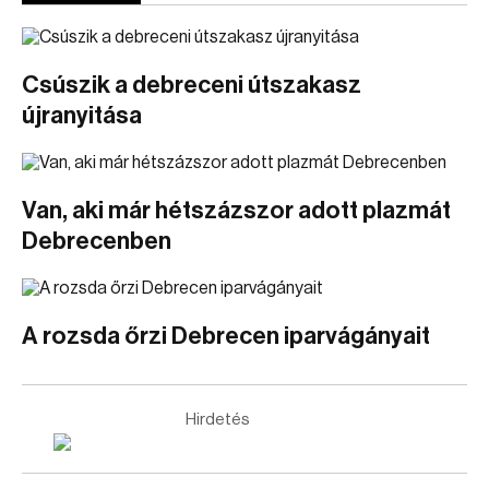
Csúszik a debreceni útszakasz
újranyitása
Van, aki már hétszázszor adott plazmát
Debrecenben
A rozsda őrzi Debrecen iparvágányait
Hirdetés