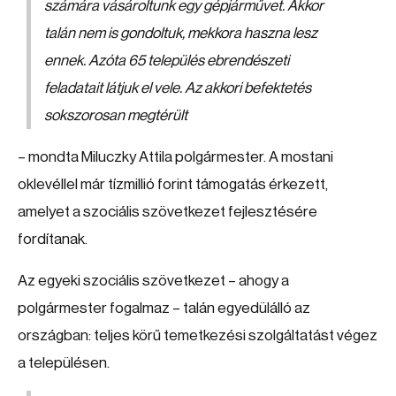
számára vásároltunk egy gépjárművet. Akkor
talán nem is gondoltuk, mekkora haszna lesz
ennek. Azóta 65 település ebrendészeti
feladatait látjuk el vele. Az akkori befektetés
sokszorosan megtérült
– mondta Miluczky Attila polgármester. A mostani
oklevéllel már tízmillió forint támogatás érkezett,
amelyet a szociális szövetkezet fejlesztésére
fordítanak.
Az egyeki szociális szövetkezet – ahogy a
polgármester fogalmaz – talán egyedülálló az
országban: teljes körű temetkezési szolgáltatást végez
a településen.