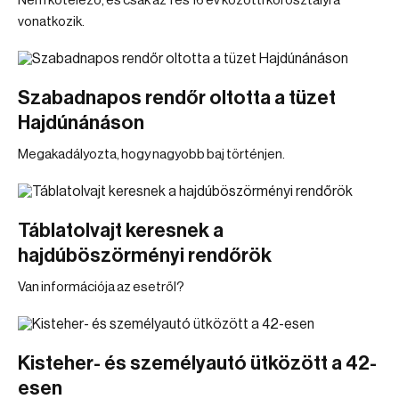
Nem kötelező, és csak az 1 és 16 év közötti korosztályra
vonatkozik.
Szabadnapos rendőr oltotta a tüzet
Hajdúnánáson
Megakadályozta, hogy nagyobb baj történjen.
Táblatolvajt keresnek a
hajdúböszörményi rendőrök
Van információja az esetről?
Kisteher- és személyautó ütközött a 42-
esen