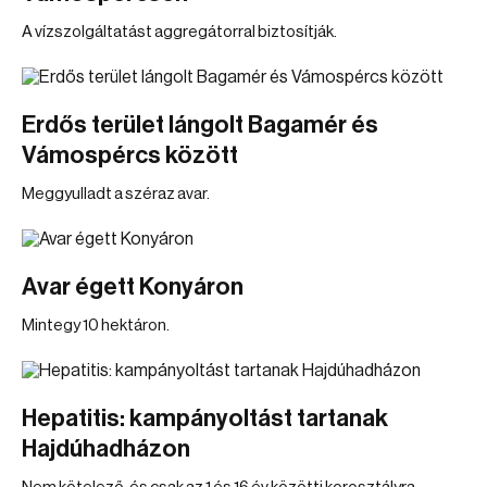
A vízszolgáltatást aggregátorral biztosítják.
Erdős terület lángolt Bagamér és
Vámospércs között
Meggyulladt a széraz avar.
Avar égett Konyáron
Mintegy 10 hektáron.
Hepatitis: kampányoltást tartanak
Hajdúhadházon