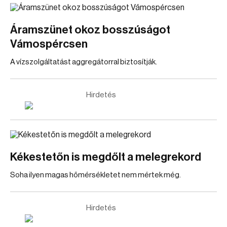
Áramszünet okoz bosszúságot
Vámospércsen
A vízszolgáltatást aggregátorral biztosítják.
Hirdetés
Kékestetőn is megdőlt a melegrekord
Soha ilyen magas hőmérsékletet nem mértek még.
Hirdetés