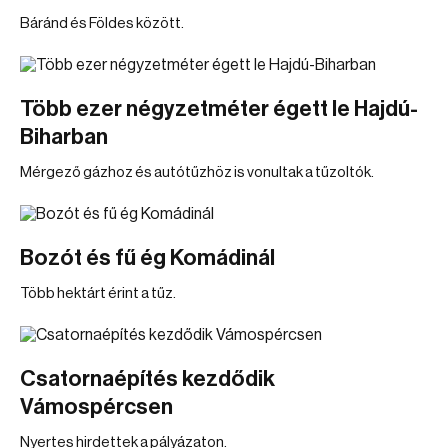
Báránd és Földes között.
Több ezer négyzetméter égett le Hajdú-
Biharban
Mérgező gázhoz és autótűzhöz is vonultak a tűzoltók.
Bozót és fű ég Komádinál
Több hektárt érint a tűz.
Csatornaépítés kezdődik
Vámospércsen
Nyertes hirdettek a pályázaton.