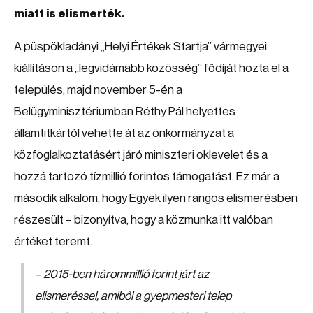
miatt is elismerték.
A püspökladányi „Helyi Értékek Startja” vármegyei
kiállításon a „legvidámabb közösség” fődíját hozta el a
település, majd november 5-én a
Belügyminisztériumban Réthy Pál helyettes
államtitkártól vehette át az önkormányzat a
közfoglalkoztatásért járó miniszteri oklevelet és a
hozzá tartozó tízmillió forintos támogatást. Ez már a
második alkalom, hogy Egyek ilyen rangos elismerésben
részesült – bizonyítva, hogy a közmunka itt valóban
értéket teremt.
– 2015-ben hárommillió forint járt az
elismeréssel, amiből a gyepmesteri telep