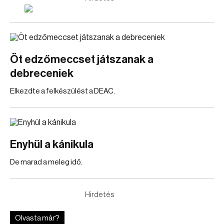
Öt edzőmeccset játszanak a
debreceniek
Elkezdte a felkészülést a DEAC.
Enyhül a kánikula
De marad a meleg idő.
Hirdetés
Olvasta már?