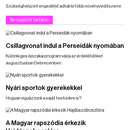
Szükséghelyzeti engedélyt adtak ki több növényvédőszerre.
Támogatott tartalom
Csillagvonat indul a Perseidák nyomában
Különleges éjszakai program várja az érdeklődőket
augusztusban Debrecenben.
Nyári sportok gyerekekkel
Hogyan vigyázzunk a saját testünkre is?
A Magyar rapszódia érkezik