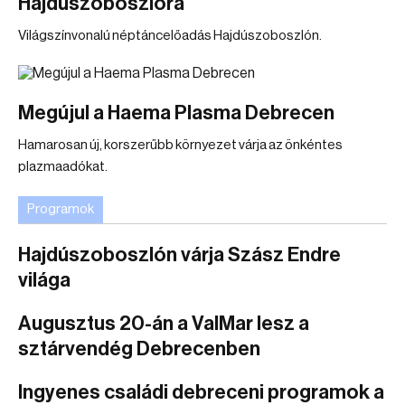
Hajdúszoboszlóra
Világszínvonalú néptáncelőadás Hajdúszoboszlón.
Megújul a Haema Plasma Debrecen
Hamarosan új, korszerűbb környezet várja az önkéntes
plazmaadókat.
Programok
Hajdúszoboszlón várja Szász Endre
világa
Augusztus 20-án a ValMar lesz a
sztárvendég Debrecenben
Ingyenes családi debreceni programok a