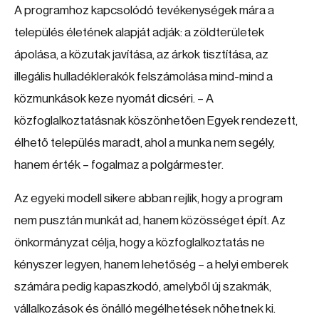
A programhoz kapcsolódó tevékenységek mára a
település életének alapját adják: a zöldterületek
ápolása, a közutak javítása, az árkok tisztítása, az
illegális hulladéklerakók felszámolása mind-mind a
közmunkások keze nyomát dicséri. – A
közfoglalkoztatásnak köszönhetően Egyek rendezett,
élhető település maradt, ahol a munka nem segély,
hanem érték – fogalmaz a polgármester.
Az egyeki modell sikere abban rejlik, hogy a program
nem pusztán munkát ad, hanem közösséget épít. Az
önkormányzat célja, hogy a közfoglalkoztatás ne
kényszer legyen, hanem lehetőség – a helyi emberek
számára pedig kapaszkodó, amelyből új szakmák,
vállalkozások és önálló megélhetések nőhetnek ki.