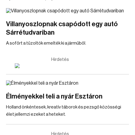
Villanyoszlopnak csapódott egy autó
Sárrétudvariban
A sofőrt a tűzoltók emelték ki a járműből.
Hirdetés
Élményekkel teli a nyár Esztáron
Holland önkéntesek, kreatív táborok és pezsgő közösségi
élet jellemzi ezeket a heteket.
Hirdetés