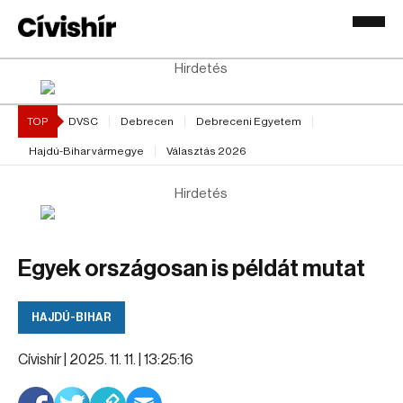
Hirdetés
TOP
DVSC
Debrecen
Debreceni Egyetem
Hajdú-Bihar vármegye
Választás 2026
Hirdetés
Egyek országosan is példát mutat
HAJDÚ-BIHAR
Cívishír |
2025. 11. 11. | 13:25:16