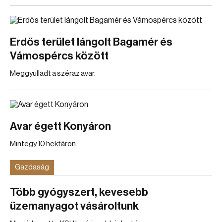
Erdős terület lángolt Bagamér és
Vámospércs között
Meggyulladt a széraz avar.
Avar égett Konyáron
Mintegy 10 hektáron.
Gazdaság
Több gyógyszert, kevesebb
üzemanyagot vásároltunk