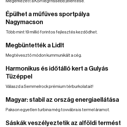
Megérkezett a KSH legfrissebb jelentése.
Épülhet a műfüves sportpálya
Nagymacson
Több mint 19 millió forintos fejlesztés kezdődhet.
Megbüntették a Lidlt
Megtévesztő módon kummunikált a cég.
Harmonikus és időtálló kert a Gulyás
Tüzéppel
Válaszd a Semmelrock prémium térburkolatait!
Magyar: stabil az ország energiaellátása
Pakson egyetlen turbina még tovvábra is termel áramot.
Sáskák veszélyeztetik az alföldi termést