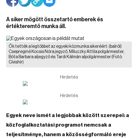
A siker mögött összetartó emberek és
értékteremtő munka áll.
Ők tették a legtöbbet az egyeki közmunka sikeréért: (balról)
Csepreginé Kocsis Nóra jegyző, Miluczky Attila polgármester,
Bóta Barbara aljegyző és Tardi Kálmán alpolgármester
(Fotó:
Cívishír)
Hirdetés
Hirdetés
Egyek neve ismét a legjobbak között szerepel: a
közfoglalkoztatási programot nemcsak a
teljesítménye, hanem a közösségformáló ereje