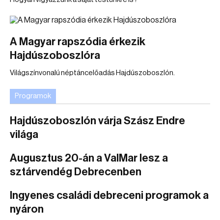
A Magyar rapszódia érkezik
Hajdúszoboszlóra
Világszínvonalú néptáncelőadás Hajdúszoboszlón.
Programok
Hajdúszoboszlón várja Szász Endre
világa
Augusztus 20-án a ValMar lesz a
sztárvendég Debrecenben
Ingyenes családi debreceni programok a
nyáron