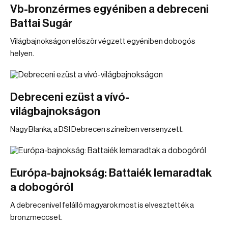
Vb-bronzérmes egyéniben a debreceni
Battai Sugár
Világbajnokságon először végzett egyéniben dobogós
helyen.
Debreceni ezüst a vívó-
világbajnokságon
Nagy Blanka, a DSI Debrecen színeiben versenyzett.
Európa-bajnokság: Battaiék lemaradtak
a dobogóról
A debrecenivel felálló magyarok most is elvesztették a
bronzmeccset.