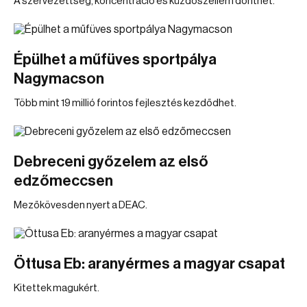
A szervezettség, koncentráció és küzdőszellem dönthet.
Épülhet a műfüves sportpálya
Nagymacson
Több mint 19 millió forintos fejlesztés kezdődhet.
Debreceni győzelem az első
edzőmeccsen
Mezőkövesden nyert a DEAC.
Öttusa Eb: aranyérmes a magyar csapat
Kitettek magukért.