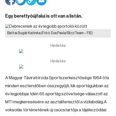
Egy berettyóújfalui is ott van a listán.
Battai Sugár Katinka
(Fotó: Eva Pavía/BizziTeam – FIE)
Hirdetés
Hirdetés
A Magyar Távirati Iroda Sportszerkesztősége 1964 óta
minden esztendőben összegyűjti, kik sportágukban az
év legjobbjai. Idén 65 sportág szövetsége válaszolt az
MTI megkeresésére az asztalitenisztől a vízilabdáig.A
voksolás történetének új csúcstartója a tájékozódási