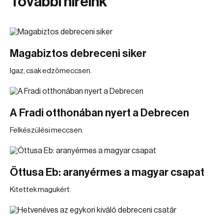
További híreink
Magabiztos debreceni siker
Igaz, csak edzőmeccsen.
A Fradi otthonában nyert a Debrecen
Felkészülési meccsen.
Öttusa Eb: aranyérmes a magyar csapat
Kitettek magukért.