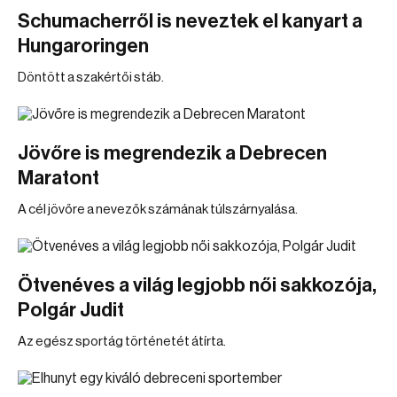
Schumacherről is neveztek el kanyart a
Hungaroringen
Döntött a szakértői stáb.
Jövőre is megrendezik a Debrecen
Maratont
A cél jövőre a nevezők számának túlszárnyalása.
Ötvenéves a világ legjobb női sakkozója,
Polgár Judit
Az egész sportág történetét átírta.