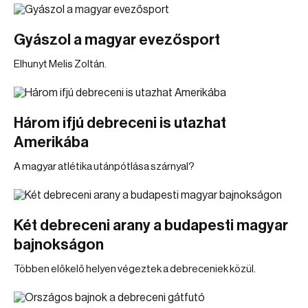
Gyászol a magyar evezősport
Elhunyt Melis Zoltán.
Három ifjú debreceni is utazhat
Amerikába
A magyar atlétika utánpótlása szárnyal?
Két debreceni arany a budapesti magyar
bajnokságon
Többen előkelő helyen végeztek a debreceniek közül.