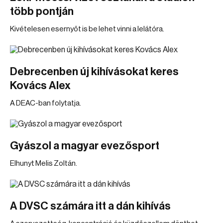
több pontján
Kivételesen esernyőt is be lehet vinni a lelátóra.
Debrecenben új kihívásokat keres
Kovács Alex
A DEAC-ban folytatja.
Gyászol a magyar evezősport
Elhunyt Melis Zoltán.
A DVSC számára itt a dán kihívás