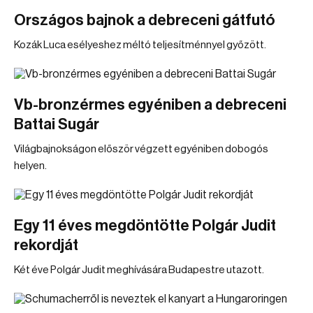
Országos bajnok a debreceni gátfutó
Kozák Luca esélyeshez méltó teljesítménnyel győzött.
Vb-bronzérmes egyéniben a debreceni
Battai Sugár
Világbajnokságon először végzett egyéniben dobogós
helyen.
Egy 11 éves megdöntötte Polgár Judit
rekordját
Két éve Polgár Judit meghívására Budapestre utazott.