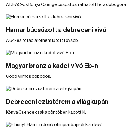
A DEAC-os Kónya Csenge csapatban állhatott fel a dobogóra.
Hamar búcsúzott a debreceni vívó
A 64-es főtábláról nem jutott tovább.
Magyar bronz a kadet vívó Eb-n
Godó Vilmos dobogós.
Debreceni ezüstérem a világkupán
Kónya Csenge csak a döntőben kapott ki.