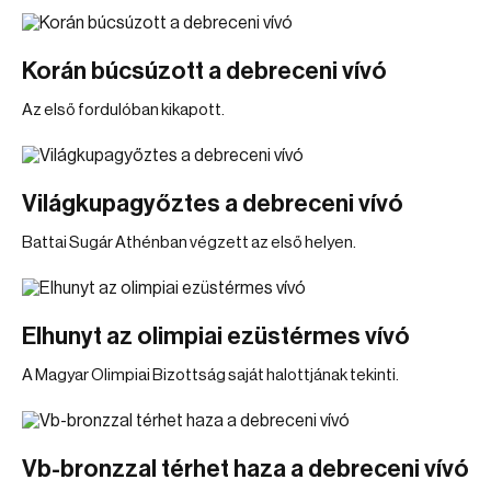
Korán búcsúzott a debreceni vívó
Az első fordulóban kikapott.
Világkupagyőztes a debreceni vívó
Battai Sugár Athénban végzett az első helyen.
Elhunyt az olimpiai ezüstérmes vívó
A Magyar Olimpiai Bizottság saját halottjának tekinti.
Vb-bronzzal térhet haza a debreceni vívó