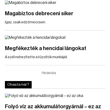
Magabiztos debreceni siker
Igaz, csak edzőmeccsen.
Megfékezték a hencidai lángokat
A szél nehezítette a tűzoltók munkáját.
Hirdetés
Olvasta már?
Folyó víz az akkumulátorgyárnál – ez az