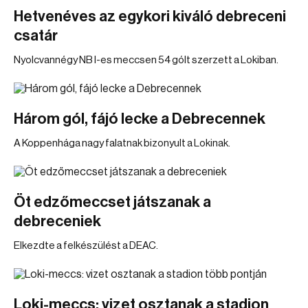
Hetvenéves az egykori kiváló debreceni
csatár
Nyolcvannégy NB I-es meccsen 54 gólt szerzett a Lokiban.
Három gól, fájó lecke a Debrecennek
A Koppenhága nagy falatnak bizonyult a Lokinak.
Öt edzőmeccset játszanak a
debreceniek
Elkezdte a felkészülést a DEAC.
Loki-meccs: vizet osztanak a stadion