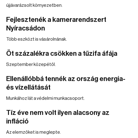
újjávarázsolt környezetben.
Fejlesztenék a kamerarendszert
Nyíracsádon
Több eszközt is vásárolnának.
Öt százalékra csökken a tűzifa áfája
Szeptember közepétől.
Ellenállóbbá tennék az ország energia-
és vízellátását
Munkához lát a védelmi munkacsoport.
Tíz éve nem volt ilyen alacsony az
infláció
Az elemzőket is meglepte.