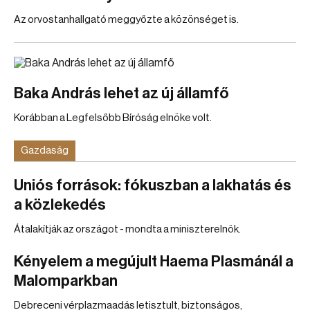
Az orvostanhallgató meggyőzte a közönséget is.
Baka András lehet az új államfő
Korábban a Legfelsőbb Bíróság elnöke volt.
Gazdaság
Uniós források: fókuszban a lakhatás és
a közlekedés
Átalakítják az országot - mondta a miniszterelnök.
Kényelem a megújult Haema Plasmánál a
Malomparkban
Debreceni vérplazmaadás letisztult, biztonságos,