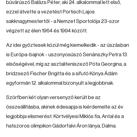
búvárúszó Balázs Péter, aki 24. alkalommal lett első,
ezzel átvette a vezetést Portisch Lajos
sakknagymestertől - a Nemzet Sportolója 23-szor
végzett az élen 1964 és 1994 között.
Az idei győztesek közül még kiemelkedik - az úszásban
is Európa-bajnok - uszonyosúszó Senánszky Petra 13.
elsőségével, míg az asztaliteniszező Póta Georgina, a
bridzsező Fischer Brigitta és a sífutó Kónya Ádám
egyformán 12. alkalommal bizonyult a legjobbnak.
Szörfben két olyan versenyző került be az
összeállításba, akinek édesapja is kiérdemelte az év
legjobbja elismerést: Körtvélyesi Miklós fia, Antal és a
hatszoros olimpikon Gádorfalvi Áron lánya, Dalma.