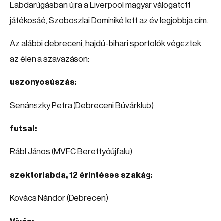
Labdarúgásban újra a Liverpool magyar válogatott
játékosáé, Szoboszlai Dominiké lett az év legjobbja cím.
Az alábbi debreceni, hajdú-bihari sportolók végeztek
az élen a szavazáson:
uszonyosúszás:
Senánszky Petra (Debreceni Búvárklub)
futsal:
Rábl János (MVFC Berettyóújfalu)
szektorlabda, 12 érintéses szakág:
Kovács Nándor (Debrecen)