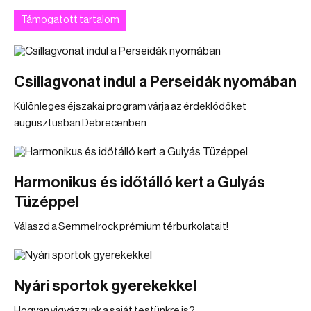
Támogatott tartalom
Csillagvonat indul a Perseidák nyomában
Különleges éjszakai program várja az érdeklődőket
augusztusban Debrecenben.
Harmonikus és időtálló kert a Gulyás
Tüzéppel
Válaszd a Semmelrock prémium térburkolatait!
Nyári sportok gyerekekkel
Hogyan vigyázzunk a saját testünkre is?