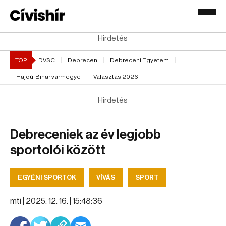
Hirdetés
TOP
DVSC
Debrecen
Debreceni Egyetem
Hajdú-Bihar vármegye
Választás 2026
Hirdetés
Debreceniek az év legjobb
sportolói között
EGYÉNI SPORTOK
VÍVÁS
SPORT
mti |
2025. 12. 16. | 15:48:36