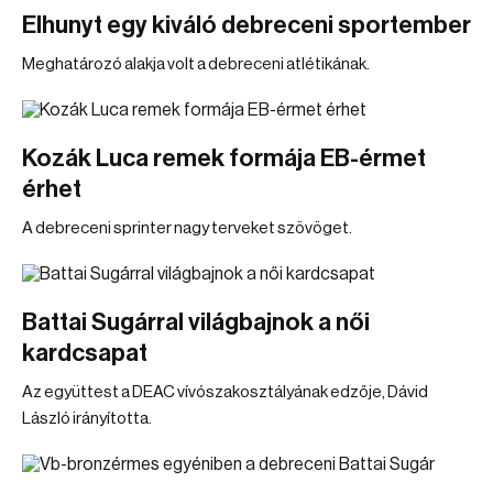
Elhunyt egy kiváló debreceni sportember
Meghatározó alakja volt a debreceni atlétikának.
Kozák Luca remek formája EB-érmet
érhet
A debreceni sprinter nagy terveket szövöget.
Battai Sugárral világbajnok a női
kardcsapat
Az együttest a DEAC vívószakosztályának edzője, Dávid
László irányította.