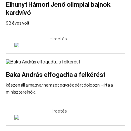
Elhunyt Hámori Jenő olimpiai bajnok
kardvívó
93 éves volt.
Hirdetés
Baka András elfogadta a felkérést
készen áll a magyar nemzet egységéért dolgozni - írta a
miniszterelnök.
Hirdetés