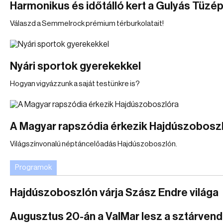
Harmonikus és időtálló kert a Gulyás Tüzé
Válaszd a Semmelrock prémium térburkolatait!
Nyári sportok gyerekekkel
Hogyan vigyázzunk a saját testünkre is?
A Magyar rapszódia érkezik Hajdúszobosz
Világszínvonalú néptáncelőadás Hajdúszoboszlón.
Programok
Hajdúszoboszlón várja Szász Endre világa
Augusztus 20-án a ValMar lesz a sztárven