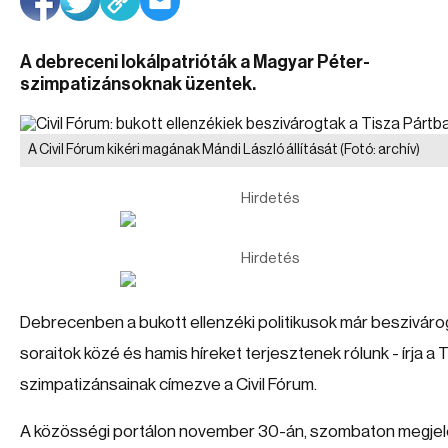
A debreceni lokálpatrióták a Magyar Péter-
szimpatizánsoknak üzentek.
A Civil Fórum kikéri magának Mándi László állítását
(Fotó: archív)
Hirdetés
Hirdetés
Debrecenben a bukott ellenzéki politikusok már besziváro
soraitok közé és hamis híreket terjesztenek rólunk - írja a 
szimpatizánsainak címezve a Civil Fórum.
A közösségi portálon november 30-án, szombaton megjel