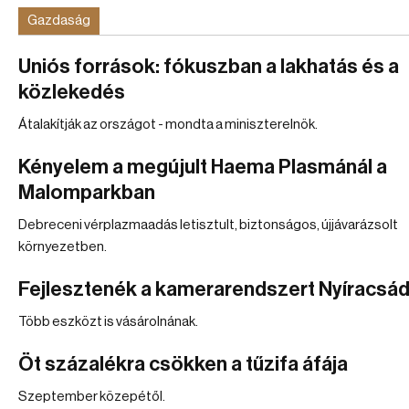
Gazdaság
Uniós források: fókuszban a lakhatás és a
közlekedés
Átalakítják az országot - mondta a miniszterelnök.
Kényelem a megújult Haema Plasmánál a
Malomparkban
Debreceni vérplazmaadás letisztult, biztonságos, újjávarázsolt
környezetben.
Fejlesztenék a kamerarendszert Nyíracsá
Több eszközt is vásárolnának.
Öt százalékra csökken a tűzifa áfája
Szeptember közepétől.