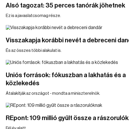
Alsó tagozat: 35 perces tanórák jöhetnek
Ez is a javaslatcsomag része.
Visszakapja korábbi nevét a debreceni dan
És az összes többi alakulat is.
Uniós források: fókuszban a lakhatás és a
közlekedés
Átalakítják az országot - mondta a miniszterelnök.
REpont: 109 millió gyűlt össze a rászoruló
Fél év alatt.