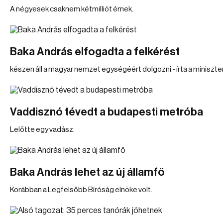
A négyesek csaknem kétmilliót érnek.
Baka András elfogadta a felkérést
készen áll a magyar nemzet egységéért dolgozni - írta a miniszte
Vaddisznó tévedt a budapesti metróba
Lelőtte egy vadász.
Baka András lehet az új államfő
Korábban a Legfelsőbb Bíróság elnöke volt.