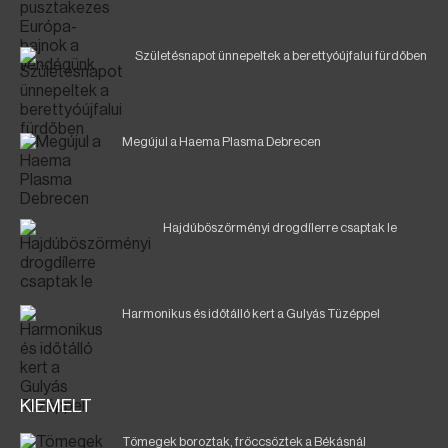
Születésnapot ünnepeltek a berettyóújfalui fürdőben
Megújul a Haema Plasma Debrecen
Hajdúböszörményi drogdílerre csaptak le
Harmonikus és időtálló kert a Gulyás Tüzéppel
KIEMELT
Tömegek boroztak, fröccsöztek a Békásnál