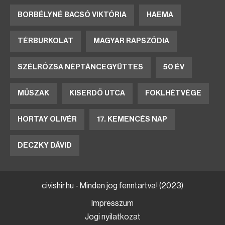
BORBÉLYNÉ BACSÓ VIKTÓRIA
HAEMA
TÉRBURKOLAT
MAGYAR RAPSZÓDIA
SZÉLRÓZSA NÉPTÁNCEGYÜTTES
50 ÉV
MŰSZAK
KISERDŐ UTCA
FOKLHÉTVÉGE
HORTAY OLIVÉR
17. KEMENCÉS NAP
DECZKY DÁVID
civishir.hu - Minden jog fenntartva! (2023)
Impresszum
Jogi nyilatkozat