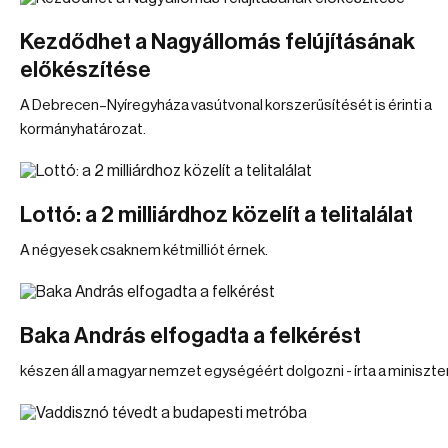
Kezdődhet a Nagyállomás felújításának
előkészítése
A Debrecen–Nyíregyháza vasútvonal korszerűsítését is érinti a
kormányhatározat.
Lottó: a 2 milliárdhoz közelít a telitalálat
A négyesek csaknem kétmilliót érnek.
Baka András elfogadta a felkérést
készen áll a magyar nemzet egységéért dolgozni - írta a miniszte