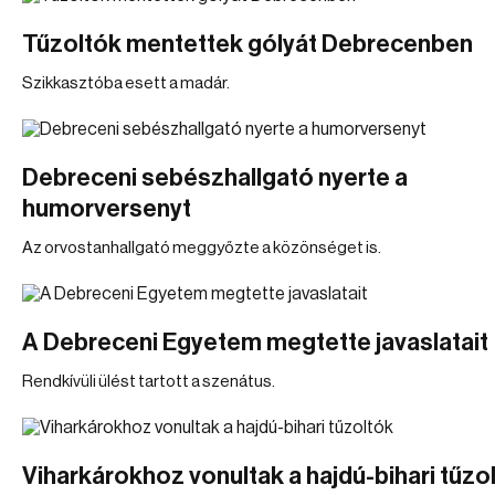
Tűzoltók mentettek gólyát Debrecenben
Szikkasztóba esett a madár.
Debreceni sebészhallgató nyerte a
humorversenyt
Az orvostanhallgató meggyőzte a közönséget is.
A Debreceni Egyetem megtette javaslatait
Rendkívüli ülést tartott a szenátus.
Viharkárokhoz vonultak a hajdú-bihari tűzo