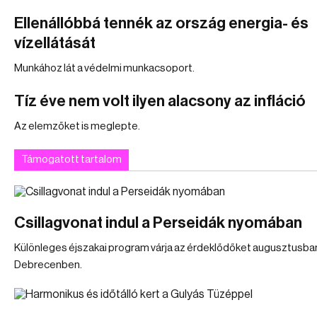
Ellenállóbbá tennék az ország energia- és
vízellátását
Munkához lát a védelmi munkacsoport.
Tíz éve nem volt ilyen alacsony az infláció
Az elemzőket is meglepte.
Támogatott tartalom
Csillagvonat indul a Perseidák nyomában
Különleges éjszakai program várja az érdeklődőket augusztusba
Debrecenben.