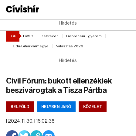
Hirdetés
TOP
DVSC
Debrecen
Debreceni Egyetem
Hajdú-Bihar vármegye
Választás 2026
Hirdetés
Civil Fórum: bukott ellenzékiek
beszivárogtak a Tisza Pártba
BELFÖLD
HELYBEN JÁRÓ
KÖZÉLET
|
2024. 11. 30. | 16:02:38