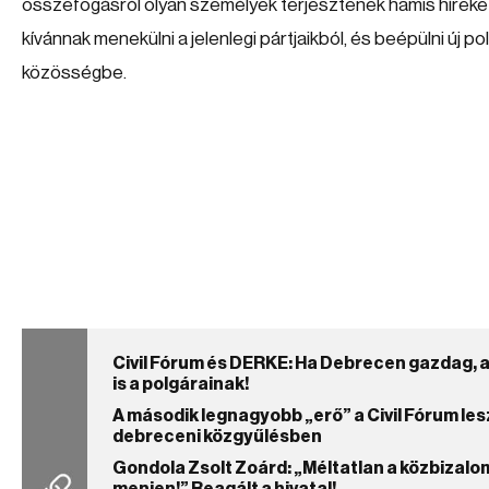
összefogásról olyan személyek terjesztenek hamis híreket,
kívánnak menekülni a jelenlegi pártjaikból, és beépülni új poli
közösségbe.
Civil Fórum és DERKE: Ha Debrecen gazdag, 
is a polgárainak!
A második legnagyobb „erő” a Civil Fórum lesz
debreceni közgyűlésben
Gondola Zsolt Zoárd: „Méltatlan a közbizalo