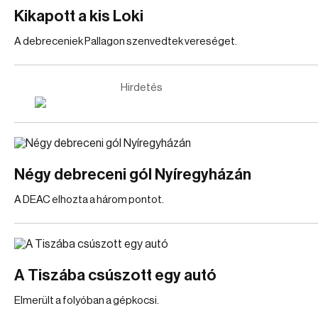
Kikapott a kis Loki
A debreceniek Pallagon szenvedtek vereséget.
Hirdetés
Négy debreceni gól Nyíregyházán
A DEAC elhozta a három pontot.
A Tiszába csúszott egy autó
Elmerült a folyóban a gépkocsi.