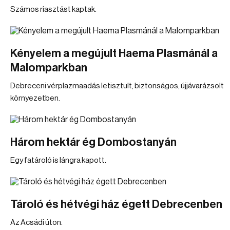
Számos riasztást kaptak.
Kényelem a megújult Haema Plasmánál a
Malomparkban
Debreceni vérplazmaadás letisztult, biztonságos, újjávarázsolt
környezetben.
Három hektár ég Dombostanyán
Egy fatároló is lángra kapott.
Tároló és hétvégi ház égett Debrecenben
Az Acsádi úton.