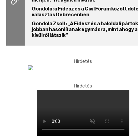
menjen!” Reagált a hivatal!
Gondola: a Fidesz és a Civil Fórum között dől e
választás Debrecenben
Gondola Zsolt: „A Fidesz és a baloldali pártok
jobban hasonlítanak egymásra, mint ahogy a
kívülről látszik”
Hirdetés
Hirdetés