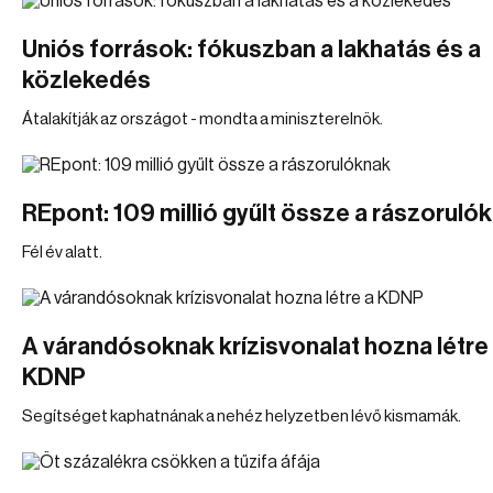
Uniós források: fókuszban a lakhatás és a
közlekedés
Átalakítják az országot - mondta a miniszterelnök.
REpont: 109 millió gyűlt össze a rászoruló
Fél év alatt.
A várandósoknak krízisvonalat hozna létre
KDNP
Segítséget kaphatnának a nehéz helyzetben lévő kismamák.