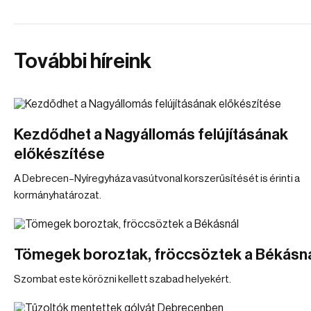
További híreink
Kezdődhet a Nagyállomás felújításának
előkészítése
A Debrecen–Nyíregyháza vasútvonal korszerűsítését is érinti a
kormányhatározat.
Tömegek boroztak, fröccsöztek a Békásn
Szombat este körözni kellett szabad helyekért.