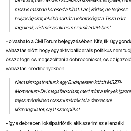
tanácsot, mert te nem vállaltad a következményeket, ha
most is másban keresed a hibát. Laci, kérlek, ne terjessz
hülyeségeket, inkább add át a lehetőséget a Tisza párt
tagjainak, rád már senki nem számít 2026-ban!
- olvasható a Civil Fórum bejegyzésében. Kifejtik: úgy gond
választás előtt, hogy egy aktív balliberális politikus nem tud
összefogni és megszólítani a debrecenieket, és ez igazoló
választási eredményekben.
Nem támogathattunk egy Budapesten kötött MSZP-
Momentum-DK megállapodást, mert mint a tények igazol
teljes mértékben rosszul mérték fel a debreceni
közhangulatot, saját szerepüket
- így a debreceni lokálpatrióták, akik szerint az ellenzéki