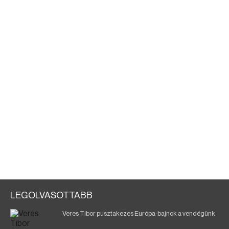
LEGOLVASOTTABB
Veres Tibor pusztakezes Európa-bajnok a vendégünk