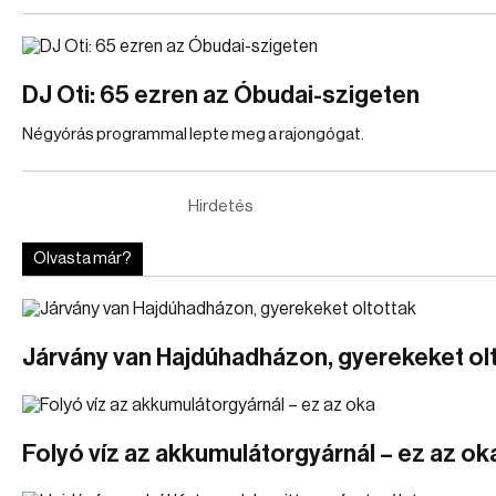
DJ Oti: 65 ezren az Óbudai-szigeten
Négyórás programmal lepte meg a rajongógat.
Hirdetés
Olvasta már?
Járvány van Hajdúhadházon, gyerekeket ol
Folyó víz az akkumulátorgyárnál – ez az ok