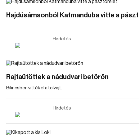
Hajdúsámsonból Katmanduba vitte a pászt
Hirdetés
Rajtaütöttek a nádudvari betörőn
Bilincsben vitték el a tolvajt.
Hirdetés