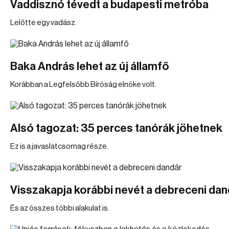
Vaddisznó tévedt a budapesti metróba
Lelőtte egy vadász.
Baka András lehet az új államfő
Korábban a Legfelsőbb Bíróság elnöke volt.
Alsó tagozat: 35 perces tanórák jöhetnek
Ez is a javaslatcsomag része.
Visszakapja korábbi nevét a debreceni dan
És az összes többi alakulat is.