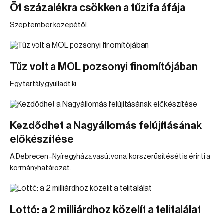
Öt százalékra csökken a tűzifa áfája
Szeptember közepétől.
Tűz volt a MOL pozsonyi finomítójában
Egy tartály gyulladt ki.
Kezdődhet a Nagyállomás felújításának
előkészítése
A Debrecen–Nyíregyháza vasútvonal korszerűsítését is érinti a
kormányhatározat.
Lottó: a 2 milliárdhoz közelít a telitalálat