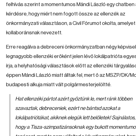
felhívás szerint a momentumos Mándi László egy chatben 
kérdésre, hogy miért nem fogott össze az ellenzék az
önkormányzati választáson, a Civil Fórumot okolta, amelyet
kollaboránsnak nevezett.
Erre reagálva a debreceni önkormányzatban négy képvisel
legnagyobb ellenzéki erőként jelen lévő lokálpatrióta egye
írja, a helyhatósági választások előtt az ellenzéki tárgyalás
éppen Mándi László miatt álltak fel, mert ő az MSZP/DK
budapesti alkuja miatt vált polgármesterjelöltté.
Hat ellenzéki pártot azért győztünk le, mert ránk többen
szavaztak, debreceniek, ezért ne bántsd azokat a
lokálpatriótákat, akiknek elegük lett belőletek! Sajnálatos,
hogy a Tisza-szimpatizánsoknak egy bukott momentumo