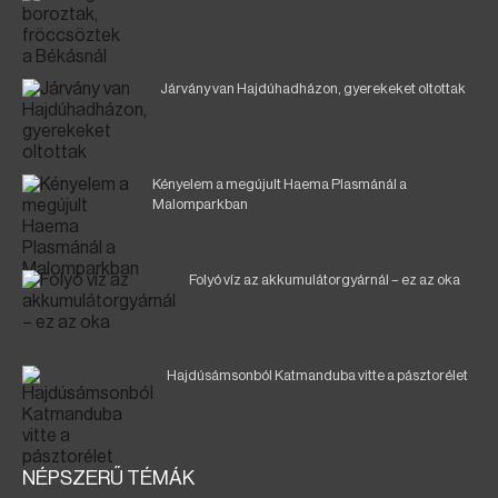
Járvány van Hajdúhadházon, gyerekeket oltottak
Kényelem a megújult Haema Plasmánál a
Malomparkban
Folyó víz az akkumulátorgyárnál – ez az oka
Hajdúsámsonból Katmanduba vitte a pásztorélet
NÉPSZERŰ TÉMÁK