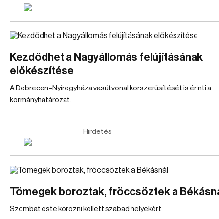
Kezdődhet a Nagyállomás felújításának
előkészítése
A Debrecen–Nyíregyháza vasútvonal korszerűsítését is érinti a
kormányhatározat.
Hirdetés
Tömegek boroztak, fröccsöztek a Békásn
Szombat este körözni kellett szabad helyekért.