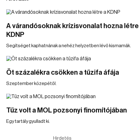
A várandósoknak krízisvonalat hozna létre
KDNP
Segítséget kaphatnának a nehéz helyzetben lévő kismamák.
Öt százalékra csökken a tűzifa áfája
Szeptember közepétől.
Tűz volt a MOL pozsonyi finomítójában
Egy tartály gyulladt ki.
Hirdetés