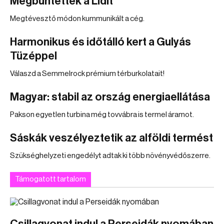
Megbüntették a Lidlt
Megtévesztő módon kummunikált a cég.
Harmonikus és időtálló kert a Gulyás
Tüzéppel
Válaszd a Semmelrock prémium térburkolatait!
Magyar: stabil az ország energiaellátása
Pakson egyetlen turbina még tovvábra is termel áramot.
Sáskák veszélyeztetik az alföldi termést
Szükséghelyzeti engedélyt adtak ki több növényvédőszerre.
Támogatott tartalom