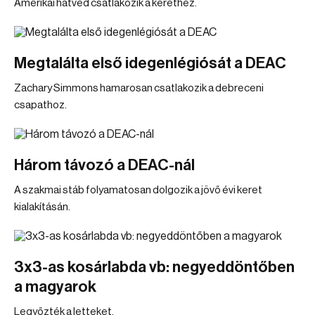
Amerikai hátvéd csatlakozik a kerethez.
Megtalálta első idegenlégiósát a DEAC
Zachary Simmons hamarosan csatlakozik a debreceni
csapathoz.
Három távozó a DEAC-nál
A szakmai stáb folyamatosan dolgozik a jövő évi keret
kialakításán.
3x3-as kosárlabda vb: negyeddöntőben
a magyarok
Legyőzték a letteket.