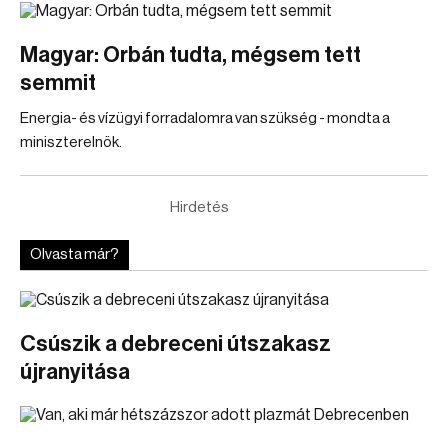
Magyar: Orbán tudta, mégsem tett
semmit
Energia- és vízügyi forradalomra van szükség - mondta a
miniszterelnök.
Hirdetés
Olvasta már?
Csúszik a debreceni útszakasz
újranyitása