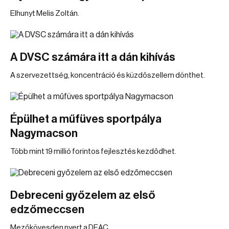
Elhunyt Melis Zoltán.
A DVSC számára itt a dán kihívás
A szervezettség, koncentráció és küzdőszellem dönthet.
Épülhet a műfüves sportpálya
Nagymacson
Több mint 19 millió forintos fejlesztés kezdődhet.
Debreceni győzelem az első
edzőmeccsen
Mezőkövesden nyert a DEAC.