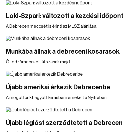
Loki-Szpari: változott a kezdési időpont
A Debrecen meccsét is érinti az MLSZ ajánlása.
Munkába állnak a debreceni kosarasok
Őt edzőmeccset játszanak majd.
Újabb amerikai érkezik Debrecenbe
A mögöttünk hagyott kiírásban remekelt a Nyitrában.
Újabb légióst szerződtetett a Debrecen