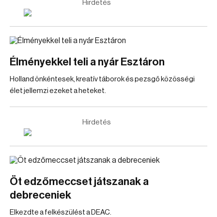
Hirdetés
Élményekkel teli a nyár Esztáron
Holland önkéntesek, kreatív táborok és pezsgő közösségi
élet jellemzi ezeket a heteket.
Hirdetés
Öt edzőmeccset játszanak a
debreceniek
Elkezdte a felkészülést a DEAC.