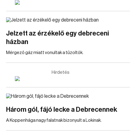
Jelzett az érzékelő egy debreceni
házban
Mérgező gáz miatt vonultak a tűzoltók.
Hirdetés
Három gól, fájó lecke a Debrecennek
A Koppenhága nagy falatnak bizonyult a Lokinak.