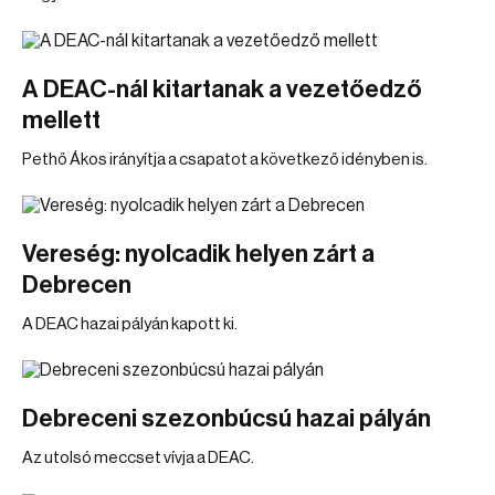
A DEAC-nál kitartanak a vezetőedző
mellett
Pethő Ákos irányítja a csapatot a következő idényben is.
Vereség: nyolcadik helyen zárt a
Debrecen
A DEAC hazai pályán kapott ki.
Debreceni szezonbúcsú hazai pályán
Az utolsó meccset vívja a DEAC.