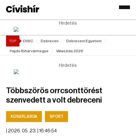
Hirdetés
TOP
DVSC
Debrecen
Debreceni Egyetem
Hajdú-Bihar vármegye
Választás 2026
Hirdetés
Többszörös orrcsonttörést
szenvedett a volt debreceni
KOSÁRLABDA
SPORT
|
2026. 05. 23. | 16:46:54