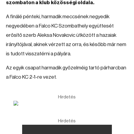
szombaton a klub közösségi oldala.
A finálé pénteki, harmadik meccsének negyedik
negyedében a Falco KC Szombathely együttesét
erősítő szerb Aleksa Novakovic ütközött a hazaiak
irányítójával, akinek vérzett az orra, és később már nem
is tudott visszatérni a pályára.
Az egyik csapat harmadik győzelméig tartó párharcban
a Falco KC 2-1-re vezet.
Hirdetés
Hirdetés