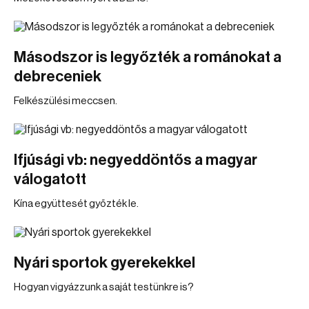
Másodszor is legyőzték a románokat a
debreceniek
Felkészülési meccsen.
Ifjúsági vb: negyeddöntős a magyar
válogatott
Kína együttesét győzték le.
Nyári sportok gyerekekkel
Hogyan vigyázzunk a saját testünkre is?