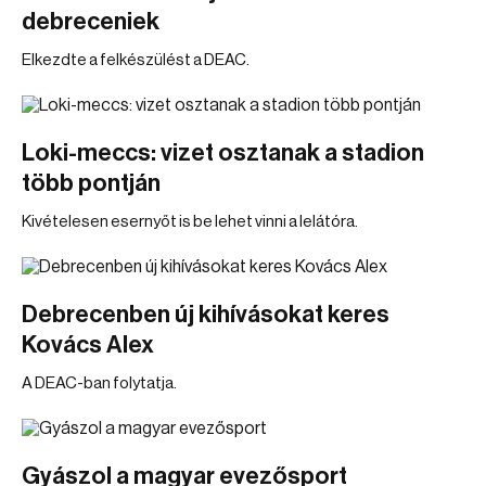
debreceniek
Elkezdte a felkészülést a DEAC.
Loki-meccs: vizet osztanak a stadion
több pontján
Kivételesen esernyőt is be lehet vinni a lelátóra.
Debrecenben új kihívásokat keres
Kovács Alex
A DEAC-ban folytatja.
Gyászol a magyar evezősport