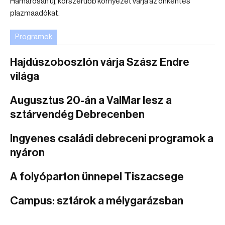
Hamarosan új, korszerűbb környezet várja az önkéntes
plazmaadókat.
Programok
Hajdúszoboszlón várja Szász Endre
világa
Augusztus 20-án a ValMar lesz a
sztárvendég Debrecenben
Ingyenes családi debreceni programok a
nyáron
A folyóparton ünnepel Tiszacsege
Campus: sztárok a mélygarázsban