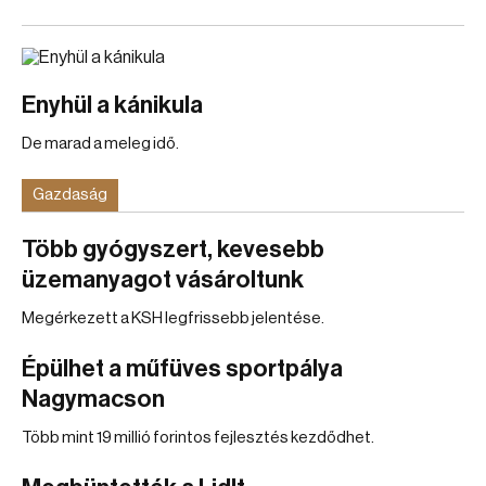
Enyhül a kánikula
De marad a meleg idő.
Gazdaság
Több gyógyszert, kevesebb
üzemanyagot vásároltunk
Megérkezett a KSH legfrissebb jelentése.
Épülhet a műfüves sportpálya
Nagymacson
Több mint 19 millió forintos fejlesztés kezdődhet.