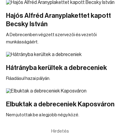
Hajós Alfréd Aranyplakettet kapott
Becsky István
A Debrecenben végzett szervezői és vezetői
munkásságáért.
Hátrányba kerültek a debreceniek
Ráadásul hazai pályán.
Elbuktak a debreceniek Kaposváron
Nem jutottak be a legjobb négy közé.
Hirdetés