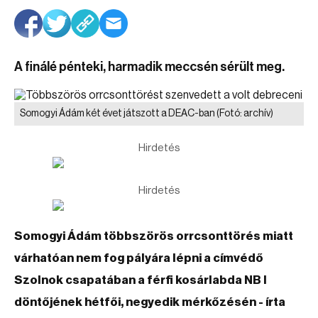
A finálé pénteki, harmadik meccsén sérült meg.
Somogyi Ádám két évet játszott a DEAC-ban
(Fotó: archív)
Hirdetés
Hirdetés
Somogyi Ádám többszörös orrcsonttörés miatt
várhatóan nem fog pályára lépni a címvédő
Szolnok csapatában a férfi kosárlabda NB I
döntőjének hétfői, negyedik mérkőzésén - írta