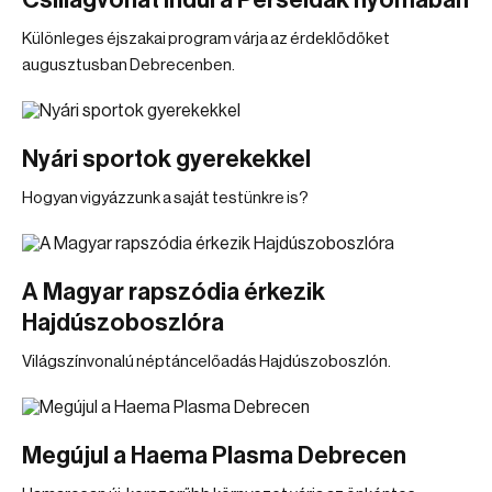
Csillagvonat indul a Perseidák nyomában
Különleges éjszakai program várja az érdeklődőket
augusztusban Debrecenben.
Nyári sportok gyerekekkel
Hogyan vigyázzunk a saját testünkre is?
A Magyar rapszódia érkezik
Hajdúszoboszlóra
Világszínvonalú néptáncelőadás Hajdúszoboszlón.
Megújul a Haema Plasma Debrecen