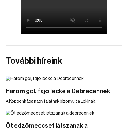
További híreink
Három gól, fájó lecke a Debrecennek
A Koppenhága nagy falatnak bizonyult a Lokinak.
Öt edzőmeccset játszanak a