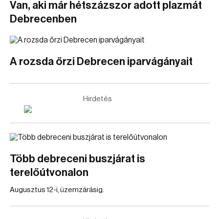
Van, aki már hétszázszor adott plazmát
Debrecenben
A rozsda őrzi Debrecen iparvágányait
Hirdetés
Több debreceni buszjárat is
terelőútvonalon
Augusztus 12-i, üzemzárásig.