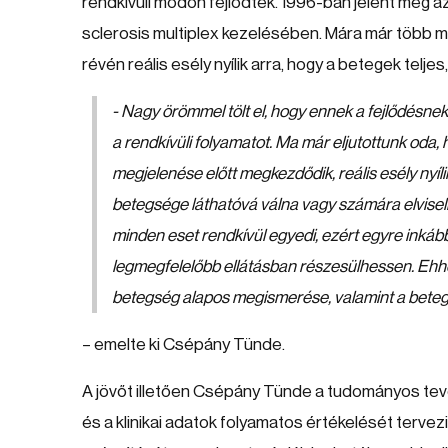
rendkívüli módon fejlődtek. 1996-ban jelent meg az
sclerosis multiplex kezelésében. Mára már több m
révén reális esély nyílik arra, hogy a betegek telje
- Nagy örömmel tölt el, hogy ennek a fejlődésne
a rendkívüli folyamatot. Ma már eljutottunk oda
megjelenése előtt megkezdődik, reális esély nyílik
betegsége láthatóvá válna vagy számára elvisel
minden eset rendkívül egyedi, ezért egyre inká
legmegfelelőbb ellátásban részesülhessen. Ehhe
betegség alapos megismerése, valamint a bete
– emelte ki Csépány Tünde.
A jövőt illetően Csépány Tünde a tudományos te
és a klinikai adatok folyamatos értékelését terv