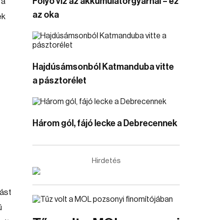
Folyó víz az akkumulátorgyárnál – ez
 a
az oka
ek
Hajdúsámsonból Katmanduba vitte
a pásztorélet
Három gól, fájó lecke a Debrecennek
Hirdetés
ást
ű