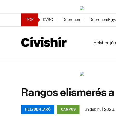
TOP
DVSC
Debrecen
Debreceni Eg
Helyben jár
Rangos elismerés a
unideb.hu |
2026. 
HELYBEN JÁRÓ
CAMPUS