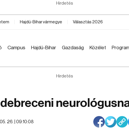
Hirdetés
yetem
Hajdú-Bihar vármegye
Választás 2026
ó
Campus
Hajdú-Bihar
Gazdaság
Közélet
Progra
Hirdetés
 debreceni neurológusn
05. 26. | 09:10:08