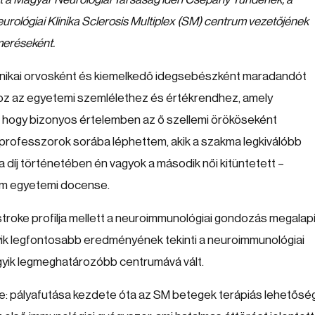
ológiai Klinika Sclerosis Multiplex (SM) centrum vezetőjének
meréseként.
 klinikai orvosként és kiemelkedő idegsebészként maradandót
hoz az egyetemi szemlélethez és értékrendhez, amely
 hogy bizonyos értelemben az ő szellemi örököseként
n professzorok sorába léphettem, akik a szakma legkiválóbb
a díj történetében én vagyok a második női kitüntetett –
em egyetemi docense.
stroke profilja mellett a neuroimmunológiai gondozás megalapí
ik legfontosabb eredményének tekinti a neuroimmunológiai
egyik legmeghatározóbb centrumává vált.
: pályafutása kezdete óta az SM betegek terápiás lehetősé