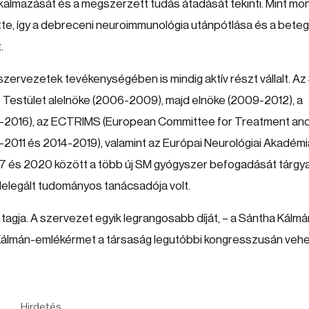
kalmazását és a megszerzett tudás átadását tekinti. Mint mo
lette, így a debreceni neuroimmunológia utánpótlása és a bete
.
ervezetek tevékenységében is mindig aktív részt vállalt. A
estület alelnöke (2006-2009), majd elnöke (2009-2012), a
3-2016), az ECTRIMS (European Committee for Treatment an
-2011 és 2014-2019), valamint az Európai Neurológiai Akadémi
17 és 2020 között a több új SM gyógyszer befogadását tárgy
legált tudományos tanácsadója volt.
tagja. A szervezet egyik legrangosabb díját, – a Sántha Kálmá
ha Kálmán-emlékérmet a társaság legutóbbi kongresszusán veh
Hirdetés