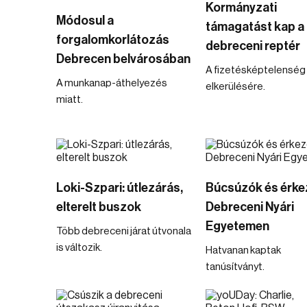
Kormányzati
Módosul a
támagatást kap a
forgalomkorlátozás
debreceni reptér
Debrecen belvárosában
A fizetésképtelenség
A munkanap-áthelyezés
elkerülésére.
miatt.
Loki-Szpari: útlezárás,
Búcsúzók és érke
elterelt buszok
Debreceni Nyári
Egyetemen
Több debreceni járat útvonala
is változik.
Hatvanan kaptak
tanúsítványt.