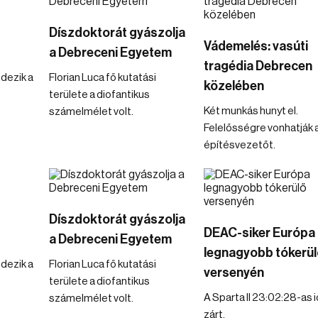
Díszdoktorát gyászolja
Vádemelés: vasúti
a Debreceni Egyetem
tragédia Debrecen
dezik a
Florian Luca fő kutatási
közelében
területe a diofantikus
Két munkás hunyt el.
számelmélet volt.
Felelősségre vonhatják 
építésvezetőt.
Díszdoktorát gyászolja
DEAC-siker Európa
a Debreceni Egyetem
legnagyobb tókerül
dezik a
Florian Luca fő kutatási
versenyén
területe a diofantikus
A Sparta II 23:02:28-as 
számelmélet volt.
zárt.