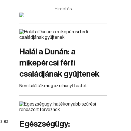
Hirdetés
Halál a Dunán: a
mikepércsi férfi
családjának gyűjtenek
Nem találták meg az elhunyt testét.
Egészségügy: