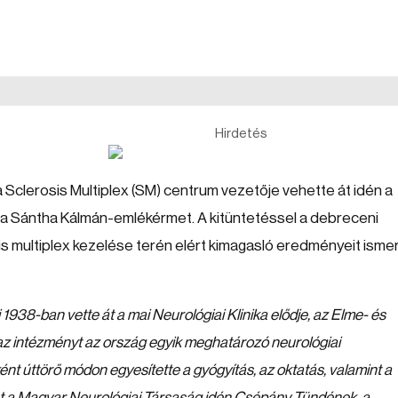
Hirdetés
clerosis Multiplex (SM) centrum vezetője vehette át idén a
 a Sántha Kálmán-emlékérmet. A kitüntetéssel a debreceni
s multiplex kezelése terén elért kimagasló eredményeit isme
 1938-ban vette át a mai Neurológiai Klinika elődje, az Elme- és
t az intézményt az ország egyik meghatározó neurológiai
nt úttörő módon egyesítette a gyógyítás, az oktatás, valamint a
 a Magyar Neurológiai Társaság idén Csépány Tündének, a