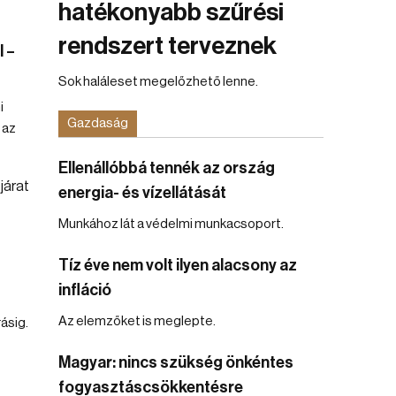
hatékonyabb szűrési
rendszert terveznek
 –
Sok haláleset megelőzhető lenne.
i
Gazdaság
 az
Ellenállóbbá tennék az ország
energia- és vízellátását
Munkához lát a védelmi munkacsoport.
Tíz éve nem volt ilyen alacsony az
infláció
Az elemzőket is meglepte.
ásig.
Magyar: nincs szükség önkéntes
fogyasztáscsökkentésre