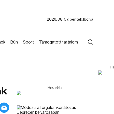
2026. 08. 07. péntek, Ibolya
mok
Bűn
Sport
Támogatott tartalom
Hi
ak
Hirdetés