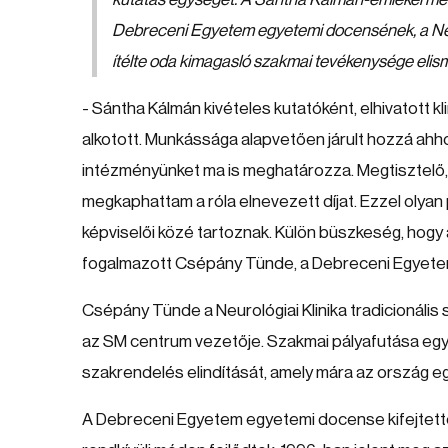
Debreceni Egyetem egyetemi docensének, a Neur
ítélte oda kimagasló szakmai tevékenysége elis
- Sántha Kálmán kivételes kutatóként, elhivatott
alkotott. Munkássága alapvetően járult hozzá ah
intézményünket ma is meghatározza. Megtisztelő,
megkaphattam a róla elnevezett díjat. Ezzel olya
képviselői közé tartoznak. Külön büszkeség, hogy 
fogalmazott Csépány Tünde, a Debreceni Egyet
Csépány Tünde a Neurológiai Klinika tradicionális 
az SM centrum vezetője. Szakmai pályafutása egy
szakrendelés elindítását, amely mára az ország 
A Debreceni Egyetem egyetemi docense kifejtette