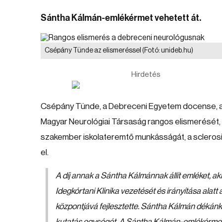
Sántha Kálmán-emlékérmet vehetett át.
Csépány Tünde az elismeréssel
(Fotó: unideb.hu)
Hirdetés
Csépány Tünde, a Debreceni Egyetem docense, a S
Magyar Neurológiai Társaság rangos elismerését,
szakember iskolateremtő munkásságát, a sclerosi
el.
A díj annak a Sántha Kálmánnak állít emléket, aki
Idegkórtani Klinika vezetését és irányítása alat
központjává fejlesztette. Sántha Kálmán dékánké
kutatás egységét. A Sántha Kálmán-emlékérmet