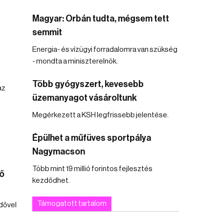
Magyar: Orbán tudta, mégsem tett
semmit
Energia- és vízügyi forradalomra van szükség
- mondta a miniszterelnök.
Több gyógyszert, kevesebb
az
üzemanyagot vásároltunk
Megérkezett a KSH legfrissebb jelentése.
Épülhet a műfüves sportpálya
Nagymacson
Több mint 19 millió forintos fejlesztés
ő
kezdődhet.
Támogatott tartalom
idővel