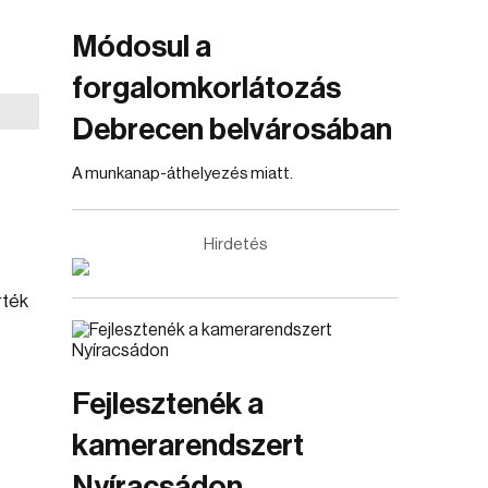
Módosul a
forgalomkorlátozás
Debrecen belvárosában
A munkanap-áthelyezés miatt.
Hirdetés
rték
Fejlesztenék a
kamerarendszert
Nyíracsádon