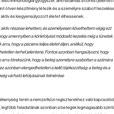
 első immunológiai gyógyszer, ami hatalmas áttörést jelentett
int ötven készítmény létezik és a személyre szabott kezelés
s, aktív és kiegyensúlyozott életet élhessenek.
k aktív részese lehettem, és személyesen követhettem végig ezt
, hogy amennyiben a kórlefolyást módosító kezelés még a tünetek
 arra, hogy a páciens teljes életet éljen, anélkül, hogy
hetetlen terhet jelentene. Fontos azonban hangsúlyozni, hogy
bb arra törekszünk, hogy a beteg személyre szabottan a számára
z azonban elengedhetetlen a kellő tájékozottság: a beteg és a
gség várható lefolyásának felmérése
vékenység terén a nemzetközi regiszterekhez való kapcsolód
ezi, legfőbb feladatának azonban a betegek legmagasabb szint