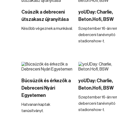
Csúszik a debreceni
yoUDay: Charlie,
útszakasz újranyitása
Beton.Hofi, BSW
Később végeznek a munkával.
Szeptember 16-án ren
deberceni tanévnyitó
stadionshow-t.
Búcsúzók és érkezők a
yoUDay: Charlie,
Debreceni Nyári
Beton.Hofi, BSW
Egyetemen
Szeptember 16-án ren
deberceni tanévnyitó
Hatvanan kaptak
stadionshow-t.
tanúsítványt.