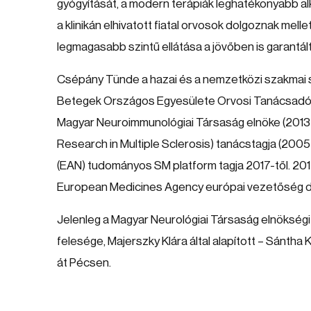
gyógyítását, a modern terápiák leghatékonyabb al
a klinikán elhivatott fiatal orvosok dolgoznak mel
legmagasabb szintű ellátása a jövőben is garantált
Csépány Tünde a hazai és a nemzetközi szakmai sz
Betegek Országos Egyesülete Orvosi Tanácsadó T
Magyar Neuroimmunológiai Társaság elnöke (201
Research in Multiple Sclerosis) tanácstagja (2005
(EAN) tudományos SM platform tagja 2017-től. 20
European Medicines Agency európai vezetőség de
Jelenleg a Magyar Neurológiai Társaság elnökségi 
felesége, Majerszky Klára által alapított – Sánt
át Pécsen.