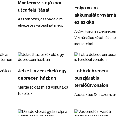
Már tervezik a józsai
Folyó víz az
utca felújítását
akkumulátorgyárnál
Aszfaltozás, csapadékvíz-
ez az oka
elvezetés valósulhat meg.
A Civil Fórum a Debrecen
Vízmű válaszával hűtené
indulatokat.
zők a
Jelzett az érzékelő egy
Több debreceni
debreceni házban
buszjárat is
terelőútvonalon
Mérgező gáz miatt vonultak a
tűzoltók.
Augusztus 12-i, üzemzár