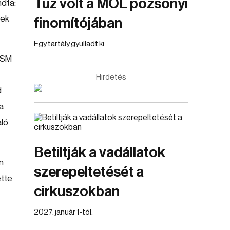
Tűz volt a MOL pozsonyi
ndta:
gek
finomítójában
Egy tartály gyulladt ki.
z SM
Hirdetés
d
a
aló
Betiltják a vadállatok
n
szerepeltetését a
ette
cirkuszokban
2027. január 1-től.