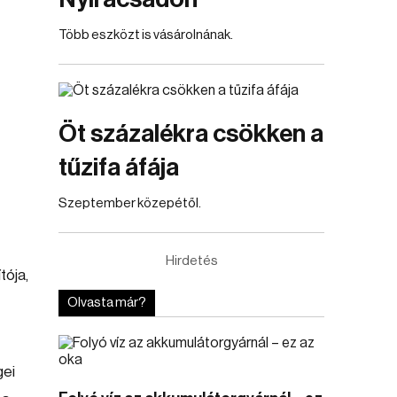
Több eszközt is vásárolnának.
Öt százalékra csökken a
tűzifa áfája
Szeptember közepétől.
Hirdetés
tója,
Olvasta már?
gei