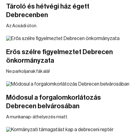
Tároló és hétvégi ház égett
Debrecenben
Az Acsádi úton.
Erős szélre figyelmeztet Debrecen
önkormányzata
Ne parkoljanak fák alá!
Módosul a forgalomkorlátozás
Debrecen belvárosában
A munkanap-áthelyezés miatt.