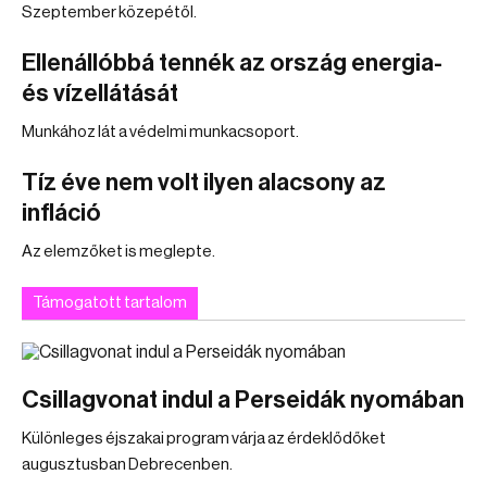
Szeptember közepétől.
Ellenállóbbá tennék az ország energia-
és vízellátását
Munkához lát a védelmi munkacsoport.
Tíz éve nem volt ilyen alacsony az
infláció
Az elemzőket is meglepte.
Támogatott tartalom
Csillagvonat indul a Perseidák nyomában
Különleges éjszakai program várja az érdeklődőket
augusztusban Debrecenben.