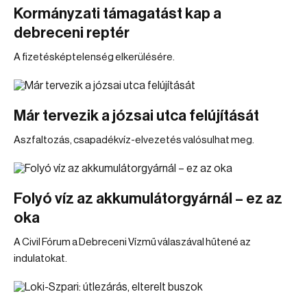
Kormányzati támagatást kap a
debreceni reptér
A fizetésképtelenség elkerülésére.
Már tervezik a józsai utca felújítását
Aszfaltozás, csapadékvíz-elvezetés valósulhat meg.
Folyó víz az akkumulátorgyárnál – ez az
oka
A Civil Fórum a Debreceni Vízmű válaszával hűtené az
indulatokat.