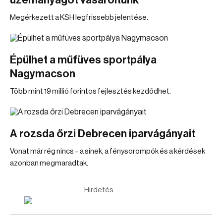
üzemanyagot vásároltunk
Megérkezett a KSH legfrissebb jelentése.
Épülhet a műfüves sportpálya
Nagymacson
Több mint 19 millió forintos fejlesztés kezdődhet.
A rozsda őrzi Debrecen iparvágányait
Vonat már rég nincs – a sínek, a fénysorompók és a kérdések
azonban megmaradtak.
Hirdetés