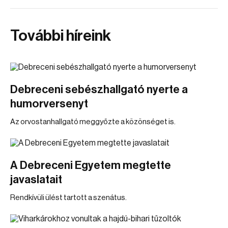
További híreink
Debreceni sebészhallgató nyerte a
humorversenyt
Az orvostanhallgató meggyőzte a közönséget is.
A Debreceni Egyetem megtette
javaslatait
Rendkívüli ülést tartott a szenátus.