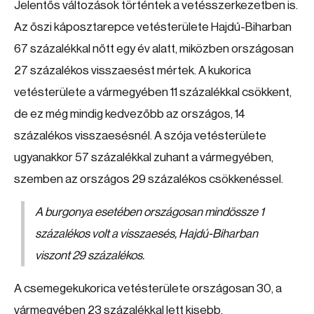
Jelentős változások történtek a vetésszerkezetben is.
Az őszi káposztarepce vetésterülete Hajdú-Biharban
67 százalékkal nőtt egy év alatt, miközben országosan
27 százalékos visszaesést mértek. A kukorica
vetésterülete a vármegyében 11 százalékkal csökkent,
de ez még mindig kedvezőbb az országos, 14
százalékos visszaesésnél. A szója vetésterülete
ugyanakkor 57 százalékkal zuhant a vármegyében,
szemben az országos 29 százalékos csökkenéssel.
A burgonya esetében országosan mindössze 1
százalékos volt a visszaesés, Hajdú-Biharban
viszont 29 százalékos.
A csemegekukorica vetésterülete országosan 30, a
vármegyében 23 százalékkal lett kisebb.