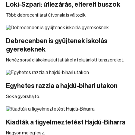
Loki-Szpari: útlezárás, elterelt buszok
Több debreceni járat útvonala is változik.
Debrecenben is gyűjtenek iskolás
gyerekeknek
Nehéz sorsú diákoknak juttatják el a felajánlott tanszereket.
Egyhetes razzia a hajdú-bihari utakon
Sok a gyorshajtó.
Kiadták a figyelmeztetést Hajdú-Biharra
Nagyon meleg lesz.