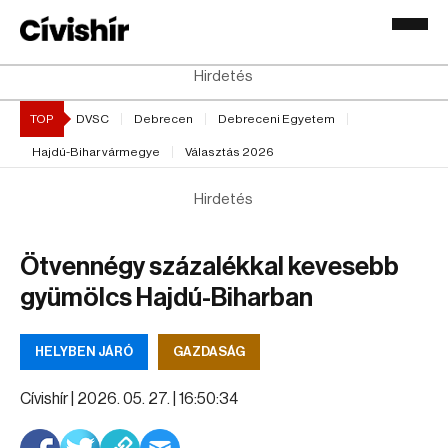
Hirdetés
TOP
DVSC
Debrecen
Debreceni Egyetem
Hajdú-Bihar vármegye
Választás 2026
Hirdetés
Ötvennégy százalékkal kevesebb
gyümölcs Hajdú-Biharban
HELYBEN JÁRÓ
GAZDASÁG
Cívishír |
2026. 05. 27. | 16:50:34