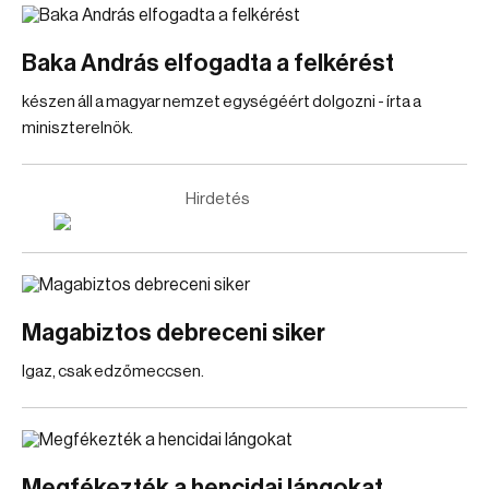
Baka András elfogadta a felkérést
készen áll a magyar nemzet egységéért dolgozni - írta a
miniszterelnök.
Hirdetés
Magabiztos debreceni siker
Igaz, csak edzőmeccsen.
Megfékezték a hencidai lángokat