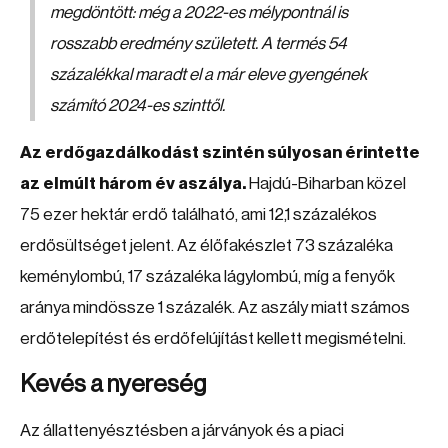
megdöntött: még a 2022-es mélypontnál is
rosszabb eredmény született. A termés 54
százalékkal maradt el a már eleve gyengének
számító 2024-es szinttől.
Az erdőgazdálkodást szintén súlyosan érintette
az elmúlt három év aszálya.
Hajdú-Biharban közel
75 ezer hektár erdő található, ami 12,1 százalékos
erdősültséget jelent. Az élőfakészlet 73 százaléka
keménylombú, 17 százaléka lágylombú, míg a fenyők
aránya mindössze 1 százalék. Az aszály miatt számos
erdőtelepítést és erdőfelújítást kellett megismételni.
Kevés a nyereség
Az állattenyésztésben a járványok és a piaci