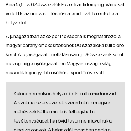
Kína 15,6 és 62,4 százalék közötti antidömping-vámokat
vetett ki az uniós sertéshúsra, ami tovább rontotta a
helyzetet.
A juhágazatban az export továbbra is meghatározó: a
magyar bárány értékesítésének 90 százaléka külföldre
kerül. A tojáságazat önellátási szintje 80 százalék körül
mozog, míg a nyúlágazatban Magyarország a világ
második legnagyobb nyúlhúsexportőrévé vált.
Különösen súlyos helyzetbe került a
méhészet
.
A szakmai szervezetek szerint akár a magyar
méhészek kétharmada is felhagyhat a
tevékenységgel, ha rövid távon nem javulnak a
piaci viszonyok. A halgazdálkodásban pedig a