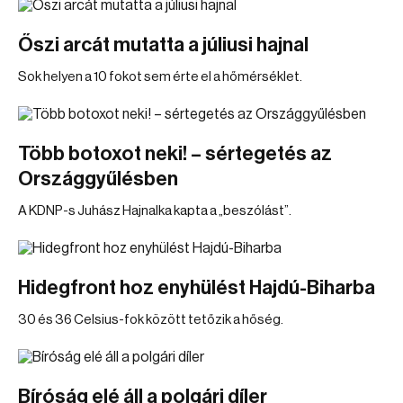
Őszi arcát mutatta a júliusi hajnal
Sok helyen a 10 fokot sem érte el a hőmérséklet.
Több botoxot neki! – sértegetés az
Országgyűlésben
A KDNP-s Juhász Hajnalka kapta a „beszólást”.
Hidegfront hoz enyhülést Hajdú-Biharba
30 és 36 Celsius-fok között tetőzik a hőség.
Bíróság elé áll a polgári díler