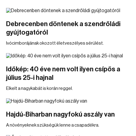
Debrecenben döntenek a szendrőládi
gyújtogatóról
Ivócimborájának okozott életveszélyes sérülést.
Időkép: 40 éve nem volt ilyen csípős a
július 25-i hajnal
Elkelt a nagykabát is korán reggel.
Hajdú-Biharban nagyfokú aszály van
A növényeknek szükségük lenne a csapadékra.