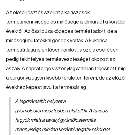
Az előterjesztés szerint a kalászosok
termésmennyisége és minősége is elmaradt a korábbi
évektől. Az őszi búza közepes termést adott, de a
minőségi mutatókkal gondok voltak. A kukorica
termésátlaga jelentősen romlott, a szója esetében
pedig tekintélyes termésveszteséget okozott az
aszály. A napraforgó viszonylag stabilan teljesített, míg
a burgonya ugyan kisebb területen terem, de az előző
évekhez képest javult a termésátlag.
A legdrámaibb helyzet a
gyümölcstermesztésben alakult ki. A tavaszi
fagyok miatt a tavalyi gyümölcstermés
mennyisége minden korábbi negatív rekordot