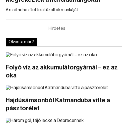
A szél nehezítette a tűzoltók munkáját.
Hirdetés
Olvasta már?
Folyó víz az akkumulátorgyárnál – ez az
oka
Hajdúsámsonból Katmanduba vitte a
pásztorélet