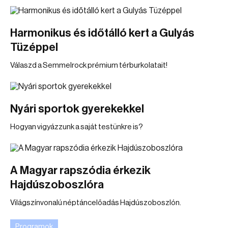
Harmonikus és időtálló kert a Gulyás
Tüzéppel
Válaszd a Semmelrock prémium térburkolatait!
Nyári sportok gyerekekkel
Hogyan vigyázzunk a saját testünkre is?
A Magyar rapszódia érkezik
Hajdúszoboszlóra
Világszínvonalú néptáncelőadás Hajdúszoboszlón.
Programok