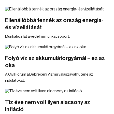
Ellenállóbbá tennék az ország energia-
és vízellátását
Munkához lát a védelmi munkacsoport.
Folyó víz az akkumulátorgyárnál – ez az
oka
A Civil Fórum a Debreceni Vízmű válaszával hűtené az
indulatokat.
Tíz éve nem volt ilyen alacsony az
infláció