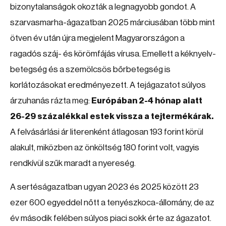
bizonytalanságok okozták a legnagyobb gondot. A
szarvasmarha-ágazatban 2025 márciusában több mint
ötven év után újra megjelent Magyarországon a
ragadós száj- és körömfájás vírusa. Emellett a kéknyelv-
betegség és a szemölcsös bőrbetegség is
korlátozásokat eredményezett. A tejágazatot súlyos
árzuhanás rázta meg:
Európában 2-4 hónap alatt
26-29 százalékkal estek vissza a tejtermékárak.
A felvásárlási ár literenként átlagosan 193 forint körül
alakult, miközben az önköltség 180 forint volt, vagyis
rendkívül szűk maradt a nyereség.
A sertéságazatban ugyan 2023 és 2025 között 23
ezer 600 egyeddel nőtt a tenyészkoca-állomány, de az
év második felében súlyos piaci sokk érte az ágazatot.