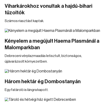
Viharkárokhoz vonultak a hajdú-bihari
tűzoltók
Számos riasztást kaptak.
Kényelem a megújult Haema Plasmánál a
Malomparkban
Debreceni vérplazmaadás letisztult, biztonságos,
újjávarázsolt környezetben.
Három hektár ég Dombostanyán
Egy fatároló is lángra kapott.