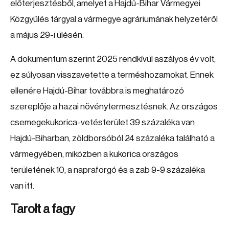
előterjesztésből, amelyet a Hajdú-Bihar Vármegyei
Közgyűlés tárgyal a vármegye agráriumának helyzetéről
a május 29-i ülésén.
A dokumentum szerint 2025 rendkívül aszályos év volt,
ez súlyosan visszavetette a terméshozamokat. Ennek
ellenére Hajdú-Bihar továbbra is meghatározó
szereplője a hazai növénytermesztésnek. Az országos
csemegekukorica-vetésterület 39 százaléka van
Hajdú-Biharban, zöldborsóból 24 százaléka található a
vármegyében, miközben a kukorica országos
területének 10, a napraforgó és a zab 9-9 százaléka
van itt.
Tarolt a fagy