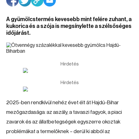
A gyümölcstermés kevesebb mint felére zuhant, a
kukorica és a szója is megsínylette a szélsőséges
időjárást.
Hirdetés
Hirdetés
2025-ben rendkívül nehéz évet élt át Hajdú-Bihar
mezőgazdasága: az aszály, a tavaszi fagyok, a piaci
zavarok és az állatbetegségek egyszerre okoztak
problémákat a termelőknek – derül ki abból az