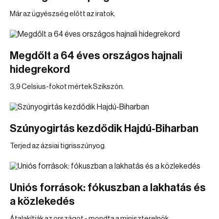
Már az ügyészség előtt az iratok.
Megdőlt a 64 éves országos hajnali
hidegrekord
3,9 Celsius-fokot mértek Szikszón.
Szúnyogirtás kezdődik Hajdú-Biharban
Terjed az ázsiai tigrisszúnyog.
Uniós források: fókuszban a lakhatás és
a közlekedés
Átalakítják az országot - mondta a miniszterelnök.