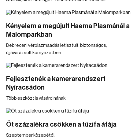
Kényelem a megújult Haema Plasmánál a
Malomparkban
Debreceni vérplazmaadás letisztult, biztonságos,
újjávarázsolt környezetben.
Fejlesztenék a kamerarendszert
Nyíracsádon
Több eszközt is vásárolnának.
Öt százalékra csökken a tűzifa áfája
Szeptember közepétől.