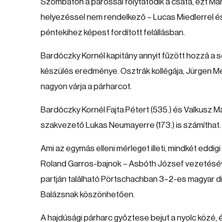
Szombaton a párossal folytatódik a csata, ezt Ma
helyezéssel nem rendelkező – Lucas Miedlerrel és 
péntekihez képest fordított felállásban.
Bardóczky Kornél kapitány annyit fűzött hozzá a 
készülés eredménye. Osztrák kollégája, Jürgen Me
nagyon várja a párharcot.
Bardóczky Kornél Fajta Pétert (535.) és Valkusz M
szakvezető Lukas Neumayerre (173.) is számíthat.
Ami az egymás elleni mérleget illeti, mindkét eddi
Roland Garros-bajnok – Asbóth József vezetésév
partján található Pörtschachban 3–2-es magyar d
Balázsnak köszönhetően.
A hajdúsági párharc győztese bejut a nyolc köz