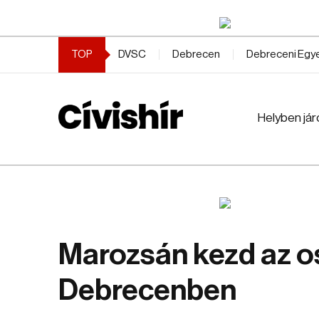
TOP
DVSC
Debrecen
Debreceni Eg
Helyben jár
Marozsán kezd az o
Debrecenben