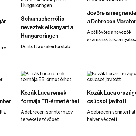
Jövőre is megrende
Schumacherről is
gár
a Debrecen Marato
neveztek el kanyart a
A cél jövőre a nevezők
Hungaroringen
számának túlszárnyalás
Döntött a szakértői stáb.
tre
Kozák Luca remek
Kozák Luca ország
mber
formája EB-érmet érhet
csúcsot javított
t a
A debreceni sprinter nagy
A debreceni sprinter hat
terveket szövöget.
helyen végzett.