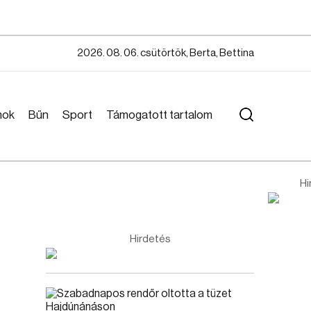
2026. 08. 06. csütörtök, Berta, Bettina
mok
Bűn
Sport
Támogatott tartalom
Hi
Hirdetés