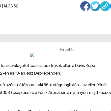
. | 14:38:52
Hirdetés
 teniszválogatottban az osztrákok ellen a Davis Kupa
2-én és 13-án lesz Debrecenben.
ő számú játékosa – aki 56. a világranglistán – az ellenfélnél
l (158.) csap össze a Főnix Arénában a nyitányon, majd Fucso