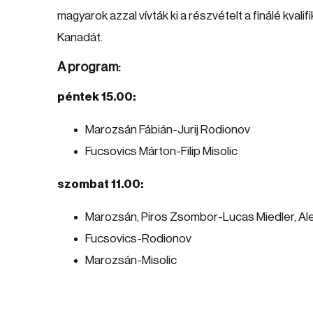
magyarok azzal vívták ki a részvételt a finálé kva
Kanadát.
A program:
péntek 15.00:
Marozsán Fábián-Jurij Rodionov
Fucsovics Márton-Filip Misolic
szombat 11.00:
Marozsán, Piros Zsombor-Lucas Miedler, Al
Fucsovics-Rodionov
Marozsán-Misolic