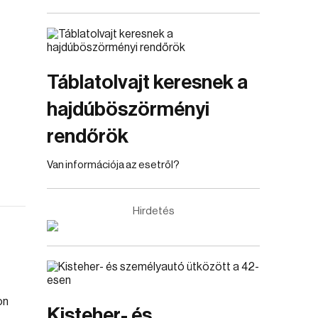
Táblatolvajt keresnek a
hajdúböszörményi
rendőrök
Van információja az esetről?
Hirdetés
Kisteher- és