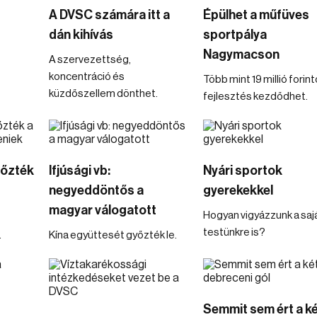
A DVSC számára itt a
Épülhet a műfüves
dán kihívás
sportpálya
Nagymacson
A szervezettség,
koncentráció és
Több mint 19 millió forin
küzdőszellem dönthet.
fejlesztés kezdődhet.
yőzték
Ifjúsági vb:
Nyári sportok
negyeddöntős a
gyerekekkel
magyar válogatott
Hogyan vigyázzunk a saj
testünkre is?
.
Kína együttesét győzték le.
Semmit sem ért a ké