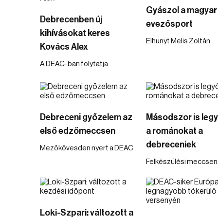
Gyászol a magyar
Debrecenben új
evezősport
kihívásokat keres
Elhunyt Melis Zoltán.
Kovács Alex
A DEAC-ban folytatja.
Debreceni győzelem az
Másodszor is leg
első edzőmeccsen
a románokat a
debreceniek
Mezőkövesden nyert a DEAC.
Felkészülési meccsen
Loki-Szpari: változott a