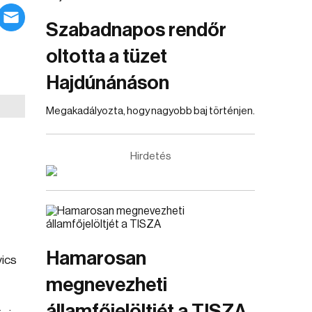
Szabadnapos rendőr
oltotta a tüzet
Hajdúnánáson
Megakadályozta, hogy nagyobb baj történjen.
Hirdetés
Hamarosan
vics
megnevezheti
államfőjelöltjét a TISZA