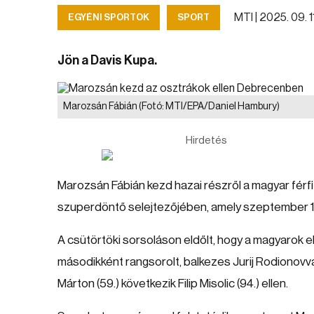
MTI |
2025. 09. 11
EGYÉNI SPORTOK
SPORT
Jön a Davis Kupa.
Marozsán Fábián
(Fotó: MTI/EPA/Daniel Hambury)
Hirdetés
Marozsán Fábián kezd hazai részről a magyar férfi
szuperdöntő selejtezőjében, amely szeptember 1
A csütörtöki sorsoláson eldőlt, hogy a magyarok els
másodikként rangsorolt, balkezes Jurij Rodionovva
Márton (59.) következik Filip Misolic (94.) ellen.