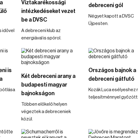
a
Víztakarékossági
debreceni gól
ülő
intézkedéseket vezet
Négyet kapott a DVSC
be a DVSC
Újpesten.
s idővel
A debreceni klub az
energiával is spórol.
ni is
Országos bajnok a
Két debreceni arany a
a
debreceni gátfutó
budapesti magyar
npótlása
Kozák Luca esélyeshez 
bajnokságon
teljesítménnyel győzött
Többen előkelő helyen
végeztek a debreceniek
közül.