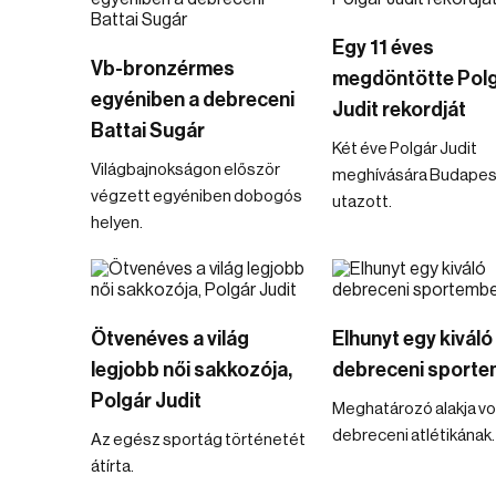
Egy 11 éves
Vb-bronzérmes
megdöntötte Pol
egyéniben a debreceni
Judit rekordját
Battai Sugár
Két éve Polgár Judit
Világbajnokságon először
meghívására Budapes
végzett egyéniben dobogós
utazott.
helyen.
Ötvenéves a világ
Elhunyt egy kiváló
legjobb női sakkozója,
debreceni sporte
Polgár Judit
Meghatározó alakja vol
debreceni atlétikának.
Az egész sportág történetét
átírta.