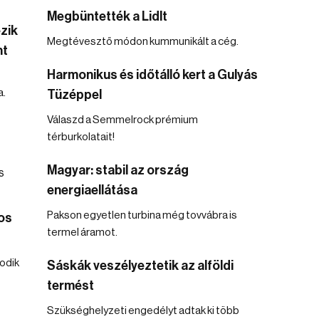
Megbüntették a Lidlt
zik
Megtévesztő módon kummunikált a cég.
nt
Harmonikus és időtálló kert a Gulyás
a.
Tüzéppel
Válaszd a Semmelrock prémium
térburkolatait!
Magyar: stabil az ország
energiaellátása
Pakson egyetlen turbina még tovvábra is
os
termel áramot.
odik
Sáskák veszélyeztetik az alföldi
termést
Szükséghelyzeti engedélyt adtak ki több