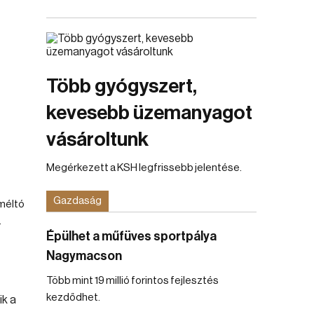
Több gyógyszert,
kevesebb üzemanyagot
vásároltunk
Megérkezett a KSH legfrissebb jelentése.
Gazdaság
méltó
.
Épülhet a műfüves sportpálya
Nagymacson
Több mint 19 millió forintos fejlesztés
kezdődhet.