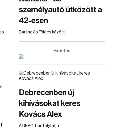
személyautó ütközött a
42-esen
tos
Báránd és Földes között.
Hirdetés
át
Debrecenben új
kihívásokat keres
Kovács Alex
t
A DEAC-ban folytatja.