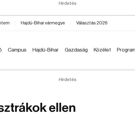
Hirdetés
yetem
Hajdú-Bihar vármegye
Választás 2026
ó
Campus
Hajdú-Bihar
Gazdaság
Közélet
Progra
Hirdetés
sztrákok ellen