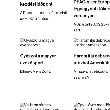
DEAC-siker Európ
kezdési időpont
legnagyobb tóker
A Debrecen meccsét is érinti
versenyén
az MLSZ ajánlása.
A Sparta II 23:02:28-a
zárt.
Gyászol a magyar
Három ifjú debrece
evezősport
utazhat Amerikáb
Elhunyt Melis Zoltán.
A magyar atlétika utá
szárnyal?