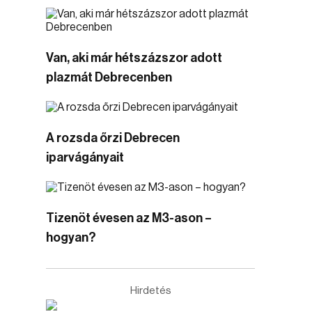
Van, aki már hétszázszor adott
plazmát Debrecenben
A rozsda őrzi Debrecen
iparvágányait
Tizenöt évesen az M3-ason –
hogyan?
Hirdetés