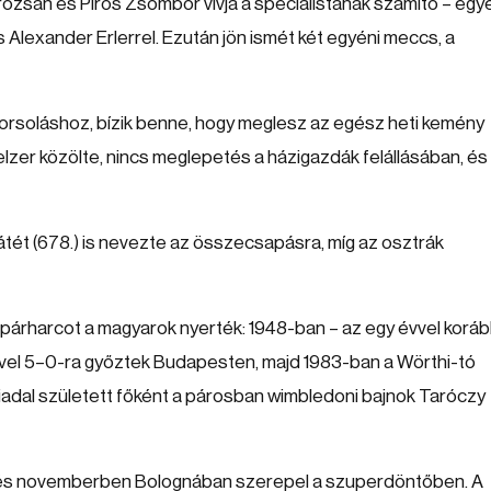
rozsán és Piros Zsombor vívja a specialistának számító – egy
Alexander Erlerrel. Ezután jön ismét két egyéni meccs, a
sorsoláshoz, bízik benne, hogy meglesz az egész heti kemény
lzer közölte, nincs meglepetés a házigazdák felállásában, és
átét (678.) is nevezte az összecsapásra, míg az osztrák
gi párharcot a magyarok nyerték: 1948-ban – az egy évvel korá
el 5–0-ra győztek Budapesten, majd 1983-ban a Wörthi-tó
iadal született főként a párosban wimbledoni bajnok Taróczy
é, és novemberben Bolognában szerepel a szuperdöntőben. A