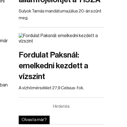
éni
Sulyok Tamás mandátuma július 20-án szűnt
meg.
 már
Fordulat Paksnál:
emelkedni kezdett a
vízszint
bban
A vízhőmérséklet 27,9 Celsius-fok.
Hirdetés
Olvasta már?