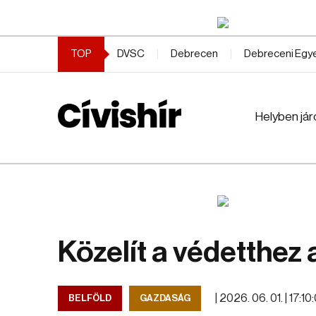
TOP
DVSC
Debrecen
Debreceni Eg
Helyben jár
Közelít a védetthez
|
2026. 06. 01. | 17:10
BELFÖLD
GAZDASÁG