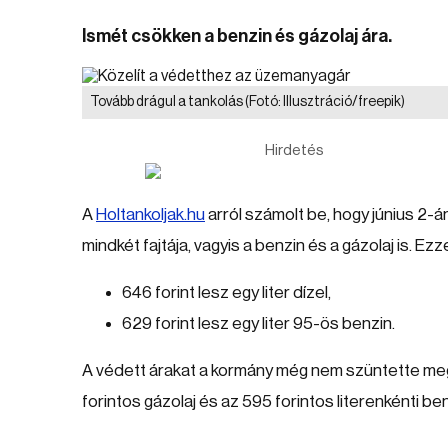
Ismét csökken a benzin és gázolaj ára.
Tovább drágul a tankolás
(Fotó: Illusztráció/freepik)
Hirdetés
A
Holtankoljak.hu
arról számolt be, hogy június 2-
mindkét fajtája, vagyis a benzin és a gázolaj is. E
646 forint lesz egy liter dízel,
629 forint lesz egy liter 95-ös benzin.
A védett árakat a kormány még nem szüntette meg, 
forintos gázolaj és az 595 forintos literenkénti ben