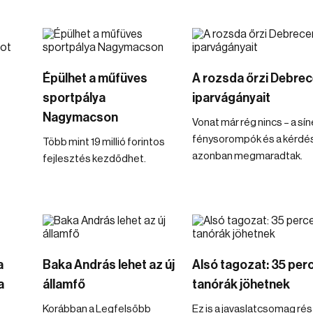
Épülhet a műfüves
A rozsda őrzi Debre
sportpálya
iparvágányait
Nagymacson
Vonat már rég nincs – a sín
fénysorompók és a kérdé
Több mint 19 millió forintos
azonban megmaradtak.
fejlesztés kezdődhet.
a
Baka András lehet az új
Alsó tagozat: 35 per
a
államfő
tanórák jöhetnek
Korábban a Legfelsőbb
Ez is a javaslatcsomag rés