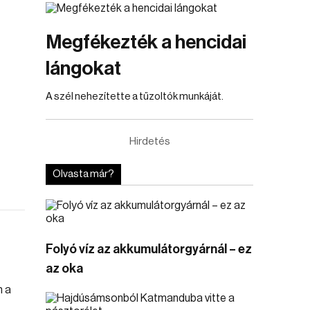
Megfékezték a hencidai
lángokat
A szél nehezítette a tűzoltók munkáját.
Hirdetés
Olvasta már?
Folyó víz az akkumulátorgyárnál – ez
az oka