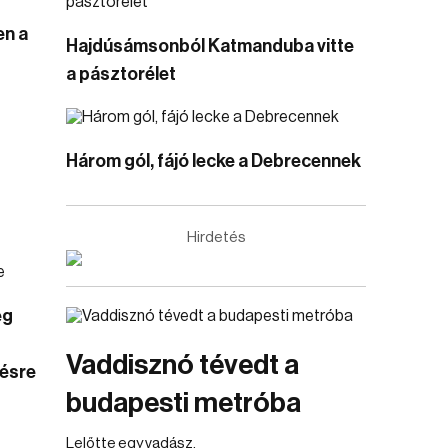
en a
Hajdúsámsonból Katmanduba vitte
a pásztorélet
Három gól, fájó lecke a Debrecennek
Hirdetés
ég
Vaddisznó tévedt a
ésre
budapesti metróba
Lelőtte egy vadász.