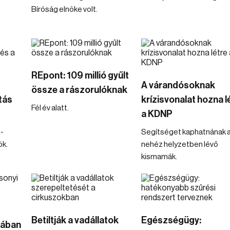
Bíróság elnöke volt.
REpont: 109 millió gyűlt
A várandósoknak
össze a rászorulóknak
tás
krízisvonalat hozna l
Fél év alatt.
a KDNP
 -
Segítséget kaphatnának 
ök.
nehéz helyzetben lévő
kismamák.
Betiltják a vadállatok
Egészségügy:
jában