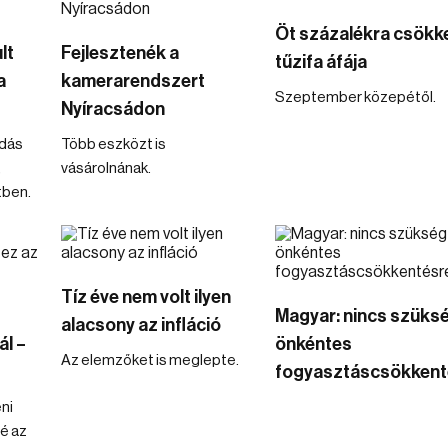
Öt százalékra csökk
lt
Fejlesztenék a
tűzifa áfája
a
kamerarendszert
Szeptember közepétől.
Nyíracsádon
dás
Több eszközt is
,
vásárolnának.
tben.
Tíz éve nem volt ilyen
Magyar: nincs szüks
alacsony az infláció
l –
önkéntes
Az elemzőket is meglepte.
fogyasztáscsökkent
ni
é az