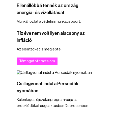
Ellenállóbbá tennék az ország
energia- és vízellátását
Munkához lát a védelmi munkacsoport.
Tíz éve nem volt ilyen alacsony az
infláció
Az elemzőket is meglepte.
Támogatott tartalom
Csillagvonat indul a Perseidák
nyomában
Különleges éjszakai program várja az
érdeklődőket augusztusban Debrecenben.