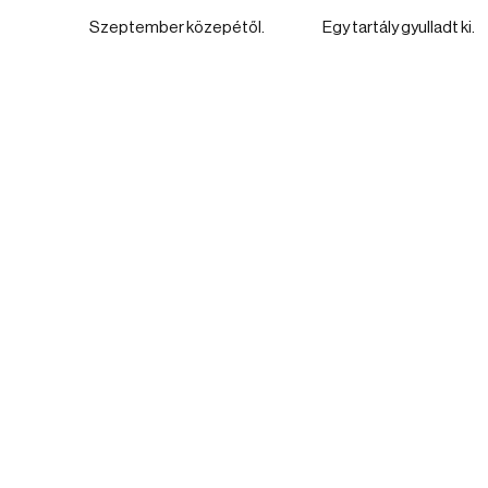
Szeptember közepétől.
Egy tartály gyulladt ki.