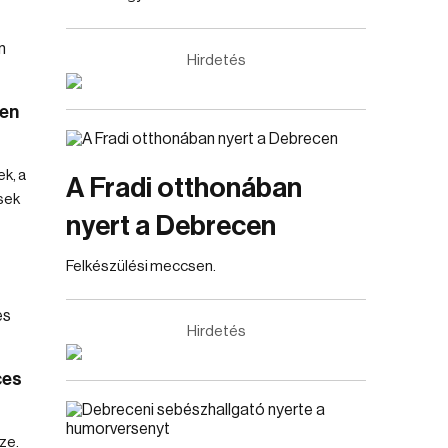
Hirdetés
cen
ek, a
A Fradi otthonában
sek
nyert a Debrecen
Felkészülési meccsen.
Hirdetés
ces
ze.