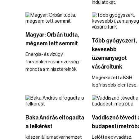
indulatokat.
Magyar: Orbán tudta,
Több gyógyszert,
mégsem tett semmit
kevesebb
Energia- és vízügyi
üzemanyagot
forradalomra van szükség -
vásároltunk
mondta a miniszterelnök.
Megérkezett a KSH
legfrissebb jelentése.
Baka András elfogadta
Vaddisznó tévedt 
a felkérést
budapesti metrób
készen áll a magyar nemzet
Lelőtte egy vadász.