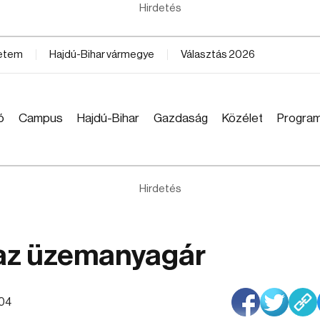
Hirdetés
yetem
Hajdú-Bihar vármegye
Választás 2026
ó
Campus
Hajdú-Bihar
Gazdaság
Közélet
Progra
Hirdetés
 az üzemanyagár
:04