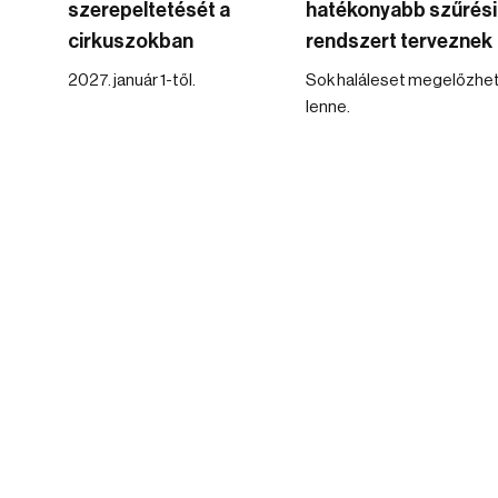
szerepeltetését a
hatékonyabb szűrési
cirkuszokban
rendszert terveznek
2027. január 1-től.
Sok haláleset megelőzhe
lenne.