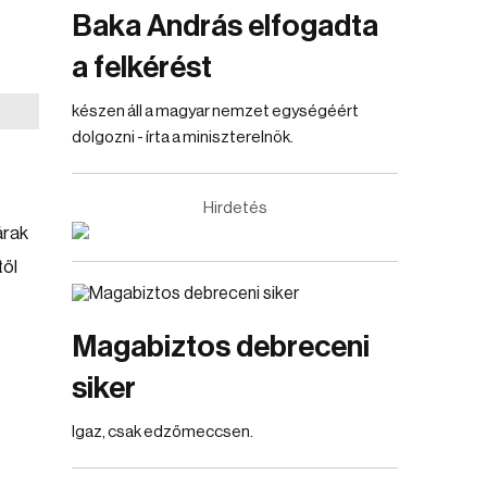
Baka András elfogadta
a felkérést
készen áll a magyar nemzet egységéért
dolgozni - írta a miniszterelnök.
Hirdetés
árak
től
Magabiztos debreceni
siker
Igaz, csak edzőmeccsen.