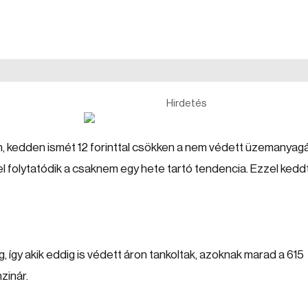
Hirdetés
án, kedden ismét 12 forinttal csökken a nem védett üzemanyag
zzel folytatódik a csaknem egy hete tartó tendencia. Ezzel kedd
így akik eddig is védett áron tankoltak, azoknak marad a 615
zinár.