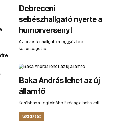
Debreceni
sebészhallgató nyerte a
humorversenyt
Az orvostanhallgató meggyőzte a
közönséget is.
étre
a
Baka András lehet az új
államfő
Korábban a Legfelsőbb Bíróság elnöke volt.
Gazdaság