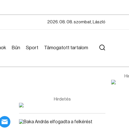
2026. 08. 08. szombat, László
mok
Bűn
Sport
Támogatott tartalom
Hi
Hirdetés