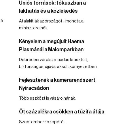
Uniós források: fókuszban a
lakhatás és a közlekedés
tő
Átalakítják az országot - mondta a
miniszterelnök.
Kényelem a megújult Haema
Plasmánál a Malomparkban
Debreceni vérplazmaadás letisztult,
biztonságos, újjávarázsolt környezetben.
Fejlesztenék a kamerarendszert
Nyíracsádon
Több eszközt is vásárolnának.
Öt százalékra csökken a tűzifa áfája
Szeptember közepétől.