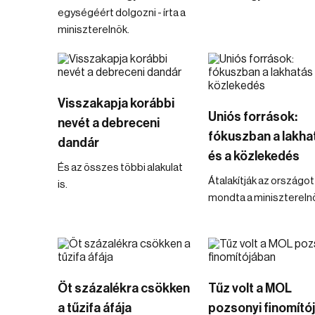
egységéért dolgozni - írta a
miniszterelnök.
Visszakapja korábbi
Uniós források:
nevét a debreceni
fókuszban a lakha
dandár
és a közlekedés
És az összes többi alakulat
Átalakítják az országot
is.
mondta a minisztereln
Öt százalékra csökken
Tűz volt a MOL
a tűzifa áfája
pozsonyi finomító