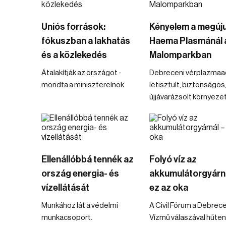
Uniós források:
Kényelem a megúju
fókuszban a lakhatás
Haema Plasmánál 
és a közlekedés
Malomparkban
Átalakítják az országot -
Debreceni vérplazmaa
mondta a miniszterelnök.
letisztult, biztonságos
újjávarázsolt környeze
Ellenállóbbá tennék az
Folyó víz az
ország energia- és
akkumulátorgyárná
vízellátását
ez az oka
Munkához lát a védelmi
A Civil Fórum a Debrece
munkacsoport.
Vízmű válaszával hűten