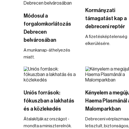
Kormányzati
Módosul a
támagatást kap a
forgalomkorlátozás
debreceni reptér
Debrecen
A fizetésképtelenség
belvárosában
elkerülésére.
A munkanap-áthelyezés
miatt.
Uniós források:
Kényelem a megúju
fókuszban a lakhatás
Haema Plasmánál 
és a közlekedés
Malomparkban
Átalakítják az országot -
Debreceni vérplazmaa
mondta a miniszterelnök.
letisztult, biztonságos