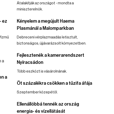
Átalakítják az országot - mondta a
miniszterelnök.
– ez
Kényelem a megújult Haema
Plasmánál a Malomparkban
 Vízmű
Debreceni vérplazmaadás letisztult,
biztonságos, újjávarázsolt környezetben.
Fejlesztenék a kamerarendszert
Nyíracsádon
Több eszközt is vásárolnának.
en a
Öt százalékra csökken a tűzifa áfája
Szeptember közepétől.
Ellenállóbbá tennék az ország
energia- és vízellátását