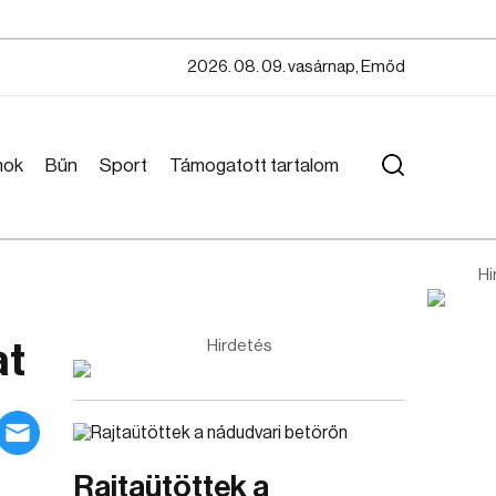
2026. 08. 09. vasárnap, Emőd
mok
Bűn
Sport
Támogatott tartalom
Hi
at
Hirdetés
Rajtaütöttek a