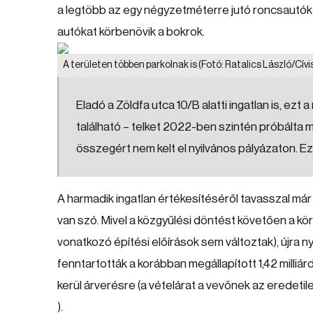
a legtöbb az egy négyzetméterre jutó roncsautók sz
autókat körbenövik a bokrok.
A területen többen parkolnak is
(Fotó: Ratalics László/Cívis
Eladó a Zöldfa utca 10/B alatti ingatlan is, e
található – telket 2022-ben szintén próbálta má
összegért nem kelt el nyilvános pályázaton. Ezútt
A harmadik ingatlan értékesítéséről tavasszal már 
van szó. Mivel a közgyűlési döntést követően a kör
vonatkozó építési előírások sem változtak), újra ny
fenntartották a korábban megállapított 1,42 milliár
kerül árverésre (a vételárat a vevőnek az eredeti
).