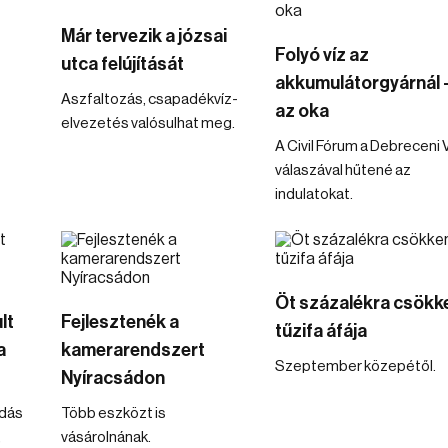
Már tervezik a józsai
Folyó víz az
utca felújítását
akkumulátorgyárnál 
Aszfaltozás, csapadékvíz-
az oka
elvezetés valósulhat meg.
A Civil Fórum a Debreceni
válaszával hűtené az
indulatokat.
Öt százalékra csökk
lt
Fejlesztenék a
tűzifa áfája
a
kamerarendszert
Szeptember közepétől.
Nyíracsádon
dás
Több eszközt is
,
vásárolnának.