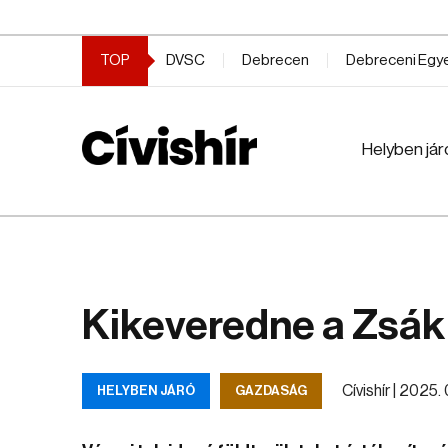
TOP
DVSC
Debrecen
Debreceni Eg
Helyben jár
Kikeveredne a Zsák
Cívishír |
2025. 0
HELYBEN JÁRÓ
GAZDASÁG