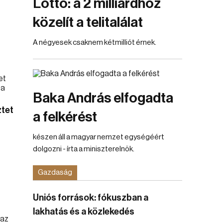
Lottó: a 2 milliárdhoz
közelít a telitalálat
A négyesek csaknem kétmilliót érnek.
Baka András elfogadta
ztet
a felkérést
készen áll a magyar nemzet egységéért
dolgozni - írta a miniszterelnök.
Gazdaság
Uniós források: fókuszban a
lakhatás és a közlekedés