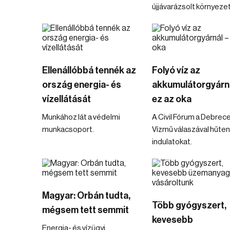
újjávarázsolt környeze
Ellenállóbbá tennék az
Folyó víz az
ország energia- és
akkumulátorgyárná
vízellátását
ez az oka
Munkához lát a védelmi
A Civil Fórum a Debrece
munkacsoport.
Vízmű válaszával hűten
indulatokat.
Magyar: Orbán tudta,
Több gyógyszert,
mégsem tett semmit
kevesebb
Energia- és vízügyi