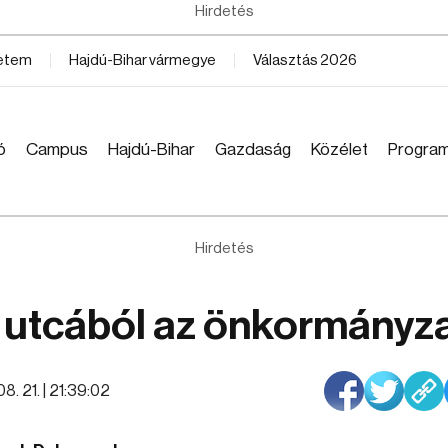
Hirdetés
yetem
Hajdú-Bihar vármegye
Választás 2026
ó
Campus
Hajdú-Bihar
Gazdaság
Közélet
Progra
Hirdetés
 utcából az önkormányz
8. 21. | 21:39:02