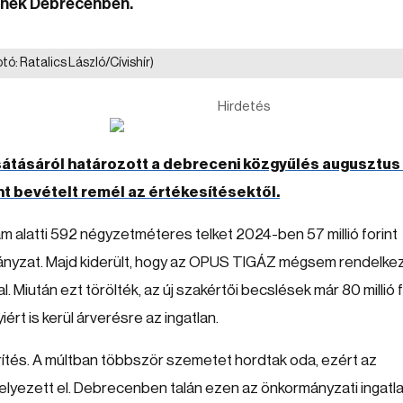
nének Debrecenben.
otó: Ratalics László/Cívishír)
Hirdetés
átásáról határozott a debreceni közgyűlés augusztus 
int bevételt remél az értékesítésektől.
m alatti 592 négyzetméteres telket 2024-ben 57 millió forint
mányzat. Majd kiderült, hogy az OPUS TIGÁZ mégsem rendelkez
al. Miután ezt törölték, az új szakértői becslések már 80 millió f
rt is kerül árverésre az ingatlan.
erítés. A múltban többször szemetet hordtak oda, ezért az
elyezett el. Debrecenben talán ezen az önkormányzati ingatl