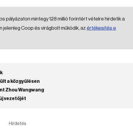
s pályázaton mintegy 128 millió forintért vételre hirdetik a
en jelenleg Coop és virágbolt működik, az
értékesítés e
ek
rült a közgyűlésen
ent Zhou Wangwang
j vezetőjét
Hirdetés