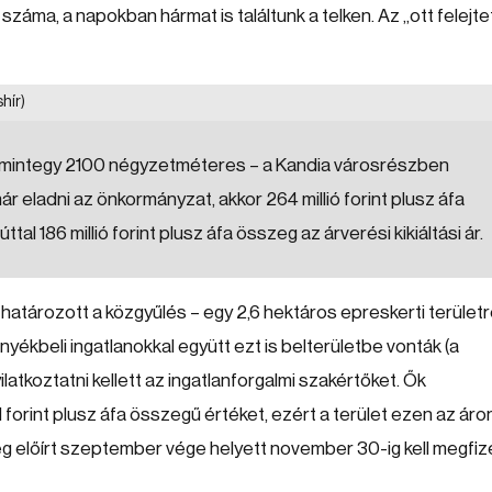
áma, a napokban hármat is találtunk a telken. Az „ott felejte
hír)
zt a mintegy 2100 négyzetméteres – a Kandia városrészben
r eladni az önkormányzat, akkor 264 millió forint plusz áfa
al 186 millió forint plusz áfa összeg az árverési kikiáltási ár.
határozott a közgyűlés – egy 2,6 hektáros epreskerti területr
nyékbeli ingatlanokkal együtt ezt is belterületbe vonták (a
ilatkoztatni kellett az ingatlanforgalmi szakértőket. Ők
d forint plusz áfa összegű értéket, ezért a terület ezen az áro
leg előírt szeptember vége helyett november 30-ig kell megfiz