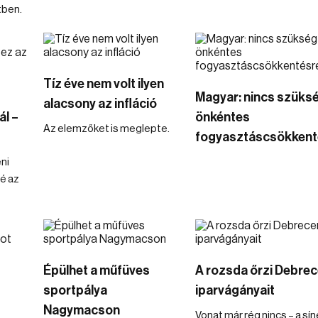
tben.
Tíz éve nem volt ilyen
Magyar: nincs szüks
alacsony az infláció
l –
önkéntes
Az elemzőket is meglepte.
fogyasztáscsökkent
ni
é az
Épülhet a műfüves
A rozsda őrzi Debre
sportpálya
iparvágányait
Nagymacson
Vonat már rég nincs – a sín