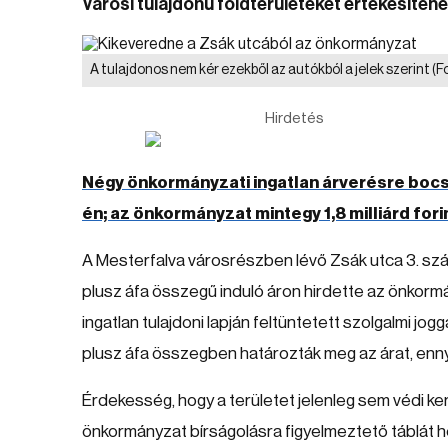
Városi tulajdonú földterületeket értékesíte
A tulajdonos nem kér ezekből az autókból a jelek szerint
(F
Hirdetés
Négy önkormányzati ingatlan árverésre bocs
én; az önkormányzat mintegy 1,8 milliárd for
A Mesterfalva városrészben lévő Zsák utca 3. szá
plusz áfa összegű induló áron hirdette az önkor
ingatlan tulajdoni lapján feltüntetett szolgalmi jogg
plusz áfa összegben határozták meg az árat, ennyié
Érdekesség, hogy a területet jelenleg sem védi k
önkormányzat bírságolásra figyelmeztető táblát h