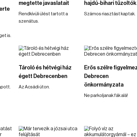
megtette javaslatait
hajdú-bihari tűzoltók
erte
Rendkívüli ülést tartott a
Számos riasztást kaptak.
szenátus.
et is.
Tároló és hétvégi ház
Erős szélre figyelme
égett Debrecenben
Debrecen
önkormányzata
apott.
Az Acsádi úton.
Ne parkoljanak fák alá!