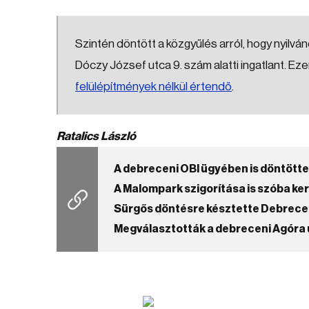
Szintén döntött a közgyűlés arról, hogy nyilváno
Dóczy József utca 9. szám alatti ingatlant. Ez
felülépítmények nélkül értendő
.
Ratalics László
A debreceni OBI ügyében is döntött
A Malompark szigorítása is szóba ke
Sürgős döntésre késztette Debrec
Megválasztották a debreceni Agóra ú