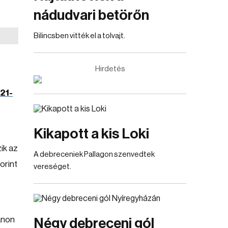
nádudvari betörőn
Bilincsben vitték el a tolvajt.
Hirdetés
21-
Kikapott a kis Loki
ik az
A debreceniek Pallagon szenvedtek
orint
vereséget.
anon
Négy debreceni gól