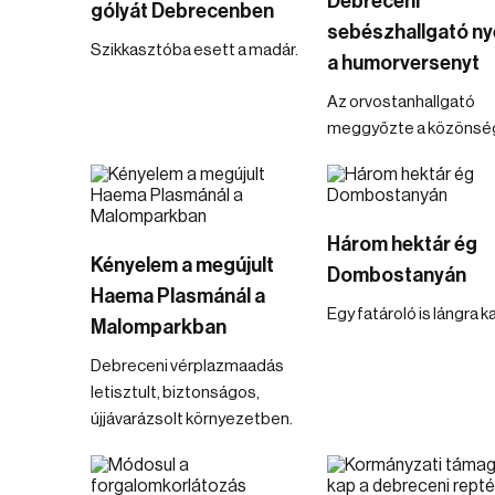
Debreceni
gólyát Debrecenben
sebészhallgató ny
Szikkasztóba esett a madár.
a humorversenyt
Az orvostanhallgató
meggyőzte a közönség
Három hektár ég
Kényelem a megújult
Dombostanyán
Haema Plasmánál a
Egy fatároló is lángra k
Malomparkban
Debreceni vérplazmaadás
letisztult, biztonságos,
újjávarázsolt környezetben.