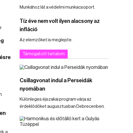
Munkához lát a védelmi munkacsoport.
Tíz éve nem volt ilyen alacsony az
infláció
Az elemzőket is meglepte.
ég
Támogatott tartalom
ésre
Csillagvonat indul a Perseidák
nyomában
Különleges éjszakai program várja az
érdeklődőket augusztusban Debrecenben.
cen
ek, a