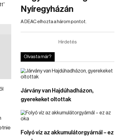
tt”
Nyíregyházán
A DEAC elhozta a három pontot.
Hirdetés
Olvasta már?
ől
Járvány van Hajdúhadházon,
gyerekeket oltottak
n
etnie
Folyó víz az akkumulátorgyárnál – ez