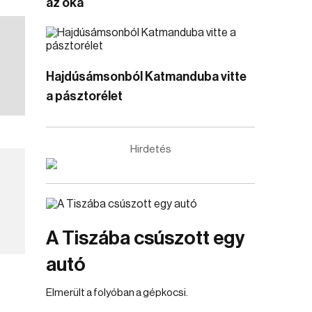
az oka
Hajdúsámsonból Katmanduba vitte
a pásztorélet
Hirdetés
A Tiszába csúszott egy
autó
Elmerült a folyóban a gépkocsi.