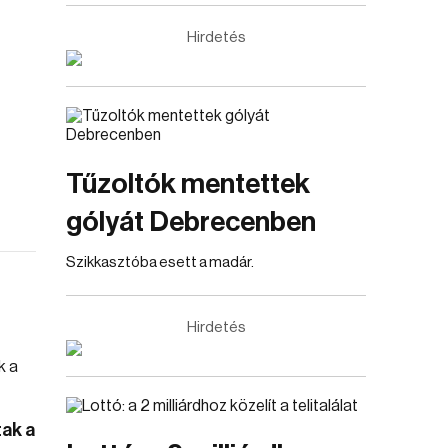
Hirdetés
Tűzoltók mentettek
gólyát Debrecenben
Szikkasztóba esett a madár.
Hirdetés
tak a