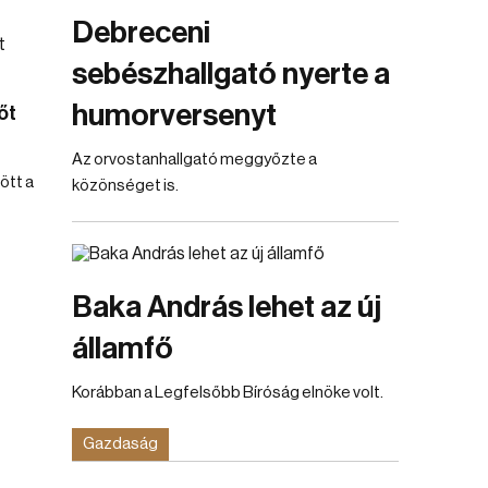
Debreceni
sebészhallgató nyerte a
humorversenyt
őt
Az orvostanhallgató meggyőzte a
ött a
közönséget is.
Baka András lehet az új
államfő
Korábban a Legfelsőbb Bíróság elnöke volt.
Gazdaság