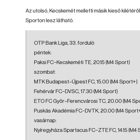
Az utolsó, Kecskemét melletti másik kieső kilétér
Sporton lesz látható.
OTP Bank Liga, 33. forduló
péntek:
Paksi FC–Kecskeméti TE, 20.15 (M4 Sport)
szombat:
MTK Budapest–Újpest FC, 15.00 (M4 Sport+)
Fehérvár FC–DVSC, 17.30 (M4 Sport)
ETO FC Győr–Ferencvárosi TC, 20.00 (M4 Spo
Puskás Akadémia FC–DVTK, 20.00 (M4 Sport
vasárnap:
Nyíregyháza Spartacus FC–ZTE FC, 14.15 (M4 