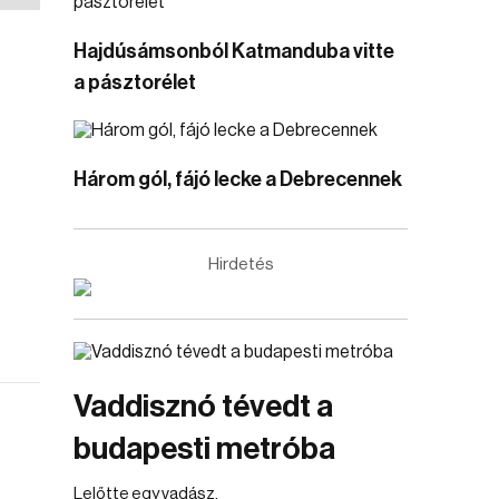
Hajdúsámsonból Katmanduba vitte
a pásztorélet
Három gól, fájó lecke a Debrecennek
Hirdetés
Vaddisznó tévedt a
budapesti metróba
Lelőtte egy vadász.