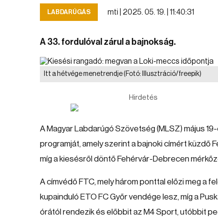
mti |
2025. 05. 19. | 11:40:31
LABDARÚGÁS
A 33. fordulóval zárul a bajnokság.
Itt a hétvége menetrendje
(Fotó: Illusztráció/freepik)
Hirdetés
A Magyar Labdarúgó Szövetség (MLSZ) május 19-én
programját, amely szerint a bajnoki címért küzdő
míg a kiesésről döntő Fehérvár-Debrecen mérkőz
A címvédő FTC, mely három ponttal előzi meg a fe
kupainduló ETO FC Győr vendége lesz, míg a Pusk
órától rendezik és előbbit az M4 Sport, utóbbit pe