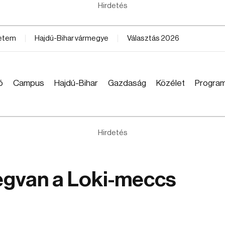
Hirdetés
yetem
Hajdú-Bihar vármegye
Választás 2026
ó
Campus
Hajdú-Bihar
Gazdaság
Közélet
Progra
Hirdetés
egvan a Loki-meccs