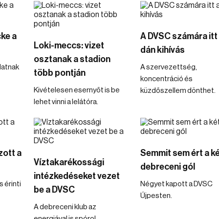
cke a
A DVSC számára itt
Loki-meccs: vizet
dán kihívás
osztanak a stadion
latnak
A szervezettség,
több pontján
koncentráció és
Kivételesen esernyőt is be
küzdőszellem dönthet.
lehet vinni a lelátóra.
zott a
Semmit sem ért a ké
Víztakarékossági
debreceni gól
intézkedéseket vezet
 érinti
Négyet kapott a DVSC
be a DVSC
Újpesten.
A debreceni klub az
energiával is spórol.