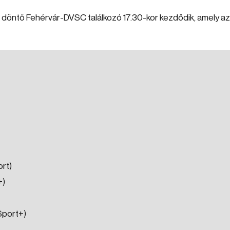
ől döntő Fehérvár-DVSC találkozó 17.30-kor kezdődik, amely a
rt)
+)
Sport+)