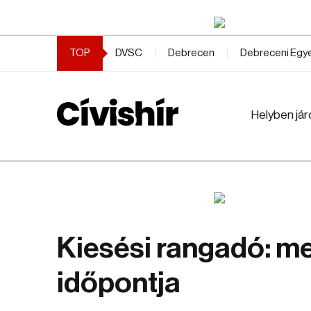
TOP
DVSC
Debrecen
Debreceni Eg
Helyben jár
Kiesési rangadó: m
időpontja