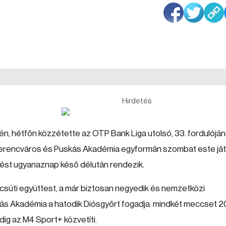
Hirdetés
, hétfőn közzétette az OTP Bank Liga utolsó, 33. fordulójá
 Ferencváros és Puskás Akadémia egyformán szombat este ját
ést ugyanaznap késő délután rendezik.
lcsúti együttest, a már biztosan negyedik és nemzetközi
ás Akadémia a hatodik Diósgyőrt fogadja. mindkét meccset 2
dig az M4 Sport+ közvetíti.