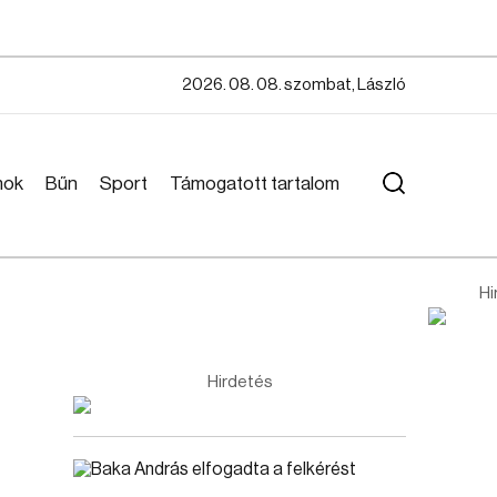
2026. 08. 08. szombat, László
mok
Bűn
Sport
Támogatott tartalom
Hi
Hirdetés