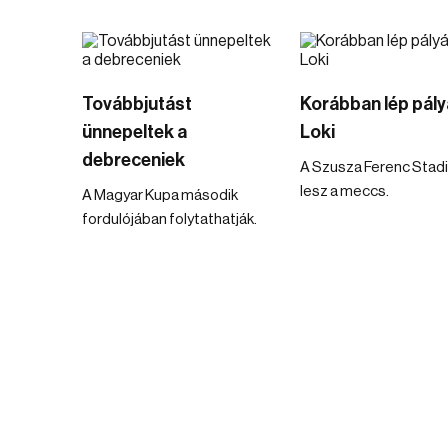
Továbbjutást
Korábban lép pály
ünnepeltek a
Loki
debreceniek
A Szusza Ferenc Stad
lesz a meccs.
A Magyar Kupa második
fordulójában folytathatják.