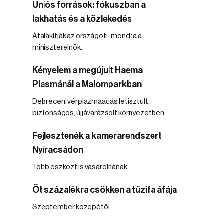
Uniós források: fókuszban a
lakhatás és a közlekedés
Átalakítják az országot - mondta a
miniszterelnök.
Kényelem a megújult Haema
Plasmánál a Malomparkban
Debreceni vérplazmaadás letisztult,
biztonságos, újjávarázsolt környezetben.
Fejlesztenék a kamerarendszert
Nyíracsádon
Több eszközt is vásárolnának.
Öt százalékra csökken a tűzifa áfája
Szeptember közepétől.