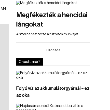
z M4
Megfékezték a hencidai
lángokat
A szél nehezítette a tűzoltók munkáját.
Hirdetés
Olvasta már?
Folyó víz az akkumulátorgyárnál – ez
az oka