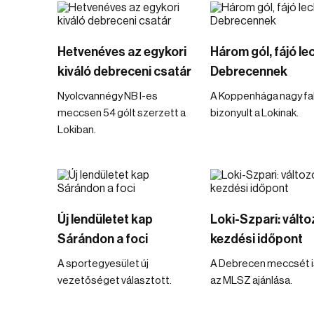
Hetvenéves az egykori
Három gól, fájó le
kiváló debreceni csatár
Debrecennek
Nyolcvannégy NB I-es
A Koppenhága nagy fa
meccsen 54 gólt szerzett a
bizonyult a Lokinak.
Lokiban.
Új lendületet kap
Loki-Szpari: válto
Sárándon a foci
kezdési időpont
A sportegyesület új
A Debrecen meccsét is
vezetőséget választott.
az MLSZ ajánlása.