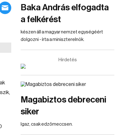
Baka András elfogadta
a felkérést
készen áll a magyar nemzet egységéért
dolgozni - írta a miniszterelnök.
Hirdetés
nak
szik,
Magabiztos debreceni
siker
Igaz, csak edzőmeccsen.
0