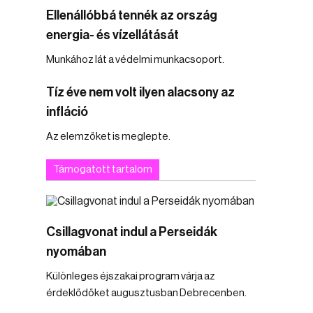
Ellenállóbbá tennék az ország
energia- és vízellátását
Munkához lát a védelmi munkacsoport.
Tíz éve nem volt ilyen alacsony az
infláció
Az elemzőket is meglepte.
Támogatott tartalom
Csillagvonat indul a Perseidák
nyomában
Különleges éjszakai program várja az
érdeklődőket augusztusban Debrecenben.