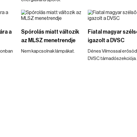
ára a
Spórolás miatt változik
Fiatal magyar széls
az MLSZ menetrendje
igazolt a DVSC
ionban
Nem kapcsolnak lámpákat.
Dénes Vilmossal erősöd
DVSC támadószekciója.