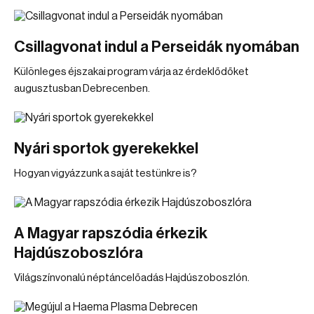
Csillagvonat indul a Perseidák nyomában
Különleges éjszakai program várja az érdeklődőket
augusztusban Debrecenben.
Nyári sportok gyerekekkel
Hogyan vigyázzunk a saját testünkre is?
A Magyar rapszódia érkezik
Hajdúszoboszlóra
Világszínvonalú néptáncelőadás Hajdúszoboszlón.