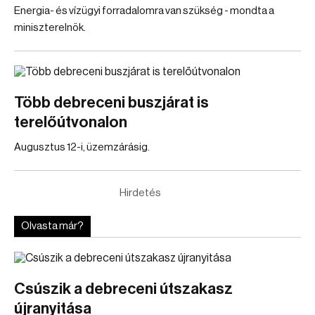
Energia- és vízügyi forradalomra van szükség - mondta a
miniszterelnök.
Több debreceni buszjárat is
terelőútvonalon
Augusztus 12-i, üzemzárásig.
Hirdetés
Olvasta már?
Csúszik a debreceni útszakasz
újranyitása