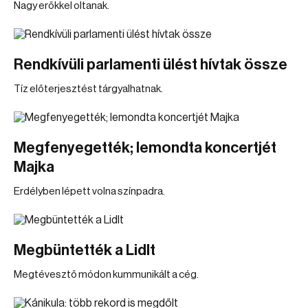
Nagy erőkkel oltanak.
Rendkívüli parlamenti ülést hívtak össze
Tíz előterjesztést tárgyalhatnak.
Megfenyegették; lemondta koncertjét
Majka
Erdélyben lépett volna színpadra.
Megbüntették a Lidlt
Megtévesztő módon kummunikált a cég.