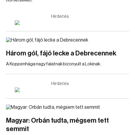
hőmérséklet.
Hirdetés
Három gól, fájó lecke a Debrecennek
A Koppenhága nagy falatnak bizonyult a Lokinak.
Hirdetés
Magyar: Orbán tudta, mégsem tett
semmit