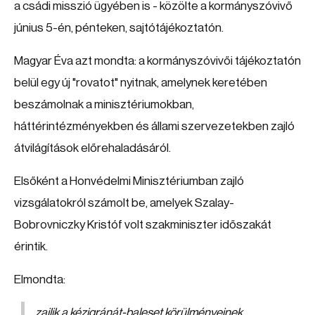
a csádi misszió ügyében is - közölte a kormányszóvivő
június 5-én, pénteken, sajtótájékoztatón.
Magyar Éva azt mondta: a kormányszóvivői tájékoztatón
belül egy új "rovatot" nyitnak, amelynek keretében
beszámolnak a minisztériumokban,
háttérintézményekben és állami szervezetekben zajló
átvilágítások előrehaladásáról.
Elsőként a Honvédelmi Minisztériumban zajló
vizsgálatokról számolt be, amelyek Szalay-
Bobrovniczky Kristóf volt szakminiszter időszakát
érintik.
Elmondta:
zajlik a kézigránát-baleset körülményeinek