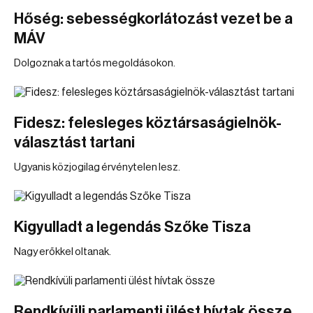
Hőség: sebességkorlátozást vezet be a
MÁV
Dolgoznak a tartós megoldásokon.
Fidesz: felesleges köztársaságielnök-
választást tartani
Ugyanis közjogilag érvénytelen lesz.
Kigyulladt a legendás Szőke Tisza
Nagy erőkkel oltanak.
Rendkívüli parlamenti ülést hívtak össze