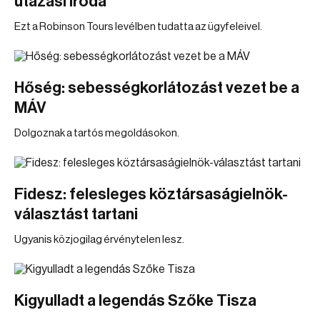
utazási iroda
Ezt a Robinson Tours levélben tudatta az ügyfeleivel.
Hőség: sebességkorlátozást vezet be a
MÁV
Dolgoznak a tartós megoldásokon.
Fidesz: felesleges köztársaságielnök-
választást tartani
Ugyanis közjogilag érvénytelen lesz.
Kigyulladt a legendás Szőke Tisza