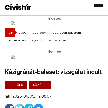
Hirdetés
TOP
DVSC
Debrecen
Debreceni Egyetem
Hajdú-Bihar vármegye
Választás 2026
Hirdetés
Kézigránát-baleset: vizsgálat indult
BELFÖLD
KÖZÉLET
mti |
2026. 06. 05. | 12:08:07