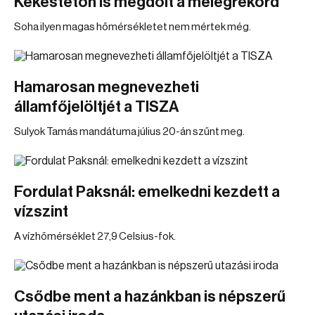
Kékestetőn is megdőlt a melegrekord
Soha ilyen magas hőmérsékletet nem mértek még.
Hamarosan megnevezheti
államfőjelöltjét a TISZA
Sulyok Tamás mandátuma július 20-án szűnt meg.
Fordulat Paksnál: emelkedni kezdett a
vízszint
A vízhőmérséklet 27,9 Celsius-fok.
Csődbe ment a hazánkban is népszerű