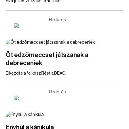
élet jellemzi ezeket a heteket.
Hirdetés
Öt edzőmeccset játszanak a
debreceniek
Elkezdte a felkészülést a DEAC.
Hirdetés
Enyhül a kánikula