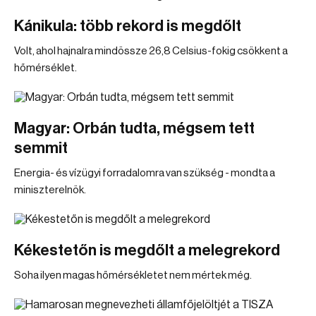
Kánikula: több rekord is megdőlt
Volt, ahol hajnalra mindössze 26,8 Celsius-fokig csökkent a
hőmérséklet.
Magyar: Orbán tudta, mégsem tett
semmit
Energia- és vízügyi forradalomra van szükség - mondta a
miniszterelnök.
Kékestetőn is megdőlt a melegrekord
Soha ilyen magas hőmérsékletet nem mértek még.