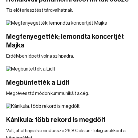
Tíz előterjesztést tárgyalhatnak.
Megfenyegették; lemondta koncertjét
Majka
Erdélyben lépett volna színpadra.
Megbüntették a Lidlt
Megtévesztő módon kummunikált a cég.
Kánikula: több rekord is megdőlt
Volt, ahol hajnalra mindössze 26,8 Celsius-fokig csökkent a