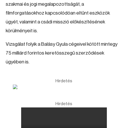
szakmai és jogi megalapozottságát, a
filmforgatásokhoz kapcsolódóan eltűnt eszközök
ügyét, valamint a csádi misszió előkészítésének
körülményeit is.
Vizsgálat folyik a Balásy Gyula cégeivel kötött mintegy
75 milliárd forintos keretösszegű szerződések
ügyében is.
Hirdetés
Hirdetés