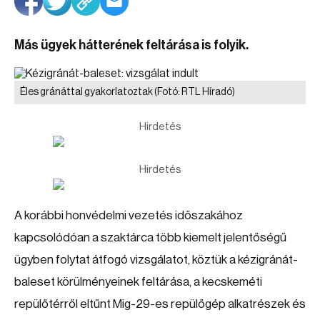
Más ügyek hátterének feltárása is folyik.
Éles gránáttal gyakorlatoztak
(Fotó: RTL Híradó)
Hirdetés
Hirdetés
A korábbi honvédelmi vezetés időszakához
kapcsolódóan a szaktárca több kiemelt jelentőségű
ügyben folytat átfogó vizsgálatot, köztük a kézigránát-
baleset körülményeinek feltárása, a kecskeméti
repülőtérről eltűnt Mig-29-es repülőgép alkatrészek és