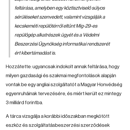
feltárása, amelyben egy köztisztviselő súlyos
sérüléseket szenvedett, valamint vizsgálják a
kecskeméti repülőtérről eltűnt Mig-29-es
repülőgép alkatrészek ügyét és a Védelmi
Beszerzési Ügynökség informatikai rendszerét
ért kibertámadást is.
Hozzátette: ugyancsak indokolt annak feltárása, hogy
milyen gazdasági és szakmai megfontolások alapján
vontak be egy angliai szolgáltatót a Magyar Honvédség
egyenruháinak tervezésére, és miért került ez mintegy
3 milliárd forintba.
A tárca vizsgálja a korábbi időszakban megkötött
eszköz és szolgáltatásbeszerzési szerződések