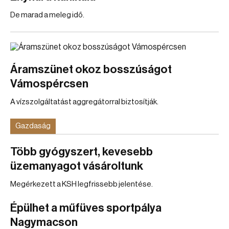
De marad a meleg idő.
Áramszünet okoz bosszúságot
Vámospércsen
A vízszolgáltatást aggregátorral biztosítják.
Gazdaság
Több gyógyszert, kevesebb
üzemanyagot vásároltunk
Megérkezett a KSH legfrissebb jelentése.
Épülhet a műfüves sportpálya
Nagymacson