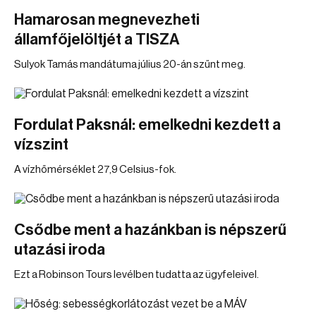
Hamarosan megnevezheti
államfőjelöltjét a TISZA
Sulyok Tamás mandátuma július 20-án szűnt meg.
Fordulat Paksnál: emelkedni kezdett a
vízszint
A vízhőmérséklet 27,9 Celsius-fok.
Csődbe ment a hazánkban is népszerű
utazási iroda
Ezt a Robinson Tours levélben tudatta az ügyfeleivel.