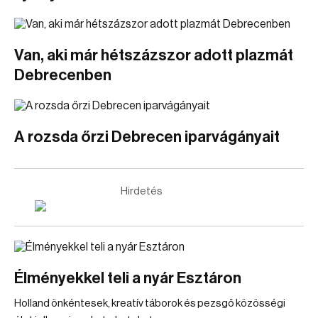
Van, aki már hétszázszor adott plazmát
Debrecenben
A rozsda őrzi Debrecen iparvágányait
Hirdetés
Élményekkel teli a nyár Esztáron
Holland önkéntesek, kreatív táborok és pezsgő közösségi