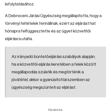
lefolytatásához.
A Debreceni Járási Ügyészség megállapította, hogy a
törvényi feltételek fennállnak, ezért az eljárást hat
hónapra felfüggesztette és az ügyet közvetítői
eljárásra utalta.
Az irányadó büntetőeljárási szabályok alapján,
ha a közvetítői eljárás keretében a felek között
megállapodás születik és megtörténik a
jóvátétel, akkor a gyanúsítottal szemben az
ügyészség megszünteti az eljárást.
Hirdetés