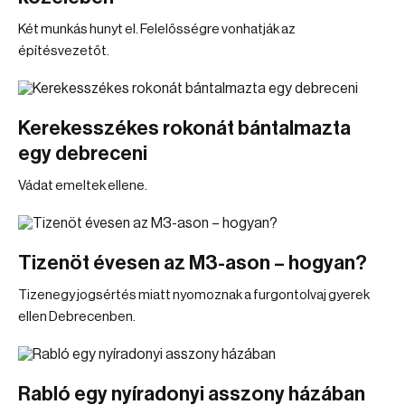
Két munkás hunyt el. Felelősségre vonhatják az
építésvezetőt.
Kerekesszékes rokonát bántalmazta
egy debreceni
Vádat emeltek ellene.
Tizenöt évesen az M3-ason – hogyan?
Tizenegy jogsértés miatt nyomoznak a furgontolvaj gyerek
ellen Debrecenben.
Rabló egy nyíradonyi asszony házában