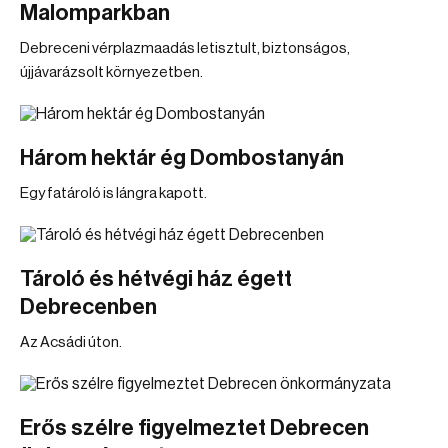
Malomparkban
Debreceni vérplazmaadás letisztult, biztonságos,
újjávarázsolt környezetben.
Három hektár ég Dombostanyán
Egy fatároló is lángra kapott.
Tároló és hétvégi ház égett
Debrecenben
Az Acsádi úton.
Erős szélre figyelmeztet Debrecen