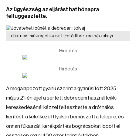
Az ügyészség az eljárást hat hónapra
felfüggesztette.
Több tucat művirágot is elvitt
(Fotó: Illusztráció/pixabay)
Hirdetés
Hirdetés
A megalapozott gyanú szerint a gyanúsított 2025.
május 21-én éjjel a sértett debreceni használtcikk-
kereskedésénél kézzel felfeszítette a dróthálós
kerítést, a keletkezett lyukon bemászott a telepre, és
onnan fűkaszát, kerékpárt és bográcsokat lopott el
összesen közel 400 ezer forint értékben.