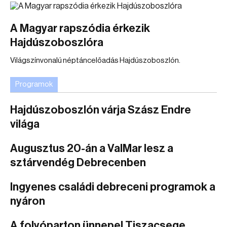
A Magyar rapszódia érkezik
Hajdúszoboszlóra
Világszínvonalú néptáncelőadás Hajdúszoboszlón.
Programok
Hajdúszoboszlón várja Szász Endre
világa
Augusztus 20-án a ValMar lesz a
sztárvendég Debrecenben
Ingyenes családi debreceni programok a
nyáron
A folyóparton ünnepel Tiszacsege