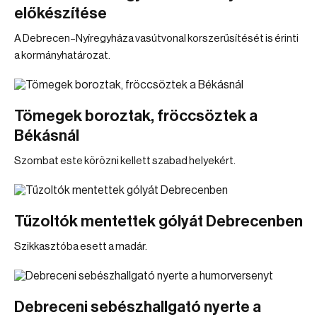
előkészítése
A Debrecen–Nyíregyháza vasútvonal korszerűsítését is érinti
a kormányhatározat.
Tömegek boroztak, fröccsöztek a
Békásnál
Szombat este körözni kellett szabad helyekért.
Tűzoltók mentettek gólyát Debrecenben
Szikkasztóba esett a madár.
Debreceni sebészhallgató nyerte a