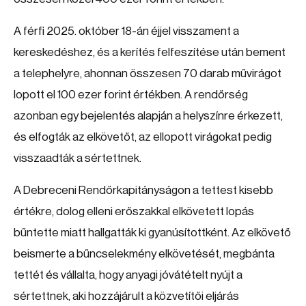
A férfi 2025. október 18-án éjjel visszament a
kereskedéshez, és a kerítés felfeszítése után bement
a telephelyre, ahonnan összesen 70 darab művirágot
lopott el 100 ezer forint értékben. A rendőrség
azonban egy bejelentés alapján a helyszínre érkezett,
és elfogták az elkövetőt, az ellopott virágokat pedig
visszaadták a sértettnek.
A Debreceni Rendőrkapitányságon a tettest kisebb
értékre, dolog elleni erőszakkal elkövetett lopás
bűntette miatt hallgatták ki gyanúsítottként. Az elkövető
beismerte a bűncselekmény elkövetését, megbánta
tettét és vállalta, hogy anyagi jóvátételt nyújt a
sértettnek, aki hozzájárult a közvetítői eljárás