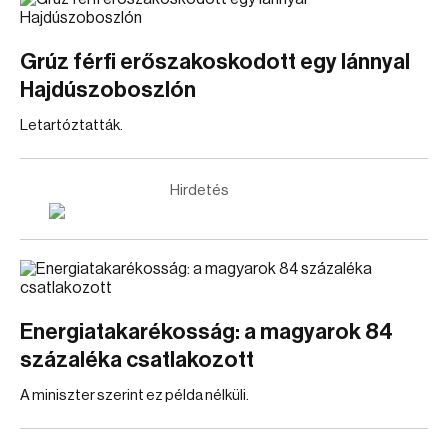
Grúz férfi erőszakoskodott egy lánnyal
Hajdúszoboszlón
Letartóztatták.
Hirdetés
Energiatakarékosság: a magyarok 84
százaléka csatlakozott
A miniszter szerint ez példa nélküli.