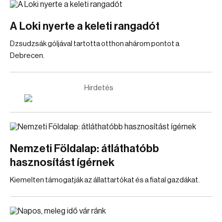
A Loki nyerte a keleti rangadót
Dzsudzsák góljával tartotta otthon ahárom pontot a
Debrecen.
Hirdetés
Nemzeti Földalap: átláthatóbb
hasznosítást ígérnek
Kiemelten támogatják az állattartókat és a fiatal gazdákat.