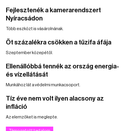
Fejlesztenék a kamerarendszert
Nyíracsádon
Több eszközt is vásárolnának.
Öt százalékra csökken a tűzifa áfája
Szeptember közepétől.
Ellenállóbbá tennék az ország energia-
és vízellátását
Munkához lát a védelmi munkacsoport.
Tíz éve nem volt ilyen alacsony az
infláció
Az elemzőket is meglepte.
Támogatott tartalom