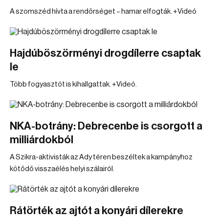
A szomszéd hívta a rendőrséget – hamar elfogták. +Videó
Hajdúböszörményi drogdílerre csaptak
le
Több fogyasztót is kihallgattak. +Videó.
NKA-botrány: Debrecenbe is csorgott a
milliárdokból
A Szikra-aktivisták az Ady téren beszéltek a kampányhoz
kötődő visszaélés helyi szálairól.
Rátörték az ajtót a konyári dílerekre