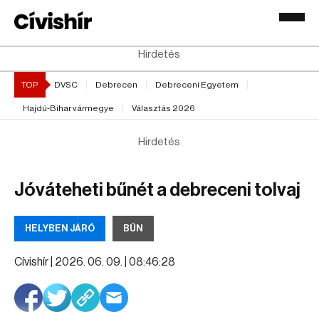
Hirdetés
TOP
DVSC
Debrecen
Debreceni Egyetem
Hajdú-Bihar vármegye
Választás 2026
Hirdetés
Jóváteheti bűnét a debreceni tolvaj
HELYBEN JÁRÓ
BŰN
Cívishír |
2026. 06. 09. | 08:46:28