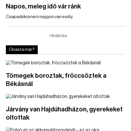
Napos, meleg idő vár ránk
Csapadékra nem nagyon van esély.
Hirdetés
Olvasta már?
Tömegek boroztak, fröccsöztek a
Békásnál
Járvány van Hajdúhadházon, gyerekeket
oltottak