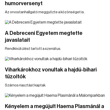
humorversenyt
Az orvostanhallgató meggyőzte a közönséget is.
A Debreceni Egyetem megtette
javaslatait
Rendkívüli ülést tartott a szenátus.
Viharkárokhoz vonultak a hajdú-bihari
tűzoltók
Számos riasztást kaptak.
Kényelem a megújult Haema Plasmánál a