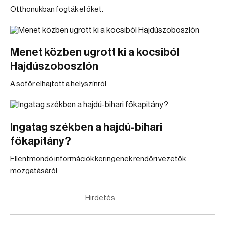
Otthonukban fogták el őket.
Menet közben ugrott ki a kocsiból
Hajdúszoboszlón
A sofőr elhajtott a helyszínről.
Ingatag székben a hajdú-bihari
főkapitány?
Ellentmondó információk keringenek rendőri vezetők
mozgatásáról.
Hirdetés