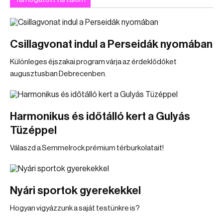
Csillagvonat indul a Perseidák nyomában
Különleges éjszakai program várja az érdeklődőket
augusztusban Debrecenben.
Harmonikus és időtálló kert a Gulyás
Tüzéppel
Válaszd a Semmelrock prémium térburkolatait!
Nyári sportok gyerekekkel
Hogyan vigyázzunk a saját testünkre is?