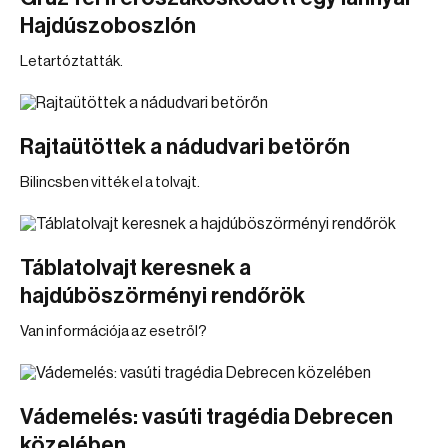
Hajdúszoboszlón
Letartóztatták.
Rajtaütöttek a nádudvari betörőn
Bilincsben vitték el a tolvajt.
Táblatolvajt keresnek a
hajdúböszörményi rendőrök
Van információja az esetről?
Vádemelés: vasúti tragédia Debrecen
közelében