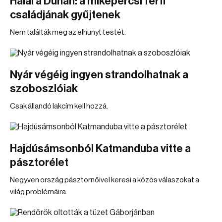
Halál a Dunán: a mikepércsi férfi
családjának gyűjtenek
Nem találták meg az elhunyt testét.
Nyár végéig ingyen strandolhatnak a
szoboszlóiak
Csak állandó lakcím kell hozzá.
Hajdúsámsonból Katmanduba vitte a
pásztorélet
Negyven ország pásztornőivel keresi a közös válaszokat a
világ problémáira.