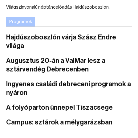
Világszínvonalú néptáncelőadás Hajdúszoboszlón.
Programok
Hajdúszoboszlón várja Szász Endre
világa
Augusztus 20-án a ValMar lesz a
sztárvendég Debrecenben
Ingyenes családi debreceni programok a
nyáron
A folyóparton ünnepel Tiszacsege
Campus: sztárok a mélygarázsban