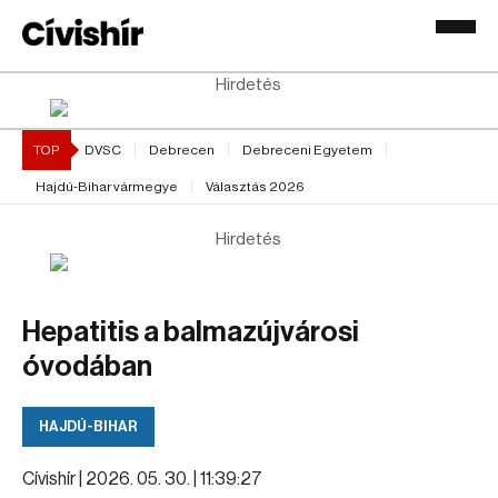
Hirdetés
TOP
DVSC
Debrecen
Debreceni Egyetem
Hajdú-Bihar vármegye
Választás 2026
Hirdetés
Hepatitis a balmazújvárosi
óvodában
HAJDÚ-BIHAR
Cívishír |
2026. 05. 30. | 11:39:27