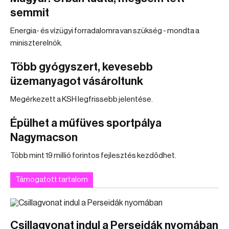
semmit
Energia- és vízügyi forradalomra van szükség - mondta a
miniszterelnök.
Több gyógyszert, kevesebb
üzemanyagot vásároltunk
Megérkezett a KSH legfrissebb jelentése.
Épülhet a műfüves sportpálya
Nagymacson
Több mint 19 millió forintos fejlesztés kezdődhet.
Támogatott tartalom
Csillagvonat indul a Perseidák nyomában