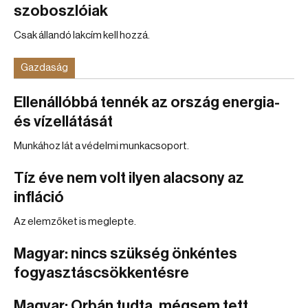
szoboszlóiak
Csak állandó lakcím kell hozzá.
Gazdaság
Ellenállóbbá tennék az ország energia-
és vízellátását
Munkához lát a védelmi munkacsoport.
Tíz éve nem volt ilyen alacsony az
infláció
Az elemzőket is meglepte.
Magyar: nincs szükség önkéntes
fogyasztáscsökkentésre
Magyar: Orbán tudta, mégsem tett