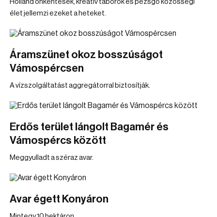
Holland önkéntesek, kreatív táborok és pezsgő közösségi
élet jellemzi ezeket a heteket.
Áramszünet okoz bosszúságot
Vámospércsen
A vízszolgáltatást aggregátorral biztosítják.
Erdős terület lángolt Bagamér és
Vámospércs között
Meggyulladt a széraz avar.
Avar égett Konyáron
Mintegy 10 hektáron.