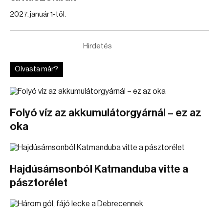
2027. január 1-től.
Hirdetés
Olvasta már?
Folyó víz az akkumulátorgyárnál – ez az
oka
Hajdúsámsonból Katmanduba vitte a
pásztorélet