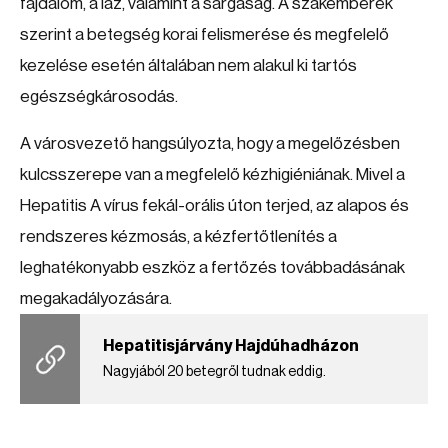
fájdalom, a láz, valamint a sárgaság. A szakemberek
szerint a betegség korai felismerése és megfelelő
kezelése esetén általában nem alakul ki tartós
egészségkárosodás.
A városvezető hangsúlyozta, hogy a megelőzésben
kulcsszerepe van a megfelelő kézhigiéniának. Mivel a
Hepatitis A vírus fekál-orális úton terjed, az alapos és
rendszeres kézmosás, a kézfertőtlenítés a
leghatékonyabb eszköz a fertőzés továbbadásának
megakadályozására.
Hepatitisjárvány Hajdúhadházon
Nagyjából 20 betegről tudnak eddig.