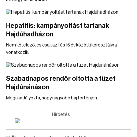
Hepatitis: kampányoltást tartanak
Hajdúhadházon
Nem kötelező, és csak az 1 és 16 év közötti korosztályra
vonatkozik.
Szabadnapos rendőr oltotta a tüzet
Hajdúnánáson
Megakadályozta, hogy nagyobb baj történjen.
Hirdetés