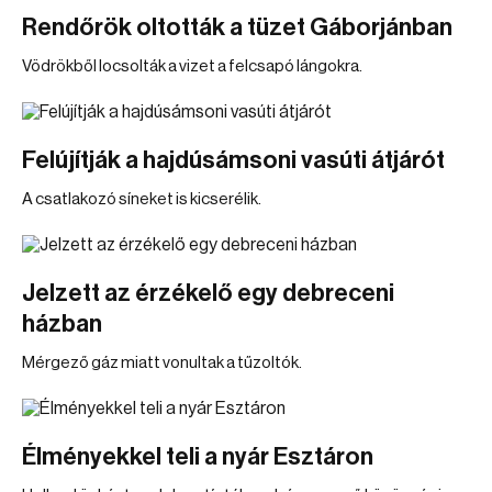
Rendőrök oltották a tüzet Gáborjánban
Vödrökből locsolták a vizet a felcsapó lángokra.
Felújítják a hajdúsámsoni vasúti átjárót
A csatlakozó síneket is kicserélik.
Jelzett az érzékelő egy debreceni
házban
Mérgező gáz miatt vonultak a tűzoltók.
Élményekkel teli a nyár Esztáron