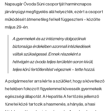
Napsugár Óvoda Süni csoportját harmincnapos
járványügyi megfigyelés alá helyezték, ezért a csoport
működését átmenetileg fel kell függeszteni – közölte
május 29-én.
A gyermekek és az intézmény dolgozóinak
biztonsága érdekében azonnali intézkedések
váltak szükségessé. Ennek részeként a
hétvégén az óvoda teljes területén soron kívüli,
teljes körű fertőtlenítést végeznek – tette hozzá.
A polgármester arra kérte a szülőket, hogy a következő
hetekben fokozott figyelemmel kövessék gyermekeik
egészségi állapotát. A Hepatitis A fertőzés jellemző
tünetei közé tartozik a hasmenés, a hányás, a hasi