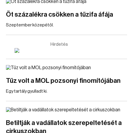
Öt százalékra csökken a tűzifa áfája
Szeptember közepétől.
Hirdetés
Tűz volt a MOL pozsonyi finomítójában
Egy tartály gyulladt ki.
Betiltják a vadállatok szerepeltetését a
cirkuszokban