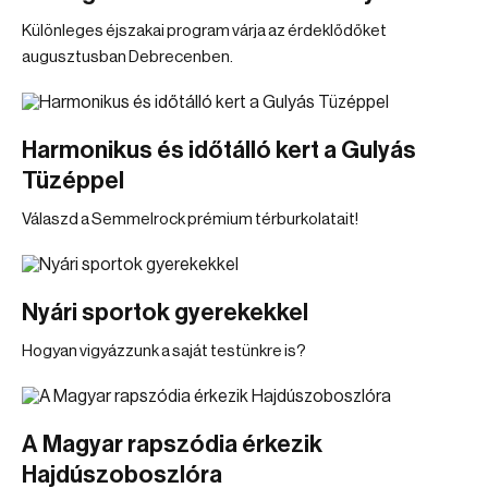
Különleges éjszakai program várja az érdeklődőket
augusztusban Debrecenben.
Harmonikus és időtálló kert a Gulyás
Tüzéppel
Válaszd a Semmelrock prémium térburkolatait!
Nyári sportok gyerekekkel
Hogyan vigyázzunk a saját testünkre is?
A Magyar rapszódia érkezik
Hajdúszoboszlóra