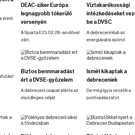
DEAC-siker Európa
Víztakarékossági
legnagyobb tókerülő
intézkedéseket vez
 érinti
versenyén
be a DVSC
A Sparta II 23:02:28-as idővel
A debreceni klub az
zárt.
energiával is spórol.
Biztos bennmaradást
Ismét kikaptak a
afutást
ért a DVSE-győzelem
debreceniek
A debreceni csapat elérte az
De még így is vezetik a
elsődleges célját.
pontvadászatot.