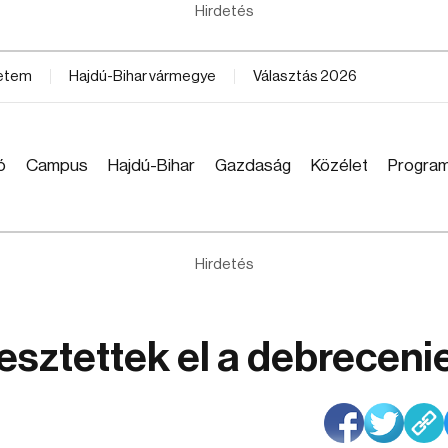
Hirdetés
yetem
Hajdú-Bihar vármegye
Választás 2026
ó
Campus
Hajdú-Bihar
Gazdaság
Közélet
Progra
Hirdetés
sztettek el a debreceni