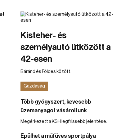
et
Kisteher- és
személyautó ütközött a
42-esen
Báránd és Földes között.
Gazdaság
Több gyógyszert, kevesebb
üzemanyagot vásároltunk
Megérkezett a KSH legfrissebb jelentése.
Épülhet a műfüves sportpálya