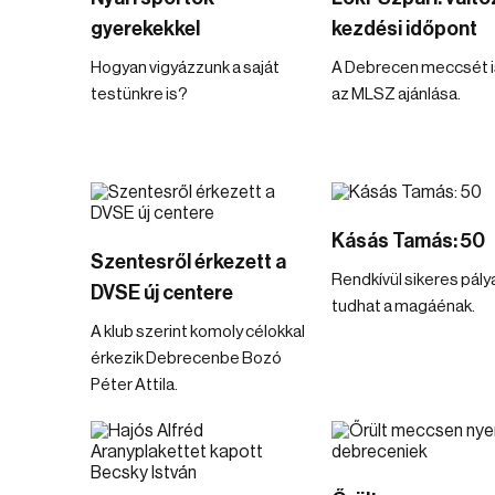
gyerekekkel
kezdési időpont
Hogyan vigyázzunk a saját
A Debrecen meccsét is
testünkre is?
az MLSZ ajánlása.
Kásás Tamás: 50
Szentesről érkezett a
Rendkívül sikeres pály
DVSE új centere
tudhat a magáénak.
A klub szerint komoly célokkal
érkezik Debrecenbe Bozó
Péter Attila.