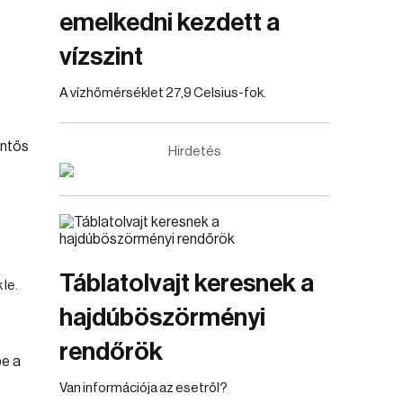
emelkedni kezdett a
vízszint
A vízhőmérséklet 27,9 Celsius-fok.
Hirdetés
Táblatolvajt keresnek a
le.
hajdúböszörményi
rendőrök
Van információja az esetről?