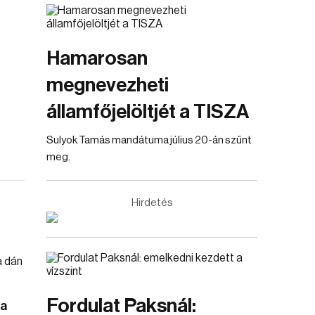
Hamarosan
megnevezheti
államfőjelöltjét a TISZA
Sulyok Tamás mandátuma július 20-án szűnt
meg.
Hirdetés
Fordulat Paksnál:
 a