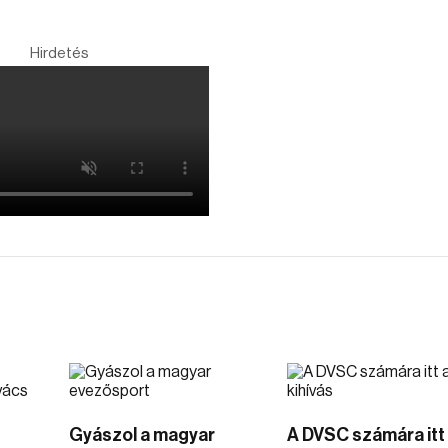
Hirdetés
Gyászol a magyar
A DVSC számára itt