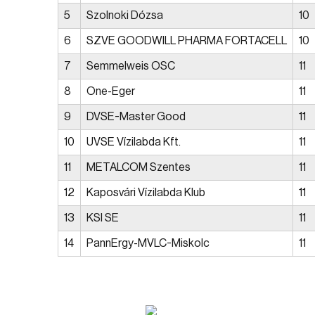
5
Szolnoki Dózsa
10
6
SZVE GOODWILL PHARMA FORTACELL
10
7
Semmelweis OSC
11
8
One-Eger
11
9
DVSE-Master Good
11
10
UVSE Vízilabda Kft.
11
11
METALCOM Szentes
11
12
Kaposvári Vízilabda Klub
11
13
KSI SE
11
14
PannErgy-MVLC-Miskolc
11