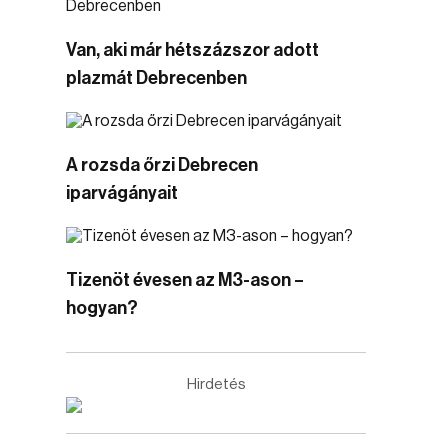
Van, aki már hétszázszor adott
plazmát Debrecenben
A rozsda őrzi Debrecen
iparvágányait
Tizenöt évesen az M3-ason –
hogyan?
Hirdetés