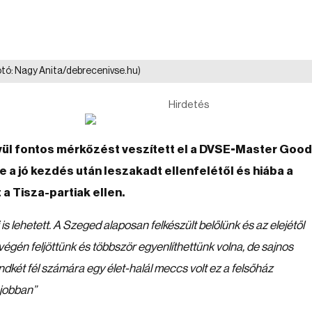
otó: Nagy Anita/debrecenivse.hu)
Hirdetés
vül fontos mérkőzést veszített el a DVSE-Master Good
a jó kezdés után leszakadt ellenfelétől és hiába a
 a Tisza-partiak ellen.
 lehetett. A Szeged alaposan felkészült belőlünk és az elejétől
 végén feljöttünk és többször egyenlíthettünk volna, de sajnos
ndkét fél számára egy élet-halál meccs volt ez a felsőház
i jobban”