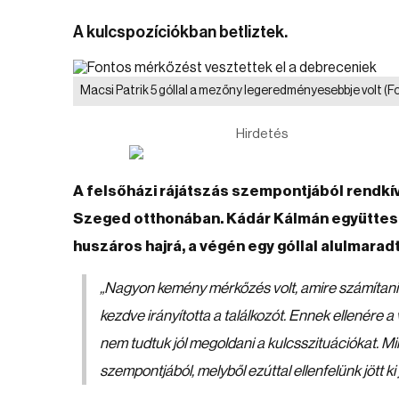
A kulcspozíciókban betliztek.
Macsi Patrik 5 góllal a mezőny legeredményesebbje volt
(F
Hirdetés
A felsőházi rájátszás szempontjából rendkí
Szeged otthonában. Kádár Kálmán együttese 
huszáros hajrá, a végén egy góllal alulmaradt
„Nagyon kemény mérkőzés volt, amire számítani is
kezdve irányította a találkozót. Ennek ellenére a
nem tudtuk jól megoldani a kulcsszituációkat. Mi
szempontjából, melyből ezúttal ellenfelünk jött k