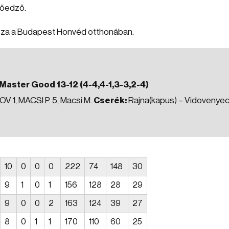
tőedző.
ssza a Budapest Honvéd otthonában.
aster Good 13-12 (4-4,4-1,3-3,2-4)
OV 1, MACSI P. 5, Macsi M.
Cserék:
Rajna(kapus) – Vidovenye
10
0
0
0
222
74
148
30
9
1
0
1
156
128
28
29
9
0
0
2
163
124
39
27
8
0
1
1
170
110
60
25