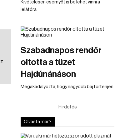
Kivételesen esernyőt is be lehet vinni a
lelátóra.
Szabadnapos rendőr
oltotta a tüzet
cz
Hajdúnánáson
Megakadályozta, hogy nagyobb baj történjen.
Hirdetés
Olvasta már?