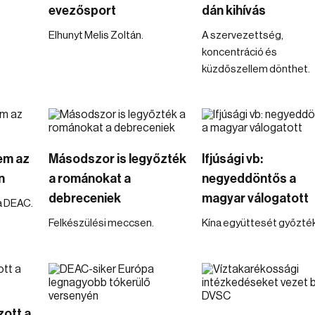
evezősport
dán kihívás
Elhunyt Melis Zoltán.
A szervezettség,
koncentráció és
küzdőszellem dönthet.
em az
Másodszor is legyőzték
Ifjúsági vb:
n
a románokat a
negyeddöntős a
debreceniek
magyar válogatott
a DEAC.
Felkészülési meccsen.
Kína együttesét győzték 
zott a