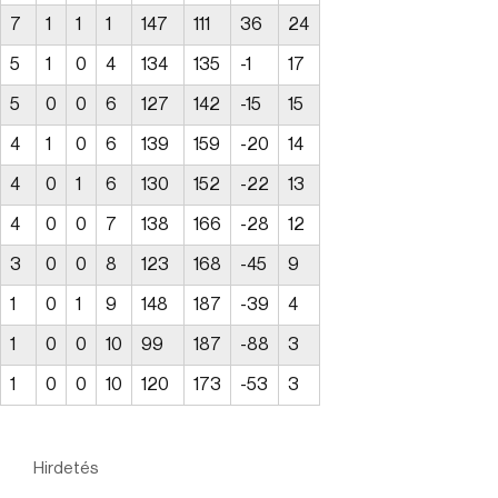
7
1
1
1
147
111
36
24
5
1
0
4
134
135
-1
17
5
0
0
6
127
142
-15
15
4
1
0
6
139
159
-20
14
4
0
1
6
130
152
-22
13
4
0
0
7
138
166
-28
12
3
0
0
8
123
168
-45
9
1
0
1
9
148
187
-39
4
1
0
0
10
99
187
-88
3
1
0
0
10
120
173
-53
3
Hirdetés