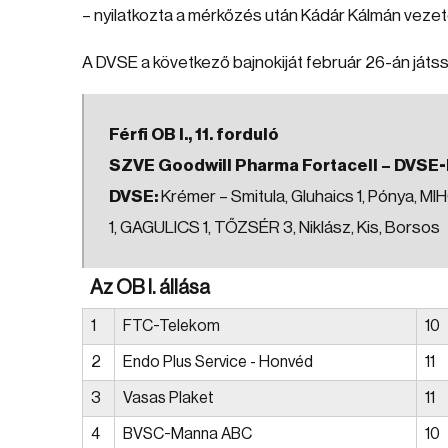
– nyilatkozta a mérkőzés után Kádár Kálmán veze
A DVSE a következő bajnokiját február 26-án ját
Férfi OB I., 11. forduló
SZVE Goodwill Pharma Fortacell – DVSE-M
DVSE:
Krémer – Smitula, Gluhaics 1, Pónya, MIH
1, GAGULICS 1, TŐZSÉR 3, Niklász, Kis, Borsos
Az OB I. állása
1
FTC-Telekom
10
2
Endo Plus Service - Honvéd
11
3
Vasas Plaket
11
4
BVSC-Manna ABC
10