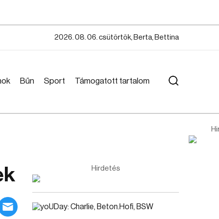
2026. 08. 06. csütörtök, Berta, Bettina
mok
Bűn
Sport
Támogatott tartalom
Hi
ek
Hirdetés