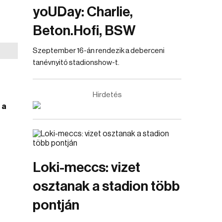
yoUDay: Charlie,
Beton.Hofi, BSW
Szeptember 16-án rendezik a deberceni
tanévnyitó stadionshow-t.
Hirdetés
 a
Loki-meccs: vizet
osztanak a stadion több
pontján