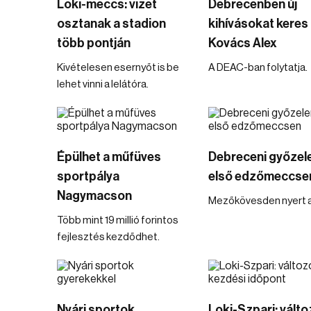
Loki-meccs: vizet
Debrecenben új
osztanak a stadion
kihívásokat keres
több pontján
Kovács Alex
Kivételesen esernyőt is be
A DEAC-ban folytatja.
lehet vinni a lelátóra.
Épülhet a műfüves
Debreceni győzel
sportpálya
első edzőmeccse
Nagymacson
Mezőkövesden nyert 
Több mint 19 millió forintos
fejlesztés kezdődhet.
Nyári sportok
Loki-Szpari: válto