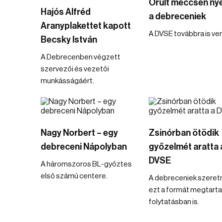
Őrült meccsen ny
Hajós Alfréd
a debreceniek
Aranyplakettet kapott
A DVSE továbbra is ver
Becsky István
A Debrecenben végzett
szervezői és vezetői
munkásságáért.
Nagy Norbert – egy
Zsinórban ötödik
debreceni Nápolyban
győzelmét aratta 
DVSE
A háromszoros BL-győztes
első számú centere.
A debreceniek szeret
ezt a formát megtarta
folytatásban is.