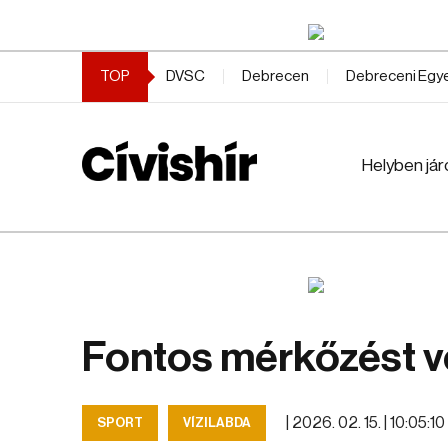
TOP
DVSC
Debrecen
Debreceni Eg
Helyben jár
Fontos mérkőzést ve
|
2026. 02. 15. | 10:05:10
SPORT
VÍZILABDA