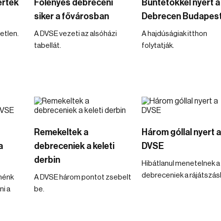
ertek
Fölényes debreceni
Büntetőkkel nyert a
siker a fővárosban
Debrecen Budapes
etlen.
A DVSE vezeti az alsóházi
A hajdúságiak itthon
tabellát.
folytatják.
Remekeltek a
Három góllal nyert a
a
debreceniek a keleti
DVSE
derbin
Hibátlanul menetelnek a
debreceniek a rájátszás
nénk
A DVSE három pontot zsebelt
ni a
be.