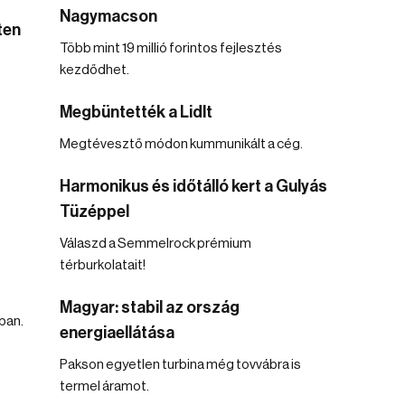
Nagymacson
ten
Több mint 19 millió forintos fejlesztés
kezdődhet.
Megbüntették a Lidlt
Megtévesztő módon kummunikált a cég.
Harmonikus és időtálló kert a Gulyás
Tüzéppel
Válaszd a Semmelrock prémium
térburkolatait!
Magyar: stabil az ország
ban.
energiaellátása
Pakson egyetlen turbina még tovvábra is
termel áramot.