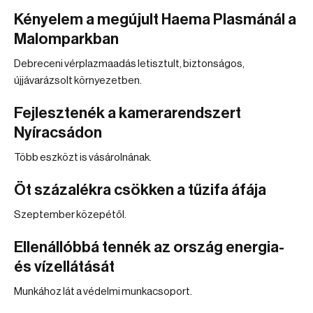
Kényelem a megújult Haema Plasmánál a
Malomparkban
Debreceni vérplazmaadás letisztult, biztonságos,
újjávarázsolt környezetben.
Fejlesztenék a kamerarendszert
Nyíracsádon
Több eszközt is vásárolnának.
Öt százalékra csökken a tűzifa áfája
Szeptember közepétől.
Ellenállóbbá tennék az ország energia-
és vízellátását
Munkához lát a védelmi munkacsoport.