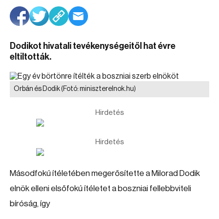
Dodikot hivatali tevékenységeitől hat évre
eltiltották.
Orbán és Dodik
(Fotó: miniszterelnok.hu)
Hirdetés
Hirdetés
Másodfokú ítéletében megerősítette a Milorad Dodik
elnök elleni elsőfokú ítéletet a boszniai fellebbviteli
bíróság, így