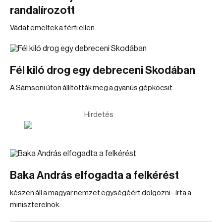
randalírozott
Vádat emeltek a férfi ellen.
Fél kiló drog egy debreceni Skodában
A Sámsoni úton állították meg a gyanús gépkocsit.
Hirdetés
Baka András elfogadta a felkérést
készen áll a magyar nemzet egységéért dolgozni - írta a
miniszterelnök.