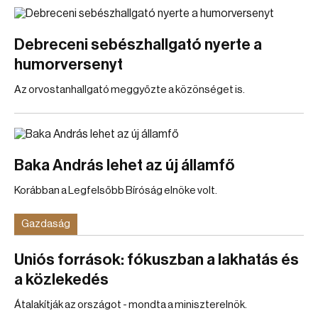
Debreceni sebészhallgató nyerte a
humorversenyt
Az orvostanhallgató meggyőzte a közönséget is.
Baka András lehet az új államfő
Korábban a Legfelsőbb Bíróság elnöke volt.
Gazdaság
Uniós források: fókuszban a lakhatás és
a közlekedés
Átalakítják az országot - mondta a miniszterelnök.