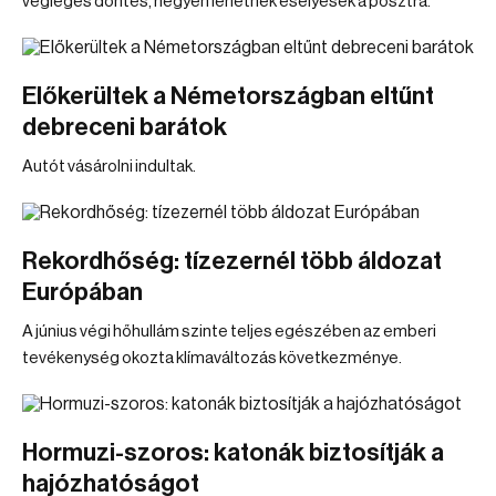
végleges döntés, négyen lehetnek esélyesek a posztra.
Előkerültek a Németországban eltűnt
debreceni barátok
Autót vásárolni indultak.
Rekordhőség: tízezernél több áldozat
Európában
A június végi hőhullám szinte teljes egészében az emberi
tevékenység okozta klímaváltozás következménye.
Hormuzi-szoros: katonák biztosítják a
hajózhatóságot