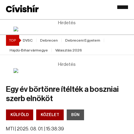
Hirdetés
TOP
DVSC
Debrecen
Debreceni Egyetem
Hajdú-Bihar vármegye
Választás 2026
Hirdetés
Egy év börtönre ítélték a boszniai
szerb elnököt
KÜLFÖLD
KÖZÉLET
BŰN
MTI |
2025. 08. 01. | 15:38:39