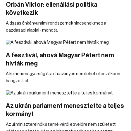
Orbán Viktor: ellenállási politika
következik
A tiszás önkényuralmi rendszernek nincsenek meg a
gazdasági alapjai - mondta.
A fesztivál, ahová Magyar Pétert nem
hívták meg
A külhoni magyarság és a Tusványos nem lehet ellenzékben -
hangzott el.
Az ukrán parlament menesztette a teljes
kormányt
Az új miniszterelnök személyéről egyelőre nem született