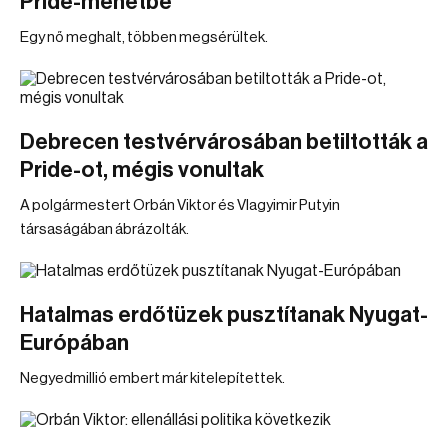
Pride-menetbe
Egy nő meghalt, többen megsérültek.
Debrecen testvérvárosában betiltották a
Pride-ot, mégis vonultak
A polgármestert Orbán Viktor és Vlagyimir Putyin
társaságában ábrázolták.
Hatalmas erdőtüzek pusztítanak Nyugat-
Európában
Negyedmillió embert már kitelepítettek.