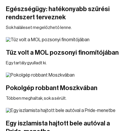
Egészségügy: hatékonyabb szűrési
rendszert terveznek
Sok haláleset megelőzhető lenne.
Tűz volt a MOL pozsonyi finomítójában
Egy tartály gyulladt ki.
Pokolgép robbant Moszkvában
Többen meghaltak; sok a sérült.
Egy iszlamista hajtott bele autóval a