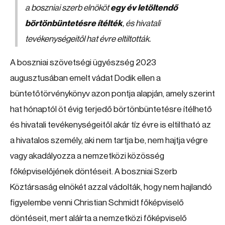
a boszniai szerb elnököt
egy év letöltendő
börtönbüntetésre ítélték
, és hivatali
tevékenységeitől hat évre eltiltották.
A boszniai szövetségi ügyészség 2023
augusztusában emelt vádat Dodik ellen a
büntetőtörvénykönyv azon pontja alapján, amely szerint
hat hónaptól öt évig terjedő börtönbüntetésre ítélhető
és hivatali tevékenységeitől akár tíz évre is eltiltható az
a hivatalos személy, aki nem tartja be, nem hajtja végre
vagy akadályozza a nemzetközi közösség
főképviselőjének döntéseit. A boszniai Szerb
Köztársaság elnökét azzal vádolták, hogy nem hajlandó
figyelembe venni Christian Schmidt főképviselő
döntéseit, mert aláírta a nemzetközi főképviselő