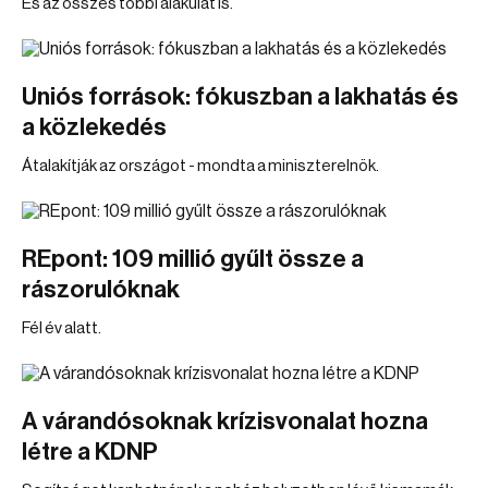
És az összes többi alakulat is.
Uniós források: fókuszban a lakhatás és
a közlekedés
Átalakítják az országot - mondta a miniszterelnök.
REpont: 109 millió gyűlt össze a
rászorulóknak
Fél év alatt.
A várandósoknak krízisvonalat hozna
létre a KDNP