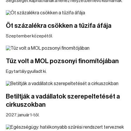
Segítséget kaphatnának a nehéz helyzetben lévő kismamák.
Öt százalékra csökken a tűzifa áfája
Szeptember közepétől.
Tűz volt a MOL pozsonyi finomítójában
Egy tartály gyulladt ki.
Betiltják a vadállatok szerepeltetését a
cirkuszokban
2027. január 1-től.