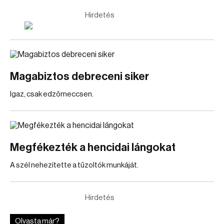
Hirdetés
Magabiztos debreceni siker
Igaz, csak edzőmeccsen.
Megfékezték a hencidai lángokat
A szél nehezítette a tűzoltók munkáját.
Hirdetés
Olvasta már?