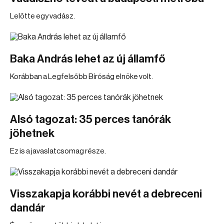
Lelőtte egy vadász.
Baka András lehet az új államfő
Korábban a Legfelsőbb Bíróság elnöke volt.
Alsó tagozat: 35 perces tanórák
jöhetnek
Ez is a javaslatcsomag része.
Visszakapja korábbi nevét a debreceni
dandár