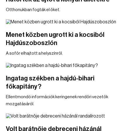
Otthonukban fogták el őket.
Menet közben ugrott ki a kocsiból
Hajdúszoboszlón
A sofőr elhajtott a helyszínről.
Ingatag székben a hajdú-bihari
főkapitány?
Ellentmondó információk keringenek rendőri vezetők
mozgatásáról.
Volt barátnője debreceni házánál