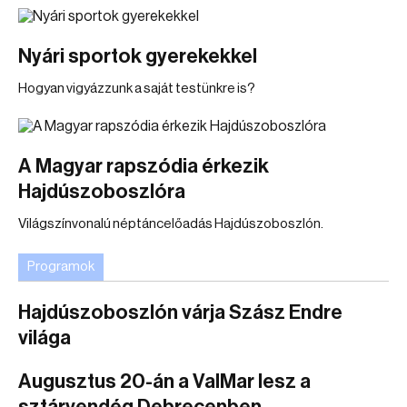
Nyári sportok gyerekekkel
Hogyan vigyázzunk a saját testünkre is?
A Magyar rapszódia érkezik
Hajdúszoboszlóra
Világszínvonalú néptáncelőadás Hajdúszoboszlón.
Programok
Hajdúszoboszlón várja Szász Endre
világa
Augusztus 20-án a ValMar lesz a