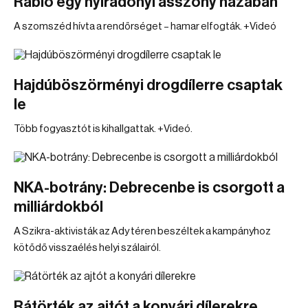
Rabló egy nyíradonyi asszony házában
A szomszéd hívta a rendőrséget – hamar elfogták. +Videó
Hajdúböszörményi drogdílerre csaptak
le
Több fogyasztót is kihallgattak. +Videó.
NKA-botrány: Debrecenbe is csorgott a
milliárdokból
A Szikra-aktivisták az Ady téren beszéltek a kampányhoz
kötődő visszaélés helyi szálairól.
Rátörték az ajtót a konyári dílerekre