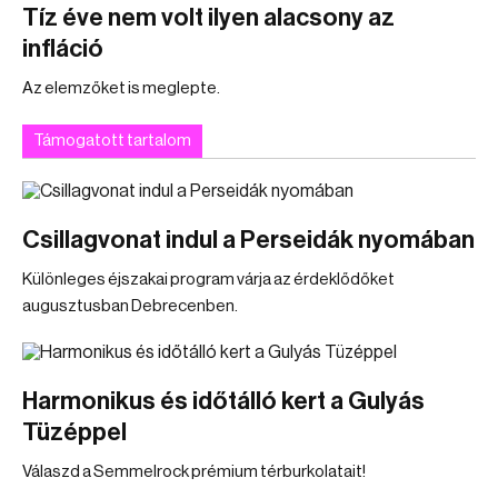
Tíz éve nem volt ilyen alacsony az
infláció
Az elemzőket is meglepte.
Támogatott tartalom
Csillagvonat indul a Perseidák nyomában
Különleges éjszakai program várja az érdeklődőket
augusztusban Debrecenben.
Harmonikus és időtálló kert a Gulyás
Tüzéppel
Válaszd a Semmelrock prémium térburkolatait!