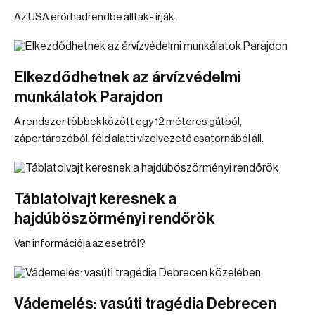
Az USA erői hadrendbe álltak - írják.
Elkezdődhetnek az árvízvédelmi
munkálatok Parajdon
A rendszer többek között egy 12 méteres gátból,
záportározóból, föld alatti vízelvezető csatornából áll.
Táblatolvajt keresnek a
hajdúböszörményi rendőrök
Van információja az esetről?
Vádemelés: vasúti tragédia Debrecen