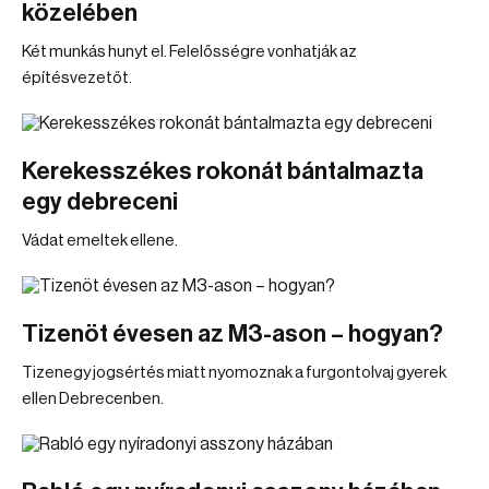
közelében
Két munkás hunyt el. Felelősségre vonhatják az
építésvezetőt.
Kerekesszékes rokonát bántalmazta
egy debreceni
Vádat emeltek ellene.
Tizenöt évesen az M3-ason – hogyan?
Tizenegy jogsértés miatt nyomoznak a furgontolvaj gyerek
ellen Debrecenben.