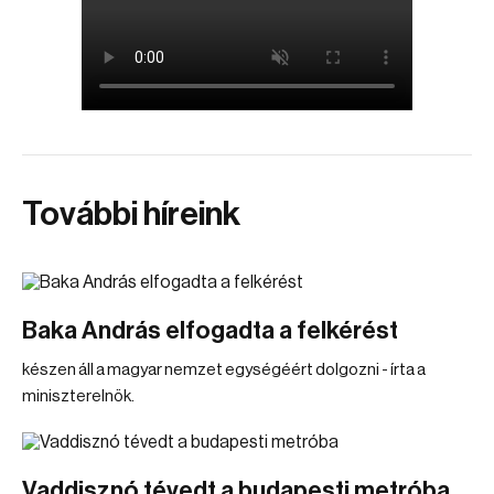
További híreink
Baka András elfogadta a felkérést
készen áll a magyar nemzet egységéért dolgozni - írta a
miniszterelnök.
Vaddisznó tévedt a budapesti metróba