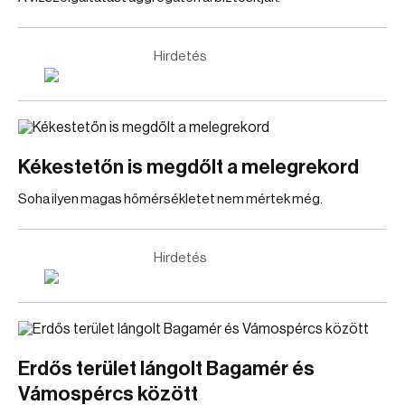
Hirdetés
Kékestetőn is megdőlt a melegrekord
Soha ilyen magas hőmérsékletet nem mértek még.
Hirdetés
Erdős terület lángolt Bagamér és
Vámospércs között