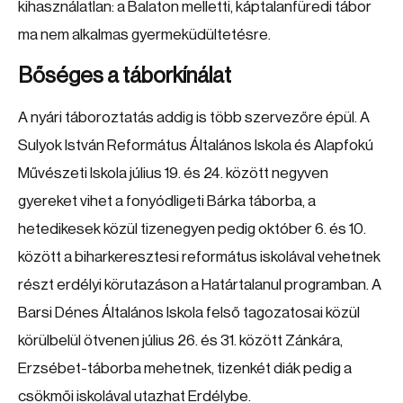
kihasználatlan: a Balaton melletti, káptalanfüredi tábor
ma nem alkalmas gyermeküdültetésre.
Bőséges a táborkínálat
A nyári táboroztatás addig is több szervezőre épül. A
Sulyok István Református Általános Iskola és Alapfokú
Művészeti Iskola július 19. és 24. között negyven
gyereket vihet a fonyódligeti Bárka táborba, a
hetedikesek közül tizenegyen pedig október 6. és 10.
között a biharkeresztesi református iskolával vehetnek
részt erdélyi körutazáson a Határtalanul programban. A
Barsi Dénes Általános Iskola felső tagozatosai közül
körülbelül ötvenen július 26. és 31. között Zánkára,
Erzsébet-táborba mehetnek, tizenkét diák pedig a
csökmői iskolával utazhat Erdélybe.