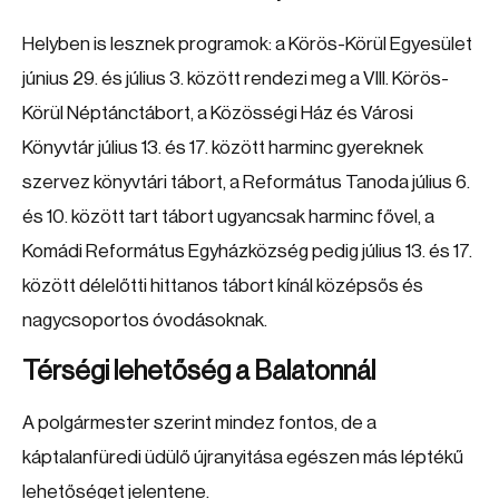
Helyben is lesznek programok: a Körös-Körül Egyesület
június 29. és július 3. között rendezi meg a VIII. Körös-
Körül Néptánctábort, a Közösségi Ház és Városi
Könyvtár július 13. és 17. között harminc gyereknek
szervez könyvtári tábort, a Református Tanoda július 6.
és 10. között tart tábort ugyancsak harminc fővel, a
Komádi Református Egyházközség pedig július 13. és 17.
között délelőtti hittanos tábort kínál középsős és
nagycsoportos óvodásoknak.
Térségi lehetőség a Balatonnál
A polgármester szerint mindez fontos, de a
káptalanfüredi üdülő újranyitása egészen más léptékű
lehetőséget jelentene.