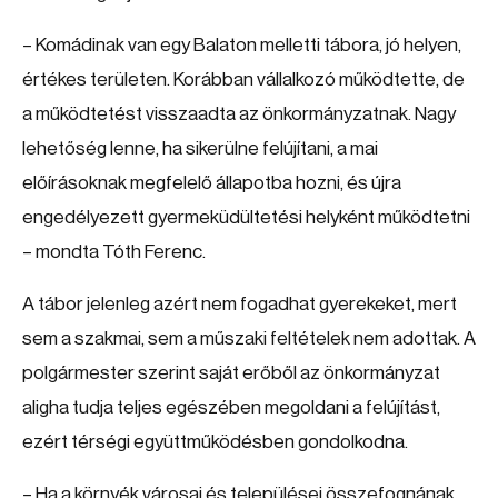
– Komádinak van egy Balaton melletti tábora, jó helyen,
értékes területen. Korábban vállalkozó működtette, de
a működtetést visszaadta az önkormányzatnak. Nagy
lehetőség lenne, ha sikerülne felújítani, a mai
előírásoknak megfelelő állapotba hozni, és újra
engedélyezett gyermeküdültetési helyként működtetni
– mondta Tóth Ferenc.
A tábor jelenleg azért nem fogadhat gyerekeket, mert
sem a szakmai, sem a műszaki feltételek nem adottak. A
polgármester szerint saját erőből az önkormányzat
aligha tudja teljes egészében megoldani a felújítást,
ezért térségi együttműködésben gondolkodna.
– Ha a környék városai és települései összefognának,