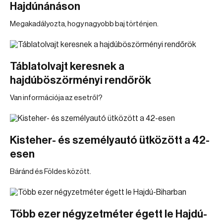
Hajdúnánáson
Megakadályozta, hogy nagyobb baj történjen.
Táblatolvajt keresnek a
hajdúböszörményi rendőrök
Van információja az esetről?
Kisteher- és személyautó ütközött a 42-
esen
Báránd és Földes között.
Több ezer négyzetméter égett le Hajdú-