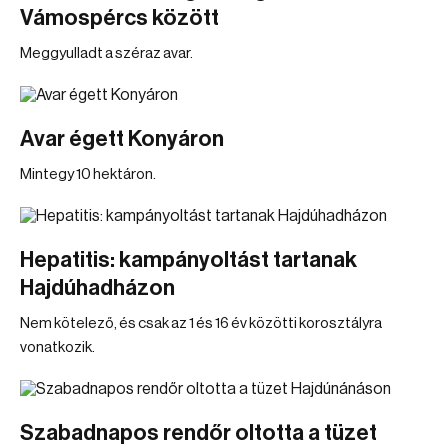
Vámospércs között
Meggyulladt a széraz avar.
Avar égett Konyáron
Mintegy 10 hektáron.
Hepatitis: kampányoltást tartanak
Hajdúhadházon
Nem kötelező, és csak az 1 és 16 év közötti korosztályra
vonatkozik.
Szabadnapos rendőr oltotta a tüzet