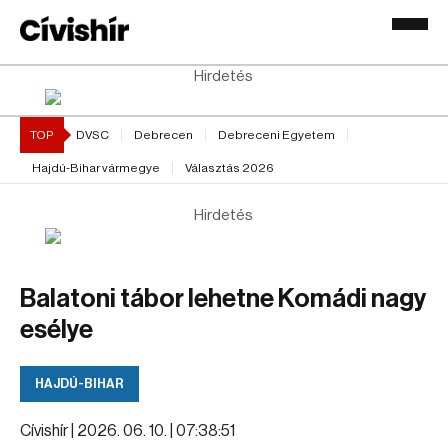
Hirdetés
TOP
DVSC
Debrecen
Debreceni Egyetem
Hajdú-Bihar vármegye
Választás 2026
Hirdetés
Balatoni tábor lehetne Komádi nagy
esélye
HAJDÚ-BIHAR
Cívishír |
2026. 06. 10. | 07:38:51