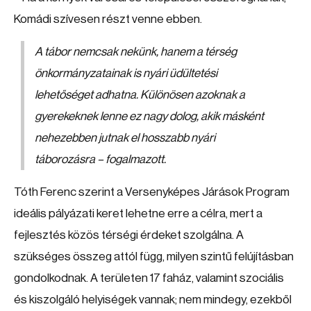
Komádi szívesen részt venne ebben.
A tábor nemcsak nekünk, hanem a térség
önkormányzatainak is nyári üdültetési
lehetőséget adhatna. Különösen azoknak a
gyerekeknek lenne ez nagy dolog, akik másként
nehezebben jutnak el hosszabb nyári
táborozásra – fogalmazott.
Tóth Ferenc szerint a Versenyképes Járások Program
ideális pályázati keret lehetne erre a célra, mert a
fejlesztés közös térségi érdeket szolgálna. A
szükséges összeg attól függ, milyen szintű felújításban
gondolkodnak. A területen 17 faház, valamint szociális
és kiszolgáló helyiségek vannak; nem mindegy, ezekből