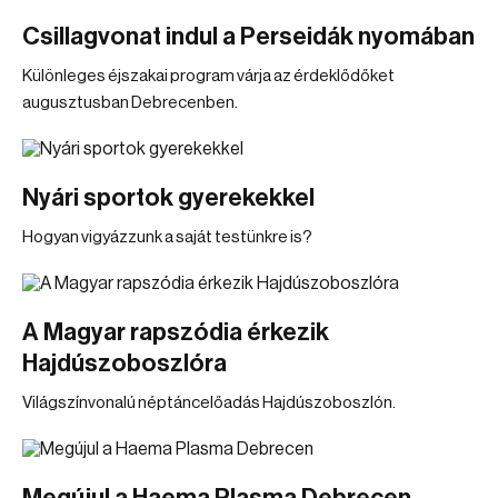
Csillagvonat indul a Perseidák nyomában
Különleges éjszakai program várja az érdeklődőket
augusztusban Debrecenben.
Nyári sportok gyerekekkel
Hogyan vigyázzunk a saját testünkre is?
A Magyar rapszódia érkezik
Hajdúszoboszlóra
Világszínvonalú néptáncelőadás Hajdúszoboszlón.