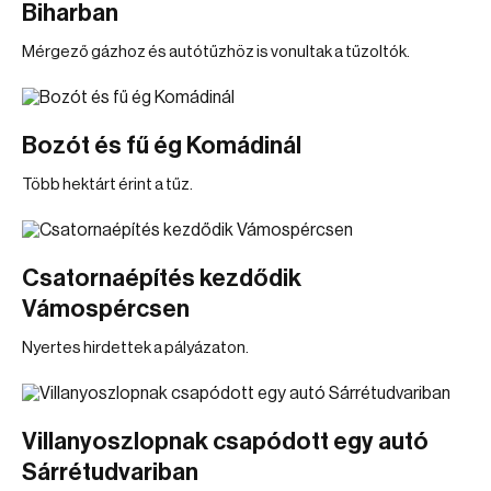
Biharban
Mérgező gázhoz és autótűzhöz is vonultak a tűzoltók.
Bozót és fű ég Komádinál
Több hektárt érint a tűz.
Csatornaépítés kezdődik
Vámospércsen
Nyertes hirdettek a pályázaton.
Villanyoszlopnak csapódott egy autó
Sárrétudvariban