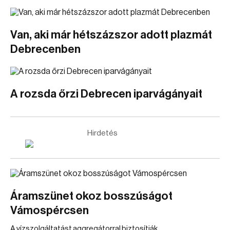
Van, aki már hétszázszor adott plazmát
Debrecenben
A rozsda őrzi Debrecen iparvágányait
Hirdetés
Áramszünet okoz bosszúságot
Vámospércsen
A vízszolgáltatást aggregátorral biztosítják.