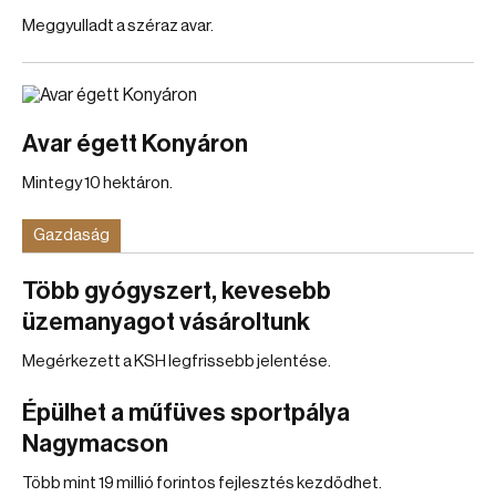
Meggyulladt a széraz avar.
Avar égett Konyáron
Mintegy 10 hektáron.
Gazdaság
Több gyógyszert, kevesebb
üzemanyagot vásároltunk
Megérkezett a KSH legfrissebb jelentése.
Épülhet a műfüves sportpálya
Nagymacson
Több mint 19 millió forintos fejlesztés kezdődhet.