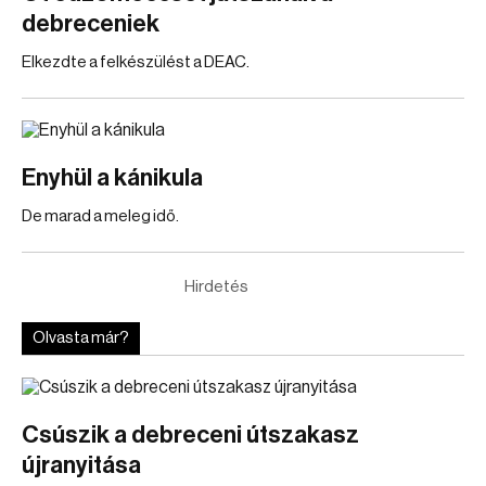
debreceniek
Elkezdte a felkészülést a DEAC.
Enyhül a kánikula
De marad a meleg idő.
Hirdetés
Olvasta már?
Csúszik a debreceni útszakasz
újranyitása