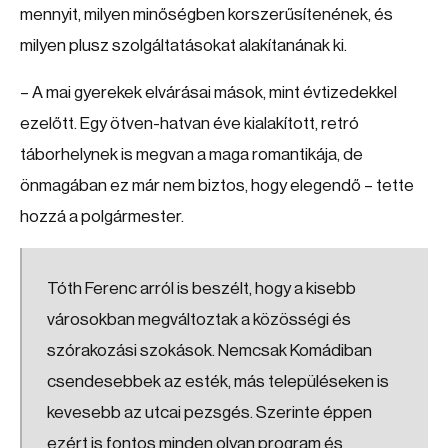
mennyit, milyen minőségben korszerűsítenének, és
milyen plusz szolgáltatásokat alakítanának ki.
– A mai gyerekek elvárásai mások, mint évtizedekkel
ezelőtt. Egy ötven-hatvan éve kialakított, retró
táborhelynek is megvan a maga romantikája, de
önmagában ez már nem biztos, hogy elegendő – tette
hozzá a polgármester.
Tóth Ferenc arról is beszélt, hogy a kisebb
városokban megváltoztak a közösségi és
szórakozási szokások. Nemcsak Komádiban
csendesebbek az esték, más településeken is
kevesebb az utcai pezsgés. Szerinte éppen
ezért is fontos minden olyan program és