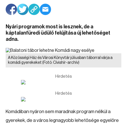
Nyári programok most is lesznek, de a
káptalanfüredi üdülő felújítása új lehetőséget
adna.
A Közösségi Ház és Városi Könyvtár júliusban táborral várja a
komádi gyerekeket
(Fotó: Cívishír-archív)
Hirdetés
Hirdetés
Komádiban nyáron sem maradnak program nélkül a
gyerekek, de a város legnagyobb lehetősége egyelőre