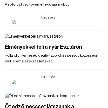
A sofőrt a tűzoltók emelték ki a járműből.
Hirdetés
Élményekkel teli a nyár Esztáron
Holland önkéntesek, kreatív táborok és pezsgő közösségi
élet jellemzi ezeket a heteket.
Hirdetés
Öt edzőmeccset játszanak a