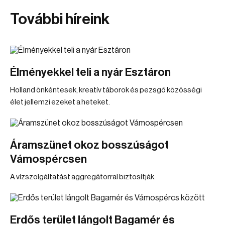
További híreink
Élményekkel teli a nyár Esztáron
Holland önkéntesek, kreatív táborok és pezsgő közösségi
élet jellemzi ezeket a heteket.
Áramszünet okoz bosszúságot
Vámospércsen
A vízszolgáltatást aggregátorral biztosítják.
Erdős terület lángolt Bagamér és