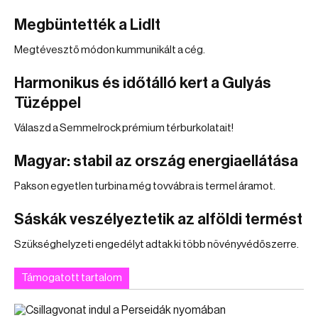
Megbüntették a Lidlt
Megtévesztő módon kummunikált a cég.
Harmonikus és időtálló kert a Gulyás
Tüzéppel
Válaszd a Semmelrock prémium térburkolatait!
Magyar: stabil az ország energiaellátása
Pakson egyetlen turbina még tovvábra is termel áramot.
Sáskák veszélyeztetik az alföldi termést
Szükséghelyzeti engedélyt adtak ki több növényvédőszerre.
Támogatott tartalom