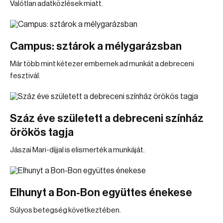
Valótlan adatközlések miatt.
Campus: sztárok a mélygarázsban
Már több mint kétezer embernek ad munkát a debreceni
fesztivál.
Száz éve született a debreceni színház
örökös tagja
Jászai Mari-díjjal is elismerték a munkáját.
Elhunyt a Bon-Bon együttes énekese
Súlyos betegség következtében.