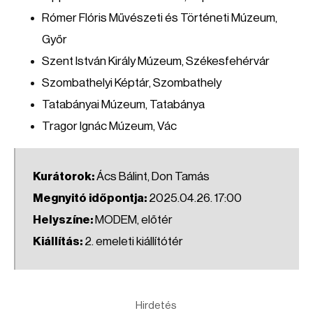
Rómer Flóris Művészeti és Történeti Múzeum,
Győr
Szent István Király Múzeum, Székesfehérvár
Szombathelyi Képtár, Szombathely
Tatabányai Múzeum, Tatabánya
Tragor Ignác Múzeum, Vác
Kurátorok:
Ács Bálint, Don Tamás
Megnyitó időpontja:
2025.04.26. 17:00
Helyszíne:
MODEM, előtér
Kiállítás:
2. emeleti kiállítótér
Hirdetés