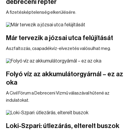
debreceni reptér
A fizetésképtelenség elkerülésére.
Már tervezik a józsai utca felújítását
Aszfaltozás, csapadékvíz-elvezetés valósulhat meg.
Folyó víz az akkumulátorgyárnál – ez az
oka
A Civil Fórum a Debreceni Vízmű válaszával hűtené az
indulatokat.
Loki-Szpari: útlezárás, elterelt buszok