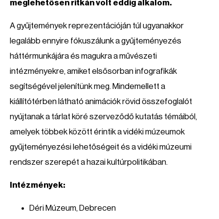
meglehetősen ritkán volt eddig alkalom.
A gyűjtemények reprezentációján túl ugyanakkor
legalább ennyire fókuszálunk a gyűjteményezés
háttérmunkájára és magukra a művészeti
intézményekre, amiket elsősorban infografikák
segítségével jelenítünk meg. Mindemellett a
kiállítótérben látható animációk rövid összefoglalót
nyújtanak a tárlat köré szerveződő kutatás témáiból,
amelyek többek között érintik a vidéki múzeumok
gyűjteményezési lehetőségeit és a vidéki múzeumi
rendszer szerepét a hazai kultúrpolitikában.
Intézmények:
Déri Múzeum, Debrecen