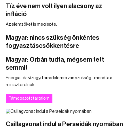
Tíz éve nem volt ilyen alacsony az
infláció
Az elemzőket is meglepte.
Magyar: nincs szükség önkéntes
fogyasztáscsökkentésre
Magyar: Orbán tudta, mégsem tett
semmit
Energia- és vízügyi forradalomra van szükség - mondta a
miniszterelnök.
Támogatott tartalom
Csillagvonat indul a Perseidák nyomában