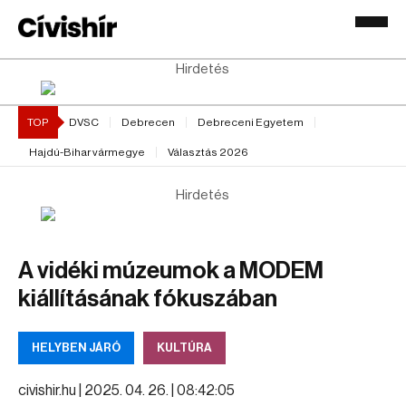
Hirdetés
TOP
DVSC
Debrecen
Debreceni Egyetem
Hajdú-Bihar vármegye
Választás 2026
Hirdetés
A vidéki múzeumok a MODEM
kiállításának fókuszában
HELYBEN JÁRÓ
KULTÚRA
civishir.hu |
2025. 04. 26. | 08:42:05