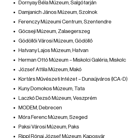
Dornyay Béla Múzeum, Salgótarján
Damjanich János Múzeum, Szolnok
Ferenczy Múzeumi Centrum, Szentendre
Göcseji Múzeum, Zalaegerszeg
Gödöllői Városi Múzeum, Gödöllő
Hatvany Lajos Múzeum, Hatvan
Herman Ottó Múzeum – Miskolci Galéria, Miskolc
József Attila Múzeum, Makó
Kortárs Művészeti Intézet – Dunaújváros (ICA-D)
Kuny Domokos Múzeum, Tata
Laczkó Dezső Múzeum, Veszprém
MODEM, Debrecen
Móra Ferenc Múzeum, Szeged
Paksi Városi Múzeum, Paks
Rippl Rónai József Múzeum, Kaposvár