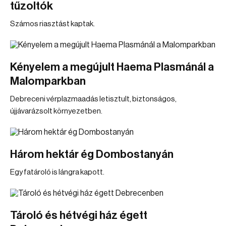
tűzoltók
Számos riasztást kaptak.
Kényelem a megújult Haema Plasmánál a
Malomparkban
Debreceni vérplazmaadás letisztult, biztonságos,
újjávarázsolt környezetben.
Három hektár ég Dombostanyán
Egy fatároló is lángra kapott.
Tároló és hétvégi ház égett