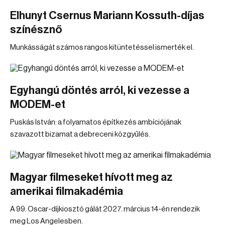
Elhunyt Csernus Mariann Kossuth-díjas
színésznő
Munkásságát számos rangos kitüntetéssel ismerték el.
Egyhangú döntés arról, ki vezesse a
MODEM-et
Puskás István: a folyamatos építkezés ambíciójának
szavazott bizamat a debreceni közgyűlés.
Magyar filmeseket hívott meg az
amerikai filmakadémia
A 99. Oscar-díjkiosztó gálát 2027. március 14-én rendezik
meg Los Angelesben.