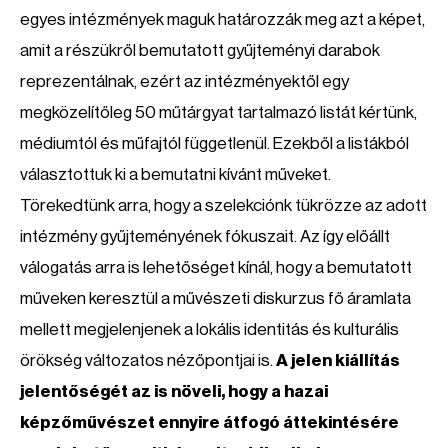
egyes intézmények maguk határozzák meg azt a képet,
amit a részükről bemutatott gyűjteményi darabok
reprezentálnak, ezért az intézményektől egy
megközelítőleg 50 műtárgyat tartalmazó listát kértünk,
médiumtól és műfajtól függetlenül. Ezekből a listákból
választottuk ki a bemutatni kívánt műveket.
Törekedtünk arra, hogy a szelekciónk tükrözze az adott
intézmény gyűjteményének fókuszait. Az így előállt
válogatás arra is lehetőséget kínál, hogy a bemutatott
műveken keresztül a művészeti diskurzus fő áramlata
mellett megjelenjenek a lokális identitás és kulturális
örökség változatos nézőpontjai is.
A jelen kiállítás
jelentőségét az is növeli, hogy a hazai
képzőművészet ennyire átfogó áttekintésére