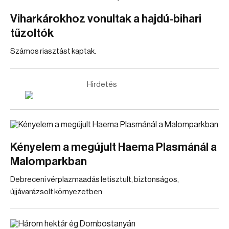
Viharkárokhoz vonultak a hajdú-bihari
tűzoltók
Számos riasztást kaptak.
Hirdetés
Kényelem a megújult Haema Plasmánál a
Malomparkban
Debreceni vérplazmaadás letisztult, biztonságos,
újjávarázsolt környezetben.