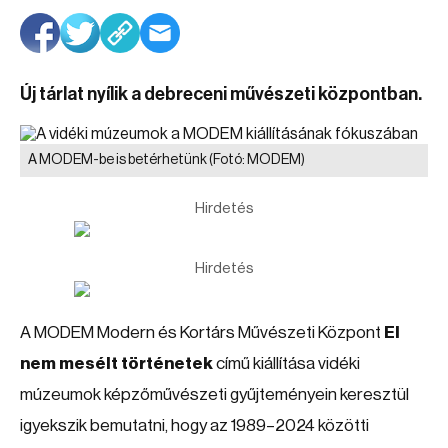
Új tárlat nyílik a debreceni művészeti központban.
A MODEM-be is betérhetünk
(Fotó: MODEM)
Hirdetés
Hirdetés
A MODEM Modern és Kortárs Művészeti Központ
El
nem mesélt történetek
című kiállítása vidéki
múzeumok képzőművészeti gyűjteményein keresztül
igyekszik bemutatni, hogy az 1989–2024 közötti