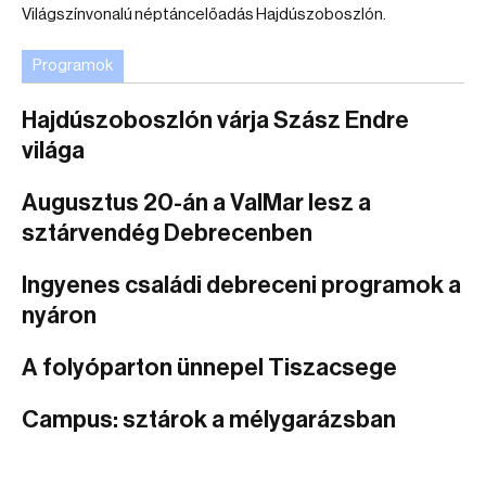
Világszínvonalú néptáncelőadás Hajdúszoboszlón.
Programok
Hajdúszoboszlón várja Szász Endre
világa
Augusztus 20-án a ValMar lesz a
sztárvendég Debrecenben
Ingyenes családi debreceni programok a
nyáron
A folyóparton ünnepel Tiszacsege
Campus: sztárok a mélygarázsban