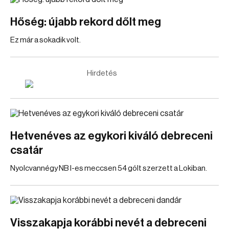
Hőség: újabb rekord dőlt meg
Ez már a sokadik volt.
Hirdetés
Hetvenéves az egykori kiváló debreceni
csatár
Nyolcvannégy NB I-es meccsen 54 gólt szerzett a Lokiban.
Visszakapja korábbi nevét a debreceni