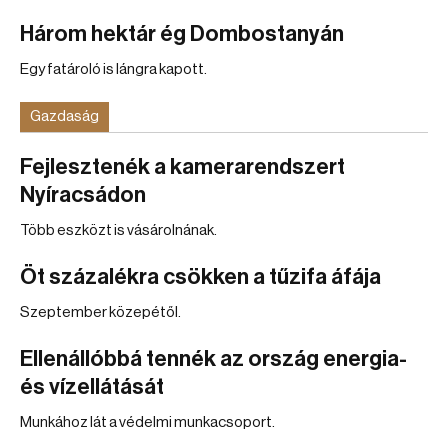
Három hektár ég Dombostanyán
Egy fatároló is lángra kapott.
Gazdaság
Fejlesztenék a kamerarendszert
Nyíracsádon
Több eszközt is vásárolnának.
Öt százalékra csökken a tűzifa áfája
Szeptember közepétől.
Ellenállóbbá tennék az ország energia-
és vízellátását
Munkához lát a védelmi munkacsoport.