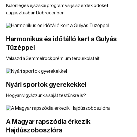
Különleges éjszakai program várja az érdeklődőket
augusztusban Debrecenben.
Harmonikus és időtálló kert a Gulyás
Tüzéppel
Válaszd a Semmelrock prémium térburkolatait!
Nyári sportok gyerekekkel
Hogyan vigyázzunk a saját testünkre is?
A Magyar rapszódia érkezik
Hajdúszoboszlóra