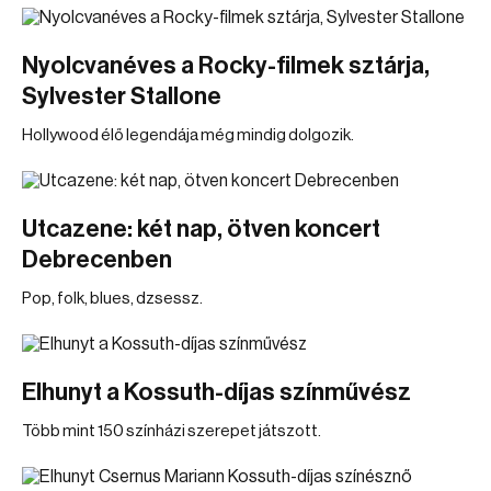
Nyolcvanéves a Rocky-filmek sztárja,
Sylvester Stallone
Hollywood élő legendája még mindig dolgozik.
Utcazene: két nap, ötven koncert
Debrecenben
Pop, folk, blues, dzsessz.
Elhunyt a Kossuth-díjas színművész
Több mint 150 színházi szerepet játszott.