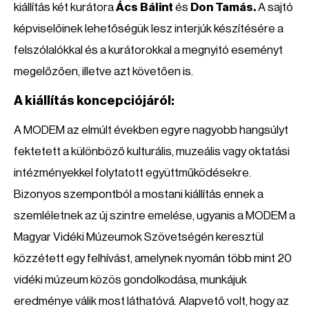
kiállítás két kurátora
Ács Bálint
és
Don Tamás.
A sajtó
képviselőinek lehetőségük lesz interjúk készítésére a
felszólalókkal és a kurátorokkal a megnyitó eseményt
megelőzően, illetve azt követően is.
A kiállítás koncepciójáról:
A MODEM az elmúlt években egyre nagyobb hangsúlyt
fektetett a különböző kulturális, muzeális vagy oktatási
intézményekkel folytatott együttműködésekre.
Bizonyos szempontból a mostani kiállítás ennek a
szemléletnek az új szintre emelése, ugyanis a MODEM a
Magyar Vidéki Múzeumok Szövetségén keresztül
közzétett egy felhívást, amelynek nyomán több mint 20
vidéki múzeum közös gondolkodása, munkájuk
eredménye válik most láthatóvá. Alapvető volt, hogy az