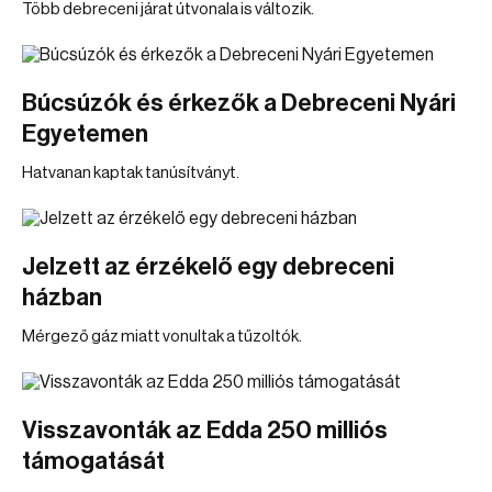
Több debreceni járat útvonala is változik.
Búcsúzók és érkezők a Debreceni Nyári
Egyetemen
Hatvanan kaptak tanúsítványt.
Jelzett az érzékelő egy debreceni
házban
Mérgező gáz miatt vonultak a tűzoltók.
Visszavonták az Edda 250 milliós
támogatását