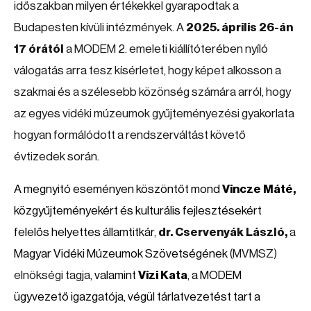
időszakban milyen értékekkel gyarapodtak a
Budapesten kívüli intézmények. A
2025. április 26-án
17 órától
a MODEM 2. emeleti kiállítóterében nyíló
válogatás arra tesz kísérletet, hogy képet alkosson a
szakmai és a szélesebb közönség számára arról, hogy
az egyes vidéki múzeumok gyűjteményezési gyakorlata
hogyan formálódott a rendszerváltást követő
évtizedek során.
A megnyitó eseményen köszöntőt mond
Vincze Máté,
közgyűjteményekért és kulturális fejlesztésekért
felelős helyettes államtitkár
,
dr. Cservenyák László,
a
Magyar Vidéki Múzeumok Szövetségének
(MVMSZ)
elnökségi tagja
, valamint
Vizi Kata
, a MODEM
ügyvezető igazgatója, végül tárlatvezetést tart a