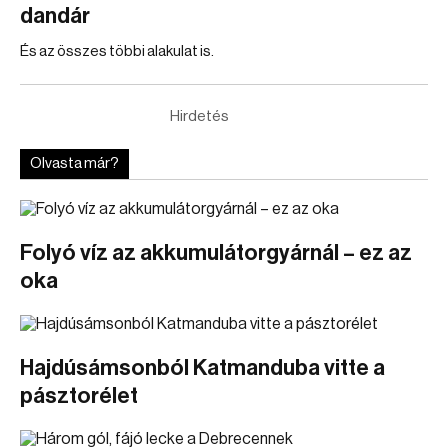
dandár
És az összes többi alakulat is.
Hirdetés
Olvasta már?
Folyó víz az akkumulátorgyárnál – ez az
oka
Hajdúsámsonból Katmanduba vitte a
pásztorélet