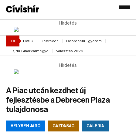
Hirdetés
TOP
DVSC
Debrecen
Debreceni Egyetem
Hajdú-Bihar vármegye
Választás 2026
Hirdetés
A Piac utcán kezdhet új
fejlesztésbe a Debrecen Plaza
tulajdonosa
HELYBEN JÁRÓ
GAZDASÁG
GALÉRIA