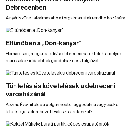
Debrecenben
A nyári szünet alkalmasabb a forgalmas utak rendbe hozására.
Eltűnőben a „Don-kanyar”
Hamarosan „megüresedik” a debreceni saroktelek, amelyre
már csak az idősebbek gondolnak nosztalgiával.
Tüntetés és követelések a debreceni
városházánál
Kozma Éva: hiteles a polgármester aggodalma vagy csak a
lehetséges előrehozott választásra készül?