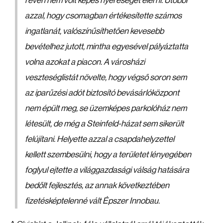
révén nem volt képes nyereséget elérni. Utóbbi
azzal, hogy csomagban értékesítette számos
ingatlanát, valószínűsíthetően kevesebb
bevételhez jutott, mintha egyesével pályáztatta
volna azokat a piacon. A városházi
veszteséglistát növelte, hogy végső soron sem
az iparűzési adót biztosító bevásárlóközpont
nem épült meg, se üzemképes parkolóház nem
létesült, de még a Steinfeld-házat sem sikerült
felújítani. Helyette azzal a csapdahelyzettel
kellett szembesülni, hogy a területet lényegében
foglyul ejtette a világgazdasági válság hatására
bedőlt fejlesztés, az annak következtében
fizetésképtelenné vált Épszer Innobau.