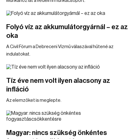
Munkához lát a védelmi munkacsoport.
Folyó víz az akkumulátorgyárnál – ez az
oka
A Civil Fórum a Debreceni Vízmű válaszával hűtené az
indulatokat.
Tíz éve nem volt ilyen alacsony az
infláció
Az elemzőket is meglepte.
Magyar: nincs szükség önkéntes