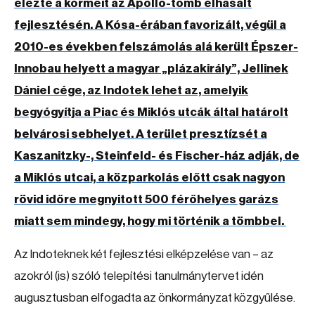
élezte a körmeit az Apolló-tömb elhasalt
fejlesztésén. A Kósa-érában favorizált, végül a
2010-es években felszámolás alá került Épszer-
Innobau helyett a magyar „plázakirály”, Jellinek
Dániel cége, az Indotek lehet az, amelyik
begyógyítja a Piac és Miklós utcák által határolt
belvárosi sebhelyet. A terület presztízsét a
Kaszanitzky-, Steinfeld- és Fischer-ház adják, de
a Miklós utcai, a közparkolás előtt csak nagyon
rövid időre megnyitott 500 férőhelyes garázs
miatt sem mindegy, hogy mi történik a tömbbel.
Az Indoteknek két fejlesztési elképzelése van – az
azokról (is) szóló telepítési tanulmánytervet idén
augusztusban elfogadta az önkormányzat közgyűlése.