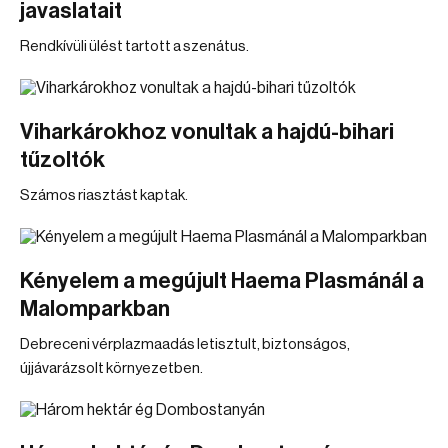
javaslatait
Rendkívüli ülést tartott a szenátus.
Viharkárokhoz vonultak a hajdú-bihari
tűzoltók
Számos riasztást kaptak.
Kényelem a megújult Haema Plasmánál a
Malomparkban
Debreceni vérplazmaadás letisztult, biztonságos,
újjávarázsolt környezetben.