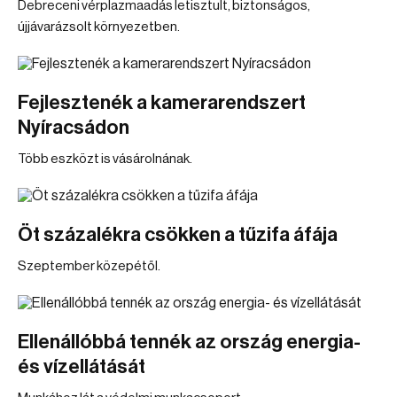
Debreceni vérplazmaadás letisztult, biztonságos,
újjávarázsolt környezetben.
Fejlesztenék a kamerarendszert
Nyíracsádon
Több eszközt is vásárolnának.
Öt százalékra csökken a tűzifa áfája
Szeptember közepétől.
Ellenállóbbá tennék az ország energia-
és vízellátását