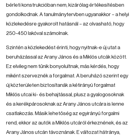
bérleti konstrukcióban nem, kizárólag értékesítésben
gondolkodnak. A tanulmánytervben ugyanakkor – a helyi
közlekedésre gyakorolt hatásnál – az olvasható, hogy
250-450 lakóval számolnak.
Szintén a közlekedést érinti, hogy nyitnak-e új utat a
beruházással az Arany János és a Miklós utcák között.
Ez elvileg nem tűnik bonyolultnak, más kérdés, hogy
miként szerveznék a forgalmat. A beruházó szerint egy
új közterületen biztosítanák a kétirányú forgalmat
Miklós utcai ki- és behajtással, plusz a gyalogosoknak
és a kerékpárosoknak az Arany János utcára is lenne
csatlakozás. Másik lehetőség az egyirányú forgalmi
rend, ekkor az autók a Miklós utcáról érkeznének, és az
Arany János utcán távoznának. E változat hátránya,