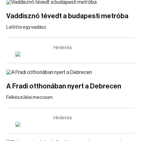
Vaddisznó tévedt a budapesti metróba
Lelőtte egy vadász.
Hirdetés
A Fradi otthonában nyert a Debrecen
Felkészülési meccsen.
Hirdetés