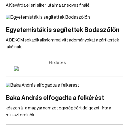
A Kisvárda elleni siker jutalma a négyes finálé.
Egyetemisták is segítettek Bodaszőlőn
A DEKOM sokadik alkalommal vitt adományokat a zártkertek
lakóinak.
Hirdetés
Baka András elfogadta a felkérést
készen áll a magyar nemzet egységéért dolgozni - írta a
miniszterelnök.