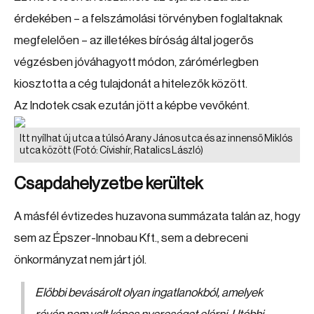
érdekében – a felszámolási törvényben foglaltaknak
megfelelően – az illetékes bíróság által jogerős
végzésben jóváhagyott módon, zárómérlegben
kiosztotta a cég tulajdonát a hitelezők között.
Az Indotek csak ezután jött a képbe vevőként.
Itt nyílhat új utca a túlsó Arany János utca és az innenső Miklós
utca között
(Fotó: Cívishír, Ratalics László)
Csapdahelyzetbe kerültek
A másfél évtizedes huzavona summázata talán az, hogy
sem az Épszer-Innobau Kft., sem a debreceni
önkormányzat nem járt jól.
Előbbi bevásárolt olyan ingatlanokból, amelyek