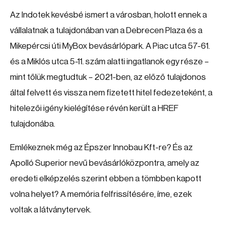
Az Indotek kevésbé ismert a városban, holott ennek a
vállalatnak a tulajdonában van a Debrecen Plaza és a
Mikepércsi úti MyBox bevásárlópark. A Piac utca 57-61.
és a Miklós utca 5-11. szám alatti ingatlanok egy része –
mint tőlük megtudtuk – 2021-ben, az előző tulajdonos
által felvett és vissza nem fizetett hitel fedezeteként, a
hitelezői igény kielégítése révén került a HREF
tulajdonába.
Emlékeznek még az Épszer Innobau Kft-re? És az
Apolló Superior nevű bevásárlóközpontra, amely az
eredeti elképzelés szerint ebben a tömbben kapott
volna helyet? A memória felfrissítésére, íme, ezek
voltak a látványtervek.