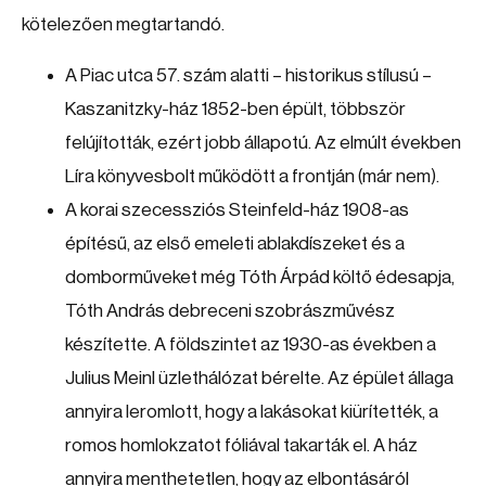
kötelezően megtartandó.
A Piac utca 57. szám alatti – historikus stílusú –
Kaszanitzky-ház 1852-ben épült, többször
felújították, ezért jobb állapotú. Az elmúlt években
Líra könyvesbolt működött a frontján (már nem).
A korai szecessziós Steinfeld-ház 1908-as
építésű, az első emeleti ablakdíszeket és a
domborműveket még Tóth Árpád költő édesapja,
Tóth András debreceni szobrászművész
készítette. A földszintet az 1930-as években a
Julius Meinl üzlethálózat bérelte. Az épület állaga
annyira leromlott, hogy a lakásokat kiürítették, a
romos homlokzatot fóliával takarták el. A ház
annyira menthetetlen, hogy az elbontásáról