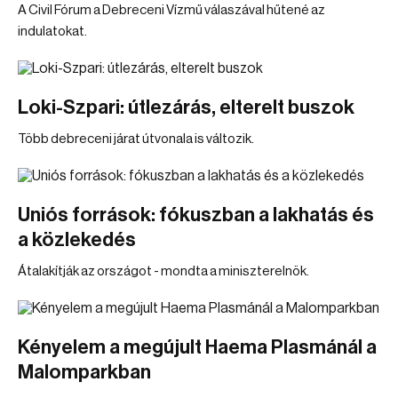
A Civil Fórum a Debreceni Vízmű válaszával hűtené az
indulatokat.
Loki-Szpari: útlezárás, elterelt buszok
Több debreceni járat útvonala is változik.
Uniós források: fókuszban a lakhatás és
a közlekedés
Átalakítják az országot - mondta a miniszterelnök.
Kényelem a megújult Haema Plasmánál a
Malomparkban