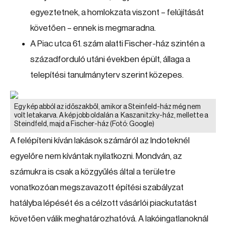
egyeztetnek, a homlokzata viszont – felújítását
követően – ennek is megmaradna.
A Piac utca 61. szám alatti Fischer-ház szintén a
századforduló utáni években épült, állaga a
telepítési tanulmányterv szerint közepes.
Egy kép abból az időszakből, amikor a Steinfeld-ház még nem
volt letakarva. A kép jobb oldalán a Kaszanitzky-ház, mellette a
Steindfeld, majd a Fischer-ház
(Fotó: Google)
A felépíteni kíván lakások számáról az Indoteknél
egyelőre nem kívántak nyilatkozni. Mondván, az
számukra is csak a közgyűlés által a területre
vonatkozóan megszavazott építési szabályzat
hatályba lépését és a célzott vásárlói piackutatást
követően válik meghatározhatóvá. A lakóingatlanoknál