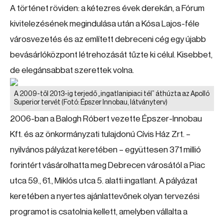
A történet röviden: a kétezres évek derekán, a Fórum
kivitelezésének megindulása után a Kósa Lajos-féle
városvezetés és az említett debreceni cég egy újabb
bevásárlóközpont létrehozását tűzte ki célul. Kisebbet,
de elegánsabbat szerettek volna.
A 2009-től 2013-ig terjedő „ingatlanipiaci tél” áthúzta az Apolló
Superior tervét
(Fotó: Épszer Innobau, látványterv)
2006-ban a Balogh Róbert vezette Épszer-Innobau
Kft. és az önkormányzati tulajdonú Cívis Ház Zrt. –
nyilvános pályázat keretében – együttesen 371 millió
forintért vásárolhatta meg Debrecen városától a Piac
utca 59., 61., Miklós utca 5. alatti ingatlant. A pályázat
keretében a nyertes ajánlattevőnek olyan tervezési
programot is csatolnia kellett, amelyben vállalta a