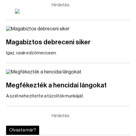
Hirdetés
Magabiztos debreceni siker
Igaz, csak edzőmeccsen.
Megfékezték a hencidai lángokat
A szél nehezítette a tűzoltók munkáját.
Hirdetés
Olvasta már?