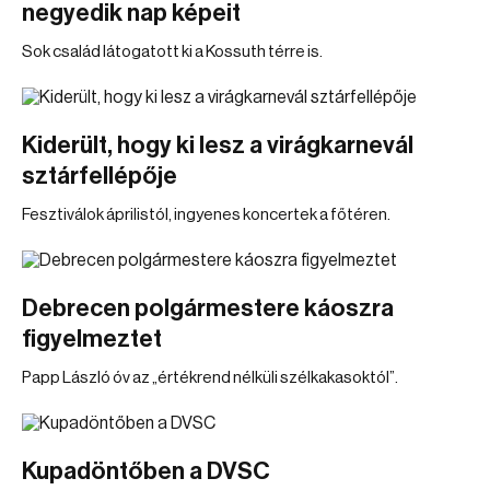
negyedik nap képeit
Sok család látogatott ki a Kossuth térre is.
Kiderült, hogy ki lesz a virágkarnevál
sztárfellépője
Fesztiválok áprilistól, ingyenes koncertek a főtéren.
Debrecen polgármestere káoszra
figyelmeztet
Papp László óv az „értékrend nélküli szélkakasoktól”.
Kupadöntőben a DVSC