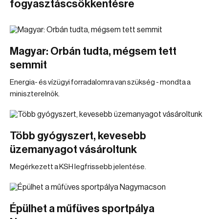
fogyasztáscsökkentésre
Magyar: Orbán tudta, mégsem tett
semmit
Energia- és vízügyi forradalomra van szükség - mondta a
miniszterelnök.
Több gyógyszert, kevesebb
üzemanyagot vásároltunk
Megérkezett a KSH legfrissebb jelentése.
Épülhet a műfüves sportpálya