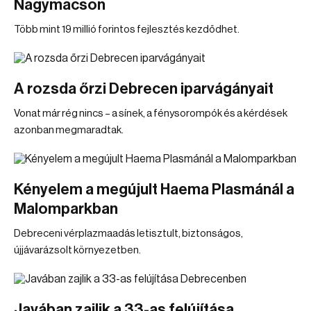
Nagymacson
Több mint 19 millió forintos fejlesztés kezdődhet.
A rozsda őrzi Debrecen iparvágányait
Vonat már rég nincs – a sínek, a fénysorompók és a kérdések
azonban megmaradtak.
Kényelem a megújult Haema Plasmánál a
Malomparkban
Debreceni vérplazmaadás letisztult, biztonságos,
újjávarázsolt környezetben.
Javában zajlik a 33-as felújítása