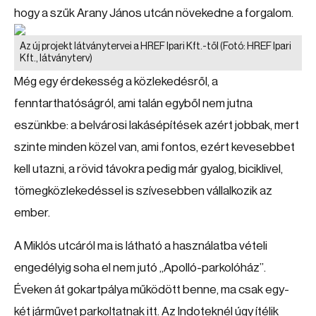
hogy a szűk Arany János utcán növekedne a forgalom.
Az új projekt látványtervei a HREF Ipari Kft.-től
(Fotó: HREF Ipari
Kft., látványterv)
Még egy érdekesség a közlekedésről, a
fenntarthatóságról, ami talán egyből nem jutna
eszünkbe: a belvárosi lakásépítések azért jobbak, mert
szinte minden közel van, ami fontos, ezért kevesebbet
kell utazni, a rövid távokra pedig már gyalog, biciklivel,
tömegközlekedéssel is szívesebben vállalkozik az
ember.
A Miklós utcáról ma is látható a használatba vételi
engedélyig soha el nem jutó „Apolló-parkolóház”.
Éveken át gokartpálya működött benne, ma csak egy-
két járművet parkoltatnak itt. Az Indoteknél úgy ítélik