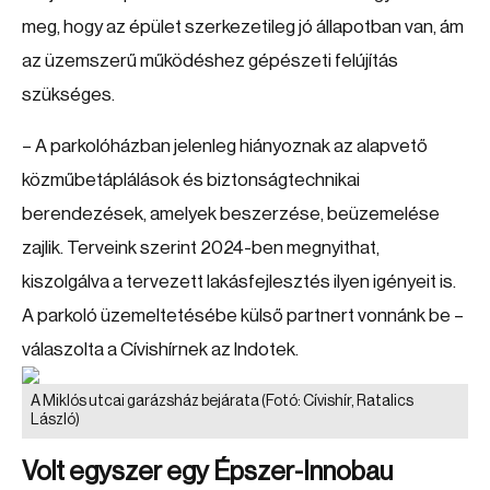
meg, hogy az épület szerkezetileg jó állapotban van, ám
az üzemszerű működéshez gépészeti felújítás
szükséges.
– A parkolóházban jelenleg hiányoznak az alapvető
közműbetáplálások és biztonságtechnikai
berendezések, amelyek beszerzése, beüzemelése
zajlik. Terveink szerint 2024-ben megnyithat,
kiszolgálva a tervezett lakásfejlesztés ilyen igényeit is.
A parkoló üzemeltetésébe külső partnert vonnánk be –
válaszolta a Cívishírnek az Indotek.
A Miklós utcai garázsház bejárata
(Fotó: Cívishír, Ratalics
László)
Volt egyszer egy Épszer-Innobau