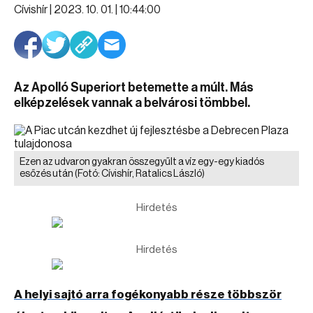
Cívishír |
2023. 10. 01. | 10:44:00
Az Apolló Superiort betemette a múlt. Más
elképzelések vannak a belvárosi tömbbel.
Ezen az udvaron gyakran összegyűlt a víz egy-egy kiadós
esőzés után
(Fotó: Cívishír, Ratalics László)
Hirdetés
Hirdetés
A helyi sajtó arra fogékonyabb része többször