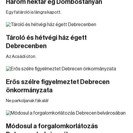
Három hektár ég Dombostanyán
Egy fatároló is lángra kapott.
Tároló és hétvégi ház égett
Debrecenben
Az Acsádi úton.
Erős szélre figyelmeztet Debrecen
önkormányzata
Ne parkoljanak fák alá!
Módosul a forgalomkorlátozás