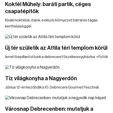
Koktél Műhely: baráti partik, céges
csapatépítők
Kiváló koktélok, italok, exkluzív környezet bárral és tágas
kerthelyiséggel.
Új tér születik az Attila téri templom körül
Ismét bepillantottunk a debreceni főszékesegyházba. +Fotók
Tíz világkonyha a Nagyerdőn
Június 12-én kezdődik a 10. Debreceni Gourmet Fesztivál.
Városnap Debrecenben: mutatjuk a