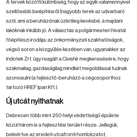
A tervek közötti különbség, hogy az egyik valamennyivel
szellősebb beépítésről (nagyobb terek az udvarban)
szól, ami a beruházónak üzletileg kevésbé, a majdani
lakóknak inkább jó. A választás a polgármesteri hivatal
főépítészi irodája, az önkormányzati szakhatóságok,
végső soron a közgyűlés kezében van, ugyanakkor az
Indotek Zrt. úgy reagált a Cívishír megkeresésére, hogy
szakmailag, gazdaságilag mindkét megoldással tudnak
azonosulni (a fejlesztő-beruházó a cégcsoporthoz
tartozó HREF Ipari Kft.).
Új utcát nyithatnak
Debrecen több mint 250 helyi védettségű épülete
közül három is a fejlesztési terület része. Jellegük,
beleértve az eredeti utcafronti homlokzatot,