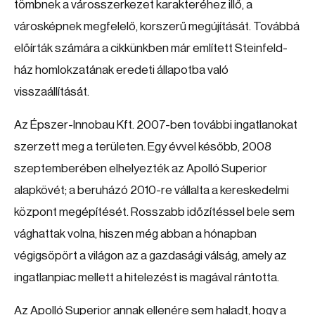
tömbnek a városszerkezet karakteréhez illő, a
városképnek megfelelő, korszerű megújítását. Továbbá
előírták számára a cikkünkben már említett Steinfeld-
ház homlokzatának eredeti állapotba való
visszaállítását.
Az Épszer-Innobau Kft. 2007-ben további ingatlanokat
szerzett meg a területen. Egy évvel később, 2008
szeptemberében elhelyezték az Apolló Superior
alapkövét; a beruházó 2010-re vállalta a kereskedelmi
központ megépítését. Rosszabb időzítéssel bele sem
vághattak volna, hiszen még abban a hónapban
végigsöpört a világon az a gazdasági válság, amely az
ingatlanpiac mellett a hitelezést is magával rántotta.
Az Apolló Superior annak ellenére sem haladt, hogy a