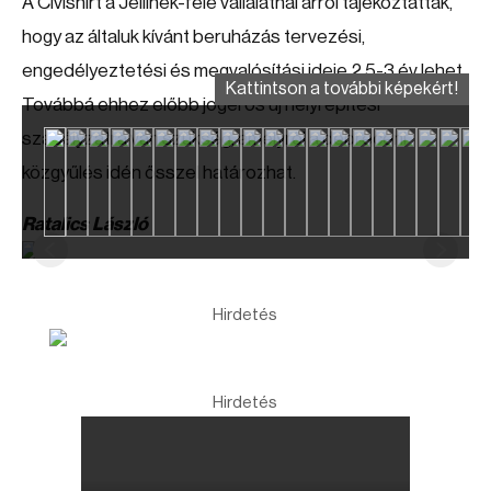
A Cívishírt a Jellinek-féle vállalatnál arról tájékoztatták,
hogy az általuk kívánt beruházás tervezési,
engedélyeztetési és megvalósítási ideje 2,5-3 év lehet.
Kattintson a további képekért!
Továbbá ehhez előbb jogerős új helyi építési
szabályzatra van szükség, amelyről a debreceni
közgyűlés idén ősszel határozhat.
Ratalics László
Hirdetés
Hirdetés