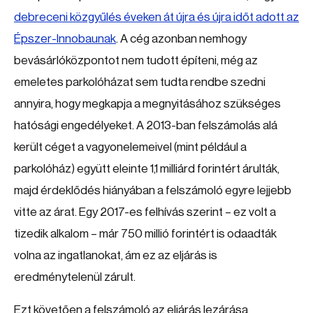
debreceni közgyűlés éveken át újra és újra időt adott az
Épszer-Innobaunak
. A cég azonban nemhogy
bevásárlóközpontot nem tudott építeni, még az
emeletes parkolóházat sem tudta rendbe szedni
annyira, hogy megkapja a megnyitásához szükséges
hatósági engedélyeket. A 2013-ban felszámolás alá
került céget a vagyonelemeivel (mint például a
parkolóház) együtt eleinte 1,1 milliárd forintért árulták,
majd érdeklődés hiányában a felszámoló egyre lejjebb
vitte az árat. Egy 2017-es felhívás szerint – ez volt a
tizedik alkalom – már 750 millió forintért is odaadták
volna az ingatlanokat, ám ez az eljárás is
eredménytelenül zárult.
Ezt követően a felszámoló az eljárás lezárása