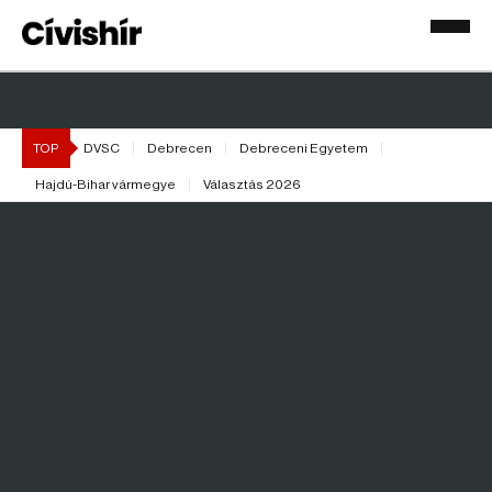
Hirdetés
TOP
DVSC
Debrecen
Debreceni Egyetem
Hajdú-Bihar vármegye
Választás 2026
Hirdetés
A játékszer, ami az öröm új
dimenziója – te kipróbálnád?
ÉLETMÓD
Támogatott tartalom |
2025. 10. 16. | 13:42:06