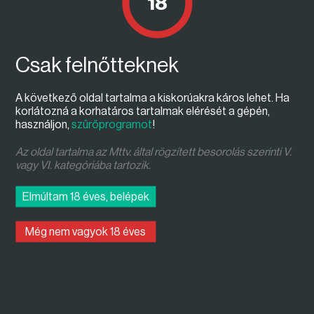
18
Egy klasszikus kártyajáték évszázadai
Ismerd meg a hagyományok és változatok izgalmas
történetét.
Csak felnőtteknek
Hirdetés
A következő oldal tartalma a kiskorúakra káros lehet. Ha
korlátozná a korhatáros tartalmak elérését a gépén,
használjon,
szűrőprogramot
!
Az oldal tartalma az Mttv. által rögzített besorolás szerinti V.
vagy VI. kategóriába tartozik.
yoUDay: Charlie, Beton.Hofi, BSW
Elmúltam 18 éves, belépek
Szeptember 16-án rendezik a deberceni tanévnyitó
stadionshow-t.
Még nem vagyok 18 éves
Hirdetés