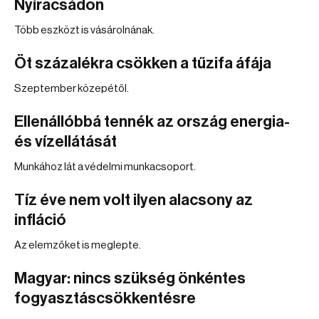
Nyíracsádon
Több eszközt is vásárolnának.
Öt százalékra csökken a tűzifa áfája
Szeptember közepétől.
Ellenállóbbá tennék az ország energia-
és vízellátását
Munkához lát a védelmi munkacsoport.
Tíz éve nem volt ilyen alacsony az
infláció
Az elemzőket is meglepte.
Magyar: nincs szükség önkéntes
fogyasztáscsökkentésre