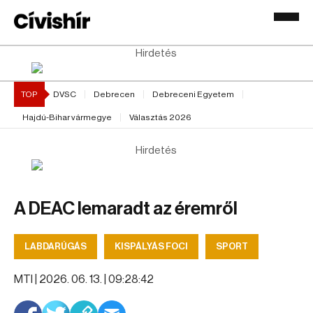
Hirdetés
TOP
DVSC
Debrecen
Debreceni Egyetem
Hajdú-Bihar vármegye
Választás 2026
Hirdetés
A DEAC lemaradt az éremről
LABDARÚGÁS
KISPÁLYÁS FOCI
SPORT
MTI |
2026. 06. 13. | 09:28:42