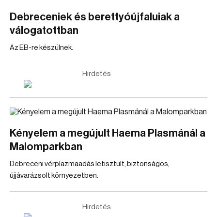
Debreceniek és berettyóújfaluiak a
válogatottban
Az EB-re készülnek.
Hirdetés
Kényelem a megújult Haema Plasmánál a
Malomparkban
Debreceni vérplazmaadás letisztult, biztonságos,
újjávarázsolt környezetben.
Hirdetés