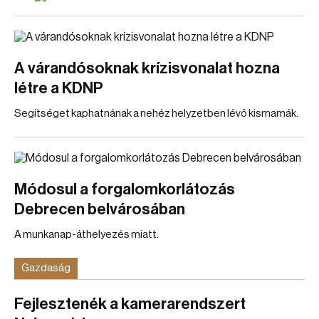
A várandósoknak krízisvonalat hozna
létre a KDNP
Segítséget kaphatnának a nehéz helyzetben lévő kismamák.
Módosul a forgalomkorlátozás
Debrecen belvárosában
A munkanap-áthelyezés miatt.
Gazdaság
Fejlesztenék a kamerarendszert