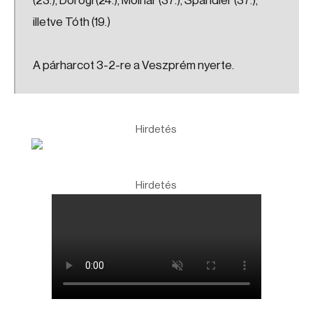
(23.), Dorogi (24.), Molnár (37.), Spandler (37.),
illetve Tóth (19.)
A párharcot 3-2-re a Veszprém nyerte.
Hirdetés
Hirdetés