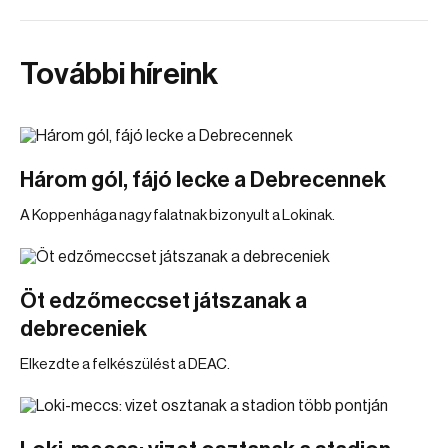
További híreink
Három gól, fájó lecke a Debrecennek
A Koppenhága nagy falatnak bizonyult a Lokinak.
Öt edzőmeccset játszanak a
debreceniek
Elkezdte a felkészülést a DEAC.