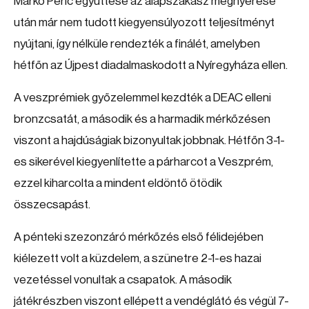
Marko Peric együttese az alapszakasz megnyerése
után már nem tudott kiegyensúlyozott teljesítményt
nyújtani, így nélküle rendezték a finálét, amelyben
hétfőn az Újpest diadalmaskodott a Nyíregyháza ellen.
A veszprémiek győzelemmel kezdték a DEAC elleni
bronzcsatát, a második és a harmadik mérkőzésen
viszont a hajdúságiak bizonyultak jobbnak. Hétfőn 3-1-
es sikerével kiegyenlítette a párharcot a Veszprém,
ezzel kiharcolta a mindent eldöntő ötödik
összecsapást.
A pénteki szezonzáró mérkőzés első félidejében
kiélezett volt a küzdelem, a szünetre 2-1-es hazai
vezetéssel vonultak a csapatok. A második
játékrészben viszont ellépett a vendéglátó és végül 7-