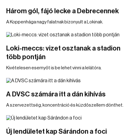
Három gól, fájó lecke a Debrecennek
A Koppenhága nagy falatnak bizonyult a Lokinak.
Loki-meccs: vizet osztanak a stadion
több pontján
Kivételesen esernyőt is be lehet vinni a lelátóra.
A DVSC számára itt a dán kihívás
A szervezettség, koncentráció és küzdőszellem dönthet.
Új lendületet kap Sárándon a foci