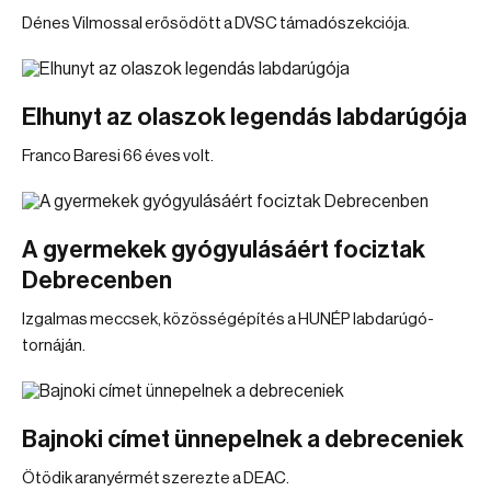
Dénes Vilmossal erősödött a DVSC támadószekciója.
Elhunyt az olaszok legendás labdarúgója
Franco Baresi 66 éves volt.
A gyermekek gyógyulásáért fociztak
Debrecenben
Izgalmas meccsek, közösségépítés a HUNÉP labdarúgó-
tornáján.
Bajnoki címet ünnepelnek a debreceniek
Ötödik aranyérmét szerezte a DEAC.