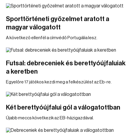
Sporttörténeti győzelmet aratott a
magyar válogatott
A következő ellenfél a címvédő Portugália lesz.
Futsal: debreceniek és berettyóújfaluiak
a keretben
Egyelőre 17 játékos kezdi meg a felkészülést az Eb-re.
Két berettyóújfalui gól a válogatottban
Újabb meccs következik az EB-házigazdával.