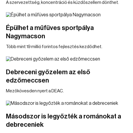
A szervezettség, koncentráció és küzdőszellem dönthet.
Épülhet a műfüves sportpálya
Nagymacson
Több mint 19 millió forintos fejlesztés kezdődhet.
Debreceni győzelem az első
edzőmeccsen
Mezőkövesden nyert a DEAC.
Másodszor is legyőzték a románokat a
debreceniek