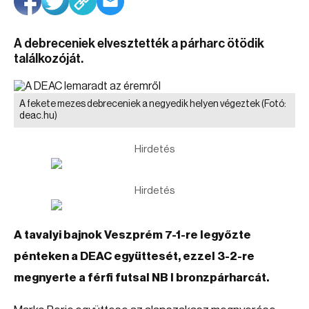
A debreceniek elvesztették a párharc ötödik
találkozóját.
A fekete mezes debreceniek a negyedik helyen végeztek
(Fotó:
deac.hu)
Hirdetés
Hirdetés
A tavalyi bajnok Veszprém 7-1-re legyőzte
pénteken a DEAC együttesét, ezzel 3-2-re
megnyerte a férfi futsal NB I bronzpárharcát.