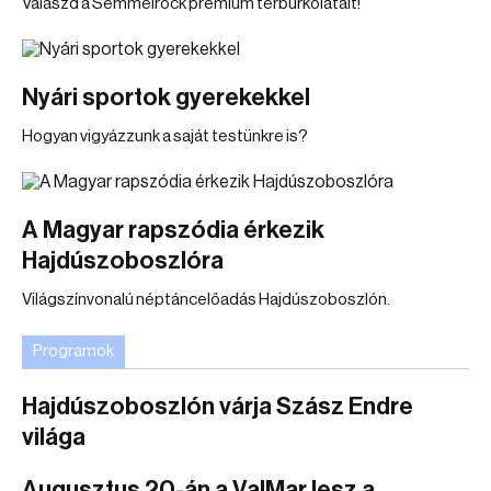
Válaszd a Semmelrock prémium térburkolatait!
Nyári sportok gyerekekkel
Hogyan vigyázzunk a saját testünkre is?
A Magyar rapszódia érkezik
Hajdúszoboszlóra
Világszínvonalú néptáncelőadás Hajdúszoboszlón.
Programok
Hajdúszoboszlón várja Szász Endre
világa
Augusztus 20-án a ValMar lesz a