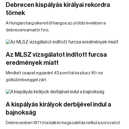
Debrecen kispályás királyai rekordra
törnek
A Hungarotarg sikereitől hangos az utóbbi években a
debreceni amatőr foci.
Az MLSZ vizsgálatot indított furcsa
eredmények miatt
Mindkét csapat egyaránt 43 ponttal és plusz 161-es
gólkülönbséggel zárt.
A kispályás királyok derbijével indul a
bajnokság
Debrecenben 1971 óta írják ki megszakítás nélkül a sorozatot.