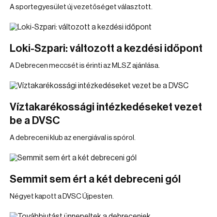
A sportegyesület új vezetőséget választott.
Loki-Szpari: változott a kezdési időpont
A Debrecen meccsét is érinti az MLSZ ajánlása.
Víztakarékossági intézkedéseket vezet
be a DVSC
A debreceni klub az energiával is spórol.
Semmit sem ért a két debreceni gól
Négyet kapott a DVSC Újpesten.