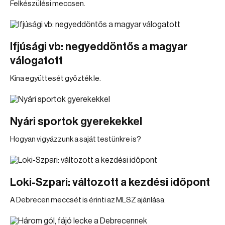
Felkészülési meccsen.
Ifjúsági vb: negyeddöntős a magyar
válogatott
Kína együttesét győzték le.
Nyári sportok gyerekekkel
Hogyan vigyázzunk a saját testünkre is?
Loki-Szpari: változott a kezdési időpont
A Debrecen meccsét is érinti az MLSZ ajánlása.