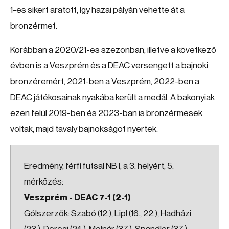
1-es sikert aratott, így hazai pályán vehette át a
bronzérmet.
Korábban a 2020/21-es szezonban, illetve a következő
évben is a Veszprém és a DEAC versengett a bajnoki
bronzéremért, 2021-ben a Veszprém, 2022-ben a
DEAC játékosainak nyakába került a medál. A bakonyiak
ezen felül 2019-ben és 2023-ban is bronzérmesek
voltak, majd tavaly bajnokságot nyertek.
Eredmény, férfi futsal NB I, a 3. helyért, 5.
mérkőzés:
Veszprém - DEAC 7-1 (2-1)
Gólszerzők: Szabó (12.), Lipl (16., 22.), Hadházi