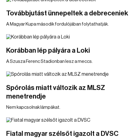
Továbbjutást ünnepeltek a debreceniek
A Magyar Kupa második fordulójában folytathatják.
Korábban lép pályára a Loki
A Szusza Ferenc Stadionban lesz a meccs.
Spórolás miatt változik az MLSZ
menetrendje
Nem kapcsolnak lámpákat.
Fiatal magyar szélsőt igazolt a DVSC