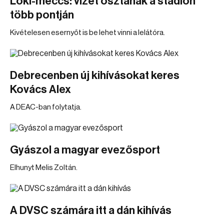
Loki-meccs: vizet osztanak a stadion
több pontján
Kivételesen esernyőt is be lehet vinni a lelátóra.
Debrecenben új kihívásokat keres
Kovács Alex
A DEAC-ban folytatja.
Gyászol a magyar evezősport
Elhunyt Melis Zoltán.
A DVSC számára itt a dán kihívás