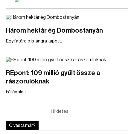
Három hektár ég Dombostanyán
Egy fatároló is lángra kapott.
REpont: 109 millió gyűlt össze a
rászorulóknak
Fél év alatt.
Hirdetés
Olvasta már?