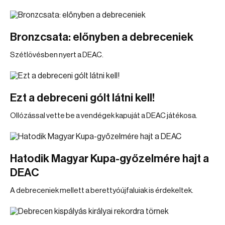
Bronzcsata: előnyben a debreceniek
Szétlövésben nyert a DEAC.
Ezt a debreceni gólt látni kell!
Ollózással vette be a vendégek kapuját a DEAC játékosa.
Hatodik Magyar Kupa-győzelmére hajt a
DEAC
A debreceniek mellett a berettyóújfaluiak is érdekeltek.