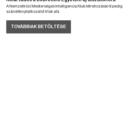
A Nemzetközi Mesterséges Intelligencia Klub létrehozásáról pedig
szándéknyilatkozatot írtak alá.
TOVÁBBIAK BETÖLTÉSE