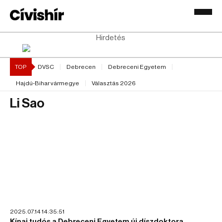
Hirdetés
TOP
DVSC
Debrecen
Debreceni Egyetem
Hajdú-Bihar vármegye
Választás 2026
Li Sao
2025.07.14 14:35:51
Kínai tudós a Debreceni Egyetem új díszdoktora