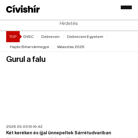
Hirdetés
TOP
DVSC
Debrecen
Debreceni Egyetem
Hajdú-Bihar vármegye
Választás 2026
Gurul a falu
2026.05.03 10:10:42
Két keréken és íjjal ünnepeltek Sárrétudvariban