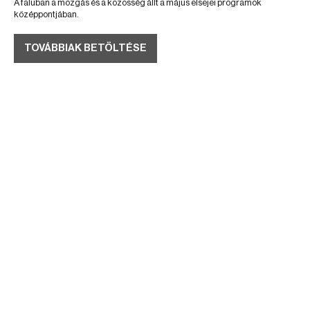
A faluban a mozgás és a közösség állt a május elsejei programok
középpontjában.
TOVÁBBIAK BETÖLTÉSE