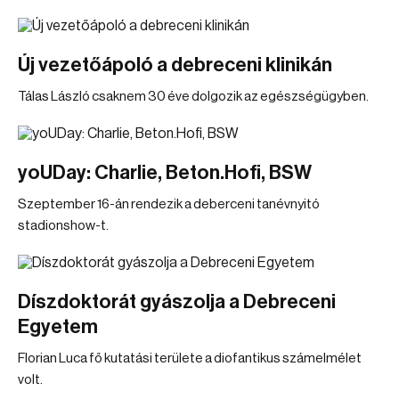
Új vezetőápoló a debreceni klinikán
Tálas László csaknem 30 éve dolgozik az egészségügyben.
yoUDay: Charlie, Beton.Hofi, BSW
Szeptember 16-án rendezik a deberceni tanévnyitó
stadionshow-t.
Díszdoktorát gyászolja a Debreceni
Egyetem
Florian Luca fő kutatási területe a diofantikus számelmélet
volt.