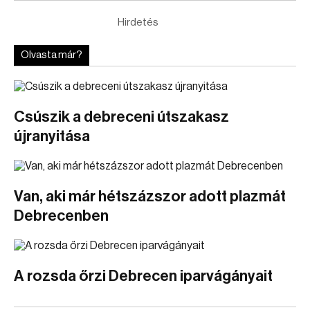
Hirdetés
Olvasta már?
Csúszik a debreceni útszakasz
újranyitása
Van, aki már hétszázszor adott plazmát
Debrecenben
A rozsda őrzi Debrecen iparvágányait