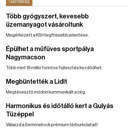
Gazdaság
Több gyógyszert, kevesebb
üzemanyagot vásároltunk
Megérkezett a KSH legfrissebb jelentése.
Épülhet a műfüves sportpálya
Nagymacson
Több mint 19 millió forintos fejlesztés kezdődhet.
Megbüntették a Lidlt
Megtévesztő módon kummunikált a cég.
Harmonikus és időtálló kert a Gulyás
Tüzéppel
Válaszd a Semmelrock prémium térburkolatait!