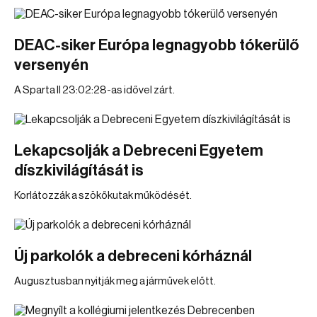
DEAC-siker Európa legnagyobb tókerülő
versenyén
A Sparta II 23:02:28-as idővel zárt.
Lekapcsolják a Debreceni Egyetem
díszkivilágítását is
Korlátozzák a szökőkutak működését.
Új parkolók a debreceni kórháznál
Augusztusban nyitják meg a járművek előtt.