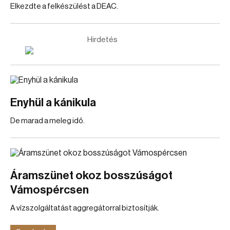
Elkezdte a felkészülést a DEAC.
Hirdetés
Enyhül a kánikula
De marad a meleg idő.
Áramszünet okoz bosszúságot
Vámospércsen
A vízszolgáltatást aggregátorral biztosítják.