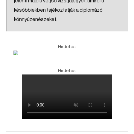
jelenti majd a végső vizsgajegyet, amiről a
későbbiekben tájékoztatják a diplomázó
könnyűzenészeket.
Hirdetés
Hirdetés