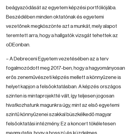
beágyazódását az egyetem képzési portfóliójába.
Beszédében minden oktatónak és egyetemi
vezetőnek megköszönte azt a munkát, mely alapot
teremtett arra, hogy a hallgatók vizsgát tehettek az
oDEonban.
– A Debreceni Egyetem vezetésében az a terv
fogalmozódott meg 2017-ben, hogy a hagyományosan
erős zeneművészeti képzés mellett a könnyűzene is
helyet kapjon a felsőoktatásban. A képzés országos
szinten is mintaprojektté vált, így teljesen jogosan
hivatkozhatunk magunkra úgy, mint az első egyetemi
szintű könnyűzenei szakkal büszkélkedő magyar
felsőoktatási intézmény. Ez a koncert tökéletesen
megmutatja, hogy a hosszú és küzdelmes