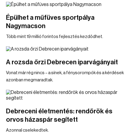
Épülhet a műfüves sportpálya
Nagymacson
Több mint 19 millió forintos fejlesztés kezdődhet.
A rozsda őrzi Debrecen iparvágányait
Vonat már rég nincs – a sínek, a fénysorompók és a kérdések
azonban megmaradtak.
Debreceni életmentés: rendőrök és
orvos házaspár segített
Azonnal cselekedtek.