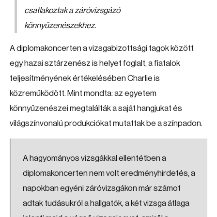
csatlakoztak a záróvizsgázó
könnyűzenészekhez.
A diplomakoncerten a vizsgabizottsági tagok között
egy hazai sztárzenész is helyet foglalt, a fiatalok
teljesítményének értékelésében Charlie is
közreműködött. Mint mondta: az egyetem
könnyűzenészei megtalálták a saját hangjukat és
világszínvonalú produkciókat mutattak be a színpadon.
A hagyományos vizsgákkal ellentétben a
diplomakoncerten nem volt eredményhirdetés, a
napokban egyéni záróvizsgákon már számot
adtak tudásukról a hallgatók, a két vizsga átlaga