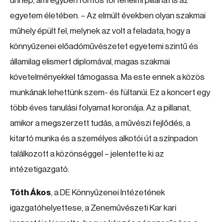
ünnep, ami egyben fontos történelmi pillanat is az
egyetem életében. – Az elmúlt években olyan szakmai
műhely épült fel, melynek az volt a feladata, hogy a
könnyűzenei előadóművészetet egyetemi szintű és
államilag elismert diplomával, magas szakmai
követelményekkel támogassa. Ma este ennek a közös
munkának lehettünk szem- és fültanúi. Ez a koncert egy
több éves tanulási folyamat koronája. Az a pillanat,
amikor a megszerzett tudás, a művészi fejlődés, a
kitartó munka és a személyes alkotói út a színpadon
találkozott a közönséggel – jelentette ki az
intézetigazgató.
Tóth Ákos
, a DE Könnyűzenei Intézetének
igazgatóhelyettese, a Zeneművészeti Kar kari