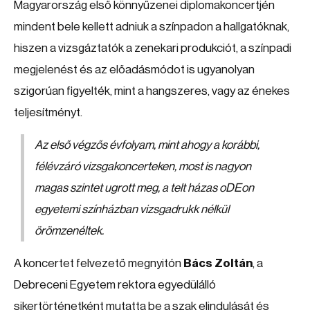
Magyarország első könnyűzenei diplomakoncertjén
mindent bele kellett adniuk a színpadon a hallgatóknak,
hiszen a vizsgáztatók a zenekari produkciót, a színpadi
megjelenést és az előadásmódot is ugyanolyan
szigorúan figyelték, mint a hangszeres, vagy az énekes
teljesítményt.
Az első végzős évfolyam, mint ahogy a korábbi,
félévzáró vizsgakoncerteken, most is nagyon
magas szintet ugrott meg, a telt házas oDEon
egyetemi színházban vizsgadrukk nélkül
örömzenéltek.
A koncertet felvezető megnyitón
Bács Zoltán
, a
Debreceni Egyetem rektora egyedülálló
sikertörténetként mutatta be a szak elindulását és