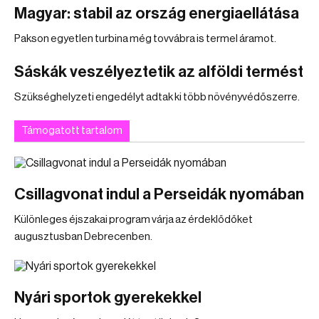
Magyar: stabil az ország energiaellátása
Pakson egyetlen turbina még tovvábra is termel áramot.
Sáskák veszélyeztetik az alföldi termést
Szükséghelyzeti engedélyt adtak ki több növényvédőszerre.
Támogatott tartalom
Csillagvonat indul a Perseidák nyomában
Különleges éjszakai program várja az érdeklődőket
augusztusban Debrecenben.
Nyári sportok gyerekekkel