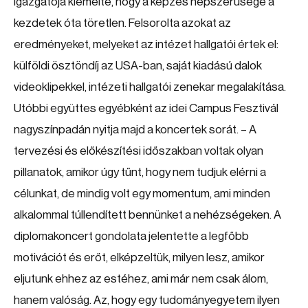
igazgatója kiemelte, hogy a képzés népszerűsége a
kezdetek óta töretlen. Felsorolta azokat az
eredményeket, melyeket az intézet hallgatói értek el:
külföldi ösztöndíj az USA-ban, saját kiadású dalok
videoklipekkel, intézeti hallgatói zenekar megalakítása.
Utóbbi együttes egyébként az idei Campus Fesztivál
nagyszínpadán nyitja majd a koncertek sorát. – A
tervezési és előkészítési időszakban voltak olyan
pillanatok, amikor úgy tűnt, hogy nem tudjuk elérni a
célunkat, de mindig volt egy momentum, ami minden
alkalommal túllendített bennünket a nehézségeken. A
diplomakoncert gondolata jelentette a legfőbb
motivációt és erőt, elképzeltük, milyen lesz, amikor
eljutunk ehhez az estéhez, ami már nem csak álom,
hanem valóság. Az, hogy egy tudományegyetem ilyen