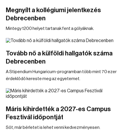
Megnyílt a kollégiumi jelentkezés
Debrecenben
Mintegy 1200 helyet tartanak fent a gólyáknak.
Tovább nő a külföldi hallgatók száma
Debrecenben
A Stipendium Hungaricum-programban több mint 70 ezer
érdeklődő kereste meg az egyetemet.
Máris kihirdették a 2027-es Campus
Fesztivál időpontját
Sőt, már bérletet is lehet venni kedvezményesen.