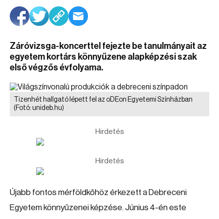
Záróvizsga-koncerttel fejezte be tanulmányait az
egyetem kortárs könnyűzene alapképzési szak
első végzős évfolyama.
Tizenhét hallgató lépett fel az oDEon Egyetemi Színházban
(Fotó: unideb.hu)
Hirdetés
Hirdetés
Újabb fontos mérföldkőhöz érkezett a Debreceni
Egyetem könnyűzenei képzése. Június 4-én este