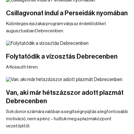
Csillagvonat indul a Perseidák nyomában
Különleges éjszakai program várja az érdeklődőket
augusztusban Debrecenben.
Folytatódik a vízosztás Debrecenben
A Kossuth téren.
Van, aki már hétszázszor adott plazmát
Debrecenben
Sok donor számára valóban a segítségnyújtás a legfontosabb
motiváció, nem a pénz – tudtuk meg a plazmaközpont
vezetőjétől.