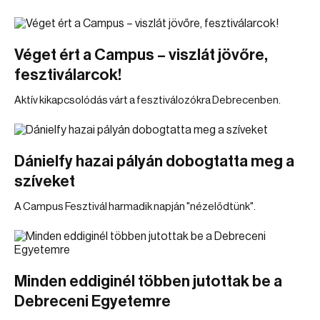
Véget ért a Campus – viszlát jövőre,
fesztiválarcok!
Aktív kikapcsolódás várt a fesztiválozókra Debrecenben.
Dánielfy hazai pályán dobogtatta meg a
szíveket
A Campus Fesztivál harmadik napján "nézelődtünk".
Minden eddiginél többen jutottak be a
Debreceni Egyetemre