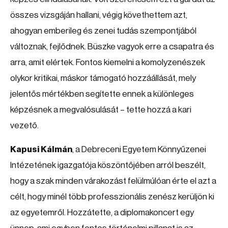
összes vizsgáján hallani, végig követhettem azt,
ahogyan emberileg és zenei tudás szempontjából
változnak, fejlődnek. Büszke vagyok erre a csapatra és
arra, amit elértek. Fontos kiemelni a komolyzenészek
olykor kritikai, máskor támogató hozzáállását, mely
jelentős mértékben segítette ennek a különleges
képzésnek a megvalósulását – tette hozzá a kari
vezető.
Kapusi Kálmán
, a Debreceni Egyetem Könnyűzenei
Intézetének igazgatója köszöntőjében arról beszélt,
hogy a szak minden várakozást felülmúlóan érte el azt a
célt, hogy minél több professzionális zenész kerüljön ki
az egyetemről. Hozzátette, a diplomakoncert egy