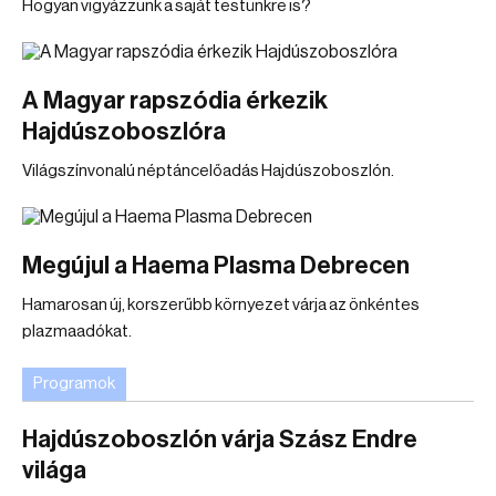
Hogyan vigyázzunk a saját testünkre is?
A Magyar rapszódia érkezik
Hajdúszoboszlóra
Világszínvonalú néptáncelőadás Hajdúszoboszlón.
Megújul a Haema Plasma Debrecen
Hamarosan új, korszerűbb környezet várja az önkéntes
plazmaadókat.
Programok
Hajdúszoboszlón várja Szász Endre
világa