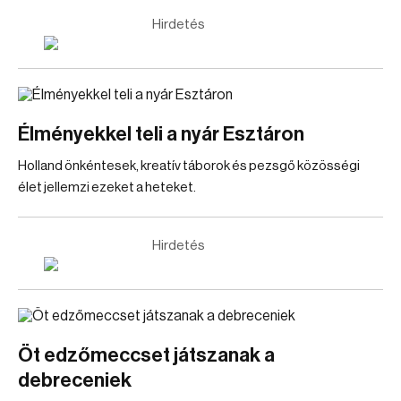
Hirdetés
Élményekkel teli a nyár Esztáron
Holland önkéntesek, kreatív táborok és pezsgő közösségi
élet jellemzi ezeket a heteket.
Hirdetés
Öt edzőmeccset játszanak a
debreceniek