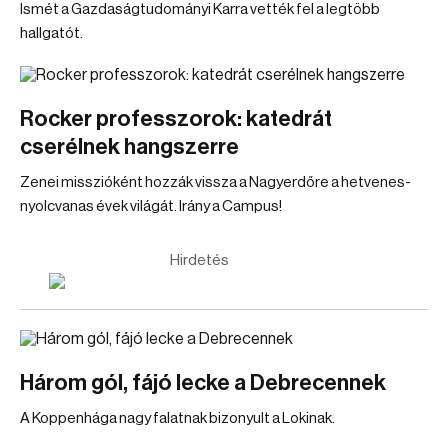
Ismét a Gazdaságtudományi Karra vették fel a legtöbb
hallgatót.
Rocker professzorok: katedrát
cserélnek hangszerre
Zenei misszióként hozzák vissza a Nagyerdőre a hetvenes-
nyolcvanas évek világát. Irány a Campus!
Hirdetés
Három gól, fájó lecke a Debrecennek
A Koppenhága nagy falatnak bizonyult a Lokinak.