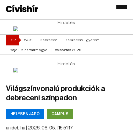
Hirdetés
TOP
DVSC
Debrecen
Debreceni Egyetem
Hajdú-Bihar vármegye
Választás 2026
Hirdetés
Világszínvonalú produkciók a
debreceni színpadon
HELYBEN JÁRÓ
CAMPUS
unideb.hu |
2026. 06. 05. | 15:51:17