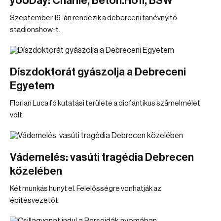
yoUDay: Charlie, Beton.Hofi, BSW
Szeptember 16-án rendezik a deberceni tanévnyitó
stadionshow-t.
Díszdoktorát gyászolja a Debreceni
Egyetem
Florian Luca fő kutatási területe a diofantikus számelmélet
volt.
Vádemelés: vasúti tragédia Debrecen
közelében
Két munkás hunyt el. Felelősségre vonhatják az
építésvezetőt.