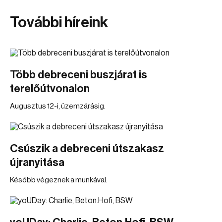
További híreink
Több debreceni buszjárat is
terelőútvonalon
Augusztus 12-i, üzemzárásig.
Csúszik a debreceni útszakasz
újranyitása
Később végeznek a munkával.