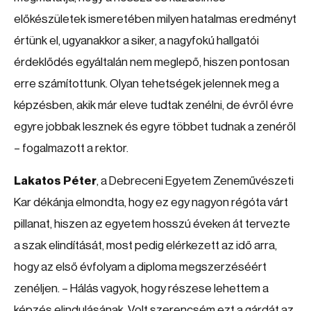
előkészületek ismeretében milyen hatalmas eredményt
értünk el, ugyanakkor a siker, a nagyfokú hallgatói
érdeklődés egyáltalán nem meglepő, hiszen pontosan
erre számítottunk. Olyan tehetségek jelennek meg a
képzésben, akik már eleve tudtak zenélni, de évről évre
egyre jobbak lesznek és egyre többet tudnak a zenéről
– fogalmazott a rektor.
Lakatos Péter
, a Debreceni Egyetem Zeneművészeti
Kar dékánja elmondta, hogy ez egy nagyon régóta várt
pillanat, hiszen az egyetem hosszú éveken át tervezte
a szak elindítását, most pedig elérkezett az idő arra,
hogy az első évfolyam a diploma megszerzéséért
zenéljen. – Hálás vagyok, hogy részese lehettem a
képzés elindulásának. Volt szerencsém ezt a gárdát az