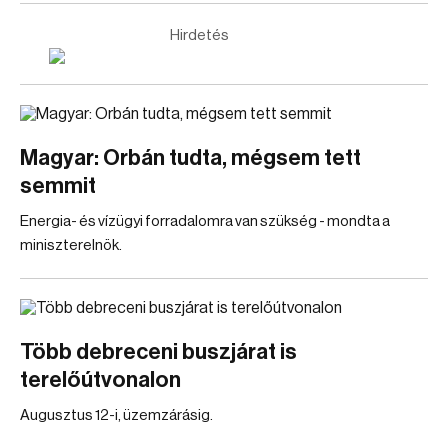
Hirdetés
Magyar: Orbán tudta, mégsem tett
semmit
Energia- és vízügyi forradalomra van szükség - mondta a
miniszterelnök.
Több debreceni buszjárat is
terelőútvonalon
Augusztus 12-i, üzemzárásig.