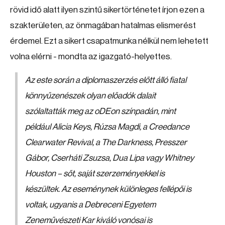
rövid idő alatt ilyen szintű sikertörténetet írjon ezen a
szakterületen, az önmagában hatalmas elismerést
érdemel. Ezt a sikert csapatmunka nélkül nem lehetett
volna elérni - mondta az igazgató-helyettes.
Az este során a diplomaszerzés előtt álló fiatal
könnyűzenészek olyan előadók dalait
szólaltatták meg az oDEon színpadán, mint
például Alicia Keys, Rúzsa Magdi, a Creedance
Clearwater Revival, a The Darkness, Presszer
Gábor, Cserháti Zsuzsa, Dua Lipa vagy Whitney
Houston – sőt, saját szerzeményekkel is
készültek. Az eseménynek különleges fellépői is
voltak, ugyanis a Debreceni Egyetem
Zeneművészeti Kar kiváló vonósai is