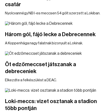
csatár
Nyolcvannégy NB I-es meccsen 54 gólt szerzett a Lokiban.
Három gól, fájó lecke a Debrecennek
A Koppenhága nagy falatnak bizonyult a Lokinak.
Öt edzőmeccset játszanak a
debreceniek
Elkezdte a felkészülést a DEAC.
Loki-meccs: vizet osztanak a stadion
több pontján