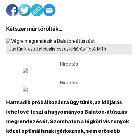
Kétszer már törölték...
Úgy tűnik, ezúttal ideális lesz az időjárás
(Fotó: MTI)
Hirdetés
Hirdetés
Harmadik próbálkozásra úgy tűnik, az időjárás
lehetővé teszi a hagyományos Balaton-átúszás
megrendezését. Szombaton a légköri viszonyok
közel optimálisnak ígérkeznek, sem erősebb