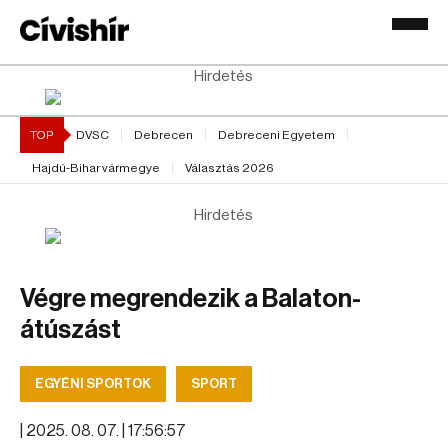
Hirdetés
TOP
DVSC
Debrecen
Debreceni Egyetem
Hajdú-Bihar vármegye
Választás 2026
Hirdetés
Végre megrendezik a Balaton-
átúszást
EGYÉNI SPORTOK
SPORT
|
2025. 08. 07. | 17:56:57