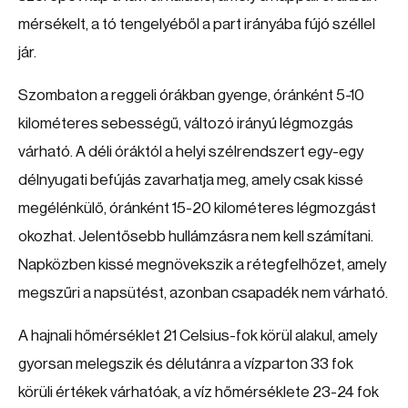
mérsékelt, a tó tengelyéből a part irányába fújó széllel
jár.
Szombaton a reggeli órákban gyenge, óránként 5-10
kilométeres sebességű, változó irányú légmozgás
várható. A déli óráktól a helyi szélrendszert egy-egy
délnyugati befújás zavarhatja meg, amely csak kissé
megélénkülő, óránként 15-20 kilométeres légmozgást
okozhat. Jelentősebb hullámzásra nem kell számítani.
Napközben kissé megnövekszik a rétegfelhőzet, amely
megszűri a napsütést, azonban csapadék nem várható.
A hajnali hőmérséklet 21 Celsius-fok körül alakul, amely
gyorsan melegszik és délutánra a vízparton 33 fok
körüli értékek várhatóak, a víz hőmérséklete 23-24 fok