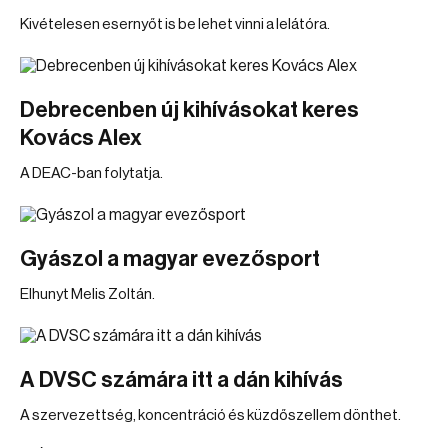
Kivételesen esernyőt is be lehet vinni a lelátóra.
Debrecenben új kihívásokat keres
Kovács Alex
A DEAC-ban folytatja.
Gyászol a magyar evezősport
Elhunyt Melis Zoltán.
A DVSC számára itt a dán kihívás
A szervezettség, koncentráció és küzdőszellem dönthet.