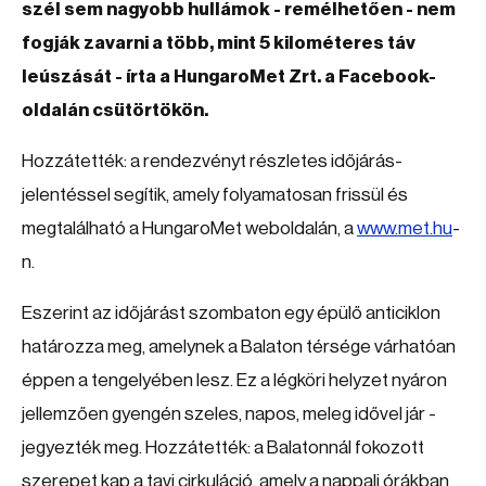
szél sem nagyobb hullámok - remélhetően - nem
fogják zavarni a több, mint 5 kilométeres táv
leúszását - írta a HungaroMet Zrt. a Facebook-
oldalán csütörtökön.
Hozzátették: a rendezvényt részletes időjárás-
jelentéssel segítik, amely folyamatosan frissül és
megtalálható a HungaroMet weboldalán, a
www.met.hu
-
n.
Eszerint az időjárást szombaton egy épülő anticiklon
határozza meg, amelynek a Balaton térsége várhatóan
éppen a tengelyében lesz. Ez a légköri helyzet nyáron
jellemzően gyengén szeles, napos, meleg idővel jár -
jegyezték meg. Hozzátették: a Balatonnál fokozott
szerepet kap a tavi cirkuláció, amely a nappali órákban