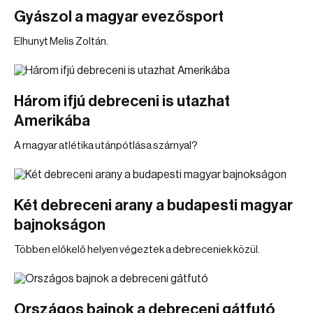
Gyászol a magyar evezősport
Elhunyt Melis Zoltán.
Három ifjú debreceni is utazhat
Amerikába
A magyar atlétika utánpótlása szárnyal?
Két debreceni arany a budapesti magyar
bajnokságon
Többen előkelő helyen végeztek a debreceniek közül.
Országos bajnok a debreceni gátfutó