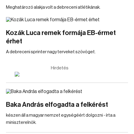
Meghatározó alakja volt a debreceni atlétikának.
Kozák Luca remek formája EB-érmet
érhet
A debreceni sprinter nagy terveket szövöget.
Hirdetés
Baka András elfogadta a felkérést
készen áll a magyar nemzet egységéért dolgozni - írta a
miniszterelnök.