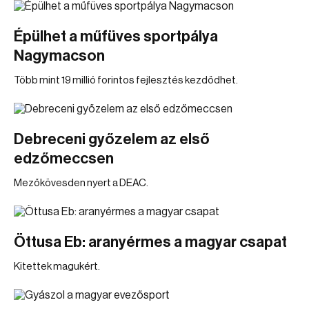
Épülhet a műfüves sportpálya
Nagymacson
Több mint 19 millió forintos fejlesztés kezdődhet.
Debreceni győzelem az első
edzőmeccsen
Mezőkövesden nyert a DEAC.
Öttusa Eb: aranyérmes a magyar csapat
Kitettek magukért.