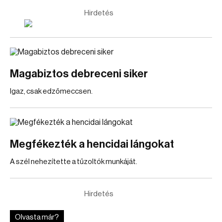
Hirdetés
Magabiztos debreceni siker
Igaz, csak edzőmeccsen.
Megfékezték a hencidai lángokat
A szél nehezítette a tűzoltók munkáját.
Hirdetés
Olvasta már?