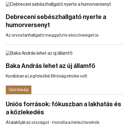
Debreceni sebészhallgató nyerte a
humorversenyt
Az orvostanhallgató meggyőzte a közönséget is.
Baka András lehet az új államfő
Korábban a Legfelsőbb Bíróság elnöke volt.
Gazdaság
Uniós források: fókuszban a lakhatás és
a közlekedés
Átalakítják az országot - mondta a miniszterelnök.