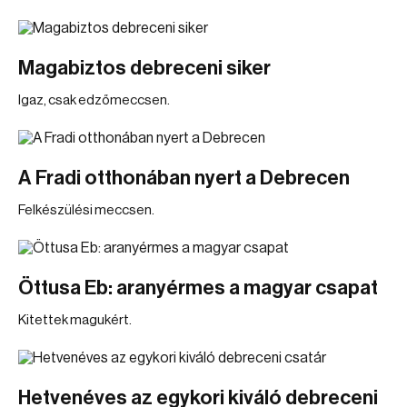
Magabiztos debreceni siker
Igaz, csak edzőmeccsen.
A Fradi otthonában nyert a Debrecen
Felkészülési meccsen.
Öttusa Eb: aranyérmes a magyar csapat
Kitettek magukért.
Hetvenéves az egykori kiváló debreceni