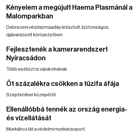
Kényelem a megújult Haema Plasmánál a
Malomparkban
Debreceni vérplazmaadás letisztult, biztonságos,
újjávarázsolt környezetben.
Fejlesztenék a kamerarendszert
Nyíracsádon
Több eszközt is vásárolnának.
Öt százalékra csökken a tűzifa áfája
Szeptember közepétől.
Ellenállóbbá tennék az ország energia-
és vízellátását
Munkához lát a védelmi munkacsoport.