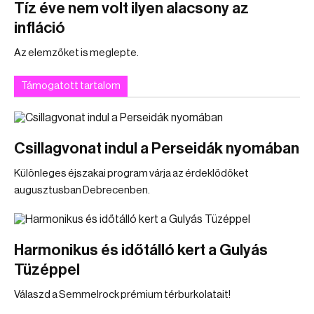
Tíz éve nem volt ilyen alacsony az
infláció
Az elemzőket is meglepte.
Támogatott tartalom
Csillagvonat indul a Perseidák nyomában
Különleges éjszakai program várja az érdeklődőket
augusztusban Debrecenben.
Harmonikus és időtálló kert a Gulyás
Tüzéppel
Válaszd a Semmelrock prémium térburkolatait!