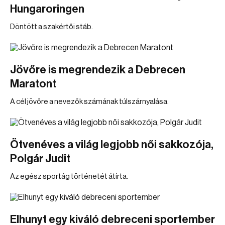
Hungaroringen
Döntött a szakértői stáb.
Jövőre is megrendezik a Debrecen
Maratont
A cél jövőre a nevezők számának túlszárnyalása.
Ötvenéves a világ legjobb női sakkozója,
Polgár Judit
Az egész sportág történetét átírta.
Elhunyt egy kiváló debreceni sportember