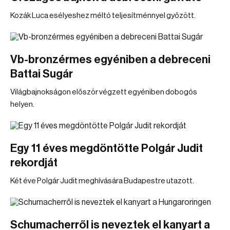
Kozák Luca esélyeshez méltó teljesítménnyel győzött.
Vb-bronzérmes egyéniben a debreceni
Battai Sugár
Világbajnokságon először végzett egyéniben dobogós
helyen.
Egy 11 éves megdöntötte Polgár Judit
rekordját
Két éve Polgár Judit meghívására Budapestre utazott.
Schumacherről is neveztek el kanyart a