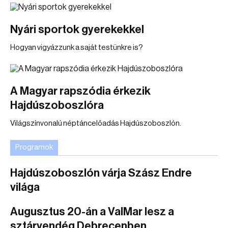
Nyári sportok gyerekekkel
Hogyan vigyázzunk a saját testünkre is?
A Magyar rapszódia érkezik
Hajdúszoboszlóra
Világszínvonalú néptáncelőadás Hajdúszoboszlón.
Programok
Hajdúszoboszlón várja Szász Endre
világa
Augusztus 20-án a ValMar lesz a
sztárvendég Debrecenben