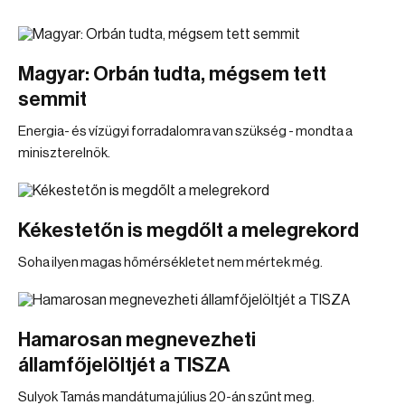
Magyar: Orbán tudta, mégsem tett
semmit
Energia- és vízügyi forradalomra van szükség - mondta a
miniszterelnök.
Kékestetőn is megdőlt a melegrekord
Soha ilyen magas hőmérsékletet nem mértek még.
Hamarosan megnevezheti
államfőjelöltjét a TISZA
Sulyok Tamás mandátuma július 20-án szűnt meg.