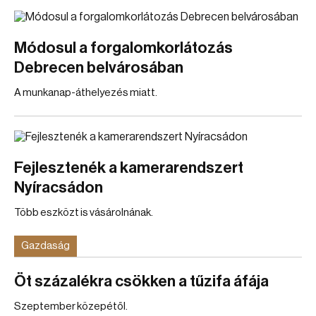
Módosul a forgalomkorlátozás
Debrecen belvárosában
A munkanap-áthelyezés miatt.
Fejlesztenék a kamerarendszert
Nyíracsádon
Több eszközt is vásárolnának.
Gazdaság
Öt százalékra csökken a tűzifa áfája
Szeptember közepétől.