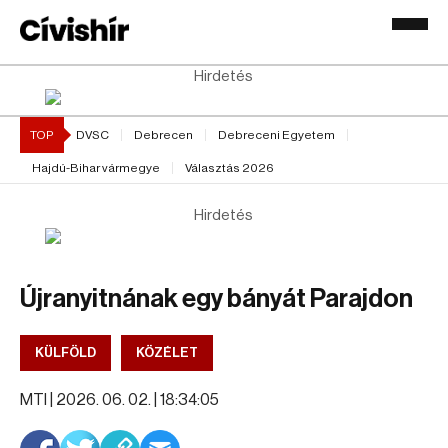
Hirdetés
TOP
DVSC
Debrecen
Debreceni Egyetem
Hajdú-Bihar vármegye
Választás 2026
Hirdetés
Újranyitnának egy bányát Parajdon
KÜLFÖLD
KÖZÉLET
MTI |
2026. 06. 02. | 18:34:05