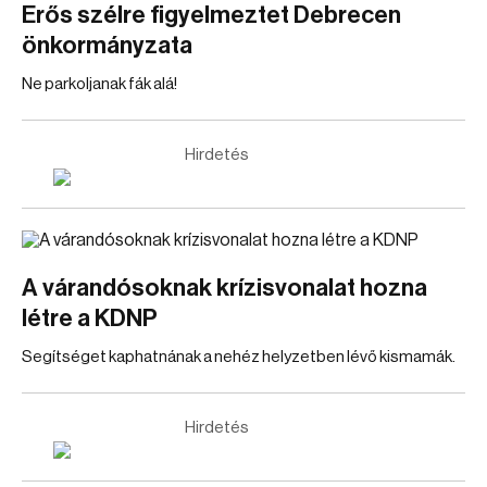
Erős szélre figyelmeztet Debrecen
önkormányzata
Ne parkoljanak fák alá!
Hirdetés
A várandósoknak krízisvonalat hozna
létre a KDNP
Segítséget kaphatnának a nehéz helyzetben lévő kismamák.
Hirdetés