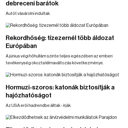
debreceni barátok
Autót vásárolni indultak.
Rekordhőség: tízezernél több áldozat
Európában
A június végi hőhullám szinte teljes egészében az emberi
tevékenység okozta klímaváltozás következménye.
Hormuzi-szoros: katonák biztosítják a
hajózhatóságot
Az USA erői hadrendbe álltak - írják.