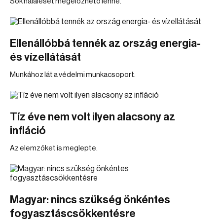
Sok haláleset megelőzhető lenne.
Ellenállóbbá tennék az ország energia-
és vízellátását
Munkához lát a védelmi munkacsoport.
Tíz éve nem volt ilyen alacsony az
infláció
Az elemzőket is meglepte.
Magyar: nincs szükség önkéntes
fogyasztáscsökkentésre