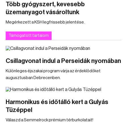
Több gyógyszert, kevesebb
üzemanyagot vásároltunk
Megérkezett a KSH legfrissebb jelentése.
Támogatott tartalom
Csillagvonat indul a Perseidák nyomában
Különleges éjszakai program várja az érdeklődőket
augusztusban Debrecenben.
Harmonikus és időtálló kert a Gulyás
Tüzéppel
Válaszd a Semmelrock prémium térburkolatait!