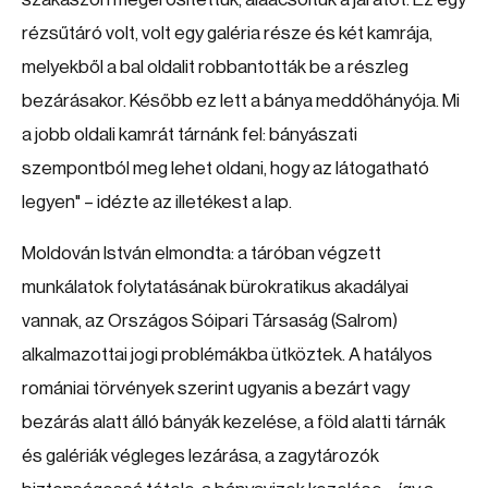
rézsűtáró volt, volt egy galéria része és két kamrája,
melyekből a bal oldalit robbantották be a részleg
bezárásakor. Később ez lett a bánya meddőhányója. Mi
a jobb oldali kamrát tárnánk fel: bányászati
szempontból meg lehet oldani, hogy az látogatható
legyen" – idézte az illetékest a lap.
Moldován István elmondta: a táróban végzett
munkálatok folytatásának bürokratikus akadályai
vannak, az Országos Sóipari Társaság (Salrom)
alkalmazottai jogi problémákba ütköztek. A hatályos
romániai törvények szerint ugyanis a bezárt vagy
bezárás alatt álló bányák kezelése, a föld alatti tárnák
és galériák végleges lezárása, a zagytározók