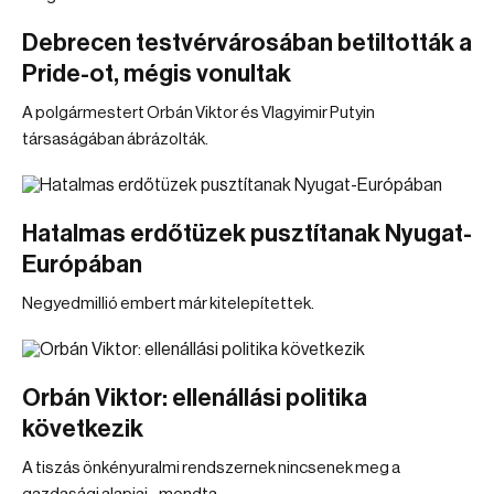
Debrecen testvérvárosában betiltották a
Pride-ot, mégis vonultak
A polgármestert Orbán Viktor és Vlagyimir Putyin
társaságában ábrázolták.
Hatalmas erdőtüzek pusztítanak Nyugat-
Európában
Negyedmillió embert már kitelepítettek.
Orbán Viktor: ellenállási politika
következik
A tiszás önkényuralmi rendszernek nincsenek meg a