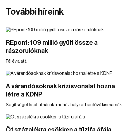
További híreink
REpont: 109 millió gyűlt össze a
rászorulóknak
Fél év alatt.
A várandósoknak krízisvonalat hozna
létre a KDNP
Segítséget kaphatnának a nehéz helyzetben lévő kismamák.
Öt százalékra csökken a tűzifa áfája