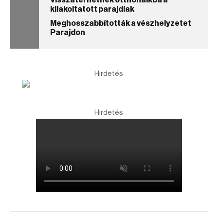
Visszatérhetnek otthonaikba a
kilakoltatott parajdiak
Meghosszabbították a vészhelyzetet
Parajdon
Hirdetés
Hirdetés