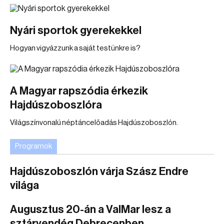
Nyári sportok gyerekekkel
Hogyan vigyázzunk a saját testünkre is?
A Magyar rapszódia érkezik
Hajdúszoboszlóra
Világszínvonalú néptáncelőadás Hajdúszoboszlón.
Programok
Hajdúszoboszlón várja Szász Endre
világa
Augusztus 20-án a ValMar lesz a
sztárvendég Debrecenben