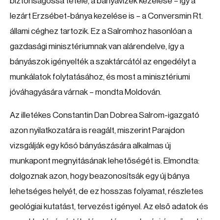
biztonságossá tétele, a bányavizek kezelése – így a
lezárt Erzsébet-bánya kezelése is – a Conversmin Rt.
állami céghez tartozik. Ez a Salromhoz hasonlóan a
gazdasági minisztériumnak van alárendelve, így a
bányászok igényelték a szaktárcától az engedélyt a
munkálatok folytatásához, és most a minisztériumi
jóváhagyására várnak – mondta Moldován.
Az illetékes Constantin Dan Dobrea Salrom-igazgató
azon nyilatkozatára is reagált, miszerint Parajdon
vizsgálják egy kősó bányászására alkalmas új
munkapont megnyitásának lehetőségét is. Elmondta:
dolgoznak azon, hogy beazonosítsák egy új bánya
lehetséges helyét, de ez hosszas folyamat, részletes
geológiai kutatást, tervezést igényel. Az első adatok és