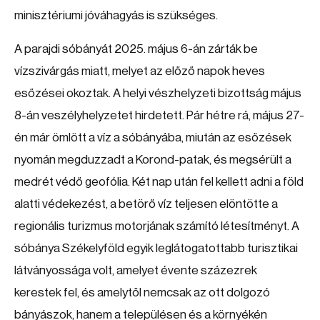
minisztériumi jóváhagyás is szükséges.
A parajdi sóbányát 2025. május 6-án zárták be
vízszivárgás miatt, melyet az előző napok heves
esőzései okoztak. A helyi vészhelyzeti bizottság május
8-án veszélyhelyzetet hirdetett. Pár hétre rá, május 27-
én már ömlött a víz a sóbányába, miután az esőzések
nyomán megduzzadt a Korond-patak, és megsérült a
medrét védő geofólia. Két nap után fel kellett adni a föld
alatti védekezést, a betörő víz teljesen elöntötte a
regionális turizmus motorjának számító létesítményt. A
sóbánya Székelyföld egyik leglátogatottabb turisztikai
látványossága volt, amelyet évente százezrek
kerestek fel, és amelytől nemcsak az ott dolgozó
bányászok, hanem a településen és a környékén