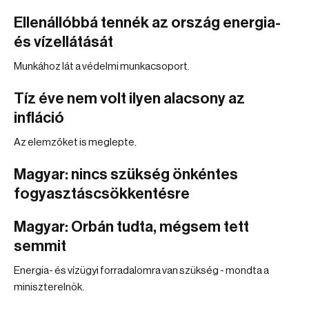
Ellenállóbbá tennék az ország energia-
és vízellátását
Munkához lát a védelmi munkacsoport.
Tíz éve nem volt ilyen alacsony az
infláció
Az elemzőket is meglepte.
Magyar: nincs szükség önkéntes
fogyasztáscsökkentésre
Magyar: Orbán tudta, mégsem tett
semmit
Energia- és vízügyi forradalomra van szükség - mondta a
miniszterelnök.