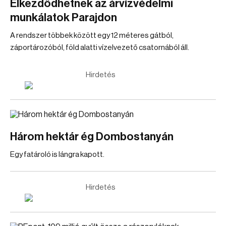
Elkezdődhetnek az árvízvédelmi
munkálatok Parajdon
A rendszer többek között egy 12 méteres gátból,
záportározóból, föld alatti vízelvezető csatornából áll.
Hirdetés
Három hektár ég Dombostanyán
Egy fatároló is lángra kapott.
Hirdetés