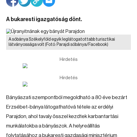
A bukaresti igazgatóság dönt.
A sóbánya Székelyföld egyik leglátogatottabb turisztikai
látványossága volt
(Fotó: Parajdi sóbánya/Facebook)
Hirdetés
Hirdetés
Bányászati szempontból megoldható a 80 éve bezárt
Erzsébet-bánya látogathatóvá tétele az erdélyi
Parajdon, ahol tavaly ősszel kezdtek karbantartási
munkálatokba a bányászok. A helyreállítás
folytatásához a bukaresti gazdasági minisztérium