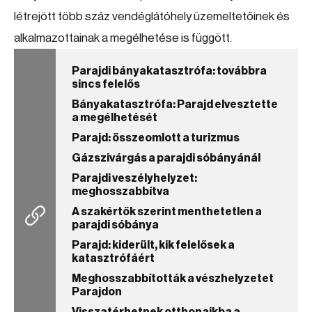
létrejött több száz vendéglátóhely üzemeltetőinek és
alkalmazottainak a megélhetése is függött.
Parajdi bányakatasztrófa: továbbra
sincs felelős
Bányakatasztrófa: Parajd elvesztette
a megélhetését
Parajd: összeomlott a turizmus
Gázszivárgás a parajdi sóbányánál
Parajdi veszélyhelyzet:
meghosszabbítva
A szakértők szerint menthetetlen a
parajdi sóbánya
Parajd: kiderült, kik felelősek a
katasztrófáért
Meghosszabbították a vészhelyzetet
Parajdon