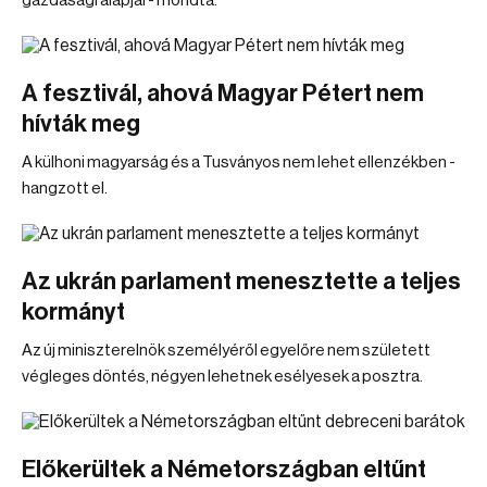
gazdasági alapjai - mondta.
A fesztivál, ahová Magyar Pétert nem
hívták meg
A külhoni magyarság és a Tusványos nem lehet ellenzékben -
hangzott el.
Az ukrán parlament menesztette a teljes
kormányt
Az új miniszterelnök személyéről egyelőre nem született
végleges döntés, négyen lehetnek esélyesek a posztra.
Előkerültek a Németországban eltűnt