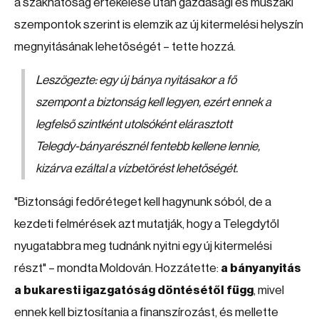
a szakhatóság értékelése után gazdasági és műszaki
szempontok szerint is elemzik az új kitermelési helyszín
megnyitásának lehetőségét – tette hozzá.
Leszögezte: egy új bánya nyitásakor a fő
szempont a biztonság kell legyen, ezért ennek a
legfelső szintként utolsóként elárasztott
Telegdy-bányarésznél fentebb kellene lennie,
kizárva ezáltal a vízbetörést lehetőségét.
"Biztonsági fedőréteget kell hagynunk sóból, de a
kezdeti felmérések azt mutatják, hogy a Telegdytől
nyugatabbra meg tudnánk nyitni egy új kitermelési
részt" – mondta Moldován. Hozzátette:
a bányanyitás
a bukaresti igazgatóság döntésétől függ
, mivel
ennek kell biztosítania a finanszírozást, és mellette