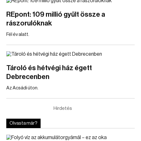
REpont: 109 millió gyűlt össze a
rászorulóknak
Fél év alatt.
Tároló és hétvégi ház égett
Debrecenben
Az Acsádi úton.
Hirdetés
Olvasta már?