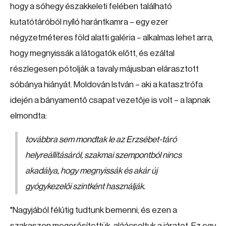
hogy a sóhegy északkeleti felében található
kutatótáróból nyíló harántkamra – egy ezer
négyzetméteres föld alatti galéria – alkalmas lehet arra,
hogy megnyissák a látogatók előtt, és ezáltal
részlegesen pótolják a tavaly májusban elárasztott
sóbánya hiányát. Moldován István – aki a katasztrófa
idején a bányamentő csapat vezetője is volt – a lapnak
elmondta:
továbbra sem mondtak le az Erzsébet-táró
helyreállításáról, szakmai szempontból nincs
akadálya, hogy megnyissák és akár új
gyógykezelői szintként használják.
"Nagyjából félútig tudtunk bemenni, és ezen a
szakaszon megerősítettük, aláácsoltuk a járatot. Ez egy