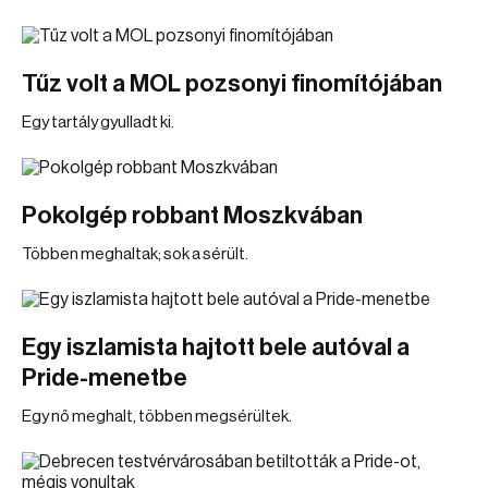
Tűz volt a MOL pozsonyi finomítójában
Egy tartály gyulladt ki.
Pokolgép robbant Moszkvában
Többen meghaltak; sok a sérült.
Egy iszlamista hajtott bele autóval a
Pride-menetbe
Egy nő meghalt, többen megsérültek.