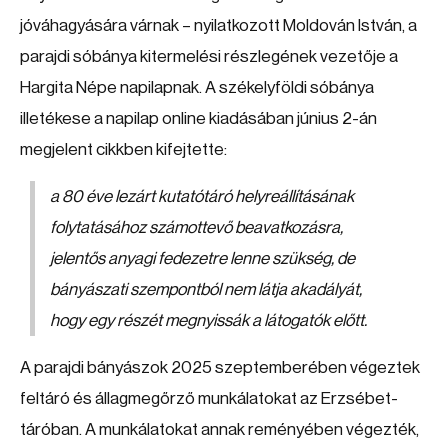
jóváhagyására várnak – nyilatkozott Moldován István, a
parajdi sóbánya kitermelési részlegének vezetője a
Hargita Népe napilapnak. A székelyföldi sóbánya
illetékese a napilap online kiadásában június 2-án
megjelent cikkben kifejtette:
a 80 éve lezárt kutatótáró helyreállításának
folytatásához számottevő beavatkozásra,
jelentős anyagi fedezetre lenne szükség, de
bányászati szempontból nem látja akadályát,
hogy egy részét megnyissák a látogatók előtt.
A parajdi bányászok 2025 szeptemberében végeztek
feltáró és állagmegőrző munkálatokat az Erzsébet-
táróban. A munkálatokat annak reményében végezték,