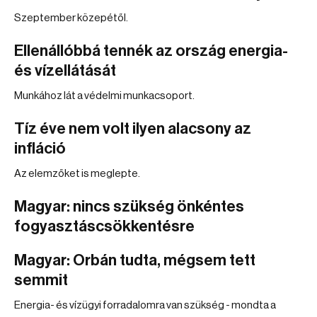
Szeptember közepétől.
Ellenállóbbá tennék az ország energia-
és vízellátását
Munkához lát a védelmi munkacsoport.
Tíz éve nem volt ilyen alacsony az
infláció
Az elemzőket is meglepte.
Magyar: nincs szükség önkéntes
fogyasztáscsökkentésre
Magyar: Orbán tudta, mégsem tett
semmit
Energia- és vízügyi forradalomra van szükség - mondta a