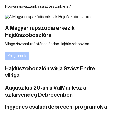
Hogyan vigyázzunk a saját testünkre is?
A Magyar rapszódia érkezik
Hajdúszoboszlóra
Világszínvonalú néptáncelőadás Hajdúszoboszlón.
Programok
Hajdúszoboszlón várja Szász Endre
világa
Augusztus 20-án a ValMar lesz a
sztárvendég Debrecenben
Ingyenes családi debreceni programok a