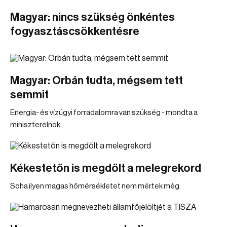
Magyar: nincs szükség önkéntes
fogyasztáscsökkentésre
Magyar: Orbán tudta, mégsem tett
semmit
Energia- és vízügyi forradalomra van szükség - mondta a
miniszterelnök.
Kékestetőn is megdőlt a melegrekord
Soha ilyen magas hőmérsékletet nem mértek még.