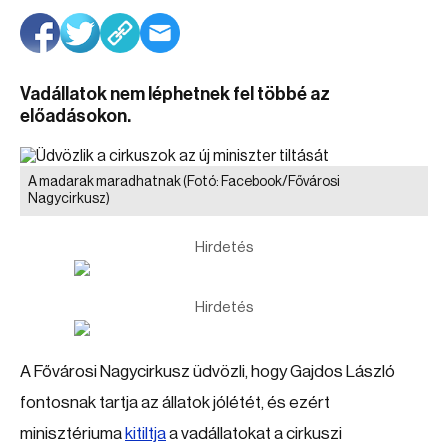
Vadállatok nem léphetnek fel többé az
előadásokon.
A madarak maradhatnak
(Fotó: Facebook/Fővárosi
Nagycirkusz)
Hirdetés
Hirdetés
A Fővárosi Nagycirkusz üdvözli, hogy Gajdos László
fontosnak tartja az állatok jólétét, és ezért
minisztériuma
kitiltja
a vadállatokat a cirkuszi