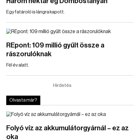
Három hektár ég Dombostanyán
Egy fatároló is lángra kapott.
REpont: 109 millió gyűlt össze a
rászorulóknak
Fél év alatt.
Hirdetés
Olvasta már?
Folyó víz az akkumulátorgyárnál – ez az
oka