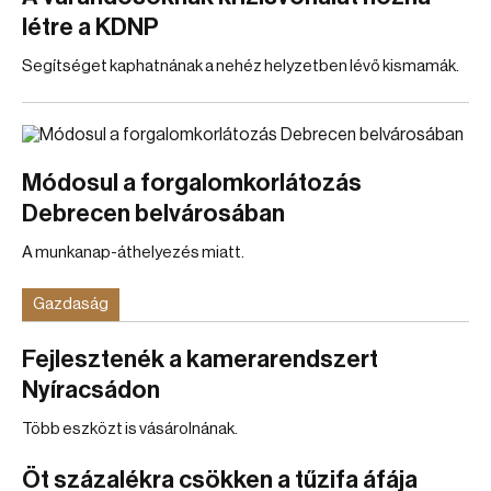
létre a KDNP
Segítséget kaphatnának a nehéz helyzetben lévő kismamák.
Módosul a forgalomkorlátozás
Debrecen belvárosában
A munkanap-áthelyezés miatt.
Gazdaság
Fejlesztenék a kamerarendszert
Nyíracsádon
Több eszközt is vásárolnának.
Öt százalékra csökken a tűzifa áfája