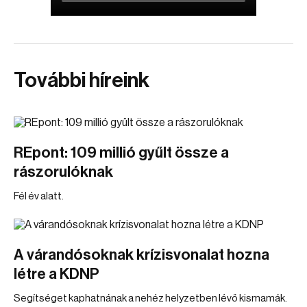
További híreink
REpont: 109 millió gyűlt össze a
rászorulóknak
Fél év alatt.
A várandósoknak krízisvonalat hozna
létre a KDNP
Segítséget kaphatnának a nehéz helyzetben lévő kismamák.