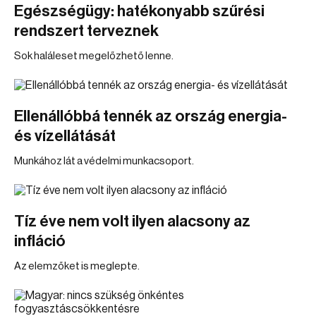
Egészségügy: hatékonyabb szűrési
rendszert terveznek
Sok haláleset megelőzhető lenne.
Ellenállóbbá tennék az ország energia-
és vízellátását
Munkához lát a védelmi munkacsoport.
Tíz éve nem volt ilyen alacsony az
infláció
Az elemzőket is meglepte.