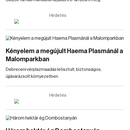
Hirdetés
Kényelem a megújult Haema Plasmánál a
Malomparkban
Debreceni vérplazmaadás letisztult, biztonságos,
újjávarázsolt környezetben.
Hirdetés