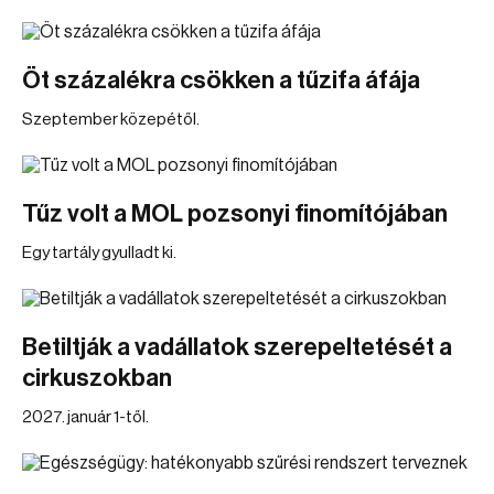
Öt százalékra csökken a tűzifa áfája
Szeptember közepétől.
Tűz volt a MOL pozsonyi finomítójában
Egy tartály gyulladt ki.
Betiltják a vadállatok szerepeltetését a
cirkuszokban
2027. január 1-től.