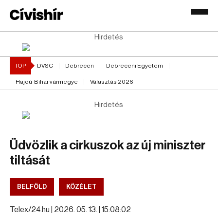
Hirdetés
TOP
DVSC
Debrecen
Debreceni Egyetem
Hajdú-Bihar vármegye
Választás 2026
Hirdetés
Üdvözlik a cirkuszok az új miniszter
tiltását
BELFÖLD
KÖZÉLET
Telex/24.hu |
2026. 05. 13. | 15:08:02