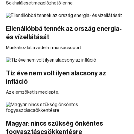
Sok haláleset megelőzhető lenne.
Ellenállóbbá tennék az ország energia-
és vízellátását
Munkához lát a védelmi munkacsoport.
Tíz éve nem volt ilyen alacsony az
infláció
Az elemzőket is meglepte.
Magyar: nincs szükség önkéntes
fogyasztáscsökkentésre