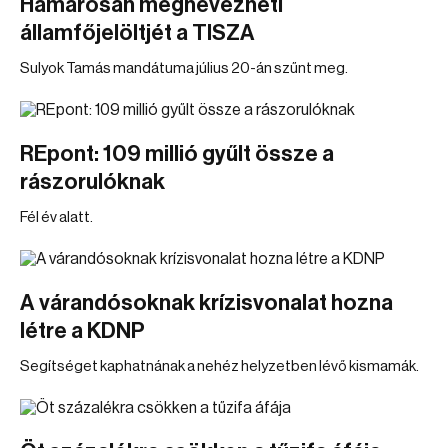
Hamarosan megnevezheti
államfőjelöltjét a TISZA
Sulyok Tamás mandátuma július 20-án szűnt meg.
REpont: 109 millió gyűlt össze a
rászorulóknak
Fél év alatt.
A várandósoknak krízisvonalat hozna
létre a KDNP
Segítséget kaphatnának a nehéz helyzetben lévő kismamák.