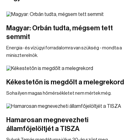
Magyar: Orbán tudta, mégsem tett
semmit
Energia- és vízügyi forradalomra van szükség - mondta a
miniszterelnök.
Kékestetőn is megdőlt a melegrekord
Soha ilyen magas hőmérsékletet nem mértek még.
Hamarosan megnevezheti
államfőjelöltjét a TISZA
Sulyok Tamás mandátuma július 20-án szűnt meg.