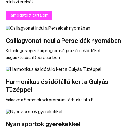
miniszterelnök.
Támogatott tartalom
Csillagvonat indul a Perseidák nyomában
Különleges éjszakai program várja az érdeklődőket
augusztusban Debrecenben.
Harmonikus és időtálló kert a Gulyás
Tüzéppel
Válaszd a Semmelrock prémium térburkolatait!
Nyári sportok gyerekekkel