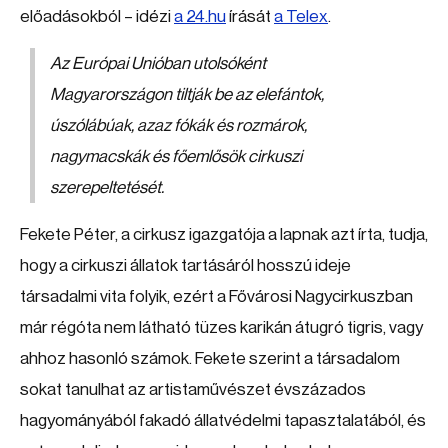
előadásokból – idézi
a 24.hu
írását
a Telex
.
Az Európai Unióban utolsóként
Magyarországon tiltják be az elefántok,
úszólábúak, azaz fókák és rozmárok,
nagymacskák és főemlősök cirkuszi
szerepeltetését.
Fekete Péter, a cirkusz igazgatója a lapnak azt írta, tudja,
hogy a cirkuszi állatok tartásáról hosszú ideje
társadalmi vita folyik, ezért a Fővárosi Nagycirkuszban
már régóta nem látható tüzes karikán átugró tigris, vagy
ahhoz hasonló számok. Fekete szerint a társadalom
sokat tanulhat az artistaművészet évszázados
hagyományából fakadó állatvédelmi tapasztalatából, és