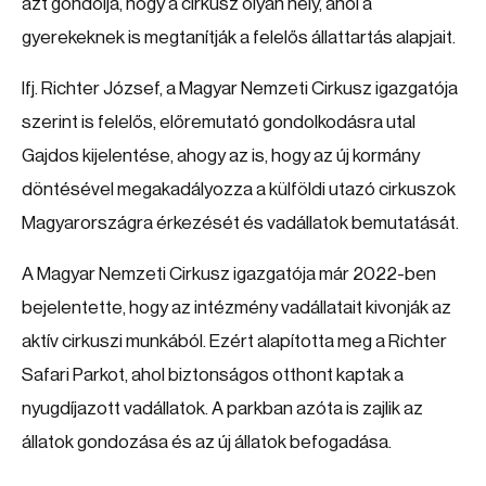
azt gondolja, hogy a cirkusz olyan hely, ahol a
gyerekeknek is megtanítják a felelős állattartás alapjait.
Ifj. Richter József, a Magyar Nemzeti Cirkusz igazgatója
szerint is felelős, előremutató gondolkodásra utal
Gajdos kijelentése, ahogy az is, hogy az új kormány
döntésével megakadályozza a külföldi utazó cirkuszok
Magyarországra érkezését és vadállatok bemutatását.
A Magyar Nemzeti Cirkusz igazgatója már 2022-ben
bejelentette, hogy az intézmény vadállatait kivonják az
aktív cirkuszi munkából. Ezért alapította meg a Richter
Safari Parkot, ahol biztonságos otthont kaptak a
nyugdíjazott vadállatok. A parkban azóta is zajlik az
állatok gondozása és az új állatok befogadása.