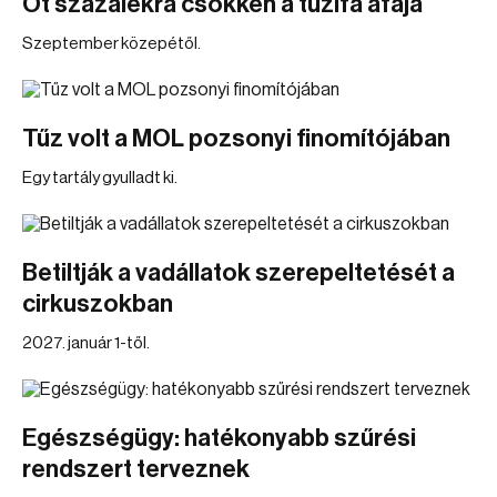
Öt százalékra csökken a tűzifa áfája
Szeptember közepétől.
Tűz volt a MOL pozsonyi finomítójában
Egy tartály gyulladt ki.
Betiltják a vadállatok szerepeltetését a
cirkuszokban
2027. január 1-től.
Egészségügy: hatékonyabb szűrési
rendszert terveznek