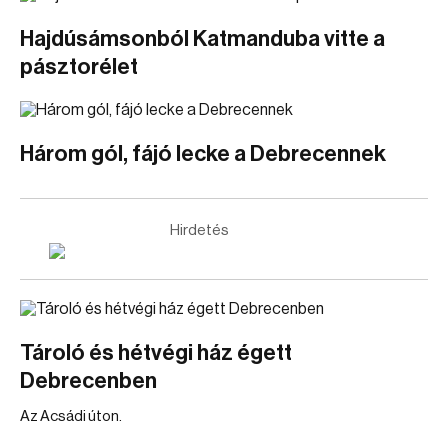
Hajdúsámsonból Katmanduba vitte a
pásztorélet
Három gól, fájó lecke a Debrecennek
Hirdetés
Tároló és hétvégi ház égett
Debrecenben
Az Acsádi úton.