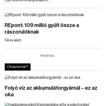
Egy fatároló is lángra kapott.
REpont: 109 millió gyűlt össze a
rászorulóknak
Fél év alatt.
Hirdetés
Olvasta már?
Folyó víz az akkumulátorgyárnál – ez az
oka