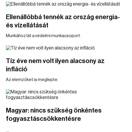
Ellenállóbbá tennék az ország energia-
és vízellátását
Munkához lát a védelmi munkacsoport.
Tíz éve nem volt ilyen alacsony az
infláció
Az elemzőket is meglepte.
Magyar: nincs szükség önkéntes
fogyasztáscsökkentésre