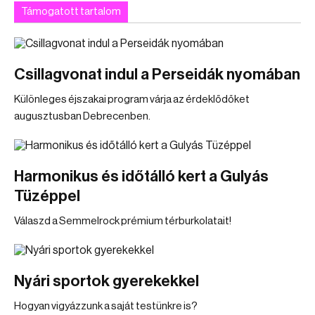
Támogatott tartalom
Csillagvonat indul a Perseidák nyomában
Különleges éjszakai program várja az érdeklődőket
augusztusban Debrecenben.
Harmonikus és időtálló kert a Gulyás
Tüzéppel
Válaszd a Semmelrock prémium térburkolatait!
Nyári sportok gyerekekkel
Hogyan vigyázzunk a saját testünkre is?