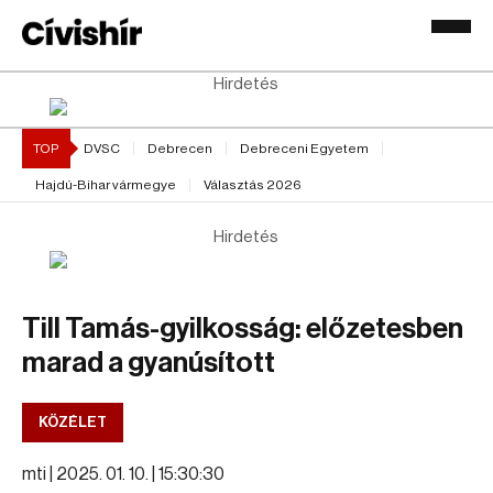
Hirdetés
TOP
DVSC
Debrecen
Debreceni Egyetem
Hajdú-Bihar vármegye
Választás 2026
Hirdetés
Till Tamás-gyilkosság: előzetesben
marad a gyanúsított
KÖZÉLET
mti |
2025. 01. 10. | 15:30:30