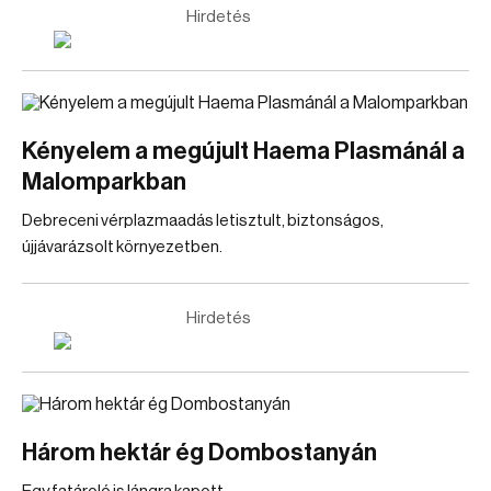
Hirdetés
Kényelem a megújult Haema Plasmánál a
Malomparkban
Debreceni vérplazmaadás letisztult, biztonságos,
újjávarázsolt környezetben.
Hirdetés
Három hektár ég Dombostanyán