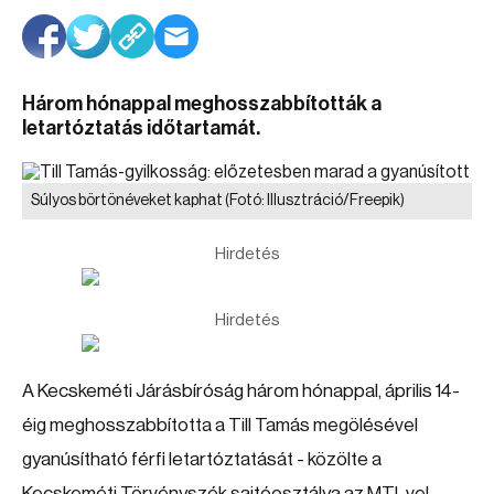
Három hónappal meghosszabbították a
letartóztatás időtartamát.
Súlyos börtönéveket kaphat
(Fotó: Illusztráció/Freepik)
Hirdetés
Hirdetés
A Kecskeméti Járásbíróság három hónappal, április 14-
éig meghosszabbította a Till Tamás megölésével
gyanúsítható férfi letartóztatását - közölte a
Kecskeméti Törvényszék sajtóosztálya az MTI-vel