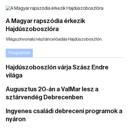
A Magyar rapszódia érkezik
Hajdúszoboszlóra
Világszínvonalú néptáncelőadás Hajdúszoboszlón.
Programok
Hajdúszoboszlón várja Szász Endre
világa
Augusztus 20-án a ValMar lesz a
sztárvendég Debrecenben
Ingyenes családi debreceni programok a
nyáron