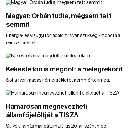
Magyar: Orbán tudta, mégsem tett
semmit
Energia- és vízügyi forradalomra van szükség - mondta a
miniszterelnök.
Kékestetőn is megdőlt a melegrekord
Soha ilyen magas hőmérsékletet nem mértek még.
Hamarosan megnevezheti
államfőjelöltjét a TISZA
Sulyok Tamás mandátuma július 20-án szűnt meg.