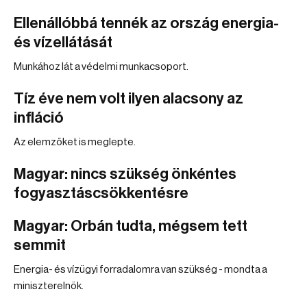
Ellenállóbbá tennék az ország energia-
és vízellátását
Munkához lát a védelmi munkacsoport.
Tíz éve nem volt ilyen alacsony az
infláció
Az elemzőket is meglepte.
Magyar: nincs szükség önkéntes
fogyasztáscsökkentésre
Magyar: Orbán tudta, mégsem tett
semmit
Energia- és vízügyi forradalomra van szükség - mondta a
miniszterelnök.