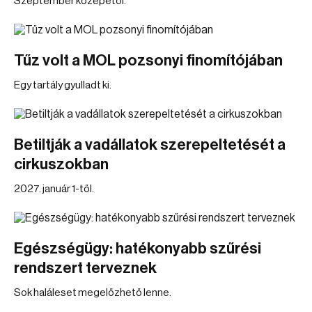
Szeptember közepétől.
Tűz volt a MOL pozsonyi finomítójában
Egy tartály gyulladt ki.
Betiltják a vadállatok szerepeltetését a
cirkuszokban
2027. január 1-től.
Egészségügy: hatékonyabb szűrési
rendszert terveznek
Sok haláleset megelőzhető lenne.