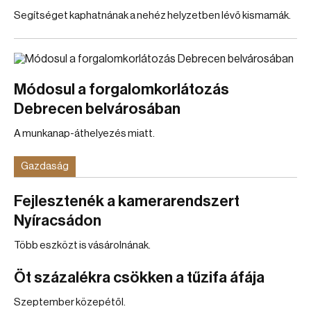
Segítséget kaphatnának a nehéz helyzetben lévő kismamák.
Módosul a forgalomkorlátozás
Debrecen belvárosában
A munkanap-áthelyezés miatt.
Gazdaság
Fejlesztenék a kamerarendszert
Nyíracsádon
Több eszközt is vásárolnának.
Öt százalékra csökken a tűzifa áfája
Szeptember közepétől.