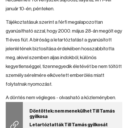
január 10-én, pénteken.
Tájékoztatásuk szerint a férfi megalapozottan
gyanúsítható azzal, hogy 2000. május 28-án megölt egy
11 éves fiút. A bíróság a letartóztatást a gyanúsított
jelenlétének biztosítása érdekében hosszabbította
meg, akivel szemben aljas indokból, különös
kegyetlenséggel, tizennegyedik életévét be nem töltött
személy sérelmére elkövetett emberölés miatt
folytatnak nyomozást.
A döntés nem végleges - olvasható a közleményben.
Döntöttek: nem menekülhet Till Tamás
gyilkosa
Letartóztatták Till Tamás gyilkosát