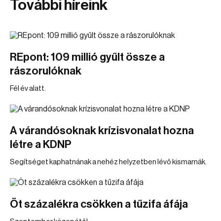
További híreink
REpont: 109 millió gyűlt össze a
rászorulóknak
Fél év alatt.
A várandósoknak krízisvonalat hozna
létre a KDNP
Segítséget kaphatnának a nehéz helyzetben lévő kismamák.
Öt százalékra csökken a tűzifa áfája