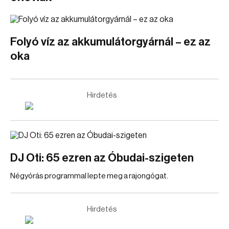
Folyó víz az akkumulátorgyárnál – ez az
oka
Hirdetés
DJ Oti: 65 ezren az Óbudai-szigeten
Négyórás programmal lepte meg a rajongógat.
Hirdetés