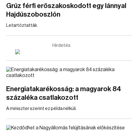
Grúz férfi erőszakoskodott egy lánnyal
Hajdúszoboszlón
Letartóztatták.
Hirdetés
Energiatakarékosság: a magyarok 84
százaléka csatlakozott
A miniszter szerint ez példa nélküli.