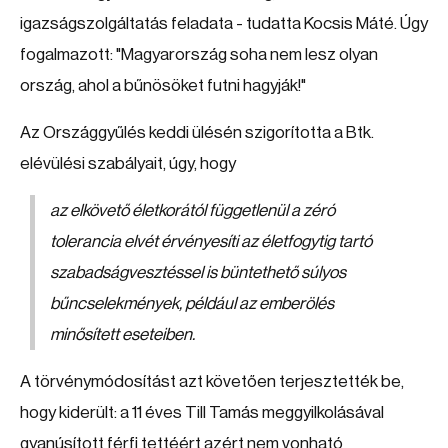
igazságszolgáltatás feladata - tudatta Kocsis Máté. Úgy
fogalmazott: "Magyarország soha nem lesz olyan
ország, ahol a bűnösöket futni hagyják!"
Az Országgyűlés keddi ülésén szigorította a Btk.
elévülési szabályait, úgy, hogy
az elkövető életkorától függetlenül a zéró
tolerancia elvét érvényesíti az életfogytig tartó
szabadságvesztéssel is büntethető súlyos
bűncselekmények, például az emberölés
minősített eseteiben.
A törvénymódosítást azt követően terjesztették be,
hogy kiderült: a 11 éves Till Tamás meggyilkolásával
gyanúsított férfi tettéért azért nem vonható