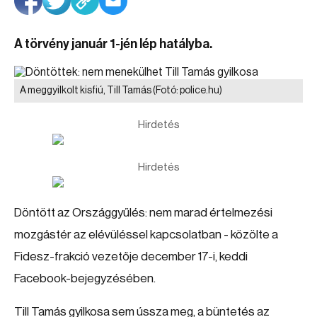
A törvény január 1-jén lép hatályba.
A meggyilkolt kisfiú, Till Tamás
(Fotó: police.hu)
Hirdetés
Hirdetés
Döntött az Országgyűlés: nem marad értelmezési
mozgástér az elévüléssel kapcsolatban - közölte a
Fidesz-frakció vezetője december 17-i, keddi
Facebook-bejegyzésében.
Till Tamás gyilkosa sem ússza meg, a büntetés az