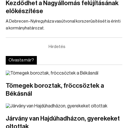
Kezdődhet a Nagyállomás felújításának
előkészítése
A Debrecen–Nyíregyháza vasútvonal korszerűsítését is érinti
a kormányhatározat.
Hirdetés
Olvasta már?
Tömegek boroztak, fröccsöztek a
Békásnál
Járvány van Hajdúhadházon, gyerekeket
oltottak