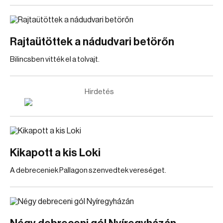
Rajtaütöttek a nádudvari betörőn
Bilincsben vitték el a tolvajt.
Hirdetés
Kikapott a kis Loki
A debreceniek Pallagon szenvedtek vereséget.