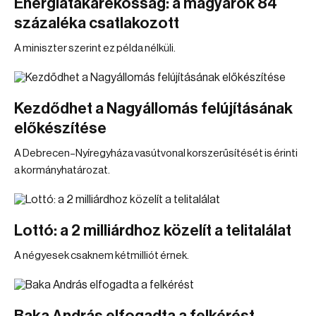
Energiatakarékosság: a magyarok 84
százaléka csatlakozott
A miniszter szerint ez példa nélküli.
Kezdődhet a Nagyállomás felújításának
előkészítése
A Debrecen–Nyíregyháza vasútvonal korszerűsítését is érinti
a kormányhatározat.
Lottó: a 2 milliárdhoz közelít a telitalálat
A négyesek csaknem kétmilliót érnek.