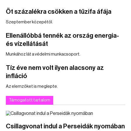
Öt százalékra csökken a tűzifa áfája
Szeptember közepétől.
Ellenállóbbá tennék az ország energia-
és vízellátását
Munkához lát a védelmi munkacsoport.
Tíz éve nem volt ilyen alacsony az
infláció
Az elemzőket is meglepte.
Támogatott tartalom
Csillagvonat indul a Perseidák nyomában