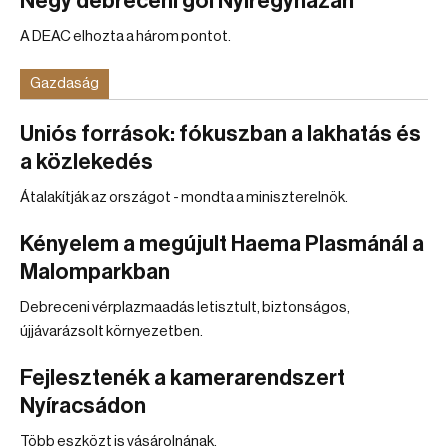
Négy debreceni gól Nyíregyházán
A DEAC elhozta a három pontot.
Gazdaság
Uniós források: fókuszban a lakhatás és
a közlekedés
Átalakítják az országot - mondta a miniszterelnök.
Kényelem a megújult Haema Plasmánál a
Malomparkban
Debreceni vérplazmaadás letisztult, biztonságos,
újjávarázsolt környezetben.
Fejlesztenék a kamerarendszert
Nyíracsádon
Több eszközt is vásárolnának.