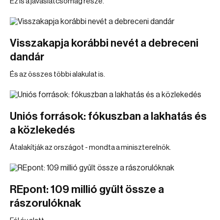
Ez is a javaslatcsomag része.
Visszakapja korábbi nevét a debreceni
dandár
És az összes többi alakulat is.
Uniós források: fókuszban a lakhatás és
a közlekedés
Átalakítják az országot - mondta a miniszterelnök.
REpont: 109 millió gyűlt össze a
rászorulóknak