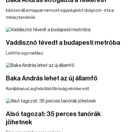
Baka András elfogadta a felkérést
készen áll a magyar nemzet egységéért dolgozni - írta a
miniszterelnök.
Vaddisznó tévedt a budapesti metróba
Lelőtte egy vadász.
Baka András lehet az új államfő
Korábban a Legfelsőbb Bíróság elnöke volt.
Alsó tagozat: 35 perces tanórák
jöhetnek