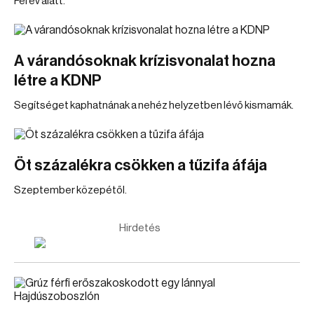
Fél év alatt.
A várandósoknak krízisvonalat hozna
létre a KDNP
Segítséget kaphatnának a nehéz helyzetben lévő kismamák.
Öt százalékra csökken a tűzifa áfája
Szeptember közepétől.
Hirdetés