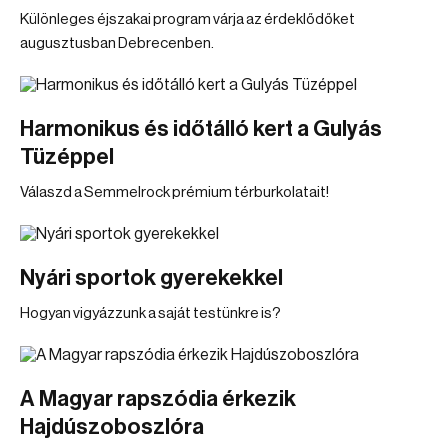
Különleges éjszakai program várja az érdeklődőket
augusztusban Debrecenben.
Harmonikus és időtálló kert a Gulyás
Tüzéppel
Válaszd a Semmelrock prémium térburkolatait!
Nyári sportok gyerekekkel
Hogyan vigyázzunk a saját testünkre is?
A Magyar rapszódia érkezik
Hajdúszoboszlóra