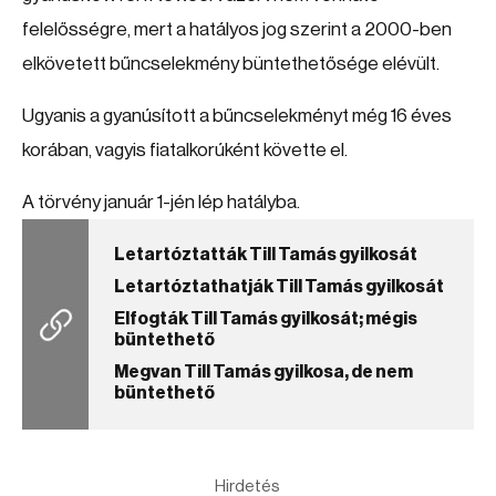
felelősségre, mert a hatályos jog szerint a 2000-ben
elkövetett bűncselekmény büntethetősége elévült.
Ugyanis a gyanúsított a bűncselekményt még 16 éves
korában, vagyis fiatalkorúként követte el.
A törvény január 1-jén lép hatályba.
Letartóztatták Till Tamás gyilkosát
Letartóztathatják Till Tamás gyilkosát
Elfogták Till Tamás gyilkosát; mégis
büntethető
Megvan Till Tamás gyilkosa, de nem
büntethető
Hirdetés