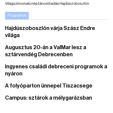
Világszínvonalú néptáncelőadás Hajdúszoboszlón.
Programok
Hajdúszoboszlón várja Szász Endre
világa
Augusztus 20-án a ValMar lesz a
sztárvendég Debrecenben
Ingyenes családi debreceni programok a
nyáron
A folyóparton ünnepel Tiszacsege
Campus: sztárok a mélygarázsban