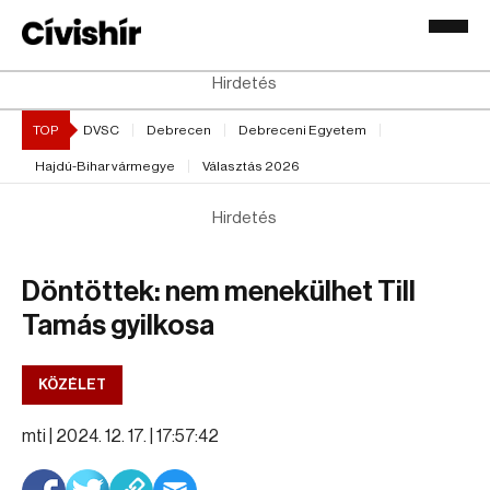
Hirdetés
TOP
DVSC
Debrecen
Debreceni Egyetem
Hajdú-Bihar vármegye
Választás 2026
Hirdetés
Döntöttek: nem menekülhet Till
Tamás gyilkosa
KÖZÉLET
mti |
2024. 12. 17. | 17:57:42