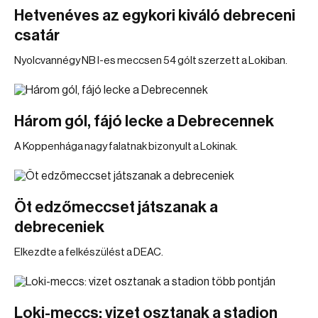
Hetvenéves az egykori kiváló debreceni
csatár
Nyolcvannégy NB I-es meccsen 54 gólt szerzett a Lokiban.
Három gól, fájó lecke a Debrecennek
A Koppenhága nagy falatnak bizonyult a Lokinak.
Öt edzőmeccset játszanak a
debreceniek
Elkezdte a felkészülést a DEAC.
Loki-meccs: vizet osztanak a stadion