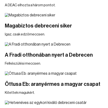
A DEAC elhozta a három pontot.
Magabiztos debreceni siker
Igaz, csak edzőmeccsen.
A Fradi otthonában nyert a Debrecen
Felkészülési meccsen.
Öttusa Eb: aranyérmes a magyar csapat
Kitettek magukért.