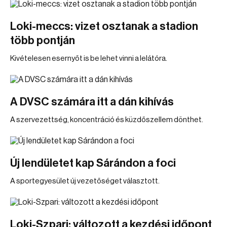
Loki-meccs: vizet osztanak a stadion
több pontján
Kivételesen esernyőt is be lehet vinni a lelátóra.
A DVSC számára itt a dán kihívás
A szervezettség, koncentráció és küzdőszellem dönthet.
Új lendületet kap Sárándon a foci
A sportegyesület új vezetőséget választott.
Loki-Szpari: változott a kezdési időpont