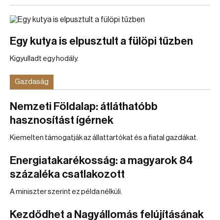
Egy kutya is elpusztult a fülöpi tűzben
Kigyulladt egy hodály.
Gazdaság
Nemzeti Földalap: átláthatóbb
hasznosítást ígérnek
Kiemelten támogatják az állattartókat és a fiatal gazdákat.
Energiatakarékosság: a magyarok 84
százaléka csatlakozott
A miniszter szerint ez példa nélküli.
Kezdődhet a Nagyállomás felújításának