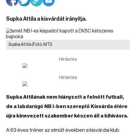
Supka Attila a kisvárdát irányítja.
Supka Attila
(Fotó: MTI)
Hirdetés
Hirdetés
Supka Attilának nem hiányzott a felnőtt futball,
de a labdarúgó NB I-ben szereplő Kisvárda élére
újra kinevezett szakember készen áll a kihívásra.
A 63 éves tréner az elmúlt években a kisvárdai klub