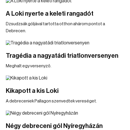
A Loki nyerte a keleti rangadót
Dzsudzsák góljával tartotta otthon ahárom pontot a
Debrecen.
Tragédia a nagyatádi triatlonversenyen
Meghalt egy versenyző.
Kikapott a kis Loki
A debreceniek Pallagon szenvedtek vereséget.
Négy debreceni gól Nyíregyházán