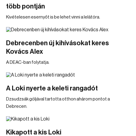
több pontján
Kivételesen esernyőt is be lehet vinni a lelátóra.
Debrecenben új kihívásokat keres
Kovács Alex
A DEAC-ban folytatja.
A Loki nyerte a keleti rangadót
Dzsudzsák góljával tartotta otthon ahárom pontot a
Debrecen.
Kikapott a kis Loki