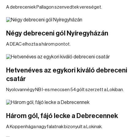
A debreceniek Pallagon szenvedtek vereséget.
Négy debreceni gól Nyíregyházán
A DEAC elhozta a három pontot.
Hetvenéves az egykori kiváló debreceni
csatár
Nyolcvannégy NB I-es meccsen 54 gólt szerzett a Lokiban.
Három gól, fájó lecke a Debrecennek
A Koppenhága nagy falatnak bizonyult a Lokinak.