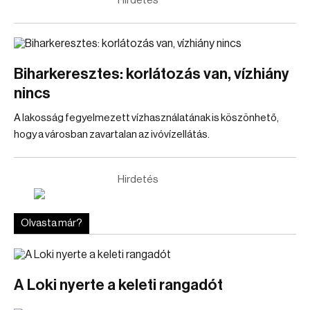
Hirdetés
Biharkeresztes: korlátozás van, vízhiány
nincs
A lakosság fegyelmezett vízhasználatának is köszönhető,
hogy a városban zavartalan az ivóvízellátás.
Hirdetés
Olvasta már?
A Loki nyerte a keleti rangadót