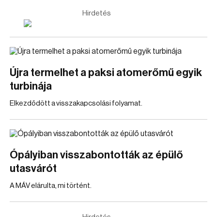
Hirdetés
Újra termelhet a paksi atomerőmű egyik
turbinája
Elkezdődött a visszakapcsolási folyamat.
Ópályiban visszabontották az épülő
utasvárót
A MÁV elárulta, mi történt.