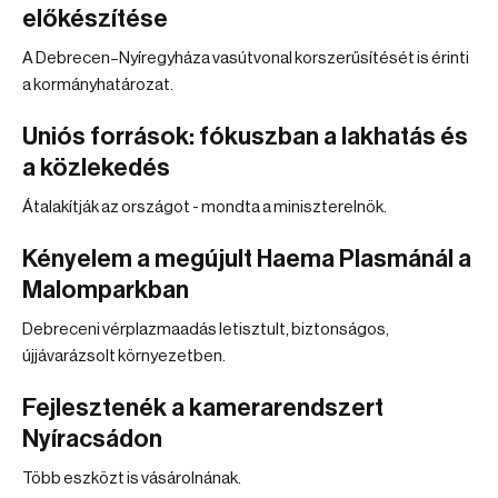
előkészítése
A Debrecen–Nyíregyháza vasútvonal korszerűsítését is érinti
a kormányhatározat.
Uniós források: fókuszban a lakhatás és
a közlekedés
Átalakítják az országot - mondta a miniszterelnök.
Kényelem a megújult Haema Plasmánál a
Malomparkban
Debreceni vérplazmaadás letisztult, biztonságos,
újjávarázsolt környezetben.
Fejlesztenék a kamerarendszert
Nyíracsádon
Több eszközt is vásárolnának.