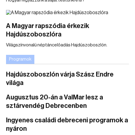
Hogyan vigyázzunk a saját testünkre is?
A Magyar rapszódia érkezik
Hajdúszoboszlóra
Világszínvonalú néptáncelőadás Hajdúszoboszlón.
Programok
Hajdúszoboszlón várja Szász Endre
világa
Augusztus 20-án a ValMar lesz a
sztárvendég Debrecenben
Ingyenes családi debreceni programok a
nyáron