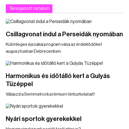
Támogatott tartalom
Csillagvonat indul a Perseidák nyomában
Különleges éjszakai program várja az érdeklődőket
augusztusban Debrecenben.
Harmonikus és időtálló kert a Gulyás
Tüzéppel
Válaszd a Semmelrock prémium térburkolatait!
Nyári sportok gyerekekkel