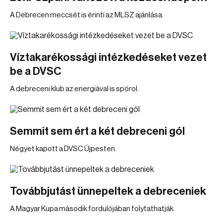
A Debrecen meccsét is érinti az MLSZ ajánlása.
Víztakarékossági intézkedéseket vezet
be a DVSC
A debreceni klub az energiával is spórol.
Semmit sem ért a két debreceni gól
Négyet kapott a DVSC Újpesten.
Továbbjutást ünnepeltek a debreceniek
A Magyar Kupa második fordulójában folytathatják.