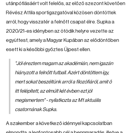
utánpótlásáért volt felelős, az előző szezont követően
Révész Attila sportigazgatóval közösen döntöttek
arról, hogy visszatér a felnőtt csapat élre. Supka a
2020/21-es idényben az ötödik helyre vezette az
együttest, amely a Magyar Kupában az elődöntőben
esett ki a későbbi győztes Újpest ellen.
"Jól éreztem magam az akadémián, nem igazán
hiányzott a felnőtt futball. Azért döntöttem így,
mert sokat beszéltünk arról a filozófiáról, amit ő
itt felépített, az elmúlt két évben ezt jól
megismertem"
- nyilatkozta az M1 aktuális
csatornának Supka.
A szakember a következő idénnyel kapcsolatban
elmondta, a legfontosabb cél a bennmaradás, illetve a