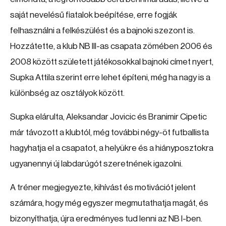
saját nevelésű fiatalok beépítése, erre fogják
felhasználni a felkészülést és a bajnoki szezont is.
Hozzátette, a klub NB III-as csapata zömében 2006 és
2008 között született játékosokkal bajnoki címet nyert,
Supka Attila szerint erre lehet építeni, még ha nagy is a
különbség az osztályok között.
Supka elárulta, Aleksandar Jovicic és Branimir Cipetic
már távozott a klubtól, még további négy-öt futballista
hagyhatja el a csapatot, a helyükre és a hiányposztokra
ugyanennyi új labdarúgót szeretnének igazolni.
A tréner megjegyezte, kihívást és motivációt jelent
számára, hogy még egyszer megmutathatja magát, és
bizonyíthatja, újra eredményes tud lenni az NB I-ben.