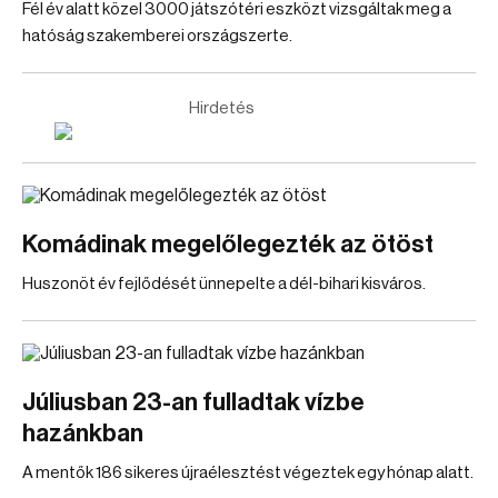
Fél év alatt közel 3000 játszótéri eszközt vizsgáltak meg a
hatóság szakemberei országszerte.
Hirdetés
Komádinak megelőlegezték az ötöst
Huszonöt év fejlődését ünnepelte a dél-bihari kisváros.
Júliusban 23-an fulladtak vízbe
hazánkban
A mentők 186 sikeres újraélesztést végeztek egy hónap alatt.