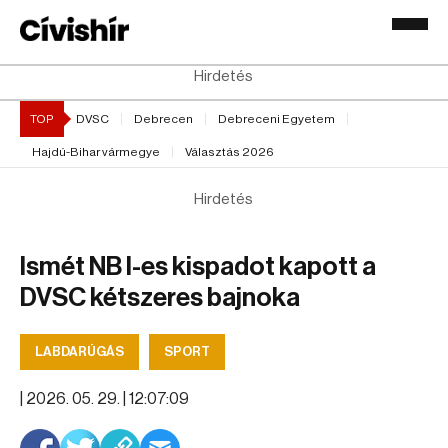
Hirdetés
TOP
DVSC
Debrecen
Debreceni Egyetem
Hajdú-Bihar vármegye
Választás 2026
Hirdetés
Ismét NB I-es kispadot kapott a
DVSC kétszeres bajnoka
LABDARÚGÁS
SPORT
|
2026. 05. 29. | 12:07:09