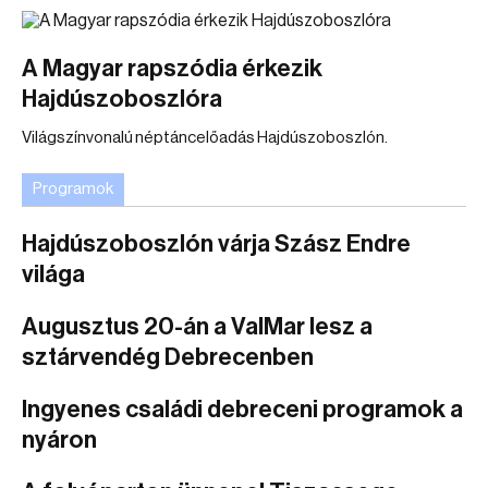
A Magyar rapszódia érkezik
Hajdúszoboszlóra
Világszínvonalú néptáncelőadás Hajdúszoboszlón.
Programok
Hajdúszoboszlón várja Szász Endre
világa
Augusztus 20-án a ValMar lesz a
sztárvendég Debrecenben
Ingyenes családi debreceni programok a
nyáron