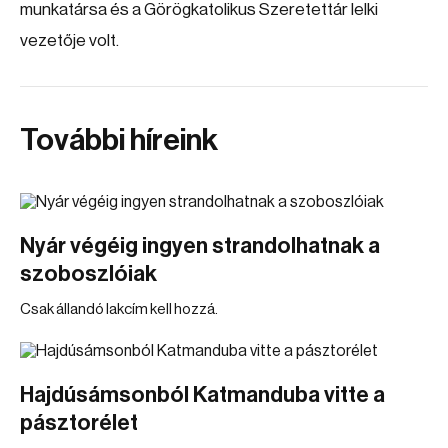
munkatársa és a Görögkatolikus Szeretettár lelki
vezetője volt.
További híreink
Nyár végéig ingyen strandolhatnak a
szoboszlóiak
Csak állandó lakcím kell hozzá.
Hajdúsámsonból Katmanduba vitte a
pásztorélet