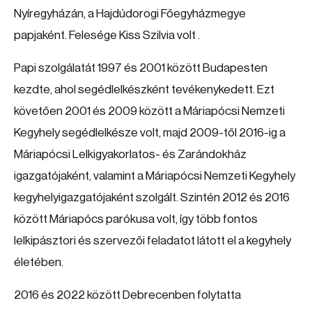
Nyíregyházán, a Hajdúdorogi Főegyházmegye
papjaként. Felesége Kiss Szilvia volt .
Papi szolgálatát 1997 és 2001 között Budapesten
kezdte, ahol segédlelkészként tevékenykedett. Ezt
követően 2001 és 2009 között a Máriapócsi Nemzeti
Kegyhely segédlelkésze volt, majd 2009-től 2016-ig a
Máriapócsi Lelkigyakorlatos- és Zarándokház
igazgatójaként, valamint a Máriapócsi Nemzeti Kegyhely
kegyhelyigazgatójaként szolgált. Szintén 2012 és 2016
között Máriapócs parókusa volt, így több fontos
lelkipásztori és szervezői feladatot látott el a kegyhely
életében.
2016 és 2022 között Debrecenben folytatta