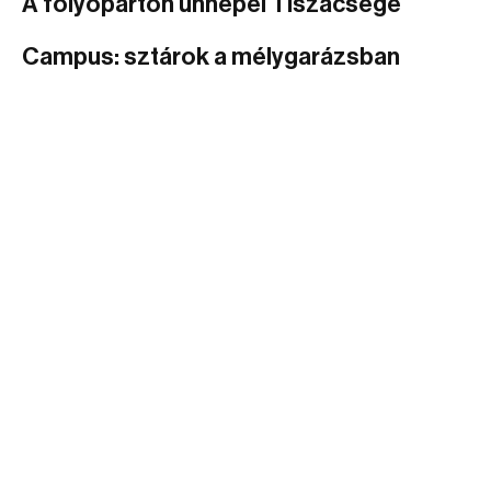
A folyóparton ünnepel Tiszacsege
Campus: sztárok a mélygarázsban