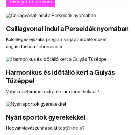
Támogatott tartalom
Csillagvonat indul a Perseidák nyomában
Különleges éjszakai program várja az érdeklődőket
augusztusban Debrecenben.
Harmonikus és időtálló kert a Gulyás
Tüzéppel
Válaszd a Semmelrock prémium térburkolatait!
Nyári sportok gyerekekkel
Hogyan vigyázzunk a saját testünkre is?