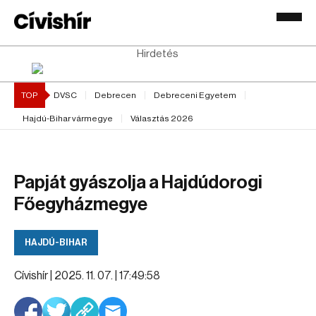
Hirdetés
TOP
DVSC
Debrecen
Debreceni Egyetem
Hajdú-Bihar vármegye
Választás 2026
Papját gyászolja a Hajdúdorogi
Főegyházmegye
HAJDÚ-BIHAR
Cívishír |
2025. 11. 07. | 17:49:58