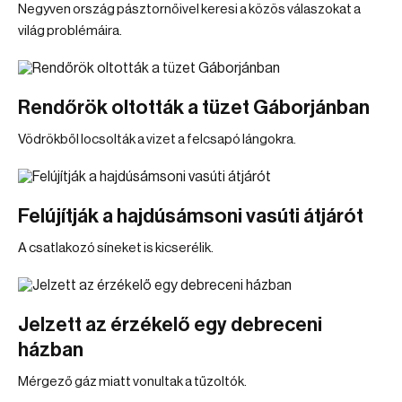
Negyven ország pásztornőivel keresi a közös válaszokat a
világ problémáira.
Rendőrök oltották a tüzet Gáborjánban
Vödrökből locsolták a vizet a felcsapó lángokra.
Felújítják a hajdúsámsoni vasúti átjárót
A csatlakozó síneket is kicserélik.
Jelzett az érzékelő egy debreceni
házban
Mérgező gáz miatt vonultak a tűzoltók.