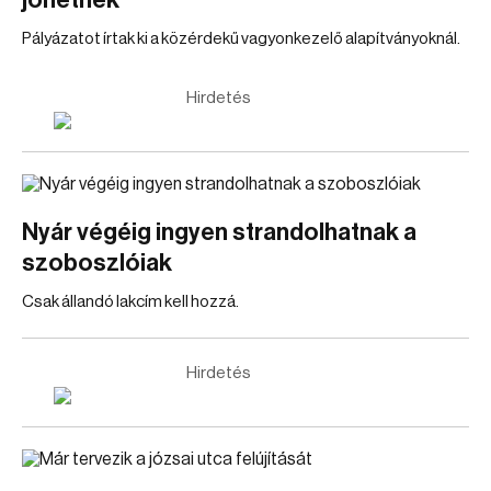
jöhetnek
Pályázatot írtak ki a közérdekű vagyonkezelő alapítványoknál.
Hirdetés
Nyár végéig ingyen strandolhatnak a
szoboszlóiak
Csak állandó lakcím kell hozzá.
Hirdetés