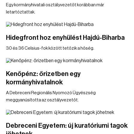
Egy kormányhivatali osztályvezetőt korábban már
letartóztattak.
Hidegfront hoz enyhülést Hajdú-Biharba
30 és 36 Celsius-fok között tetőzik a hőség.
Kenőpénz: őrizetben egy
kormányhivatalnok
A Debreceni Regionális Nyomozó Ügyészség
meggyanúsította az osztályvezetőt.
Debreceni Egyetem: új kuratóriumi tagok