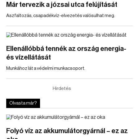
Már tervezik a józsai utca felújítását
Aszfaltozás, csapadékvíz-elvezetés valósulhat meg.
Ellenállóbbá tennék az ország energia-
és vízellátását
Munkához lát a védelmi munkacsoport.
Hirdetés
Olvasta már?
Folyó víz az akkumulátorgyárnál – ez az