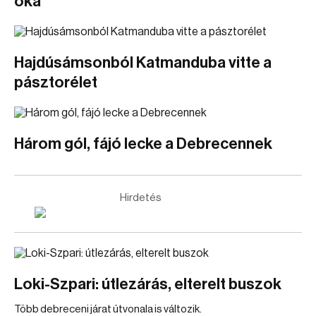
oka
Hajdúsámsonból Katmanduba vitte a
pásztorélet
Három gól, fájó lecke a Debrecennek
Hirdetés
Loki-Szpari: útlezárás, elterelt buszok
Több debreceni járat útvonala is változik.