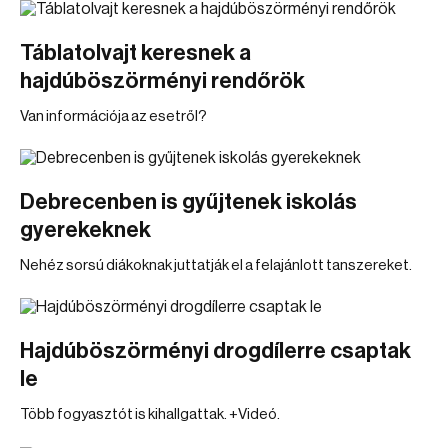
Táblatolvajt keresnek a
hajdúböszörményi rendőrök
Van információja az esetről?
Debrecenben is gyűjtenek iskolás
gyerekeknek
Nehéz sorsú diákoknak juttatják el a felajánlott tanszereket.
Hajdúböszörményi drogdílerre csaptak
le
Több fogyasztót is kihallgattak. +Videó.