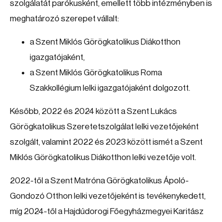
szolgálatát parókusként, emellett több intézményben is
meghatározó szerepet vállalt:
a Szent Miklós Görögkatolikus Diákotthon
igazgatójaként,
a Szent Miklós Görögkatolikus Roma
Szakkollégium lelki igazgatójaként dolgozott.
Később, 2022 és 2024 között a Szent Lukács
Görögkatolikus Szeretetszolgálat lelki vezetőjeként
szolgált, valamint 2022 és 2023 között ismét a Szent
Miklós Görögkatolikus Diákotthon lelki vezetője volt.
2022-től a Szent Matróna Görögkatolikus Ápoló-
Gondozó Otthon lelki vezetőjeként is tevékenykedett,
míg 2024-től a Hajdúdorogi Főegyházmegyei Karitász