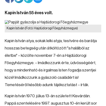
Kapin István 55 éves volt.
Kapin István
(Fotó: Hajdúdorogi Főegyházmegye)
Kapin István atya, sokak lelki atyja, testvére és barátja
hosszas betegség után átköltözött "a halálból az
életbe" – közölte november 7-én a Hajdúdorogi
Főegyházmegye. – Imádkozzunk érte, üdvösségéért,
hogy a mindenható és irgalmas Isten fogadja szentjei
közé! Imádkozzunk a gyászoló családért is!
Temetéséről később adunk tájékoztatást – írták.
Kapin István 1970. július 13-án született Kisvárdán.
Pappá szentelésére 1997. augusztus 10-én került sor