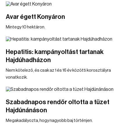
Avar égett Konyáron
Mintegy 10 hektáron.
Hepatitis: kampányoltást tartanak
Hajdúhadházon
Nem kötelező, és csak az 1 és 16 év közötti korosztályra
vonatkozik.
Szabadnapos rendőr oltotta a tüzet
Hajdúnánáson
Megakadályozta, hogy nagyobb baj történjen.