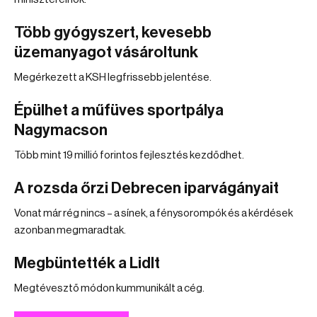
Több gyógyszert, kevesebb
üzemanyagot vásároltunk
Megérkezett a KSH legfrissebb jelentése.
Épülhet a műfüves sportpálya
Nagymacson
Több mint 19 millió forintos fejlesztés kezdődhet.
A rozsda őrzi Debrecen iparvágányait
Vonat már rég nincs – a sínek, a fénysorompók és a kérdések
azonban megmaradtak.
Megbüntették a Lidlt
Megtévesztő módon kummunikált a cég.