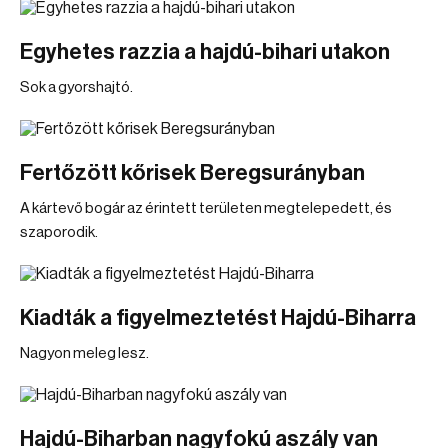
Egyhetes razzia a hajdú-bihari utakon
Sok a gyorshajtó.
Fertőzött kőrisek Beregsurányban
A kártevő bogár az érintett területen megtelepedett, és
szaporodik.
Kiadták a figyelmeztetést Hajdú-Biharra
Nagyon meleg lesz.
Hajdú-Biharban nagyfokú aszály van