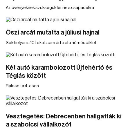
A növényeknek szükségük lenne a csapadékra.
Őszi arcát mutatta a júliusi hajnal
Sok helyen a 10 fokot sem érte el a hőmérséklet.
Két autó karambolozott Újfehértó és
Téglás között
Baleset a 4-esen.
Vesztegetés: Debrecenben hallgatták ki
a szabolcsi vállalkozót