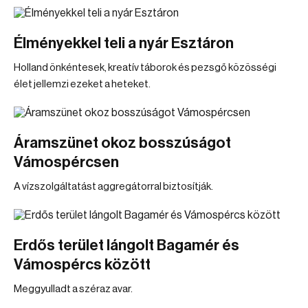
Élményekkel teli a nyár Esztáron
Holland önkéntesek, kreatív táborok és pezsgő közösségi
élet jellemzi ezeket a heteket.
Áramszünet okoz bosszúságot
Vámospércsen
A vízszolgáltatást aggregátorral biztosítják.
Erdős terület lángolt Bagamér és
Vámospércs között
Meggyulladt a széraz avar.