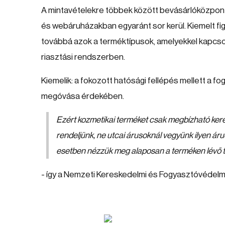
A mintavételekre többek között bevásárlóközpon
és webáruházakban egyaránt sor kerül. Kiemelt f
továbbá azok a terméktípusok, amelyekkel kapcso
riasztási rendszerben.
Kiemelik: a fokozott hatósági fellépés mellett a
megóvása érdekében.
Ezért kozmetikai terméket csak megbízható kere
rendeljünk, ne utcai árusoknál vegyünk ilyen ár
esetben nézzük meg alaposan a terméken lévő t
- így a Nemzeti Kereskedelmi és Fogyasztóvédelm