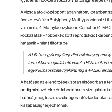
így idén is indokolt a fokozott hatósági fellépés - ír
A vizsgálatok középpontjában három, korábban s
összetevő áll: a Butylphenyl Methylpropional / Li
valamint a 4-Methylbenzylidene Camphor (4-MBC)
kockázataik – többek között reprodukciót károsító
hatásaik – miatt tiltotta be.
A Lilial az egyik legelterjedtebb illatanyag, a
termékben megtalálható volt. A TPO a műköröm
egyik kulcsösszetevőjeként, míg a 4-MBC elsős
A hatóság az ellenőrzések során elsősorban a te
pedig mintavételre és laboratóriumi vizsgálatra is 
hatóság megteszi a szükséges intézkedéseket, am
kiszabásáig terjedhetnek.