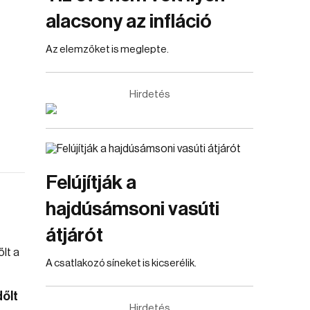
alacsony az infláció
Az elemzőket is meglepte.
Hirdetés
Felújítják a
hajdúsámsoni vasúti
átjárót
A csatlakozó síneket is kicserélik.
dőlt
Hirdetés