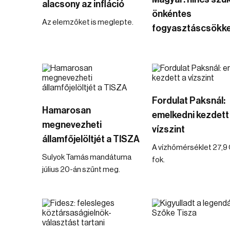
alacsony az infláció
önkéntes
Az elemzőket is meglepte.
fogyasztáscsökke
Fordulat Paksnál:
Hamarosan
emelkedni kezdett
megnevezheti
vízszint
államfőjelöltjét a TISZA
A vízhőmérséklet 27,9 
Sulyok Tamás mandátuma
fok.
július 20-án szűnt meg.