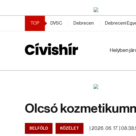
TOP
DVSC
Debrecen
Debreceni Eg
Helyben jár
Olcsó kozmetikumna
|
2026. 06. 17. | 08:38
BELFÖLD
KÖZÉLET