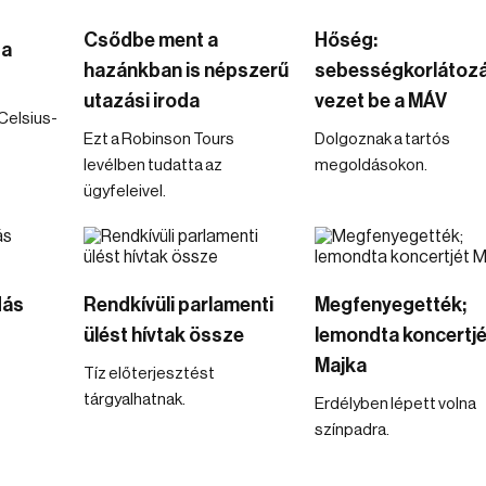
Csődbe ment a
Hőség:
 a
hazánkban is népszerű
sebességkorlátoz
utazási iroda
vezet be a MÁV
Celsius-
Ezt a Robinson Tours
Dolgoznak a tartós
levélben tudatta az
megoldásokon.
ügyfeleivel.
dás
Rendkívüli parlamenti
Megfenyegették;
ülést hívtak össze
lemondta koncertjé
Majka
Tíz előterjesztést
tárgyalhatnak.
Erdélyben lépett volna
színpadra.