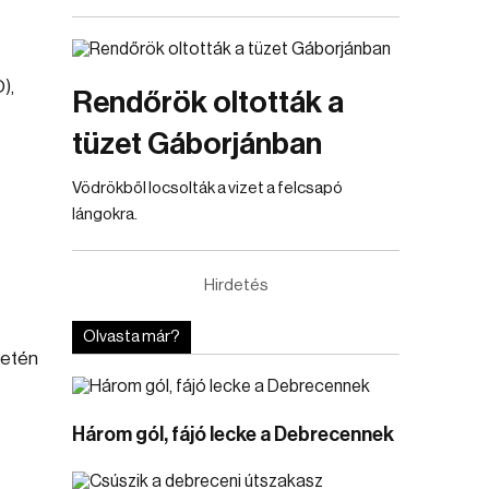
),
Rendőrök oltották a
tüzet Gáborjánban
Vödrökből locsolták a vizet a felcsapó
lángokra.
Hirdetés
Olvasta már?
setén
Három gól, fájó lecke a Debrecennek