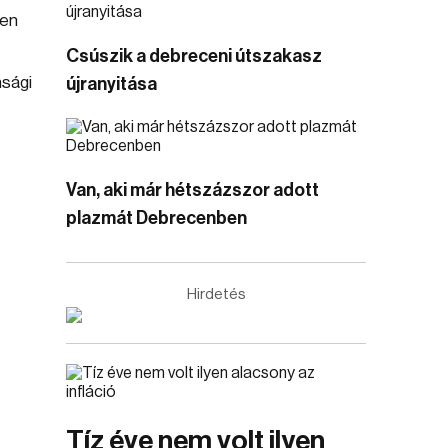
ben
Csúszik a debreceni útszakasz
nsági
újranyitása
Van, aki már hétszázszor adott
plazmát Debrecenben
Hirdetés
Tíz éve nem volt ilyen