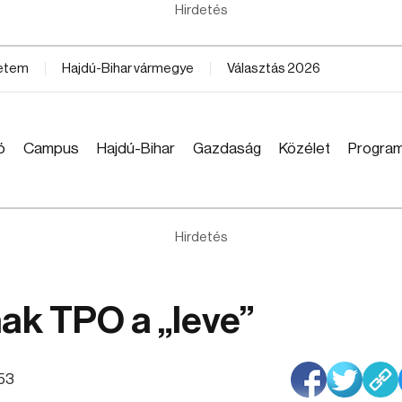
Hirdetés
yetem
Hajdú-Bihar vármegye
Választás 2026
ó
Campus
Hajdú-Bihar
Gazdaság
Közélet
Progra
Hirdetés
k TPO a „leve”
:53