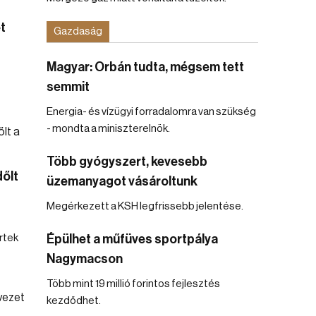
t
Gazdaság
Magyar: Orbán tudta, mégsem tett
semmit
Energia- és vízügyi forradalomra van szükség
- mondta a miniszterelnök.
Több gyógyszert, kevesebb
dőlt
üzemanyagot vásároltunk
Megérkezett a KSH legfrissebb jelentése.
rtek
Épülhet a műfüves sportpálya
Nagymacson
Több mint 19 millió forintos fejlesztés
kezdődhet.