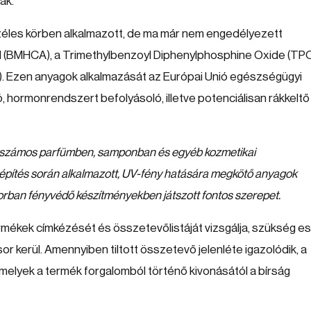
ják.
zéles körben alkalmazott, de ma már nem engedélyezett
lial (BMHCA), a Trimethylbenzoyl Diphenylphosphine Oxide (TPO
. Ezen anyagok alkalmazását az Európai Unió egészségügyi
, hormonrendszert befolyásoló, illetve potenciálisan rákkeltő
mely számos parfümben, samponban és egyéb kozmetikai
építés során alkalmazott, UV-fény hatására megkötő anyagok
orban fényvédő készítményekben játszott fontos szerepet.
rmékek címkézését és összetevőlistáját vizsgálja, szükség e
sor kerül. Amennyiben tiltott összetevő jelenléte igazolódik, a
elyek a termék forgalomból történő kivonásától a bírság