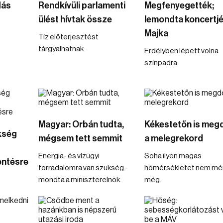
dás
Rendkívüli parlamenti
Megfenyegették;
ülést hívtak össze
lemondta koncertjé
Majka
Tíz előterjesztést
tárgyalhatnak.
Erdélyben lépett volna
színpadra.
Magyar: Orbán tudta,
Kékestetőn is meg
kség
mégsem tett semmit
a melegrekord
Energia- és vízügyi
Soha ilyen magas
ntésre
forradalomra van szükség -
hőmérsékletet nem mé
mondta a miniszterelnök.
még.