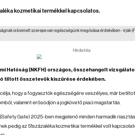
zaléka kozmetikai termékkel kapcsolatos.
sságnak is kiemelt szerepe van egészségünk megóvása érdekében - írják
(
Hirdetés
i Hatóság (NKFH) országos, összehangolt vizsgálato
ló tiltott összetevők kiszűrése érdekében.
célja, hogy a fogyasztók egészségére veszélyes, már betiltot
mból, valamint erősödjön a jogkövető piaci magatartás.
 (Safety Gate) 2025-ben megjelenő minden harmadik riasztás
ek pedig az 51százaléka kozmetikai termékkel volt kapcsolat