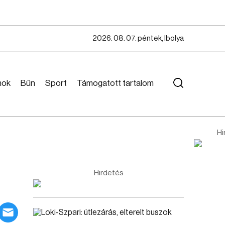
2026. 08. 07. péntek, Ibolya
mok
Bűn
Sport
Támogatott tartalom
Hi
Hirdetés