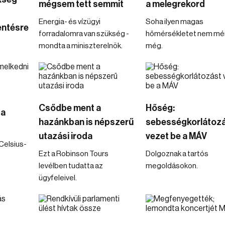
mégsem tett semmit
a melegrekord
Energia- és vízügyi
Soha ilyen magas
ntésre
forradalomra van szükség -
hőmérsékletet nem mé
mondta a miniszterelnök.
még.
Csődbe ment a
Hőség:
 a
hazánkban is népszerű
sebességkorlátoz
utazási iroda
vezet be a MÁV
Celsius-
Ezt a Robinson Tours
Dolgoznak a tartós
levélben tudatta az
megoldásokon.
ügyfeleivel.