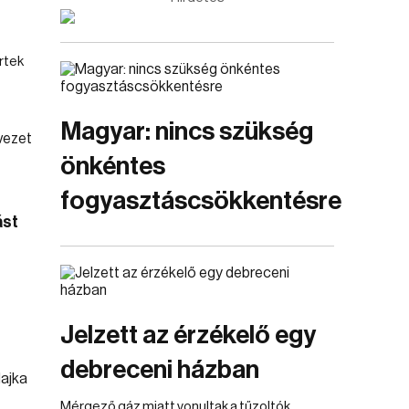
rtek
Magyar: nincs szükség
önkéntes
fogyasztáscsökkentésre
ást
Jelzett az érzékelő egy
debreceni házban
Mérgező gáz miatt vonultak a tűzoltók.