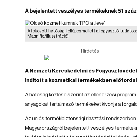
A bejelentett veszélyes termékeknek 51 szá
A fokozott hatósági fellépés mellett a fogyasztói tudato
Magnific/illusztráció)
Hirdetés
A Nemzeti Kereskedelmi és Fogyasztóvédelm
indított a kozmetikai termékekben előfordu
A hatóság közlése szerint az ellenőrzési program 
anyagokat tartalmazó termékeket kivonja a forgalo
Az uniós termékbiztonsági riasztási rendszerben
Magyarországról bejelentett veszélyes termékekn