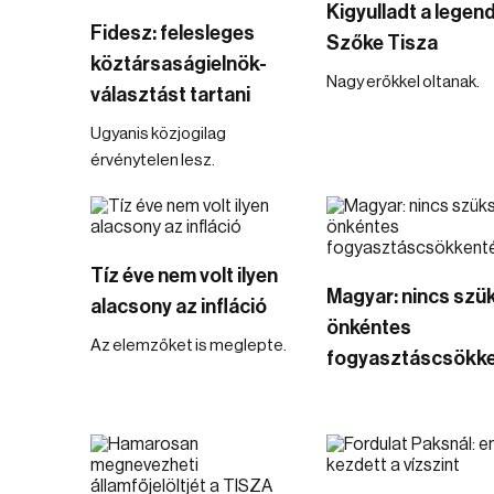
Kigyulladt a legen
Fidesz: felesleges
Szőke Tisza
köztársaságielnök-
Nagy erőkkel oltanak.
választást tartani
Ugyanis közjogilag
érvénytelen lesz.
Tíz éve nem volt ilyen
Magyar: nincs szü
alacsony az infláció
önkéntes
Az elemzőket is meglepte.
fogyasztáscsökke