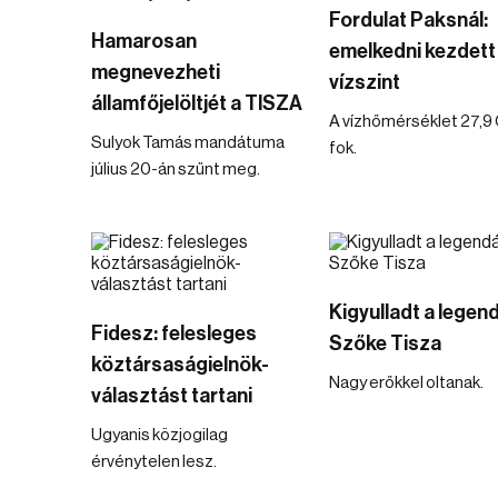
Fordulat Paksnál:
Hamarosan
emelkedni kezdett
megnevezheti
vízszint
államfőjelöltjét a TISZA
A vízhőmérséklet 27,9 
Sulyok Tamás mandátuma
fok.
július 20-án szűnt meg.
Kigyulladt a legen
Fidesz: felesleges
Szőke Tisza
köztársaságielnök-
Nagy erőkkel oltanak.
választást tartani
Ugyanis közjogilag
érvénytelen lesz.