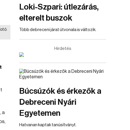
Loki-Szpari: útlezárás,
elterelt buszok
Fotó:
Több debreceni járat útvonala is változik.
Hirdetés
t
Búcsúzók és érkezők a
t
Debreceni Nyári
Egyetemen
, a
os,
Hatvanan kaptak tanúsítványt.