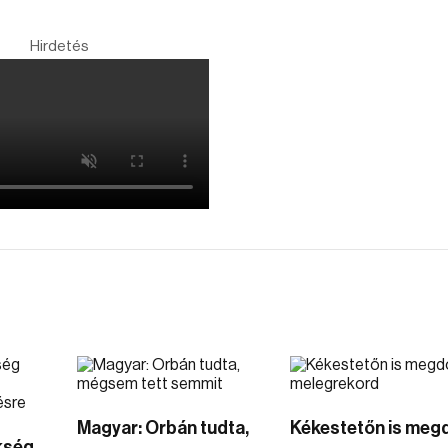
Hirdetés
Magyar: Orbán tudta,
Kékestetőn is meg
kség