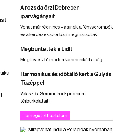
A rozsda őrzi Debrecen
iparvágányait
ást
Vonat már rég nincs – a sínek, a fénysorompók
és a kérdések azonban megmaradtak.
Megbüntették a Lidlt
Megtévesztő módon kummunikált a cég.
Harmonikus és időtálló kert a Gulyás
Tüzéppel
Válaszd a Semmelrock prémium
t
térburkolatait!
Támogatott tartalom