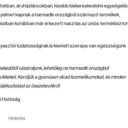
tokban, áruházláncokban, kisebb kiskereskedelmi egységek
igyelmet kapnak a harmadik országból származó termékek,
latban korábban már érkezett riasztás az uniós termékbizto
 fogyasztói tudatosságnak is kiemelt szerepe van egészségünk
skedőtől vásároljunk, lehetőleg ne harmadik országból
ucikkeket. Kerüljük a gyanúsan olcsó kozmetikumokat, és minden
ájékoztatást az összetevőkről
i Hatóság.
Hirdetés